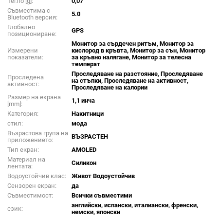
Тегло [g]:
0,07
Съвместима с
5.0
Bluetooth версия:
Глобално
GPS
позициониране:
Монитор за сърдечен ритъм, Монитор за
Измерени
кислород в кръвта, Монитор за сън, Монитор
показатели:
за кръвно налягане, Монитор за телесна
температ
Проследяване на разстояние, Проследяване
Проследена
на стъпки, Проследяване на активност,
активност:
Проследяване на калории
Размер на екрана
1,1 инча
[mm]:
Категория:
Накитници
стил:
мода
Възрастова група на
ВЪЗРАСТЕН
приложението:
Тип екран:
AMOLED
Материал на
Силикон
лентата:
Водоустойчив клас:
Живот Водоустойчив
Сензорен екран:
да
Съвместимост:
Всички съвместими
английски, испански, италиански, френски,
език:
немски, японски