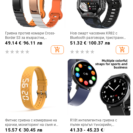
Гривна против комари Cross-
Нов смарт часовник KR82 с
Border S3 за възрастни,
Bluetooth разговори, тристранно
мониторинг на здравето на
защитен външен компас, игла за
49.14
€
/
96.11 лв
51.32
€
/
100.37 лв
закрито и открито,
налягане в реално време, пулс,
add_shopping_cart
add_shopping_cart
ароматерапевтични таблетки за
кръвен кислород, мониторинг
предотвратяване на ухапвания в
мултиспортен режим
Фитнес гривна с измерване на
R18t интелигентна гривна с
крачки, мониторинг на съня и
пълен кръгъл тъчскрийн,
вибрационни известия с аларма,
мониторинг на сърдечен ритъм и
15.57
€
/
30.45 лв
41.33 - 45.23
€
/