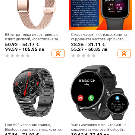
B8 ултра тънка смарт гривна с
Смарт часовник с измерване на
извит дисплей, известяване за
сърдечната честота, кръвното
повикване, крачкомер,
налягане и сатурацията на
50.92 - 54.17
€
/
28.26 - 31.11
€
/
мониторинг на здравето и съня,
кислорода в кръвта, Bluetooth
99.59 - 105.95 лв
55.27 - 60.85 лв
add_shopping_cart
add_shopping_cart
моден дизайн за мъже и жени
разговори, следене на съня –
съвместим с iOS
Нов V99 часовник, гривна,
Умен часовник с мониторинг на
Bluetooth разговор, пулс, кръвно
сърдечната честота, Bluetooth
налягане, кръвен кислород,
разговори, мониторинг на съня,