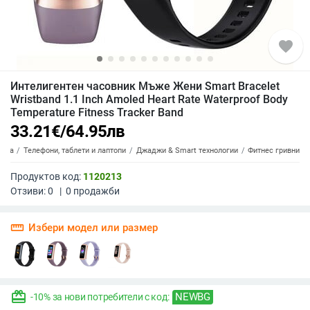
favorite
Интелигентен часовник Мъже Жени Smart Bracelet
Wristband 1.1 Inch Amoled Heart Rate Waterproof Body
Temperature Fitness Tracker Band
33.21
€
/
64.95
лв
ника
Телефони, таблети и лаптопи
Джаджи & Smart технологии
Фитнес гривни
Продуктов код:
1120213
Отзиви:
0
|
0
продажби
straighten
Избери модел или размер
redeem
NEWBG
-10% за нови потребители с код: