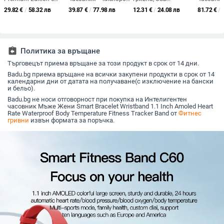
NFC офлайн
в кръвта, кръвно
зареждане,
аудиозап
29.82
€
/
58.32 лв
39.87
€
/
77.98 лв
12.31
€
/
24.08 лв
81.72
€
/
плащане,
налягане, сърдечна
силиконова каишка,
монитор
мониторинг на
честота, Bluetooth
90 mAh, живот на
сърдечен
сърдечната честота,
обаждания,
батерията 15–21
кръвно н
Bluetooth разговори,
мониторинг на съня
дни, бутонно
кислород
магнитно зареждане,
управление, спортен
кръвна з
assignment_return
Политика за връщане
водоустойчив
дизайн
Търговецът приема връщане за този продукт в срок от 14 дни.
Badu.bg приема връщане на всички закупени продукти в срок от 14
календарни дни от датата на получаване(с изключение на бански
и бельо).
Badu.bg не носи отговорност при покупка на Интелигентен
часовник Мъже Жени Smart Bracelet Wristband 1.1 Inch Amoled Heart
Rate Waterproof Body Temperature Fitness Tracker Band от
Фитнес
гривни
извън формата за поръчка.