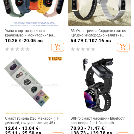
Умна спортна гривна с
B3 Умна гривна Сърдечен ритъм
крачкомер и мониторинг на
Кръвно кислородно налягане
сърцето, кръвното и кислород в
Сън Педометър Спорт Женско
10.25
€
/
20.05 лв
54.79
€
/
107.16 лв
кръвта; силиконова каишка,
здраве Shake Фото гривна
add_shopping_cart
add_shopping_cart
пластмасов корпус; безжично
свързване 5–10 м; батерия 100
mAh
Смарт гривна D20 Макарон (TFT
D8Pro смарт часовник Bluetooth
дисплей, тъч управление, 45 г,
разговори 2 в 1 Bluetooth
каишка TPU, обхват до 5 м)
слушалки 2"
12.84 - 13.04
€
/
70.93 - 71.47
€
/
25.11 - 25.50 лв
138.73 - 139.78 лв