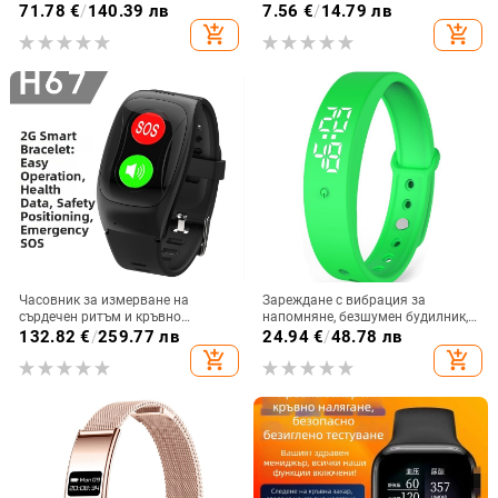
налягане в реално време,
персонализиран, съвместим с
71.78
€
/
140.39 лв
7.56
€
/
14.79 лв
сърдечен ритъм, ЕКГ+ППГ,
OpenSwim Pro S710/S810, меден
add_shopping_cart
add_shopping_cart
телесна температура, грижа за
материал, включва дата кабел и
близки
ръководство
Часовник за измерване на
Зареждане с вибрация за
сърдечен ритъм и кръвно
напомняне, безшумен будилник,
налягане с GPS проследяване,
измерващ телесната
132.82
€
/
259.77 лв
24.94
€
/
48.78 лв
просто управление с бутон —
температура, водоустойчив,
add_shopping_cart
add_shopping_cart
гривна за проследяване на
студентски, модерен смарт
възрастни
часовник в корейски стил
Фабрика на едро