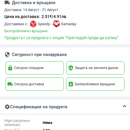
local_shipping
Доставка и връщане
Доставка:
14 Август - 21 Август
€
Цена на доставка:
2.51
/
4.91
лв
,
Доставяме с:
Speedy
Sameday
Безпроблемно връщане
Продуктът се предлага с опция "Прегледай преди да купиш".
security
Сигурност при пазаруване
lock
policy
Сигурно плащане
Защита на личните данни
local_shipping
assignment_return
Сигурна доставка
Безпроблемно връщане
settings
Спецификации на продукта
Hign-загрижен
Няма
химикал: