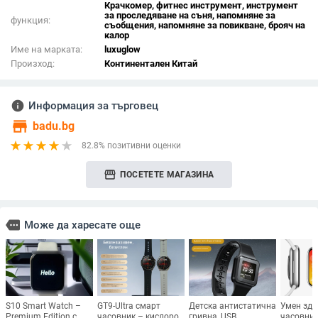
Крачкомер, фитнес инструмент, инструмент
за проследяване на съня, напомняне за
функция:
съобщения, напомняне за повикване, брояч на
калор
Име на марката:
luxuglow
Произход:
Континентален Китай
info
Информация за търговец
store
badu.bg
82.8% позитивни оценки
storefront
ПОСЕТЕТЕ МАГАЗИНА
more
Може да харесате още
S10 Smart Watch –
GT9-Ultra смарт
Детска антистатична
Умен здр
Premium Edition с
часовник – кислород
гривна, USB
часовник