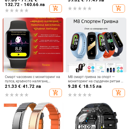
67.86 - 71.92
€
/
39.62
€
/
77.49 лв
спорт, време, фенерче,
измерване на кислород в кръвта
132.72 - 140.66 лв
add_shopping_cart
add_shopping_cart
многофункционален, смарт
и много спортни режими
Смарт часовник с мониторинг на
M8 смарт гривна за спорт —
пулса, кръвното налягане,
мониторинг на сърдечен ритъм и
кислород в кръвта, следене на
кръвно налягане, крачкомер,
21.33
€
/
41.72 лв
9.28
€
/
18.15 лв
съня и Bluetooth разговори
здравословно проследяване,
add_shopping_cart
add_shopping_cart
дисплей за времето