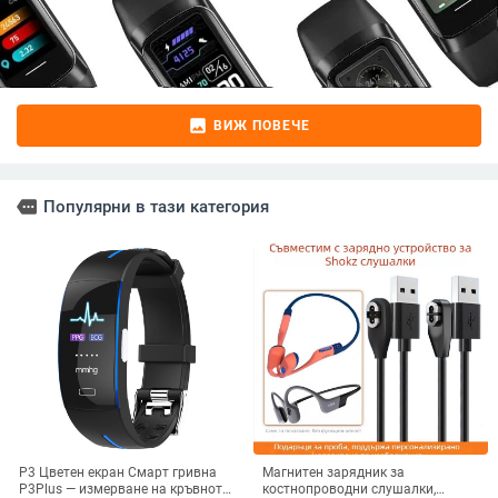
image
ВИЖ ПОВЕЧЕ
more
Популярни в тази категория
P3 Цветен екран Смарт гривна
Магнитен зарядник за
P3Plus — измерване на кръвното
костнопроводни слушалки,