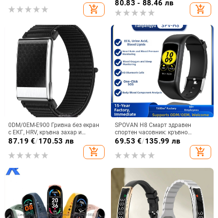
USB зареждане и батерия над 21
кръвно налягане, водоустойчива,
80.83 - 88.46 лв
add_shopping_cart
add_shopping_cart
дни
Bluetooth педометър
0DM/0EM-E900 Гривна без екран
SPOVAN H8 Смарт здравен
с ЕКГ, HRV, кръвна захар и
спортен часовник: кръвно
мониторинг на съня и сатурация
налягане, пулс, кислород в
87.19
€
/
170.53 лв
69.53
€
/
135.99 лв
на кислорода в кръвта
кръвта, ЕКГ, следене на съня
add_shopping_cart
add_shopping_cart