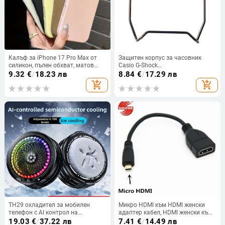
Калъф за iPhone 17 Pro Max от
Защитен корпус за часовник
силикон, пълен обхват, матов
Casio G-Shock
финиш, оранжев, с бутони,
DW5600/5610/GX56/GA110,
9.32
€
/
18.23 лв
8.84
€
/
17.29 лв
защита срещу изпускане,
неръждаема стомана,
add_shopping_cart
add_shopping_cart
антихлъзгане, отвод на
лицензиран частен етикет,
топлината
обявен през пролет 2024
TH29 охладител за мобилен
Микро HDMI към HDMI женски
телефон с AI контрол на
адаптер кабел, HDMI женски към
температурата, четири нива на
микро HDMI мъжки удължител,
19.03
€
/
37.22 лв
7.41
€
/
14.49 лв