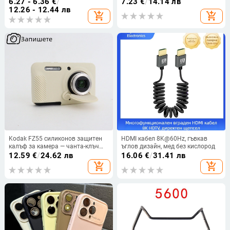
6.27 - 6.36
€
/
7.23
€
/
14.14 лв
2025
и слушалки (Type-C интерфейс)
12.26 - 12.44 лв
add_shopping_cart
add_shopping_cart
Kodak FZ55 силиконов защитен
HDMI кабел 8K@60Hz, гъвкав
калъф за камера — чанта-клъч
ъглов дизайн, мед без кислород
със капак, съвместим с Kodak
12.59
€
/
24.62 лв
16.06
€
/
31.41 лв
FZ55, устойчива на надраскване
add_shopping_cart
add_shopping_cart
и падане