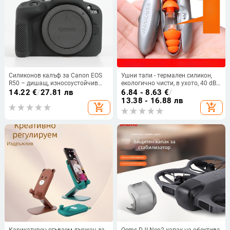
Силиконов калъф за Canon EOS
Ушни тапи - термален силикон,
R50 – дишащ, износоустойчив
екологично чисти, в ухото, 40 dB
защитен корпус
NR, за сън, учене и офис
14.22
€
/
27.81 лв
6.84 - 8.63
€
/
шумозащита
13.38 - 16.88 лв
add_shopping_cart
add_shopping_cart
Карикатурен сгъваем държач за
Oems DJI Neo2 капак на обектива