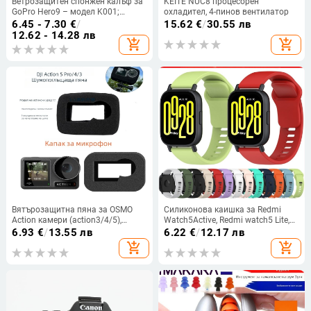
Ветрозащитен спонжен калъф за
KEITE NUC8 процесорен
GoPro Hero9 – модел K001;
охладител, 4-пинов вентилатор
съвместим с GoPro Hero9;
6.45 - 7.30
€
/
15.62
€
/
30.55 лв
материал: внесена гъба;
12.62 - 14.28 лв
add_shopping_cart
add_shopping_cart
шумопонижаващ защитен калъф;
комплект: торбичка
Вятърозащитна пяна за OSMO
Силиконова каишка за Redmi
Action камери (action3/4/5),
Watch5Active, Redmi watch5 Lite,
съвместима с рамка; материал:
Redmi 5 Youth Edition, гривна
6.93
€
/
13.55 лв
6.22
€
/
12.17 лв
памук; включва ветроустойчив
add_shopping_cart
add_shopping_cart
капак