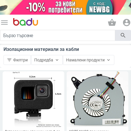
menu
shopping_basket
account_circle
search
Изолационни материали за кабли
filter_list
keyboard_arrow_down
keyboard_arrow_down
Филтри
Подредба
Намалени продукти