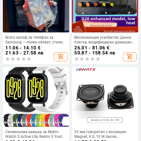
Brons калъф за телефон за
Високомощен усилвател, дънна
Samsung — пълен обхват, стилен
платка, модифициран домашен
и креативен дизайн, TPU
субуфер, усилвател, дънна
11.06 - 14.10
€
/
26.01 - 81.06
€
/
материал, удароустойчив
платка, високоговорител за кола
21.63 - 27.58 лв
50.87 - 158.54 лв
add_shopping_cart
add_shopping_cart
с Bluetooth
Силиконова каишка за Redmi
53 мм говорител с вътрешен
Watch 5 Active Lite, Redmi 5 Youth
Magnet, 4 Ω, 10 W басов