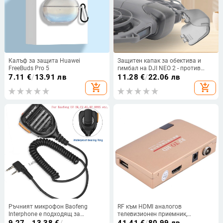
Калъф за защита Huawei
Защитен капак за обектива и
FreeBuds Pro 5
гимбал на DJI NEO 2 - против
надраскване и сблъсък
7.11
€
/
13.91 лв
11.28
€
/
22.06 лв
add_shopping_cart
add_shopping_cart
Ръчният микрофон Baofeng
RF към HDMI аналогов
Interphone е подходящ за
телевизионен приемник,
универсални ръчни слушалки
конвертор 1080P, дистанционно