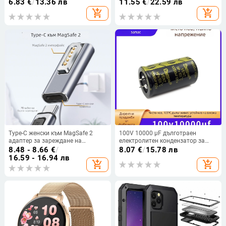
Twill, каишка за гривна
мултимедиен високоговорител
6.83
€
/
13.36 лв
11.55
€
/
22.59 лв
със монтажна дупка
add_shopping_cart
add_shopping_cart
Type-C женски към MagSafe 2
100V 10000 μF дълготраен
адаптер за зареждане на
електролитен кондензатор за
MacBook
усилвател на мощност и аудио
8.48 - 8.66
€
/
8.07
€
/
15.78 лв
филтър, роговиден тип, размери
16.59 - 16.94 лв
add_shopping_cart
add_shopping_cart
35×60