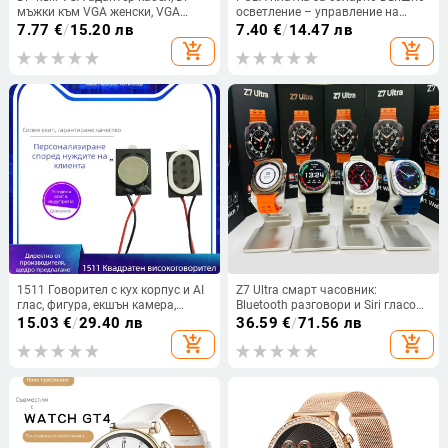
мъжки към VGA женски, VGA
осветление – управление на
интерфейс, адаптер кабел, меден
фарове
7.77
€
/
15.20 лв
7.40
€
/
14.47 лв
проводник, за персонален
add_shopping_cart
add_shopping_cart
компютър
1511 Говорител с кух корпус и AI
Z7 Ultra смарт часовник:
глас, фигура, екшън камера,
Bluetooth разговори и Siri гласов
автомобилно монтирани
асистент, AMOLED 44mm,
15.03
€
/
29.40 лв
36.59
€
/
71.56 лв
медицински AI очила и масажор
алуминиев корпус, мониторинг
add_shopping_cart
add_shopping_cart
на сърдечен ритъм, кръвно,
кислород в кръвта, следене на
съня, Bluetooth