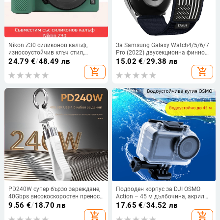
Nikon Z30 силиконов калъф,
За Samsung Galaxy Watch4/5/6/7
износоустойчив клъч стил,
Pro (2022) двусекционна финно
защита за безогледална камера
тъкана нейлонова гривна за
24.79
€
/
48.49 лв
15.02
€
/
29.38 лв
часовник, 20 мм
add_shopping_cart
add_shopping_cart
PD240W супер бързо зареждане,
Подводен корпус за DJI OSMO
40Gbps високоскоростен пренос
Action – 45 м дълбочина, акрилна
и 8K видео поддръжка, Type-C за
конструкция, съвместим с OSMO
9.56
€
/
18.70 лв
17.65
€
/
34.52 лв
мобилни телефони и портативни
Action, включена APP чанта
add_shopping_cart
add_shopping_cart
твърди дискове