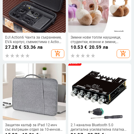
DJI Action6 Чанта за съхранение,
Зимни нови топли наушници,
EVA корпус, съвместима с Action6
студентки, есенни и зимни,
и серия Action5Pro/4/3,
пътуващи до работа, всички
27.28
€
/
53.36 лв
10.53
€
/
20.59 лв
възможност за лого
видове, студоустойчиви,
add_shopping_cart
add_shopping_cart
удебелени, топли, плюшени,
сгъваеми, за уши
Защитен калъф за iPad 12-инч
2.1-канална Bluetooth 5.0
със вътрешен отдел за 10-инчови
дигитална усилвателна платка
таблети, преносима чанта за
2x50W + 100W