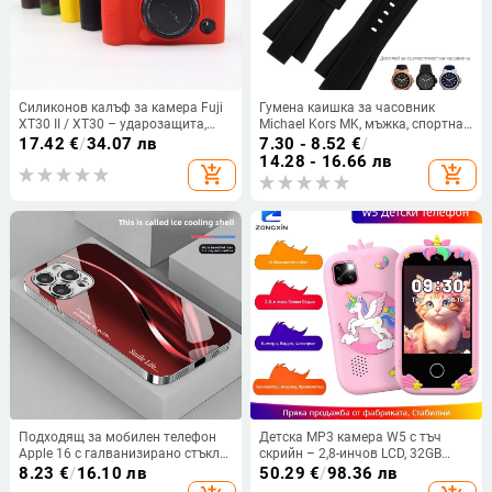
Силиконов калъф за камера Fuji
Гумена каишка за часовник
XT30 II / XT30 – ударозащита,
Michael Kors MK, мъжка, спортна
износоустойчив, преносим
каишка за часовник
17.42
€
/
34.07 лв
7.30 - 8.52
€
/
14.28 - 16.66 лв
add_shopping_cart
add_shopping_cart
Подходящ за мобилен телефон
Детска MP3 камера W5 с тъч
Apple 16 с галванизирано стъкло
скрийн – 2,8-инчов LCD, 32GB
и ослепителна течаща светлина,
памет, запис на видео и снимки,
8.23
€
/
16.10 лв
50.29
€
/
98.36 лв
семпъл iPhone 17 Pro, модерен и
игри и филтри