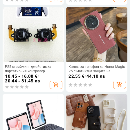
PS5 стрийминг джойстик за
Калъф за телефон за Honor Magic
портативния контролер
V5 с магнитна защита на
PlayStation Portal — ляв и десен
централната ос, пълна защита на
10.45 - 16.08
€
/
22.55
€
/
44.10 лв
джойстик, кабелен интерфейс,
обектива, кожа,
20.44 - 31.45 лв
add_shopping_cart
add_shopping_cart
съвместим с PS5 Portal
електроплатиране, защита срещу
контролер, пластмаса и метал
изпускане