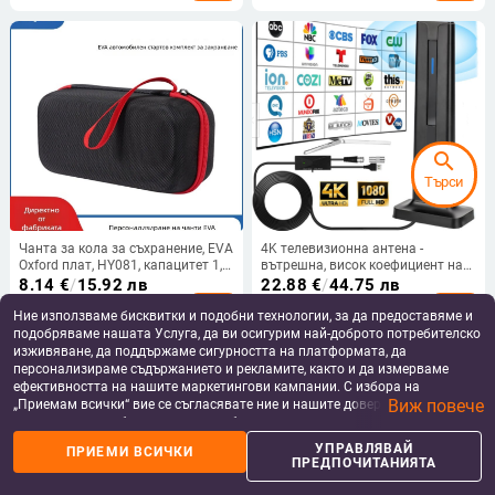
search
Търси
Чанта за кола за съхранение, EVA
4K телевизионна антена -
Oxford плат, HY081, капацитет 1,5
вътрешна, висок коефициент на
кг, шевна изработка, налична
усилване, DVB-T/ATSC/ISDB-T,
8.14
€
/
15.92 лв
22.88
€
/
44.75 лв
персонализация
обхват до 120 мили
add_shopping_cart
add_shopping_cart
Ние използваме бисквитки и подобни технологии, за да предоставяме и
подобряваме нашата Услуга, да ви осигурим най-доброто потребителско
изживяване, да поддържаме сигурността на платформата, да
персонализираме съдържанието и рекламите, както и да измерваме
ефективността на нашите маркетингови кампании. С избора на
Виж повече
„Приемам всички“ вие се съгласявате ние и нашите доверени партньори
да съхраняваме бисквитки и подобни технологии на вашето устройство
за рекламни и аналитични цели. Можете по всяко време да управлявате
УПРАВЛЯВАЙ
ПРИЕМИ ВСИЧКИ
своите предпочитания, като натиснете „Управлявай предпочитанията“.
ПРЕДПОЧИТАНИЯТА
За повече информация, моля, вижте нашата
Политика за защита на
данните
.