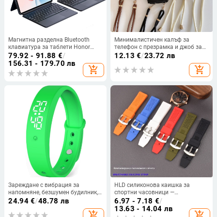
Магнитна разделна Bluetooth
Минималистичен калъф за
клавиатура за таблети Honor
телефон с презрамка и джоб за
(10/9) със седемцветна
карти, TPU мек корпус, против
79.92 - 91.88
€
/
12.13
€
/
23.72 лв
подсветка
изпускане, за iPhone 11, XR, 13 и
156.31 - 179.70 лв
add_shopping_cart
add_shopping_cart
17 Pro Max
Зареждане с вибрация за
HLD силиконова каишка за
напомняне, безшумен будилник,
спортни часовници —
измерващ телесната
минималистичен и универсален
24.94
€
/
48.78 лв
6.97 - 7.18
€
/
температура, водоустойчив,
стил, водоустойчив и
13.63 - 14.04 лв
add_shopping_cart
add_shopping_cart
студентски, модерен смарт
прахоустойчив, съвместим с