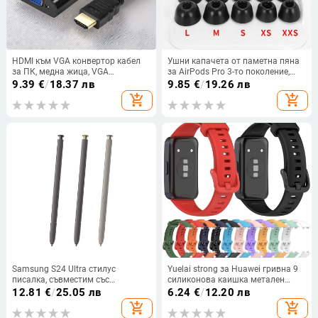
HDMI към VGA конвертор кабел
Ушни капачета от паметна пяна
за ПК, медна жица, VGA
за AirPods Pro 3-то поколение,
интерфейс
спонжени ушни тапи, инерни
9.39
€
/
18.37 лв
9.85
€
/
19.26 лв
ушни тапи
add_shopping_cart
add_shopping_cart
Samsung S24 Ultra стилус
Yuelai strong за Huawei гривна 9
писалка, съвместим със
силиконова каишка метален
S24U/S928, пластмасов корпус
щепсел Huawei гривна 8 каишка
12.81
€
/
25.05 лв
6.24
€
/
12.20 лв
каишка 9 каишка
add_shopping_cart
add_shopping_cart