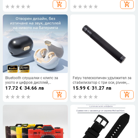
настройка, полупроводниково
версия 1.4
add_shopping_cart
add_shopping_cart
охлаждане, магнитен клип за
закрепване
Bluetooth слушалки с клипс за
Feiyu телескопичен удължител за
ухото и цифров дисплей,
стабилизатор с три оси, ръчен,
Bluetooth 5.3, IPX6
алуминиева сплав, 19–73 cm,
17.72
€
/
34.66 лв
15.99
€
/
31.27 лв
водоустойчиви, спортен стил,
1/4-инчова универсална резба,
add_shopping_cart
add_shopping_cart
безжични стерео клипс слушалки,
персонализирано лого
частен модел, 4-8 ч живот на
батерията