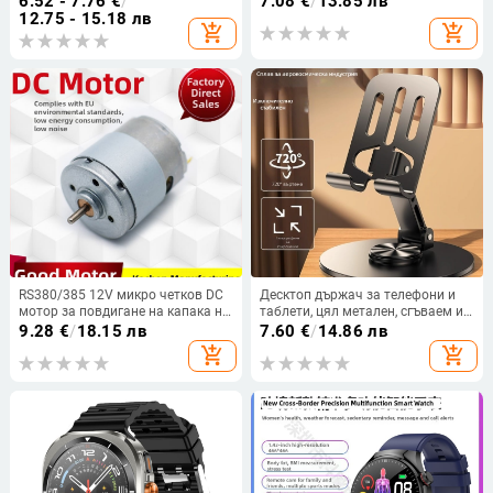
6.52 - 7.76
€
/
7.08
€
/
13.85 лв
12.75 - 15.18 лв
add_shopping_cart
add_shopping_cart
RS380/385 12V микро четков DC
Десктоп държач за телефони и
мотор за повдигане на капака на
таблети, цял метален, сгъваем и
тоалетната, об/мин 10000,
въртящ се, ленив държач
9.28
€
/
18.15 лв
7.60
€
/
14.86 лв
въртящ момент 40 g.cm
add_shopping_cart
add_shopping_cart