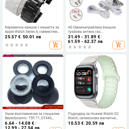
Керамична каишка с мъниста за
4G Омнинаправлена външна
Apple Watch Series 4, съвместима
тръбова антена със
със Samsung S4 и Huami iWatch,
SMA/TS9/CRC9 интерфейси за
25.57
€
/
50.01 лв
31.49 - 31.89
€
/
дължина 2022mm
рутери и мрежови карти
61.59 - 62.37 лв
add_shopping_cart
add_shopping_cart
Ушни възглавнички за слушалки
Подходящ за Huawei Watch D2
Beyerdynamic: T5P, T1, DT440,
Watch, силиконова магнитна
DT990, DT880, DT770 PRO —
каишка от три части, ежедневна
6.64 - 14.08
€
/
10.53
€
/
20.59 лв
флисови, удобни, лесни за
спортна гривна, фабрично
12.99 - 27.54 лв