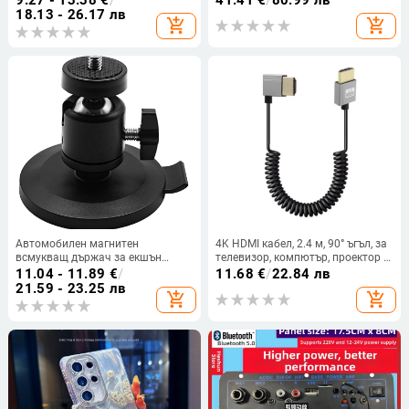
9.27 - 13.38
€
/
41.41
€
/
80.99 лв
Baofeng UV-5R/UV-82/BF-888S.
управление, захранване, модел
18.13 - 26.17 лв
add_shopping_cart
add_shopping_cart
YMQS8010A
Автомобилен магнитен
4K HDMI кабел, 2.4 м, 90° ъгъл, за
всмукващ държач за екшън
телевизор, компютър, проектор и
камери GoPro, Insta360 и DJI
камера
11.04 - 11.89
€
/
11.68
€
/
22.84 лв
21.59 - 23.25 лв
add_shopping_cart
add_shopping_cart