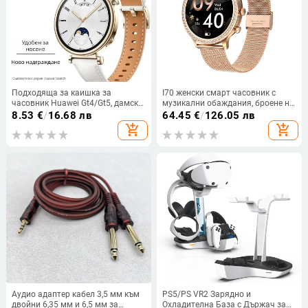
Подходяща за каишка за
I70 женски смарт часовник с
часовник Huawei Gt4/Gt5, дамски
музикални обаждания, броене на
модел часовник Gt6, оригинална
стъпки, пулс, кръвно налягане,
8.53
€
/
16.68 лв
64.45
€
/
126.05 лв
мъжка каишка от естествена
мултиспорт, смарт часовник с
add_shopping_cart
add_shopping_cart
кожа 41 мм/46 мм
пръстен
Аудио адаптер кабел 3,5 мм към
PS5/PS VR2 Зарядно и
двойни 6,35 мм и 6,5 мм за
Охладителна База с Държач за