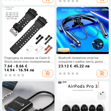
часовник в корейски стил
Apple, Garmin и Huawei
Фабрика на едро
часовници
Подходящ за каишка за Casio G-
Bluetooth безжични спортни
Shock, висок клас полиуретанова
слушалки с шийна лента, дълъг
каишка, Ga110 издадена 16 мм
живот на батерията и стерео
7.64 - 8.66
€
/
23.12
€
/
45.22 лв
резервна каишка за часовник,
звук
14.94 - 16.94 лв
add_shopping_cart
add_shopping_cart
модел H