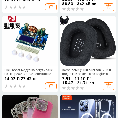
8 часа живот на батерията,
честота и камера
88.83 - 342.45 лв
add_shopping_cart
add_shopping_cart
водоустойчив модел TAT3469
Buck-boost модул за регулиране
Заменяеми ушни възглавници и
на напрежението с константно
подложки за лента за Logitech
напрежение и ток, LCD дисплей,
G733 и G335
14.02
€
/
27.42 лв
7.91 - 11.10
€
/
волтметър и амперметър,
15.47 - 21.71 лв
add_shopping_cart
add_shopping_cart
регулируем режим понижаващ/
повишаващ напрежение.