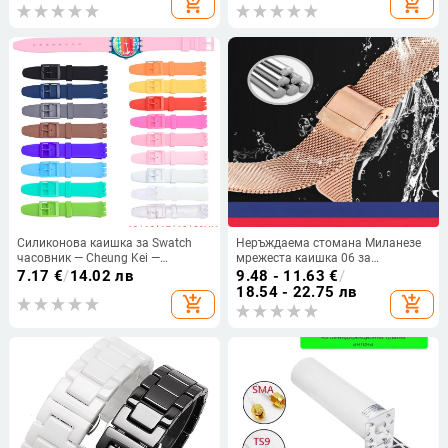
add_shopping_cart
add_shopping_cart
лек луксозен 14 Plus.
Силиконова каишка за Swatch
Неръждаема стомана Миланезе
часовник — Cheung Kei —
мрежеста каишка 06 за
Произход: Shenzhen — Година/
DW/Apple/Samsung часовник с
7.17
€
/
14.02 лв
9.48 - 11.63
€
/
Сезон: Зима 2023 — Материал
двойна катарама GT2
18.54 - 22.75 лв
add_shopping_cart
add_shopping_cart
каишки: силикон — Стил: дама,
мультяшен, сладък, кокетен,
преппи