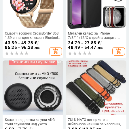
Смарт часовник CrossBorder S53
Метален калъф за iPhone
1.39 инча, кръгъл екран, Bluetooth,
7/8/11/12/X с тройна защита:
крачкомер, наблюдение на съня,
удароустойчив, прахоустойчив и
43.59 - 49.28
€
/
24.79 - 27.85
€
/
кръвно налягане, мулти-спорт,
запечатан
85.25 - 96.38 лв
48.49 - 54.47 лв
add_shopping_cart
add_shopping_cart
метеорологични условия
Кожени подложки за уши AKG
ZULU NATO пет пръстена
Y500 слушалки над ухото
нейлонова каишка за часовник,
удебелена канва, 20/22/24 мм