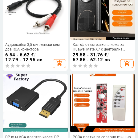
Аудиокабел 3,5 мм женски към
Калъф от естествена кожа за
два RCA конектора
Huawei Mate X7 с централна
панта, пълна защита на корпуса
6.54 - 6.62
€
/
29.58 - 31.76
€
/
и екрана, вграден протектор за
12.79 - 12.95 лв
57.85 - 62.12 лв
add_shopping_cart
add_shopping_cart
екран за сгъваем дисплей
DP към VGA адаптер кабел, DP
PCBA платка за соларно външно