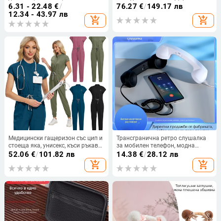
миксер
Очила (Модел: JYS-P5156;
6.31 - 22.48
€
/
76.27
€
/
149.17 лв
Съвместимост: PS5/PS VR2;
12.34 - 43.97 лв
add_shopping_cart
add_shopping_cart
Функции: зареждане, охлаждане,
държач за очила; Брой
потребители: 1; Тегло: 990 g)
Медицински гащеризон със цип и
Трансгранична ретро слушалка
стоеща яка, унисекс, къси ръкави,
за мобилен телефон, модна
влагоотводящ полиестер-
фронтална слушалка с
52.06
€
/
101.82 лв
14.38
€
/
28.12 лв
еластан
микрофон, готина слушалка за
add_shopping_cart
add_shopping_cart
телефон за бременни жени,
готова за продажба