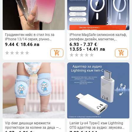
Градиентен кейс в стил Ins за
iPhone MagSafe силиконов калъф,
iPhone 13/14 серия, ръчно
релефен дизайн, магнитен,
изработен акрил, защита от
удароустойчив и устойчив на
9.44
€
/
18.46 лв
6.93 - 7.37
€
/
изпускане
падане
13.55 - 14.41 лв
add_shopping_cart
add_shopping_cart
Vip deer дишащи мрежести
Lanier Ly-x4 Type-C към Lightning
протектори за колене за деца —
OTG адаптер за аудио: звукова
за пълзене и прохождане, пролет
карта, микрофон, цифрово аудио