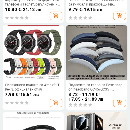
телефон и таблет, регулируем и
за гимбал и прахозащитен
преносим
корпус — авторизиран частен
10.80
€
/
21.12 лв
9.79
€
/
19.15 лв
бранд
add_shopping_cart
add_shopping_cart
Силиконова каишка за Amazfit T-
Подложка за глава за Bose snap-
Rex 3, официален стил
on headband QC45/QC35 –
имитационна кожа, лесен
7.98
€
/
15.61 лв
8.72 - 11.19
€
/
монтаж, унисекс
17.05 - 21.89 лв
add_shopping_cart
add_shopping_cart