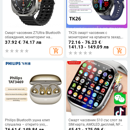
Смарт часовник Z7Ultra Bluetooth
TK26 смарт часовник с
обаждания, мониторинг на
мониторинг на кръвната захар,
сърдечен ритъм, кръвно
ЕКГ мониторинг, измерване на
37.92
€
/
74.17 лв
72.16 - 76.23
€
/
налягане, следене на съня и
сърдечния ритъм, кислород в
141.13 - 149.09 лв
add_shopping_cart
add_shopping_cart
водоустойчив
кръвта и крачкомер
Philips Bluetooth ушна клип
Смарт часовник S10 със слот за
слушалка – открито ухо,
SIM карта, AMOLED дисплей, NFC,
безжично, Bluetooth 5.0, повече от
мониторинг на сърдечната
76.61
€
/
149.84 лв
45.42 - 175.09
€
/