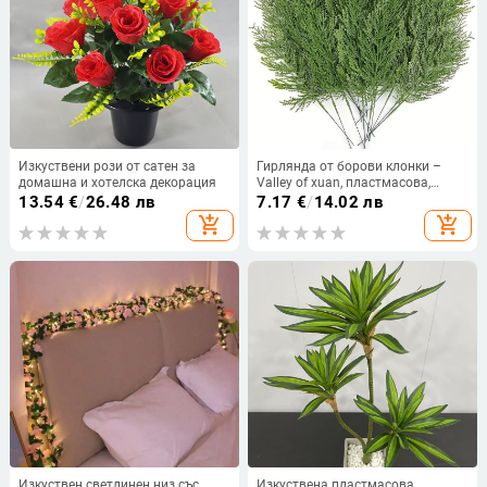
Изкуствени рози от сатен за
Гирлянда от борови клонки –
домашна и хотелска декорация
Valley of xuan, пластмасова,
инжекционно формована,
13.54
€
/
26.48 лв
7.17
€
/
14.02 лв
разновидност: борова клонка
add_shopping_cart
add_shopping_cart
Изкуствен светлинен низ със
Изкуствена пластмасова