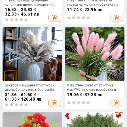
Стенно висяща декорация с
Изкуствена лоза и ратан за
копринени цветя, иглолистни
украса на колона — обвивка с
иглички и ратанова лоза за
листа и растения
16.53 - 23.83
€
/
11.74
€
/
22.96 лв
сватби и домашна украса
32.33 - 46.61 лв
add_shopping_cart
add_shopping_cart
Букет от изсушени тръстикови
Изкуствен букет от тръстика –
цветя, боядисани, в Opp торба
мек PVC, стилова изработка и
инжекционно формиране,
31.36 - 61.60
€
/
19.06
€
/
37.28 лв
симулирана градинска
61.33 - 120.48 лв
add_shopping_cart
add_shopping_cart
разновидност, за сватба, открити
пространства, реквизит за
фотография и домашна
декорация