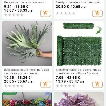
Персийска трева със листа от
бамбук с релефни пластмасови
коприна, стил и ситопечат, сорт
листа за домашна декорация и
9.24 - 19.60
€
/
20.80
€
/
40.68 лв
Persia, за сватби, външни
реквизит за снимки
18.07 - 38.33 лв
add_shopping_cart
add_shopping_cart
пространства, реквизити за
фотография и домашна
декорация
Изкуствено растение с листа във
Xinsheng Изкуствена зеленина за
форма на рог за стена и
стена с листа pothos, ябълкови
вертикално озеленяване,
листа, листа от сладък картоф и
10.25 - 18.24
€
/
7.05 - 42.68
€
/
декоративна композиция за
диня – коприна листа за външна
20.05 - 35.67 лв
13.79 - 83.47 лв
add_shopping_cart
add_shopping_cart
сватби и фотосесии
декорация, сватби и реквизити за
фотосесия