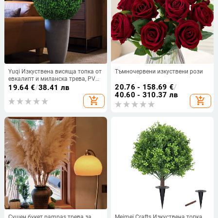
Yuqi Изкуствена висяща топка от
Тъмночервени изкуствени рози
евкалипт и миланска трева, PVC;
леене, модел 2025073101,
20.76 - 158.69
€
/
19.64
€
/
38.41 лв
декоративна за интериор и
40.60 - 310.37 лв
add_shopping_cart
add_shopping_cart
външен декор
Сушен букет pampas трева за
Meimei Crafts Изкуствена топка