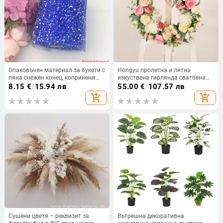
Опаковъчен материал за букети с
Hongyu пролетна и лятна
пяна снежен конец, копринени
изкуствена гирлянда сватбена
цветя, снежна дантела, процес
празнична украса симулация на
8.15
€
/
15.94 лв
55.00
€
/
107.57 лв
3488641, за сватби и домашна
божур чай пъпка гирлянда
add_shopping_cart
add_shopping_cart
декорация
входна врата домашна врата
висяща трансгранична
Сушени цветя – реквизит за
Вътрешна декоративна