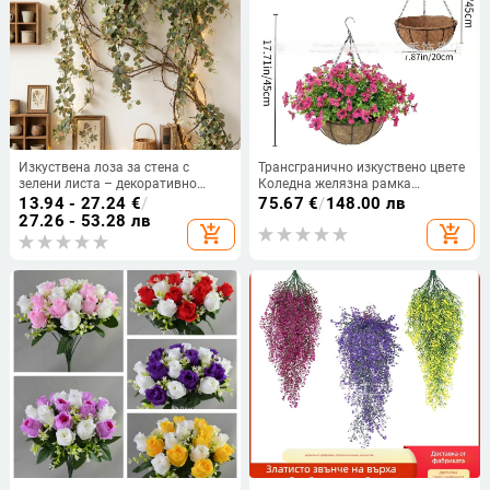
Изкуствена лоза за стена с
Трансгранично изкуствено цвете
зелени листа – декоративно
Коледна желязна рамка
вътрешно растение
кокосова палма висяща кошница
13.94 - 27.24
€
/
75.67
€
/
148.00 лв
фалшива виолетова декорация
27.26 - 53.28 лв
add_shopping_cart
add_shopping_cart
външна висяща кошница за
входна врата висяща орхидея на
едро