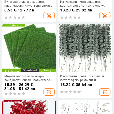
Букет лавандула и хиацинт,
Изкуствени листа евкалипт,
пластмасови изкуствени цветя
композиция с четири клона —
за домашна декорация
ръчна изработка, боядисано,
6.53
€
/
12.77 лв
13.20
€
/
25.82 лв
релефни детайли; материали:
add_shopping_cart
add_shopping_cart
пластмаса, текстил, коприна
Мъхова настилка за микро
Изкуствени цветя Евкалипт за
ландшафт Бонсай | полиестерен
фотографски реквизит и
плат, флокинг, симулиран мъх,
домашен декор – ръчна
15.89 - 26.29
€
/
18.22
€
/
35.64 лв
външна употреба, реквиз за
изработка, разновидност
31.08 - 51.42 лв
add_shopping_cart
add_shopping_cart
снимки
Евкалипт