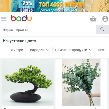
menu
shopping_basket
account_circle
search
Изкуствени цветя
filter_list
keyboard_arrow_down
keyboard_arrow_down
keyboard_
Филтри
Подредба
Намалени продукти
Цвят