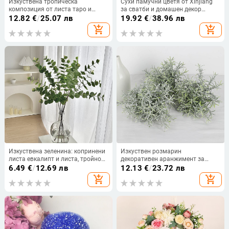
Изкуствена тропическа
Сухи памучни цветя от Xinjiang
композиция от листа таро и
за сватби и домашен декор
бегония — East Hui, пластмасов
(Марка: Other; Материал: Сушени
12.82
€
/
25.07 лв
19.92
€
/
38.96 лв
материал и копринени цветя,
цветя; Изработка: Друго)
add_shopping_cart
add_shopping_cart
изработка 19037836944, вид
26348035696; за сватби,
реквизити за снимки и домашно
декориране.
Изкуствена зеленина: копринени
Изкуствен розмарин
листа евкалипт и листа, тройно
декоративен аранжимент за
разклонено растение, за
сватби и домашен декор;
6.49
€
/
12.69 лв
12.13
€
/
23.72 лв
сватбена украса и декор за дом и
материал пластмаса; изработка:
add_shopping_cart
add_shopping_cart
фотосесии, височина 30–100 cm
оформяне; модел SN-507-11;
марка Yuhong