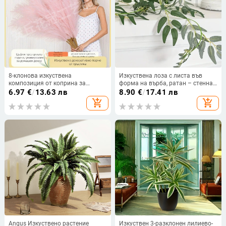
8-клонова изкуствена
Изкуствена лоза с листа във
композиция от коприна за
форма на върба, ратан – стенна
сватби и домашен декор
украса; Deshan, пластмаса с меко
6.97
€
/
13.63 лв
8.90
€
/
17.41 лв
лепило, занаят: друго, ратан, за
add_shopping_cart
add_shopping_cart
сватби и домашно оформление
Angus Изкуствено растение
Изкуствен 3-разклонен лилиево-