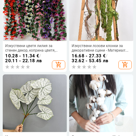
Изкуствени цветя лилия за
Изкуствени лозови клонки за
стенен декор, коприна цветя,
декоративни сцени - Материал:
висящи лози с орхидея
пластмаса; Вид: ратан; Употреба:
10.28 - 11.34
€
/
16.68 - 27.33
€
/
сватби, открити пространства,
20.11 - 22.18 лв
32.62 - 53.45 лв
add_shopping_cart
add_shopping_cart
фотореквизит, домашна
декорация