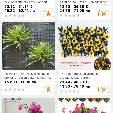
вечнозелена елка със борови
с тип лента – пълен комплект за
иглички и кипарисови листа –
сушени цветя, включва
23.12 - 31.91
€
/
12.63 - 36.30
€
/
Коледна украса, декоративен
подложна хартия и абсорбиращ
45.22 - 62.41 лв
24.70 - 71.00 лв
add_shopping_cart
add_shopping_cart
подарък
борд, опакован в кутия
Flower Emperor Изкуствен висящ
Five-color grass изкуствена
орхидно-тревен букет за стенна
ограда за растения,
декорация, пластмаса
слънчогледов вид, пластмаса и
15.89
€
/
31.08 лв
21.44 - 40.13
€
/
копринени цветя, градинска
41.93 - 78.49 лв
add_shopping_cart
add_shopping_cart
декорация