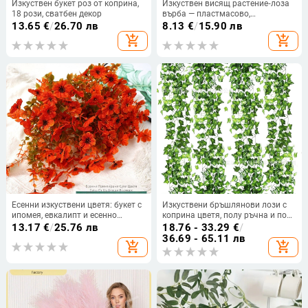
Изкуствен букет роз от коприна,
Изкуствен висящ растение‑лоза
18 рози, сватбен декор
върба — пластмасово,
инжекционно формовано,
13.65
€
/
26.70 лв
8.13
€
/
15.90 лв
вариант 1383493048, за сватби,
add_shopping_cart
add_shopping_cart
открити пространства, реквизит
за фотография и домашна
декорация
Есенни изкуствени цветя: букет с
Изкуствени бръшлянови лози с
ипомея, евкалипт и есенно
коприна цветя, полу ръчна и полу
лилави теменужки за домашна
механична изработка, тип ратан,
13.17
€
/
25.76 лв
18.76 - 33.29
€
/
декорация
опаковка OPP, 12 или 24 броя
36.69 - 65.11 лв
add_shopping_cart
add_shopping_cart