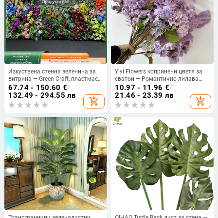
Изкуствена стенна зеленина за
Yiyi Flowers копринени цветя за
витрина — Green Craft, пластмаса,
сватби — Романтично лилава
инжекционно формована,
серия, украса за таван и коридор
67.74 - 150.60
€
/
10.97 - 11.96
€
/
Употреба: украса, витрини,
на залата, Разновидност
132.49 - 294.55 лв
21.46 - 23.39 лв
add_shopping_cart
add_shopping_cart
сватби, реквизит за фотография
39408582881
Трансгранични зеленолистни
QIHAO Turtle Back лист за стена —