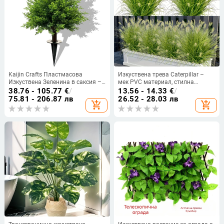
Kaijin Crafts Пластмасова
Изкуствена трева Caterpillar –
Изкуствена Зеленина в саксия –
мек PVC материал, стилна
Градински Декор, Реквизит за
изработка, подходяща за сватби,
38.76 - 105.77
€
/
13.56 - 14.33
€
/
снимки, 40361610006
открити пространства,
75.81 - 206.87 лв
26.52 - 28.03 лв
add_shopping_cart
add_shopping_cart
фотосесии и домашна декорация