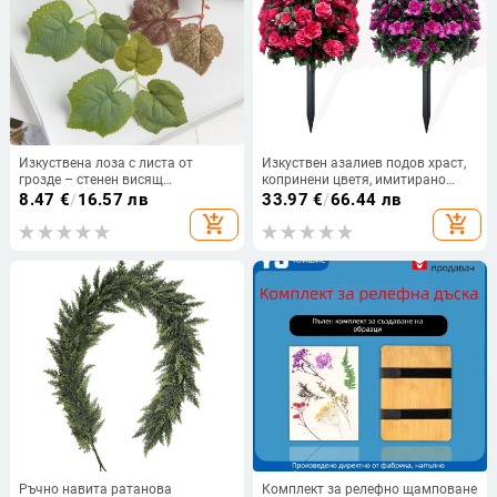
Изкуствена лоза с листа от
Изкуствен азалиев подов храст,
грозде – стенен висящ
копринени цветя, имитирано
пластмасов декоративен
наземно растение, за
8.47
€
/
16.57 лв
33.97
€
/
66.44 лв
растителен елемент със зелени
фотография и домашна
add_shopping_cart
add_shopping_cart
листа
декорация
Ръчно навита ратанова
Комплект за релефно щамповане