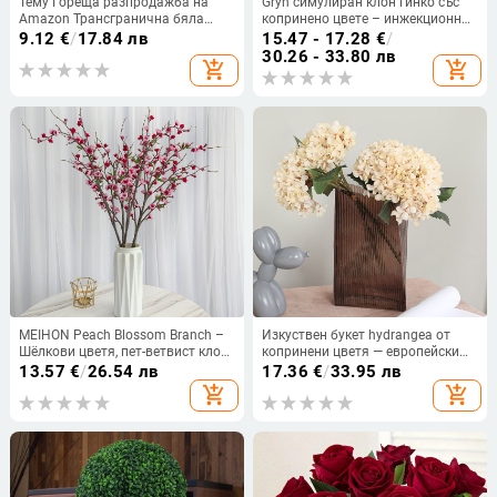
Тему Гореща разпродажба на
Gryn симулиран клон гинко със
Amazon Трансгранична бяла
копринено цвете – инжекционно
тиква Есенна декоративна
формован, за външен декор и
9.12
€
/
17.84 лв
15.47 - 17.28
€
/
аранжировка от ратан Ратан от
реквизити за фотография
30.26 - 33.80 лв
add_shopping_cart
add_shopping_cart
кленов лист за благодарност
MEIHON Peach Blossom Branch –
Изкуствен букет hydrangea от
Шёлкови цветя, пет-ветвист клон
копринени цветя — европейски
за сватби и домашен декор
ретро стил за домашна украса,
13.57
€
/
26.54 лв
17.36
€
/
33.95 лв
Bilotis, изработка 19097788343
add_shopping_cart
add_shopping_cart