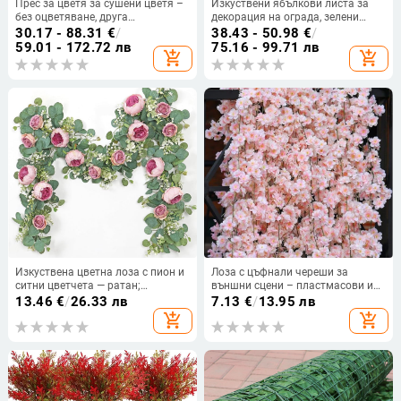
Прес за цветя за сушени цветя –
Изкуствени ябълкови листа за
без оцветяване, друга
декорация на ограда, зелени
класификация, инструмент за
листа върху мрежа от сатенено
30.17 - 88.31
€
/
38.43 - 50.98
€
/
аранжиране на букети
платно, височина 100–200 см, за
59.01 - 172.72 лв
75.16 - 99.71 лв
add_shopping_cart
add_shopping_cart
външни събития и фотодекор
Изкуствена цветна лоза с пион и
Лоза с цъфнали череши за
ситни цветчета — ратан;
външни сцени – пластмасови и
Материал: копринени цветя;
копринени цветя, стилово
13.46
€
/
26.33 лв
7.13
€
/
13.95 лв
Изработка: полу ръчна и полу-
оформление, височина 2.3 м
add_shopping_cart
add_shopping_cart
механична; Приложение:
декорация, реквизит за снимки,
домашна украса