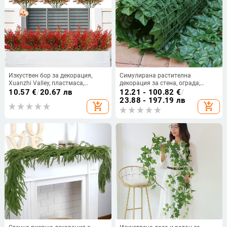
Изкуствен бор за декорация,
Симулирана растителна
Xuanzhi Valley, пластмаса,
декорация за стена, ограда,
инжекционно формоване, вид
листа за ограда, балкон,
10.57
€
/
20.67 лв
12.21 - 100.82
€
/
28027028813, за сватби, открити
блокиране, изкуствени цветя,
23.88 - 197.19 лв
add_shopping_cart
add_shopping_cart
пространства и домашен декор
таван, градина, ограда за двор,
зелени растения