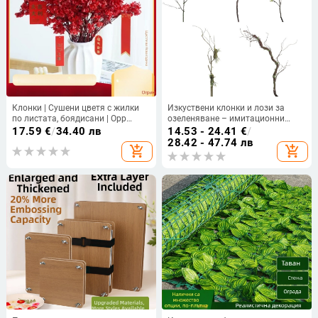
Клонки | Сушени цветя с жилки
Изкуствени клонки и лози за
по листата, боядисани | Opp
озеленяване – имитационни
пакет | Частен марков знак
дълги мъртви лози, зелена стена;
17.59
€
/
34.40 лв
14.53 - 24.41
€
/
Марка: Dream castle (flowers);
28.42 - 47.74 лв
add_shopping_cart
add_shopping_cart
Ремесло: Styling; Вид: Simulated
dead vine; Назначение: За сватби,
открити пространства,
фотография, домашен декор