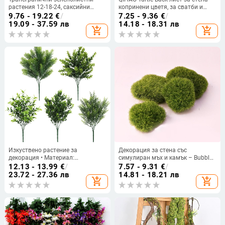
растения 12-18-24, саксийни
копринени цветя, за сватби и
изкуствени дървета, озеленяване
домашна декорация
9.76 - 19.22
€
/
7.25 - 9.36
€
/
с изкуствени дървета, големи
19.09 - 37.59 лв
14.18 - 18.31 лв
add_shopping_cart
add_shopping_cart
изкуствени зелени растения
Изкуствено растение за
Декорация за стена със
декорация • Материал:
симулиран мъх и камък – Bubble
пластмаса • Техника: релеф,
материал, полуавтоматичен/
12.13 - 13.99
€
/
7.57 - 9.31
€
/
инжекционно формоване •
полу ръчен процес, опаковка OPP,
23.72 - 27.36 лв
14.81 - 18.21 лв
add_shopping_cart
add_shopping_cart
Разновидност: 29631674628 •
Phenylo
Приложение: сватби, открити
пространства, реквизити за
фотография, домашно
оформление