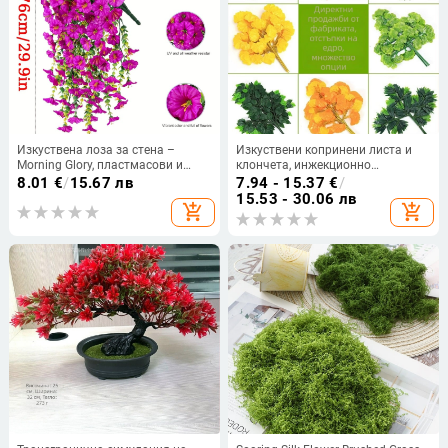
Изкуствена лоза за стена –
Изкуствени копринени листа и
Morning Glory, пластмасови и
клончета, инжекционно
коприна цветя, стилова
формована конструкция,
8.01
€
/
15.67 лв
7.94 - 15.37
€
/
изработка, инжекционно
разнообразие от листа и
15.53 - 30.06 лв
add_shopping_cart
add_shopping_cart
формоване; височина 75 см; вид:
клончета, за фотографски
Евкалипт
реквизит и домашно оформление