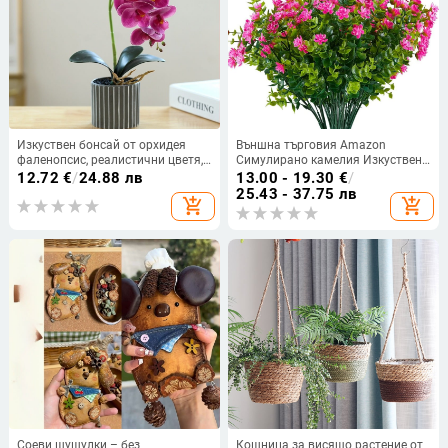
Изкуствен бонсай от орхидея
Външна търговия Amazon
фаленопсис, реалистични цветя,
Симулирано камелия Изкуствено
доставени директно от
цвете Външно фалшиво цвете
12.72
€
/
24.88 лв
13.00 - 19.30
€
/
производителя, декорации за
Декорация за дома Анти-UV
25.43 - 37.75 лв
add_shopping_cart
add_shopping_cart
дома, дропшипинг, изкуствени
пластмасов зелен храст
саксийни растения, изкуствени
цветя
Соеви шушулки – без
Кошница за висящо растение от