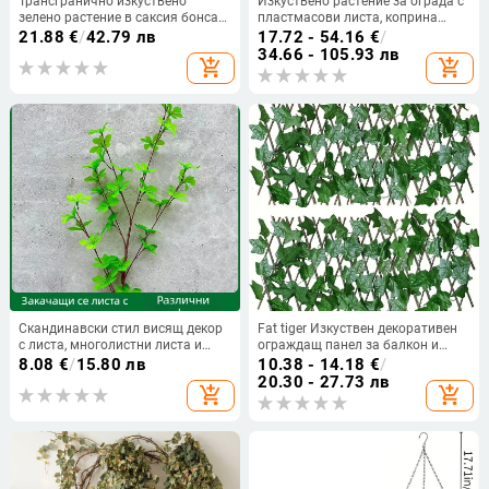
Трансгранично изкуствено
Изкуствено растение за ограда с
зелено растение в саксия бонсай
пластмасови листа, коприна
за домашен декор, 18-глави
цветя и полиестерен плат;
21.88
€
/
42.79 лв
17.72 - 54.16
€
/
цветни потоса, фалшиво
инжекционно формована
34.66 - 105.93 лв
add_shopping_cart
add_shopping_cart
растение, декорация за дома
технология; марка Five-color
grass; разновидност 8463247
Скандинавски стил висящ декор
Fat tiger Изкуствен декоративен
с листа, многолистни листа и
ограждащ панел за балкон и
пластмасово цвете
двор с листа pothos – материал
8.08
€
/
15.80 лв
10.38 - 14.18
€
/
Pan zhibu, изработка Other, вид
20.30 - 27.73 лв
add_shopping_cart
add_shopping_cart
8076053, предназначение:
сватби, открити пространства,
реквизит за фотография,
домашна декорация