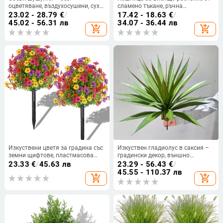
оцветяване, въздухосушени, сухи
сламено тъкане, ръчна
цветя за украса на стени
изработка, подходяща за зелени
23.02 - 28.79
€
/
17.42 - 18.63
€
/
растения
45.02 - 56.31 лв
34.07 - 36.44 лв
add_shopping_cart
add_shopping_cart
Изкуствени цветя за градина със
Изкуствен гладиолус в саксия –
земни щифтове, пластмасова
градински декор, външно
изработка, инжекционно
озеленяване, реквизит за снимки,
23.33
€
/
45.63 лв
23.29 - 56.43
€
/
формовани, марка Red garden
материал: пластмаса, меко
45.55 - 110.37 лв
add_shopping_cart
add_shopping_cart
лепило