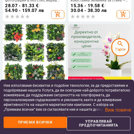
фотография в INS стил, марка
изкуствена зеленина за стена —
Brightness, разновидност
коприна, 3D печат, вид зелено
28.07 - 81.33
€
/
15.36 - 19.58
€
/
3332590, материал: сушени
растение, аранжировка със
54.90 - 159.07 лв
30.04 - 38.30 лв
add_shopping_cart
add_shopping_cart
цветя, процес: Друг, използване:
цветя, марка Miao Miao
сватба/на открито/реквизит за
снимки
search
Търси
Ние използваме бисквитки и подобни технологии, за да предоставяме и
Стенно растение-украса:
Изкуствена орхидея Фаленопсис
пластмасова тревна повърхност
в мека PVC, 3D‑изглед,
подобряваме нашата Услуга, да ви осигурим най-доброто потребителско
с изкуствени цветя; релефен
декоративна саксия за дневната,
10.72
€
/
20.97 лв
32.90 - 41.95
€
/
изживяване, да поддържаме сигурността на платформата, да
дизайн, инжекционно
сватби и фотопроекти
64.35 - 82.05 лв
персонализираме съдържанието и рекламите, както и да измерваме
add_shopping_cart
add_shopping_cart
формована; видове: евкалипт
ефективността на нашите маркетингови кампании. С избора на
Милан, папрат, персийски стил;
Виж повече
„Приемам всички“ вие се съгласявате ние и нашите доверени партньори
за сватби, открити пространства,
да съхраняваме бисквитки и подобни технологии на вашето устройство
фотодекорация и домашна
за рекламни и аналитични цели. Можете по всяко време да управлявате
УПРАВЛЯВАЙ
декорация
ПРИЕМИ ВСИЧКИ
своите предпочитания, като натиснете „Управлявай предпочитанията“.
ПРЕДПОЧИТАНИЯТА
За повече информация, моля, вижте нашата
Политика за защита на
данните
.