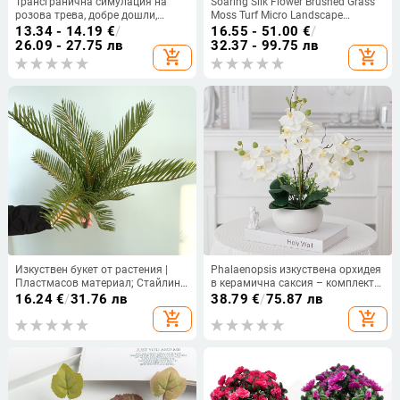
Трансгранична симулация на
Soaring Silk Flower Brushed Grass
розова трева, добре дошли,
Moss Turf Micro Landscape
борово растение, саксийно
Ornament — Увлажняващ допир,
13.34 - 14.19
€
/
16.55 - 51.00
€
/
растение, закрито зелено
за сватби, открити пространства
26.09 - 27.75 лв
32.37 - 99.75 лв
add_shopping_cart
add_shopping_cart
растение, бонсай, настолен
и домашна декорация
фалшив цветен декор за дома,
орнаменти
Изкуствен букет от растения |
Phalaenopsis изкуствена орхидея
Пластмасов материал; Стайлинг
в керамична саксия – комплект
и инжекционно формоване;
декоративни цветя с гладка
16.24
€
/
31.76 лв
38.79
€
/
75.87 лв
Подходящ за сватби, външни
текстура за украса на дневната
add_shopping_cart
add_shopping_cart
дисплеи и домашна декорация