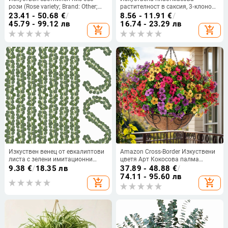
рози (Rose variety; Brand: Other;
растителност в саксия, 3‑клонова
Material: Other; Craftsmanship:
лилия с бамбук; пластмаса; silk
23.41 - 50.68
€
/
8.56 - 11.91
€
/
Other)
screen печат; вариант
45.79 - 99.12 лв
16.74 - 23.29 лв
add_shopping_cart
add_shopping_cart
2243212999; за външна
употреба, фотопродукти и
домашна декорация
Изкуствен венец от евкалиптови
Amazon Cross-Border Изкуствени
листа с зелени имитационни
цветя Арт Кокосова палма
ратанови нишки, височина 30–
Висяща кошница Комплект
9.38
€
/
18.35 лв
37.89 - 48.88
€
/
100 см, сватбена и парти
Висяща саксия Декорация за
74.11 - 95.60 лв
add_shopping_cart
add_shopping_cart
декорация
врата Гирлянд Сватба
Маргаритка Зелено растение
Озеленяване