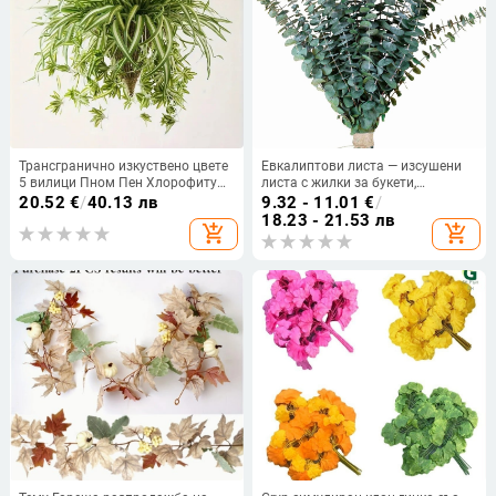
Трансгранично изкуствено цвете
Евкалиптови листа — изсушени
5 вилици Пном Пен Хлорофитум
листа с жилки за букети,
саксийно зелено растение
опаковка: една връзка
20.52
€
/
40.13 лв
9.32 - 11.01
€
/
копринено цвете пакет фалшиви
18.23 - 21.53 лв
add_shopping_cart
add_shopping_cart
цветя изкуствено растение
декорация за хол