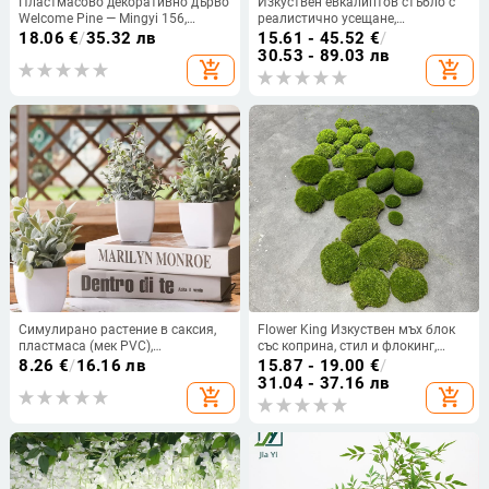
Пластмасово декоративно дърво
Изкуствен евкалиптов стъбло с
Welcome Pine — Mingyi 156,
реалистично усещане,
инжекционно формована
симулационна изработка,
18.06
€
/
35.32 лв
15.61 - 45.52
€
/
изработка, предназначено за
материал: друго, артикул
30.53 - 89.03 лв
add_shopping_cart
add_shopping_cart
украса, настолен декор и
sh40619669
фотосесии.
Симулирано растение в саксия,
Flower King Изкуствен мъх блок
пластмаса (мек PVC),
със коприна, стил и флокинг,
инжекционно формовано, за
вариант 114067138; подходящ за
8.26
€
/
16.16 лв
15.87 - 19.00
€
/
fotografски реквизит и домашен
сватби, открити пространства,
31.04 - 37.16 лв
add_shopping_cart
add_shopping_cart
декор, марка Other
реквизит за фотосесии и
домашна декорация