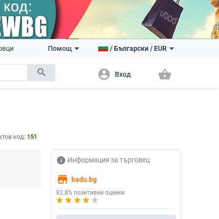
овци
Помощ
/
Български
/
EUR
search
account_circle
shopping_basket
Вход
ктов код:
151
info
Информация за търговец
store
badu.bg
82.8% позитивни оценки