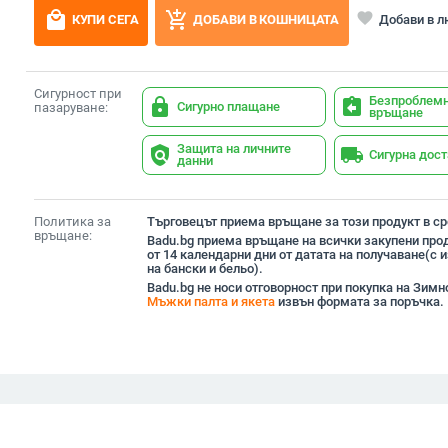
local_mall
add_shopping_cart
favorite
Добави в 
КУПИ СЕГА
ДОБАВИ В КОШНИЦАТА
Сигурност при
Безпроблем
lock
assignment_return
Сигурно плащане
пазаруване:
връщане
Защита на личните
policy
local_shipping
Сигурна дос
данни
Политика за
Търговецът приема връщане за този продукт в сро
връщане:
Badu.bg приема връщане на всички закупени прод
от 14 календарни дни от датата на получаване(с
на бански и бельо).
Badu.bg не носи отговорност при покупка на Зимн
Мъжки палта и якета
извън формата за поръчка.