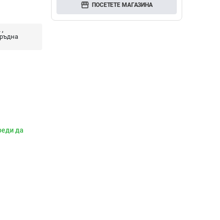
storefront
ПОСЕТЕТЕ МАГАЗИНА
L
Гръдна
реди да