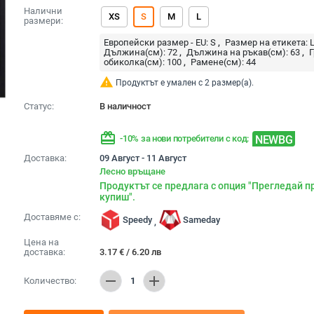
Налични
XS
S
M
L
размери:
Европейски размер - EU:
S
Размер на етикета:
Дължина(см):
72
Дължина на ръкав(см):
63
обиколка(см):
100
Рамене(см):
44
warning
Продуктът е умален с 2 размер(а).
Статус:
В наличност
redeem
NEWBG
-10% за нови потребители с код:
Доставка:
09 Август - 11 Август
Лесно връщане
Продуктът се предлага с опция "Прегледай п
купиш".
Доставяме с:
Speedy
Sameday
,
Цена на
доставка:
3.17
€
/
6.20
лв
remove
add
Количество:
1