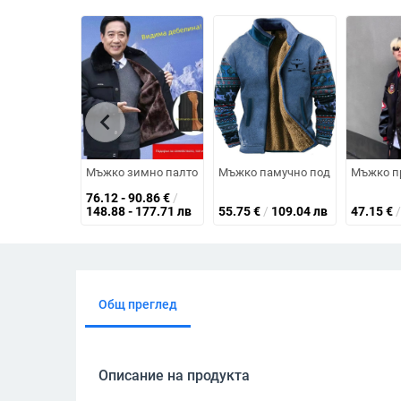
chevron_left
Мъжко зимно палто с флис подплата, дебело, с цип отпр
Мъжко памучно подплатено яке с 
Мъжко пр
76.12 - 90.86
€
/
148.88 - 177.71 лв
55.75
€
/
109.04 лв
47.15
€
/
Общ преглед
Описание на продукта