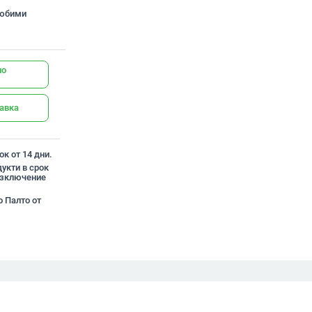
любими
но
тавка
к от 14 дни.
укти в срок
 изключение
о Палто от