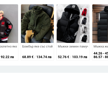
ед, без качулка
флисово подплътване, спортен стил, цип отпред, стойкова яка, каре ша
олетно яке, свободна кройка, без яка, еднокопчано закопчаване, полие
Бомбър яке със стойка яка, цип, дебел утеплител и поли
Мъжки зимен памучен елек с качу
Мъжка жи
44.26 - 4
92.22 лв
68.89
€
/
134.74 лв
52.76
€
/
103.19 лв
86.57 - 8