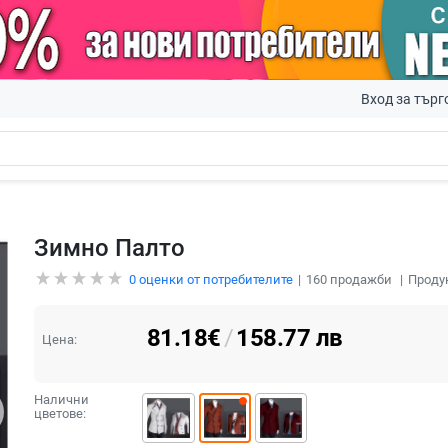
Вход за търг
Зимно Палто
0
оценки от потребителите
160
продажби
Проду
81.18
€
/
158.77
лв
Цена:
Налични
цветове: