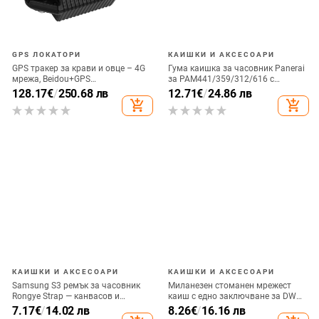
GPS ЛОКАТОРИ
КАИШКИ И АКСЕСОАРИ
GPS тракер за крави и овце – 4G
Гума каишка за часовник Panerai
мрежа, Beidou+GPS
за PAM441/359/312/616 с
позициониране, IP68
катарама butterfly и pin buckle
128.17
€
/
250.68 лв
12.71
€
/
24.86 лв
водоустойчив, аларма за ограда,
add_shopping_cart
add_shopping_cart
дълъг живот на батерията
КАИШКИ И АКСЕСОАРИ
КАИШКИ И АКСЕСОАРИ
Samsung S3 ремък за часовник
Миланезен стоманен мрежест
Rongye Strap — канвасов и
каиш с едно заключване за DW
нейлонов ремък с истинска
Glory ES04 серия, съвместим с
7.17
€
/
14.02 лв
8.26
€
/
16.16 лв
кожена част, джип текстура, стил
часовници Samsung и Huawei