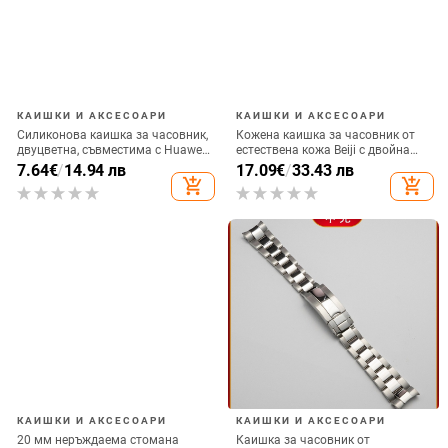
КАИШКИ И АКСЕСОАРИ
КАИШКИ И АКСЕСОАРИ
Силиконова каишка за часовник,
Кожена каишка за часовник от
двуцветна, съвместима с Huawei
естествена кожа Beiji с двойна
и Xiaomi (Материал: силикон;
катарама-пеперуда, модел на
7.64
€
/
14.94 лв
17.09
€
/
33.43 лв
Съвместимост: Huawei, Xiaomi)
бамбук, пролет 2024
add_shopping_cart
add_shopping_cart
КАИШКИ И АКСЕСОАРИ
КАИШКИ И АКСЕСОАРИ
20 мм неръждаема стомана
Каишка за часовник от