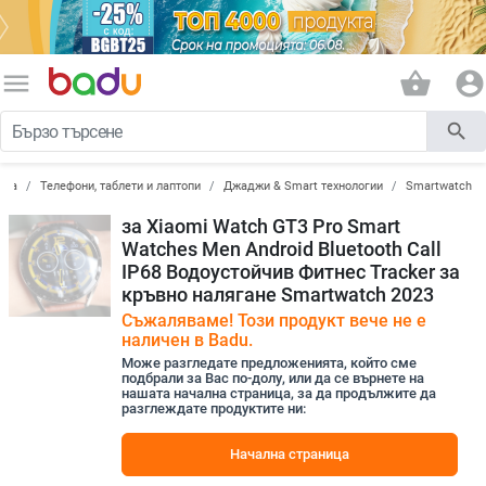
menu
shopping_basket
account_circle
search
ика
Телефони, таблети и лаптопи
Джаджи & Smart технологии
Smartwatch
за Xiaomi Watch GT3 Pro Smart
Watches Men Android Bluetooth Call
IP68 Водоустойчив Фитнес Tracker за
кръвно налягане Smartwatch 2023
Съжаляваме! Този продукт вече не е
наличен в Badu.
Може разгледате предложенията, който сме
подбрали за Вас по-долу, или да се върнете на
нашата начална страница, за да продължите да
разглеждате продуктите ни:
Начална страница