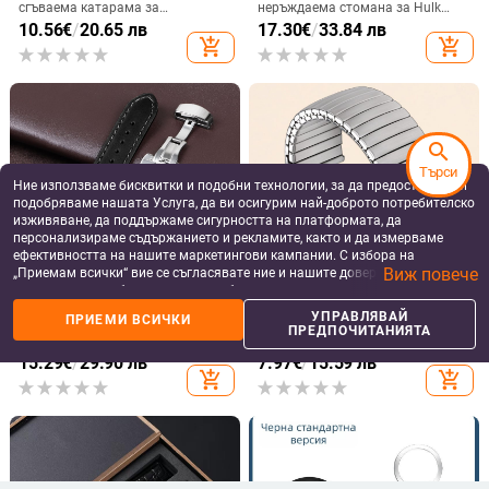
сгъваема катарама за
неръждаема стомана за Hulk
часовникова каишка
Submariner – подводен стил,
10.56
€
/
20.65 лв
17.30
€
/
33.84 лв
универсална съвместимост
add_shopping_cart
add_shopping_cart
search
Търси
Ние използваме бисквитки и подобни технологии, за да предоставяме и
подобряваме нашата Услуга, да ви осигурим най-доброто потребителско
изживяване, да поддържаме сигурността на платформата, да
персонализираме съдържанието и рекламите, както и да измерваме
ефективността на нашите маркетингови кампании. С избора на
Виж повече
„Приемам всички“ вие се съгласявате ние и нашите доверени партньори
да съхраняваме бисквитки и подобни технологии на вашето устройство
КАИШКИ И АКСЕСОАРИ
КАИШКИ И АКСЕСОАРИ
за рекламни и аналитични цели. Можете по всяко време да управлявате
УПРАВЛЯВАЙ
ПРИЕМИ ВСИЧКИ
Пореста дишаща маслена
Трансгранична гореща
своите предпочитания, като натиснете „Управлявай предпочитанията“.
ПРЕДПОЧИТАНИЯТА
кожена каишка, адаптивна за
разпродажба на еластична
За повече информация, моля, вижте нашата
Политика за защита на
Huawei Samsung Crazy Horse
каишка от неръждаема стомана
15.29
€
/
29.90 лв
7.97
€
/
15.59 лв
данните
.
матиран часовник с катарама
за Swatch, еластична каишка за
add_shopping_cart
add_shopping_cart
тип „пеперуда“ 20 мм на склад
часовник Swatch 17 мм 20 мм