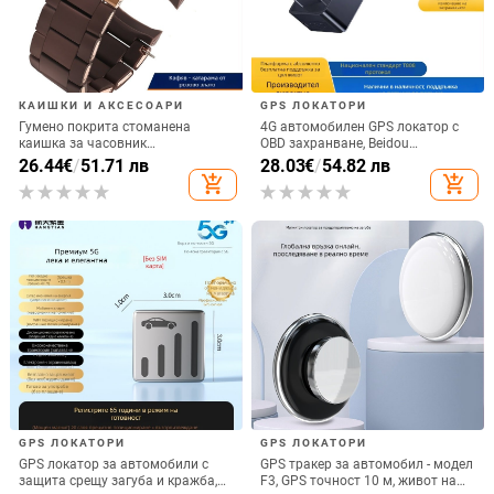
КАИШКИ И АКСЕСОАРИ
GPS ЛОКАТОРИ
Гумено покрита стоманена
4G автомобилен GPS локатор с
каишка за часовник
OBD захранване, Beidou
AR5889/5890/5905/5920, 20/23
позициониране, Model D9,
26.44
€
/
51.71 лв
28.03
€
/
54.82 лв
мм, унисекс
антикрадешки тракер с аларми
add_shopping_cart
add_shopping_cart
за вибрация, загуба на
захранване, геозона и превишена
скорост
GPS ЛОКАТОРИ
GPS ЛОКАТОРИ
GPS локатор за автомобили с
GPS тракер за автомобил - модел
защита срещу загуба и кражба,
F3, GPS точност 10 м, живот на