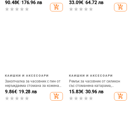
проследяващо и записващо
батерията 180 дни,
90.48
€
/
176.96 лв
33.09
€
/
64.72 лв
устройство
водоустойчив, AMAP и Google
add_shopping_cart
add_shopping_cart
карти
КАИШКИ И АКСЕСОАРИ
КАИШКИ И АКСЕСОАРИ
Закопчалка за часовник с пин от
Ремък за часовник от силикон
неръждаема стомана за кожена
със стоманена катарама,
каишка — Jaeger-LeCoultre Big
съвместим с дайверски часовник
9.86
€
/
19.28 лв
15.83
€
/
30.96 лв
Mark
Seiko
add_shopping_cart
add_shopping_cart