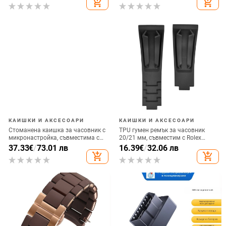
add_shopping_cart
add_shopping_cart
Fashion Commuter
GT2
КАИШКИ И АКСЕСОАРИ
КАИШКИ И АКСЕСОАРИ
Стоманена каишка за часовник с
TPU гумен ремък за часовник
микронастройка, съвместима с
20/21 мм, съвместим с Rolex
Daytona и Submariner,
Daytona Yacht-Master, мъжки
37.33
€
/
73.01 лв
16.39
€
/
32.06 лв
висококачествен петлинков
add_shopping_cart
add_shopping_cart
дизайн, персонализираема