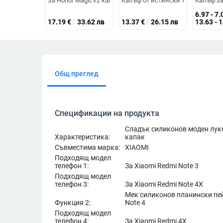
За Honor MagicV2 калъф за телефон от изкуствена кожа 
Калъф от истински течен силикон 
Калъф за
6.97 - 7.
17.19
€
/
33.62 лв
13.37
€
/
26.15 лв
13.63 - 
Общ преглед
Спецификации на продукта
Сладък силиконов моден лукс
Характеристика:
капак
Съвместима марка:
XIAOMI
Подходящ модел
телефон 1:
За Xiaomi Redmi Note 3
Подходящ модел
телефон 3:
За Xiaomi Redmi Note 4X
Мек силиконов планински пей
Функция 2:
Note 4
Подходящ модел
телефон 4:
За Xiaomi Redmi 4X