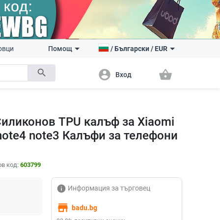
овци
Помощ
/
Български
/
EUR
search
account_circle
shopping_basket
Вход
 Силиконов TPU калъф за Xiaomi
note4 note3 Калъфи за телефони
в код:
603799
info
Информация за търговец
store
badu.bg