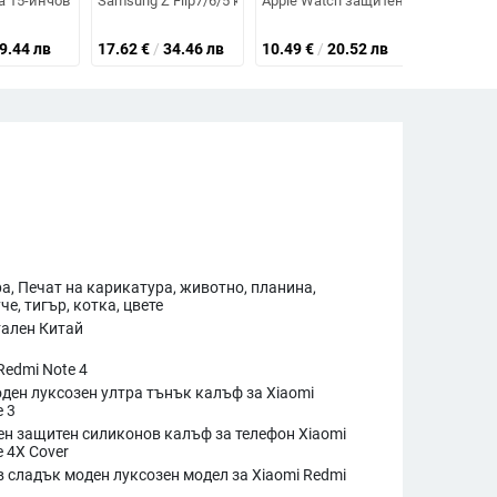
ия дисплей
one 12 — удароустойчив
панделка, с каишка, карикатурен дизайн
ане за кожа и магически щит за защита, нов модел, съвместим с Pixel 6/7
 15-инчов модел, 17-инчов, с защита от падане, 16-инчов, за презрамка, 
Samsung Z Flip7/6/5 кейс с въртяща се сгъваема поставка
Apple Watch защитен калъф с инте
Калъф Pres
13.98 - 14
9.44 лв
17.62
€
/
34.46 лв
10.49
€
/
20.52 лв
27.34 - 27
а, Печат на карикатура, животно, планина,
че, тигър, котка, цвете
ален Китай
Redmi Note 4
ден луксозен ултра тънък калъф за Xiaomi
e 3
н защитен силиконов калъф за телефон Xiaomi
e 4X Cover
 сладък моден луксозен модел за Xiaomi Redmi