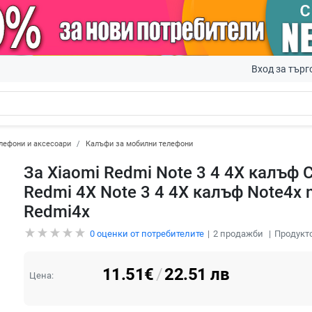
Вход за търг
лефони и аксесоари
Калъфи за мобилни телефони
За Xiaomi Redmi Note 3 4 4X калъф
Redmi 4X Note 3 4 4X калъф Note4x 
Redmi4x
0
оценки от потребителите
2
продажби
Продукто
11.51
€
/
22.51
лв
Цена: