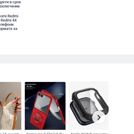
укти в срок
 изключение
aomi Redmi
 Redmi 4X
телефони
ормата за
chevron_right