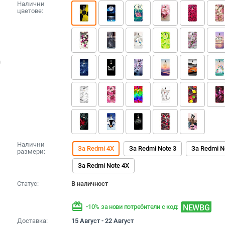
Налични
цветове:
Налични
За Redmi 4X
За Redmi Note 3
За Redmi N
размери:
За Redmi Note 4X
Статус:
В наличност
redeem
NEWBG
-10% за нови потребители с код:
Доставка:
15 Август - 22 Август