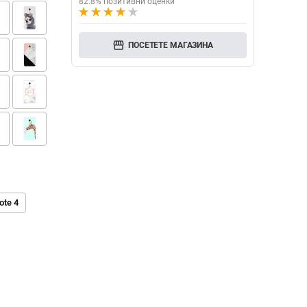
82.8% позитивни оценки
storefront
ПОСЕТЕТЕ МАГАЗИНА
ote 4