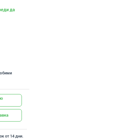
реди да
любими
но
тавка
к от 14 дни.