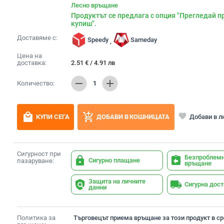
Лесно връщане
Продуктът се предлага с опция "Прегледай п
купиш".
Доставяме с:
Speedy
Sameday
,
Цена на
доставка:
2.51
€
/
4.91
лв
remove
add
Количество:
1
local_mall
add_shopping_cart
favorite
Добави в 
КУПИ СЕГА
ДОБАВИ В КОШНИЦАТА
Сигурност при
Безпроблем
lock
assignment_return
Сигурно плащане
пазаруване:
връщане
Защита на личните
policy
local_shipping
Сигурна дос
данни
Политика за
Търговецът приема връщане за този продукт в сро