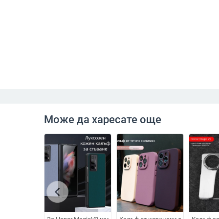
Може да харесате още
chevron_left