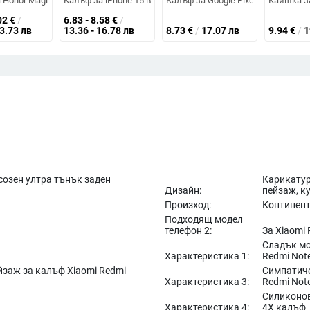
VS2, пълен обхват, удароустойчив, разделен корпус и корпус за сгъваем
с пълно покритие на камерата за iPhone 14 Pro Max, iPhone 13 Pro и iPh
 Honor Magic V5 със сгъваем дисплей, прозрачен, лъскав, PC материал
Калъф за iPhone 15 в стил бял елен със сладък зайче и 
Калъф за Google Pixel 10A с усещ
Каишка за
02
€
/
6.83 - 8.58
€
/
13.73 лв
13.36 - 16.78 лв
8.73
€
/
17.07 лв
9.94
€
/
1
озен ултра тънък заден
Карикатур
Дизайн:
пейзаж, ку
Произход:
Континент
Подходящ модел
телефон 2:
За Xiaomi 
Сладък мо
Характеристика 1:
Redmi Not
заж за калъф Xiaomi Redmi
Симпатиче
Характеристика 3:
Redmi Not
Силиконов
Характеристика 4:
4X калъф