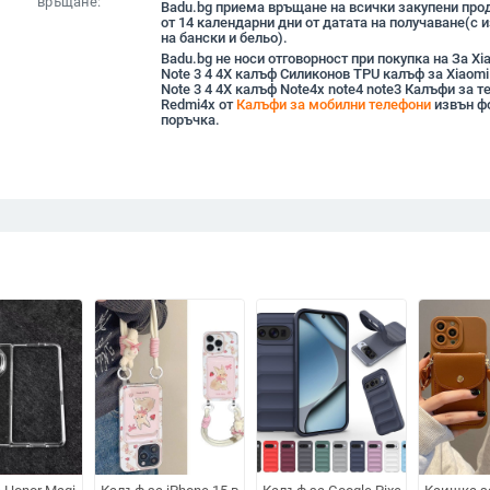
връщане:
Badu.bg приема връщане на всички закупени прод
от 14 календарни дни от датата на получаване(с
на бански и бельо).
Badu.bg не носи отговорност при покупка на За Xi
Note 3 4 4X калъф Силиконов TPU калъф за Xiaomi
Note 3 4 4X калъф Note4x note4 note3 Калъфи за 
Redmi4x от
Калъфи за мобилни телефони
извън ф
поръчка.