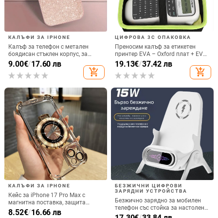
КАЛЪФИ ЗА IPHONE
ЦИФРОВА 3C ОПАКОВКА
Калъф за телефон с метален
Преносим калъф за етикетен
боядисан стъклен корпус, за
принтер EVA – Oxford плат + EVA,
iPhone 11–14 Pro Max,
горещо пресовано EVA и шиене,
9.00
€
/
17.60 лв
19.13
€
/
37.42 лв
охлаждане, модел YK263
товароподемност 10 кг
add_shopping_cart
add_shopping_cart
КАЛЪФИ ЗА IPHONE
БЕЗЖИЧНИ ЦИФРОВИ
ЗАРЯДНИ УСТРОЙСТВА
Кейс за iPhone 17 Pro Max с
Безжично зарядно за мобилен
магнитна поставка, защита
телефон със стойка за настолен
срещу изпускане на четирите
8.52
€
/
16.66 лв
монтаж за хоризонтално или
17.30
€
/
33.84 лв
ъгъла, акрилен корпус с