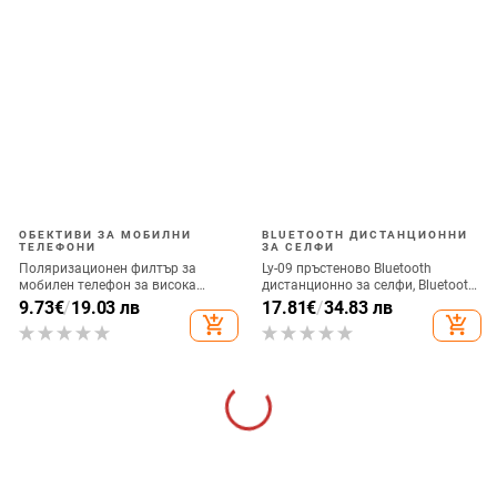
ОБЕКТИВИ ЗА МОБИЛНИ
BLUETOOTH ДИСТАНЦИОННИ
ТЕЛЕФОНИ
ЗА СЕЛФИ
Поляризационен филтър за
Ly-09 пръстеново Bluetooth
мобилен телефон за висока
дистанционно за селфи, Bluetooth
резолюция — ND филтър, модел
5.3, ABS материал, тегло 10
9.73
€
/
19.03 лв
17.81
€
/
34.83 лв
GZM
add_shopping_cart
add_shopping_cart