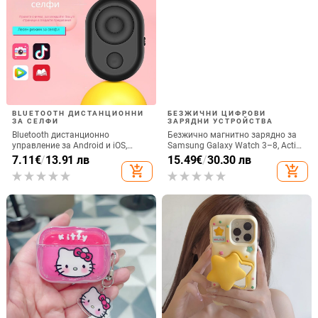
BLUETOOTH ДИСТАНЦИОННИ
БЕЗЖИЧНИ ЦИФРОВИ
ЗА СЕЛФИ
ЗАРЯДНИ УСТРОЙСТВА
Bluetooth дистанционно
Безжично магнитно зарядно за
управление за Android и iOS,
Samsung Galaxy Watch 3–8, Active
универсално за снимки и
1/2 • QC2.0 • Магнитно зареждане
7.11
€
/
13.91 лв
15.49
€
/
30.30 лв
видеозаписи, модел 6-key tremolo,
• 3W / 1A
add_shopping_cart
add_shopping_cart
Vernon, ABS материал, тегло 15 g