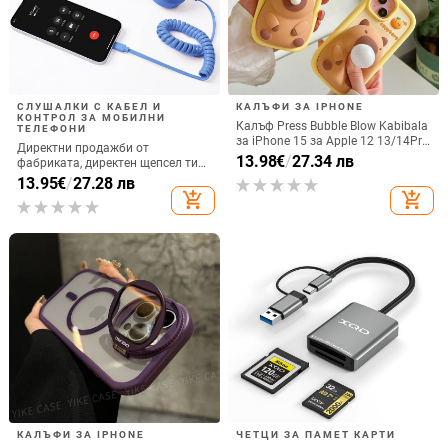
СЛУШАЛКИ С КАБЕЛ И
КАЛЪФИ ЗА IPHONE
КОНТРОЛ ЗА МОБИЛНИ
Калъф Press Bubble Blow Kabibala
ТЕЛЕФОНИ
за iPhone 15 за Apple 12 13/14Pro
Директни продажби от
Max, устойчив на изпускане 11
13.98
€
/
27.34 лв
фабриката, директен щепсел тип
C, мобилен телефон, Douyin
13.95
€
/
27.28 лв
Internet Celebrity, електрически
add_shopping_cart
add_shopping_cart
микрофон, слушалки с C порт,
кабелна слушалка
КАЛЪФИ ЗА IPHONE
ЧЕТЦИ ЗА ПАМЕТ КАРТИ