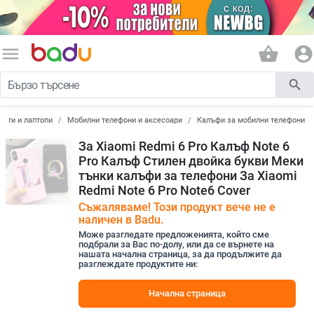
menu
shopping_basket
account_circle
search
лети и лаптопи
Мобилни телефони и аксесоари
Калъфи за мобилни телефони
За Xiaomi Redmi 6 Pro Калъф Note 6
Pro Калъф Стилен двойка букви Меки
тънки калъфи за телефони За Xiaomi
Redmi Note 6 Pro Note6 Cover
Съжаляваме! Този продукт вече не е
наличен в Badu.
Може разгледате предложенията, който сме
подбрали за Вас по-долу, или да се върнете на
нашата начална страница, за да продължите да
разглеждате продуктите ни:
Начална страница