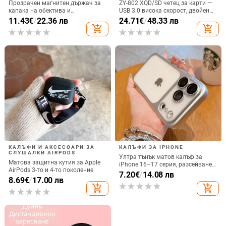
Прозрачен магнитен държач за
ZY-802 XQD/SD четец за карти —
капака на обектива и
USB 3.0 висока скорост, двойен
удароустойчив твърд калъф за
интерфейс Type-C и USB,
11.43
€
/
22.36 лв
24.71
€
/
48.33 лв
iPhone 17 Pro Max
алуминиев сплав + ABS
add_shopping_cart
add_shopping_cart
КАЛЪФИ И АКСЕСОАРИ ЗА
КАЛЪФИ ЗА IPHONE
СЛУШАЛКИ AIRPODS
Ултра тънък матов калъф за
Матова защитна кутия за Apple
iPhone 16–17 серия, разсейване
AirPods 3-то и 4-то поколение
на топлината, пълно покритие,
7.20
€
/
14.08 лв
8.69
€
/
17.00 лв
удароустойчив и устойчив на
add_shopping_cart
add_shopping_cart
отпечатъци