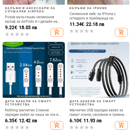
КАЛЪФИ И АКСЕСОАРИ ЗА
КАЛЪФИ ЗА IPHONE
СЛУШАЛКИ AIRPODS
Силиконов кейс за iPhone с
Розов мультяшен силиконов
огледало и прибираща се
калъф за AirPods 4 с дизайн на
подвижна стойка в дизайн на
11.34
€
/
22.18 лв
котка
9.22
€
/
18.03 лв
петолъчка, съвместим с iPhone
add_shopping_cart
add_shopping_cart
13–17 Pro/Max
ДАТА КАБЕЛИ ЗА СМАРТ
ДАТА КАБЕЛИ ЗА СМАРТ
УСТРОЙСТВА
УСТРОЙСТВА
Nothing магнитен 2-пинов
Магнитен USB заряден кабел за
заряден кабел за чаша за сок и
смарт очила, часовник и гривна
смарт часовник – 60 см, силен
– едно към две, съвместим с 4.0-
6.35
€
/
12.42 лв
6.10
€
/
11.93 лв
магнит N52, 7,62 мм разстояние
12.3, марка Rising Sun
add_shopping_cart
add_shopping_cart
между пиновете