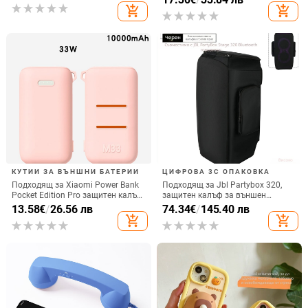
вертикално ползване, QC3.0, 2 A,
add_shopping_cart
add_shopping_cart
електроплатиран финиш
15 W, Бързо зареждане
КУТИИ ЗА ВЪНШНИ БАТЕРИИ
ЦИФРОВА 3C ОПАКОВКА
Подходящ за Xiaomi Power Bank
Подходящ за Jbl Partybox 320,
Pocket Edition Pro защитен калъф
защитен калъф за външен
33W силиконов 10000mA
високоговорител, калъф за
13.58
€
/
26.56 лв
74.34
€
/
145.40 лв
неплъзгащ се защитен калъф за
количка Stage 320 Audio,
add_shopping_cart
add_shopping_cart
Power Bank
прахозащитно покритие.