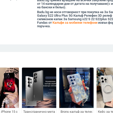
Badu.bg приема връщане на всички закупени прод
от 14 календарни дни от датата на получаване(с
на бански и бельо).
Badu.bg не носи отговорност при покупка на За S
Galaxy S22 Ultra Plus 5G Калъф Релефен 3D релеф
силиконов капак За Samsung s22 S 22 S22plus S22
Fundas от
Калъфи за мобилни телефони
извън фо
поръчка.
т за карти, универсален за iPhone и Samsung
на текстура, имитационна кожа, твърд корпус; удароустойчив, анти отп
 iPhone 15 с цветен куб Рубика
Трансгранично метално магнитно привличане за калъф за 
Brons калъф за телефон за Samsu
Кейс за т