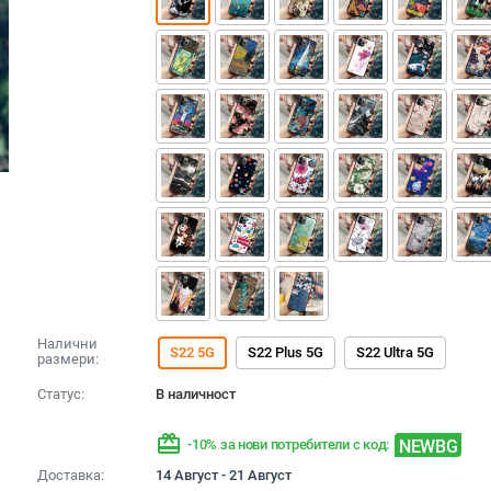
Налични
S22 5G
S22 Plus 5G
S22 Ultra 5G
размери:
Статус:
В наличност
redeem
NEWBG
-10% за нови потребители с код:
Доставка:
14 Август - 21 Август