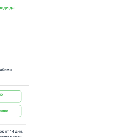
реди да
любими
но
тавка
к от 14 дни.