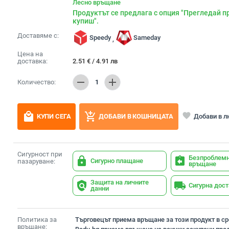
Лесно връщане
Продуктът се предлага с опция "Прегледай п
купиш".
Доставяме с:
Speedy
Sameday
,
Цена на
доставка:
2.51
€
/
4.91
лв
remove
add
Количество:
1
local_mall
add_shopping_cart
favorite
Добави в 
КУПИ СЕГА
ДОБАВИ В КОШНИЦАТА
Сигурност при
Безпроблем
lock
assignment_return
Сигурно плащане
пазаруване:
връщане
Защита на личните
policy
local_shipping
Сигурна дос
данни
Политика за
Търговецът приема връщане за този продукт в сро
връщане: