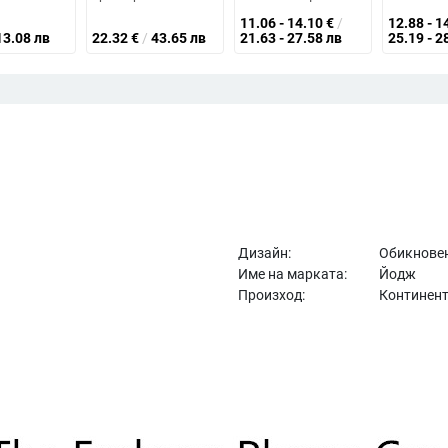
11.06 - 14.10
€
/
12.88 - 1
13.08 лв
22.32
€
/
43.65 лв
21.63 - 27.58 лв
25.19 - 2
Дизайн:
Обикновен
Име на марката:
Йодж
Произход:
Континент