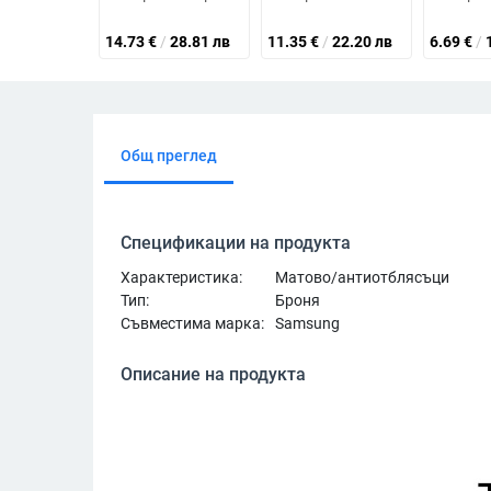
14.73
€
/
28.81 лв
11.35
€
/
22.20 лв
6.69
€
/
Общ преглед
Спецификации на продукта
Характеристика:
Матово/антиотблясъци
Тип:
Броня
Съвместима марка:
Samsung
Описание на продукта