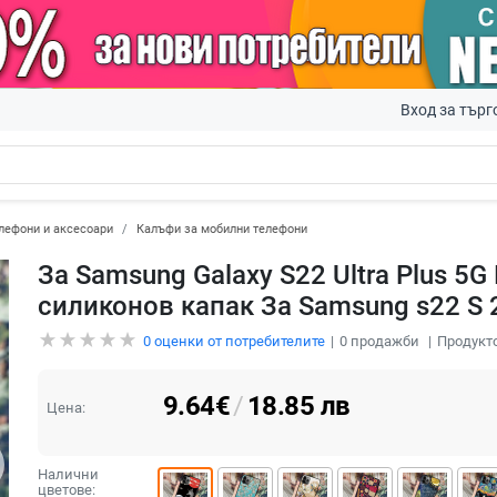
Вход за търг
лефони и аксесоари
Калъфи за мобилни телефони
За Samsung Galaxy S22 Ultra Plus 
силиконов капак За Samsung s22 S 2
0
оценки от потребителите
0
продажби
Продукто
9.64
€
/
18.85
лв
Цена:
Налични
цветове: