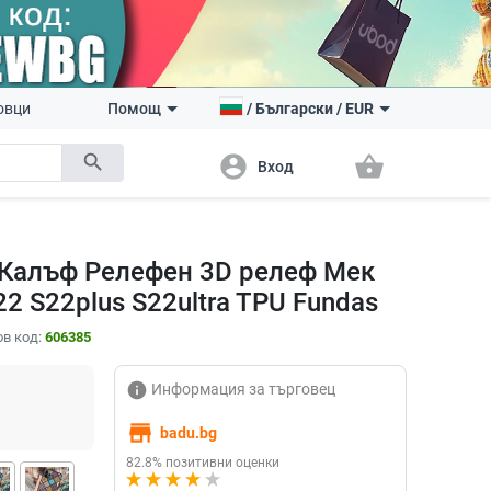
овци
Помощ
/
Български
/
EUR
search
account_circle
shopping_basket
Вход
5G Калъф Релефен 3D релеф Мек
2 S22plus S22ultra TPU Fundas
в код:
606385
info
Информация за търговец
store
badu.bg
82.8% позитивни оценки