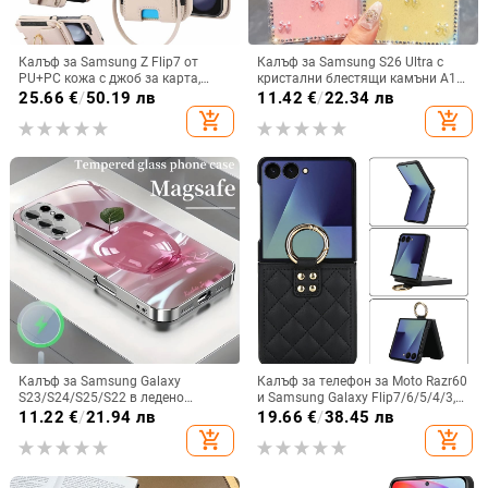
Калъф за Samsung Z Flip7 от
Калъф за Samsung S26 Ultra с
PU+PC кожа с джоб за карта,
кристални блестящи камъни A17,
пръстен за държане, еластичен
A57IMD Aurora Bow и S24FE,
25.66
€
/
50.19 лв
11.42
€
/
22.34 лв
държач за карти и кръстосана
защита от падане
add_shopping_cart
add_shopping_cart
презрамка
Калъф за Samsung Galaxy
Калъф за телефон за Moto Razr60
S23/S24/S25/S22 в ледено
и Samsung Galaxy Flip7/6/5/4/3,
кристално розово със стъклена
сгъваем с пръстен, защита от
11.22
€
/
21.94 лв
19.66
€
/
38.45 лв
повърхност и метално боядисано
изпускане, минималистичен PU
add_shopping_cart
add_shopping_cart
покритие
кожен калъф, ръчна изработка