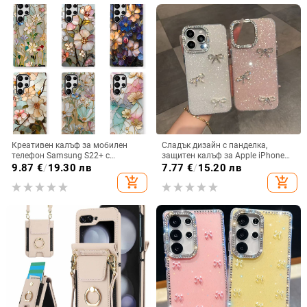
Креативен калъф за мобилен
Сладък дизайн с панделка,
телефон Samsung S22+ с
защитен калъф за Apple iPhone
остъклено цвете, защита от
11–15 Pro Max, пълен обхват
9.87
€
/
19.30 лв
7.77
€
/
15.20 лв
падане, Ultra Film Case за Apple
add_shopping_cart
add_shopping_cart
13