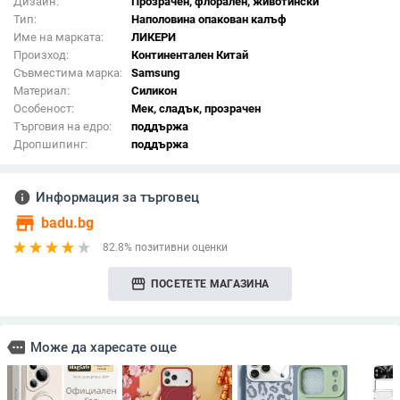
Дизайн:
Прозрачен, флорален, животински
Тип:
Наполовина опакован калъф
Име на марката:
ЛИКЕРИ
Произход:
Континентален Китай
Съвместима марка:
Samsung
Материал:
Силикон
Особеност:
Мек, сладък, прозрачен
Търговия на едро:
поддържа
Дропшипинг:
поддържа
info
Информация за търговец
store
badu.bg
82.8% позитивни оценки
storefront
ПОСЕТЕТЕ МАГАЗИНА
more
Може да харесате още