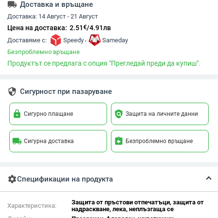
local_shipping
Доставка и връщане
Доставка:
14 Август - 21 Август
€
Цена на доставка:
2.51
/
4.91
лв
,
Доставяме с:
Speedy
Sameday
Безпроблемно връщане
Продуктът се предлага с опция "Прегледай преди да купиш".
security
Сигурност при пазаруване
lock
policy
Сигурно плащане
Защита на личните данни
local_shipping
assignment_return
Сигурна доставка
Безпроблемно връщане
settings
Спецификации на продукта
Защита от пръстови отпечатъци, защита от
Характеристика:
надраскване, лека, неплъзгаща се