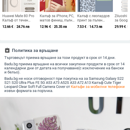
Huawei Mate 80 Pro
Калъф за iPhone, PC,
Калъф с леопардов
Ziluoshi
Калъф от течен
матов финиш, пълно
принт за пълен
за Google
силикон с въртяща
покритие и
обхват за iPhone 17
прозрач
12.66
€
/
24.76 лв
12.96
€
/
25.35 лв
7.53
€
/
14.73 лв
29.99
€
/
се стойка –
минималистичен
Pro Max и iPhone 16
електро
удароустойчив,
стил, защита срещу
Pro Max, дизайн с
корпус с
матова повърхност,
надраскване и
ефект на течност,
покритие
анти отпечатъци
отпечатъци,
комплект от 15 броя
удароуст
съвместим с iPhone
против о
assignment_return
Политика за връщане
14 Pro Max, 15 Pro
Max, 16 Pro/Pro Max,
Търговецът приема връщане за този продукт в срок от 14 дни.
17 Pro/Pro Max
Badu.bg приема връщане на всички закупени продукти в срок от 14
календарни дни от датата на получаване(с изключение на бански
и бельо).
Badu.bg не носи отговорност при покупка на за Samsung Galaxy S22
S21 S20 Ultra Plus FE 5G A53 A73 A52S A33 A72 A13 Калъф Cute Tiger
Leopard Clear Soft Full Camera Cover от
Калъфи за мобилни телефони
извън формата за поръчка.