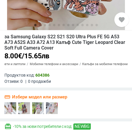
favorite
за Samsung Galaxy S22 S21 S20 Ultra Plus FE 5G A53
A73 A52S A33 A72 A13 Калъф Cute Tiger Leopard Clear
Soft Full Camera Cover
8.00
€
/
15.65
лв
аблети и лаптопи
Мобилни телефони и аксесоари
Калъфи за мобилни телефони
Продуктов код:
604386
Отзиви:
0
|
0
продажби
straighten
Избери модел или размер
redeem
NEWBG
-10% за нови потребители с код: