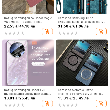
Калъф за телефон за Honor Magic
Калъф за Samsung A37 с
V5 с магнитна защита на
обръщащ капак и джоб за карти,
централната ос, пълна защита на
защита от падане, A16 джоб за
22.55
€
/
44.10 лв
31.68
€
/
61.96 лв
обектива, кожа,
карта, A56 PU/TPU калъф,
add_shopping_cart
add_shopping_cart
електроплатиране, защита срещу
магнитно затваряне
изпускане
Калъф за телефон Honor X70 -
Калъф за Motorola Razr с
пълна защита срещу изпускане,
платнена текстура и магнитна
закалено стъкло, модел Аурора
панта, флип
13.01
€
/
25.45 лв
13.01
€
/
25.45 лв
add_shopping_cart
add_shopping_cart