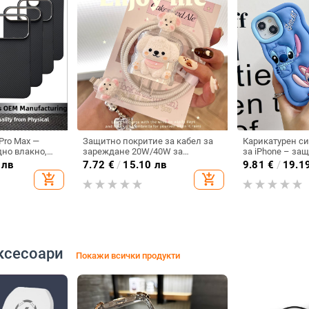
 Pro Max —
Защитно покритие за кабел за
Карикатурен с
но влакно,
зареждане 20W/40W за
за iPhone – за
нес стил,
устройства Apple —
изпускане, мът
 лв
7.72
€
/
15.10 лв
9.81
€
/
19.1
 магнитно
удароустойчиво, разсейване на
съвместим с iP
add_shopping_cart
add_shopping_cart
дане на
топлината, устойчиво на
серия (Pro/Max)
износване, защита от падане,
защита от отпечатъци;
Материал: пластмаса/смола;
Триизмерен релеф
ксесоари
Покажи всички продукти