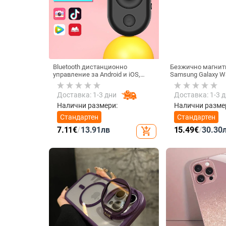
Bluetooth дистанционно
Безжично магнитн
управление за Android и iOS,
Samsung Galaxy W
универсално за снимки и
Active 1/2 • QC2.0
видеозаписи, модел 6-key
зареждане • 3W / 
Доставка: 1-3 дни
Доставка: 1-3 
tremolo, Vernon, ABS материал,
тегло 15 g
Налични размери:
Налични разме
Стандартен
Стандартен
7.11
€
/
13.91
лв
15.49
€
/
30.30
add_shopping_cart