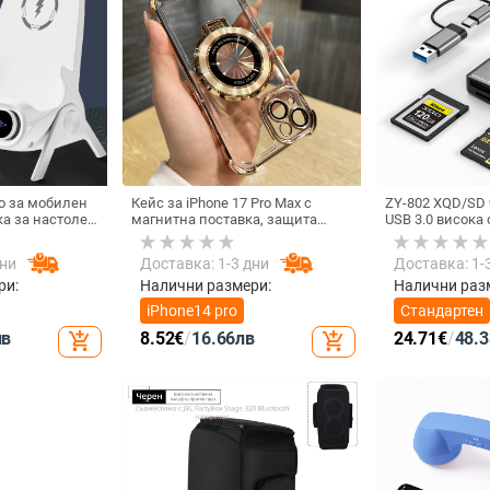
о за мобилен
Кейс за iPhone 17 Pro Max с
ZY-802 XQD/SD 
ка за настолен
магнитна поставка, защита
USB 3.0 висока 
нтално или
срещу изпускане на четирите
интерфейс Type
не, QC3.0, 2 A,
ъгъла, акрилен корпус с
алуминиев спл
дни
Доставка: 1-3 дни
Доставка: 1-
ждане
електроплатиран финиш
ри:
Налични размери:
Налични раз
iPhone14 pro
Стандартен
лв
8.52
€
/
16.66
лв
24.71
€
/
48.3
add_shopping_cart
add_shopping_cart