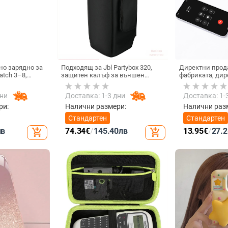
о зарядно за
Подходящ за Jbl Partybox 320,
Директни прод
atch 3–8,
защитен калъф за външен
фабриката, ди
 • Магнитно
високоговорител, калъф за
тип C, мобилен
1A
количка Stage 320 Audio,
Internet Celebri
дни
Доставка: 1-3 дни
Доставка: 1-
прахозащитно покритие.
микрофон, слуш
кабелна слуша
ри:
Налични размери:
Налични раз
Стандартен
Стандартен
лв
74.34
€
/
145.40
лв
13.95
€
/
27.2
add_shopping_cart
add_shopping_cart