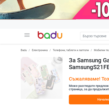
menu
Badu
Електроника
Телефони, таблети и лаптопи
Мобилни те
За Samsung Ga
SamsungS21FE 
Съжаляваме! Този
Може разгледате предложен
страница, за да продължит
Начална