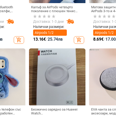
Bluetooth
Калъф за AirPods четвърто
Матова защитна
селфи,
поколение с плюшен тенис
AirPods 3-то и 
 материал,
мотив, силиконов 3D дизайн,
съвместим с AirPods 3 и Pro 2
дни
Доставка: 1-3 дни
Доставка: 1-
ри:
Налични размери:
Налични раз
Airpods 1/2
Airpods 1/2
поколение
поколение
лв
13.16
€
/
25.74
лв
8.69
€
/
17.00
add_shopping_cart
add_shopping_cart
 телефон със
Безжично зарядно за Huawei
EVA чанта за с
зработен
Watch
аксесоари, мод