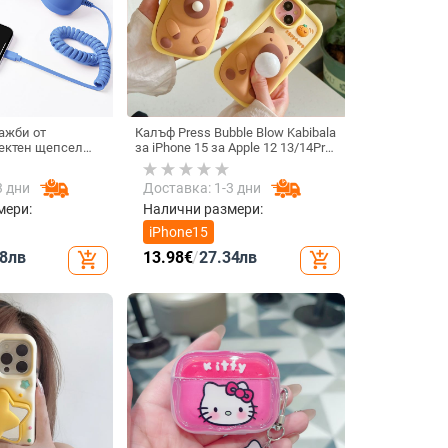
ажби от
Калъф Press Bubble Blow Kabibala
ректен щепсел
за iPhone 15 за Apple 12 13/14Pro
 телефон, Douyin
Max, устойчив на изпускане 11
ty, електрически
3 дни
Доставка: 1-3 дни
алки с C порт,
лка
мери:
Налични размери:
iPhone15
8
лв
13.98
€
/
27.34
лв
add_shopping_cart
add_shopping_cart