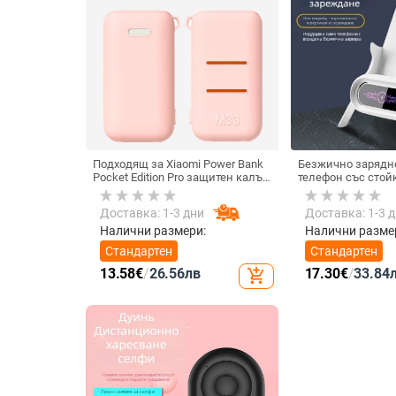
Подходящ за Xiaomi Power Bank
Безжично зарядн
Pocket Edition Pro защитен калъф
телефон със стой
33W силиконов 10000mA
монтаж за хоризо
неплъзгащ се защитен калъф за
вертикално ползва
Доставка: 1-3 дни
Доставка: 1-3 
Power Bank
15 W, Бързо заре
Налични размери:
Налични разме
Стандартен
Стандартен
13.58
€
/
26.56
лв
17.30
€
/
33.84
add_shopping_cart