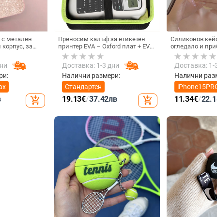
 с метален
Преносим калъф за етикетен
Силиконов кейс
 корпус, за
принтер EVA – Oxford плат + EVA,
огледало и при
Max,
горещо пресовано EVA и шиене,
подвижна стойк
л YK263
товароподемност 10 кг
петолъчка, съв
дни
Доставка: 1-3 дни
Доставка: 1-
13–17 Pro/Max
ри:
Налични размери:
Налични раз
ax
Стандартен
iPhone15PR
MAX
в
19.13
€
/
37.42
лв
11.34
€
/
22.1
add_shopping_cart
add_shopping_cart
iPhone16PR
MAX