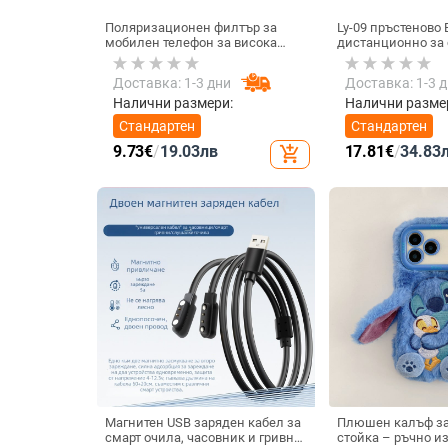
Поляризационен филтър за
Ly-09 пръстеново 
мобилен телефон за висока
дистанционно за 
резолюция — ND филтър, модел
Bluetooth 5.3, ABS
GZM
тегло 10
Доставка: 1-3 дни
Доставка: 1-3 
Налични размери:
Налични разме
Стандартен
Стандартен
9.73
€
/
19.03
лв
17.81
€
/
34.83
add_shopping_cart
Магнитен USB заряден кабел за
Плюшен калъф за
смарт очила, часовник и гривна
стойка – ръчно и