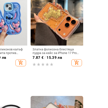
иликонов калъф
Златна фолиозна блестяща
щита против
пудра за кейс за iPhone 17 Pro
ен завършек,
Max – прозрачно епоксидно
9 лв
7.87
€
/
15.39 лв
hone 11/12/13/14
покритие, защита от износване,
add_shopping_cart
add_shopping_cart
удароустойчив