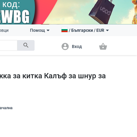
овци
Помощ
/
Български
/
EUR
search
account_circle
shopping_basket
Вход
ижка за китка Калъф за шнур за
начална