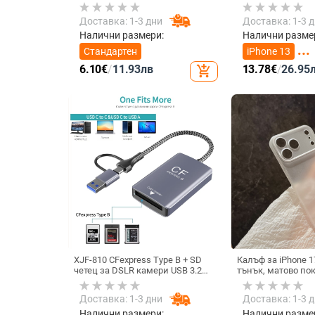
– едно към две, съвместим с
карикатурен стил
4.0-12.3, марка Rising Sun
Stitch, защита ср
Доставка: 1-3 дни
Доставка: 1-3 
за iPhone 11–17
Налични размери:
Налични разме
Стандартен
iPhone 13
6.10
€
/
11.93
лв
13.78
€
/
26.95
add_shopping_cart
iPhone 17 Pro
XJF-810 CFexpress Type B + SD
Калъф за iPhone 1
четец за DSLR камери USB 3.2
тънък, матово по
Gen 2
на обектива, про
Доставка: 1-3 дни
Доставка: 1-3 
Налични размери:
Налични разме