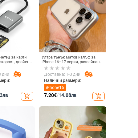
четец за карти —
Ултра тънък матов калъф за
скорост, двойен
iPhone 16–17 серия, разсейване
-C и USB,
на топлината, пълно покритие,
ав + ABS
удароустойчив и устойчив на
3 дни
Доставка: 1-3 дни
отпечатъци
мери:
Налични размери:
iPhone16
3
лв
7.20
€
/
14.08
лв
add_shopping_cart
add_shopping_cart