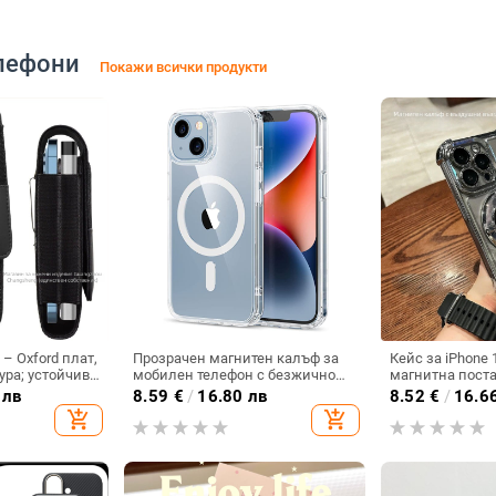
лефони
Покажи всички продукти
– Oxford плат,
Прозрачен магнитен калъф за
Кейс за iPhone 
ура; устойчив
мобилен телефон с безжично
магнитна поста
ане, против
зареждане, ултра тънък, TPU +
срещу изпускан
 лв
8.59
€
/
16.80 лв
8.52
€
/
16.6
естим с iPhone
акрил, за iPhone 11–14 и Pro/Pro
ъгъла, акрилен
add_shopping_cart
add_shopping_cart
ne 14 и други
Max.
електроплатир