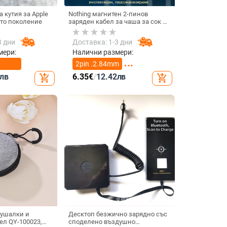
 кутия за Apple
Nothing магнитен 2-пинов
4-то поколение
заряден кабел за чаша за сок и
смарт часовник – 60 см, силен
магнит N52, 7,62 мм разстояние
3 дни
Доставка: 1-3 дни
между пиновете
мери:
Налични размери:
2pin .2.84mm
лв
6.35
€
/
12.42
лв
add_shopping_cart
add_shopping_cart
2pin 4.0mm
лушалки и
Десктоп безжично зарядно със
ел QY-100023,
споделено въздушно