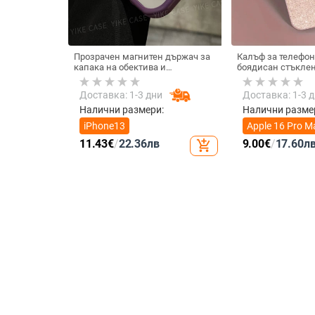
Прозрачен магнитен държач за
Калъф за телефон
капака на обектива и
боядисан стъклен
удароустойчив твърд калъф за
iPhone 11–14 Pro 
iPhone 17 Pro Max
охлаждане, моде
Доставка: 1-3 дни
Доставка: 1-3 
Налични размери:
Налични разме
iPhone13
Apple 16 Pro M
11.43
€
/
22.36
лв
9.00
€
/
17.60
л
add_shopping_cart