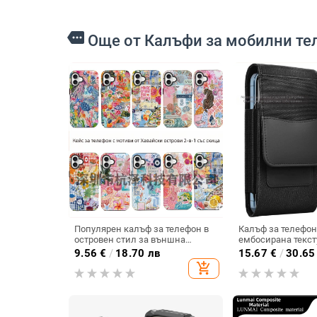
more
Още от Калъфи за мобилни те
Популярен калъф за телефон в
Калъф за телефон 
островен стил за външна
ембосирана текст
търговия, подходящ за iPhone
на износ и изпад
9.56
€
/
18.70 лв
15.67
€
/
30.65
16, нов модел, двустранно
отпечатъци; съвм
add_shopping_cart
защитен калъф за Apple 15,
12, iPhone 13, iPho
удароустойчив калъф