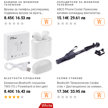
КАИШКИ ЗА МОБИЛНИ
ОХЛАДИТЕЛИ ЗА МОБИЛНИ
ТЕЛЕФОНИ
ТЕЛЕФОНИ
Връзка за телефон, регулируема,
ABCD Phone Cooler Преносим
подвижна връзка за врата,
активен охлаждащ вентилатор
каишка за аксесоари за мобилни
Радиатор за мобилен телефон за
8.45
€
/
16.53 лв
15.14
€
/
29.61 лв
телефони, въже за мобилен
игра на игри
add_shopping_cart
add_shopping_cart
телефон, презрамки за врата,
универсални
BLUETOOTH СЛУШАЛКИ
СЕЛФИ СТИКОВЕ
Безжични Bluetooth слушалки
Bluetooth Телескопичен Селфи
TWS I7S с Powerbank в бял цвят
стик + Дистанционно за снимане,
съвместим с Android и IOS - Черен
8.40
€
/
16.43 лв
17.36
€
/
33.95 лв
add_shopping_cart
add_shopping_cart