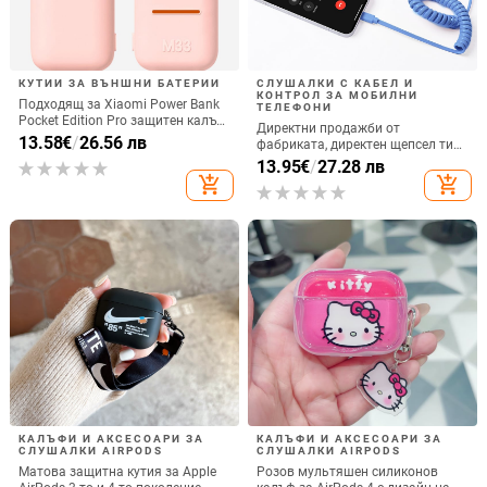
КУТИИ ЗА ВЪНШНИ БАТЕРИИ
СЛУШАЛКИ С КАБЕЛ И
КОНТРОЛ ЗА МОБИЛНИ
Подходящ за Xiaomi Power Bank
ТЕЛЕФОНИ
Pocket Edition Pro защитен калъф
Директни продажби от
33W силиконов 10000mA
13.58
€
/
26.56 лв
фабриката, директен щепсел тип
неплъзгащ се защитен калъф за
C, мобилен телефон, Douyin
13.95
€
/
27.28 лв
Power Bank
Internet Celebrity, електрически
add_shopping_cart
add_shopping_cart
микрофон, слушалки с C порт,
кабелна слушалка
КАЛЪФИ И АКСЕСОАРИ ЗА
КАЛЪФИ И АКСЕСОАРИ ЗА
СЛУШАЛКИ AIRPODS
СЛУШАЛКИ AIRPODS
Матова защитна кутия за Apple
Розов мультяшен силиконов