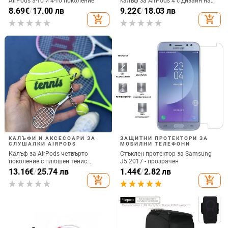
AirPods 3-то и 4-то поколение
калъф за AirPods 4 с дизайн на
котка
8.69
€
/
17.00 лв
9.22
€
/
18.03 лв
add_shopping_cart
add_shopping_cart
КАЛЪФИ И АКСЕСОАРИ ЗА
ЗАЩИТНИ ПРОТЕКТОРИ ЗА
СЛУШАЛКИ AIRPODS
МОБИЛНИ ТЕЛЕФОНИ
Калъф за AirPods четвърто
Стъклен протектор за Samsung
поколение с плюшен тенис
J5 2017 - прозрачен
мотив, силиконов 3D дизайн,
13.16
€
/
25.74 лв
1.44
€
/
2.82 лв
съвместим с AirPods 3 и Pro 2
add_shopping_cart
add_shopping_cart