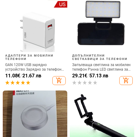
АДАПТЕРИ ЗА МОБИЛНИ
ДОПЪЛНИТЕЛНИ
ТЕЛЕФОНИ
СВЕТКАВИЦИ ЗА ТЕЛЕФОНИ
GAN 120W USB зарядно
Запълваща светлина за мобилен
устройство Зарядно за телефон
телефон Ръчна LED светлина за
QC 5.0 4.0 3.0 Адаптер за бързо
селфи излъчване на живо
11.08
€
/
21.67 лв
29.21
€
/
57.13 лв
зареждане за iPhone 14 13 12
Компютърна запълваща
add_shopping_cart
add_shopping_cart
Samsung Huawei realme usb
светлина Видеоконференция
chargeur
Запълваща светлина за мобилен
телефон