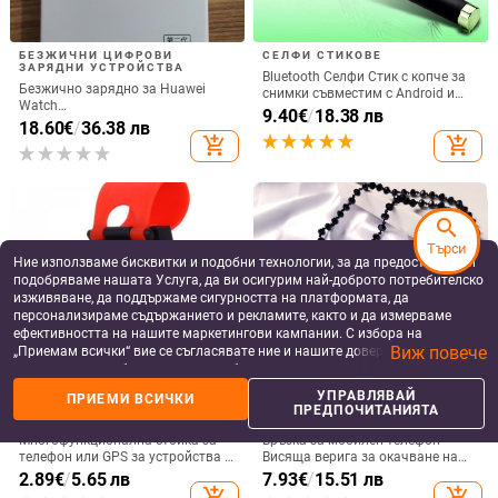
БЕЗЖИЧНИ ЦИФРОВИ
СЕЛФИ СТИКОВЕ
ЗАРЯДНИ УСТРОЙСТВА
Bluetooth Селфи Стик с копче за
Безжично зарядно за Huawei
снимки съвместим с Android и
Watch
iOS- Черен/Зелен
9.40
€
/
18.38 лв
GT6/GT5/Watch5/Watch4/GT4 –
18.60
€
/
36.38 лв
метален корпус, магнитно
add_shopping_cart
add_shopping_cart
зареждане, QC 3.0 бързо
зареждане, 5W изход
search
Търси
Ние използваме бисквитки и подобни технологии, за да предоставяме и
подобряваме нашата Услуга, да ви осигурим най-доброто потребителско
изживяване, да поддържаме сигурността на платформата, да
персонализираме съдържанието и рекламите, както и да измерваме
ефективността на нашите маркетингови кампании. С избора на
Виж повече
„Приемам всички“ вие се съгласявате ние и нашите доверени партньори
да съхраняваме бисквитки и подобни технологии на вашето устройство
за рекламни и аналитични цели. Можете по всяко време да управлявате
УПРАВЛЯВАЙ
ПРИЕМИ ВСИЧКИ
своите предпочитания, като натиснете „Управлявай предпочитанията“.
ПОСТАВКИ ЗА МОБИЛНИ
КАИШКИ ЗА МОБИЛНИ
ПРЕДПОЧИТАНИЯТА
ТЕЛЕФОНИ
ТЕЛЕФОНИ
За повече информация, моля, вижте нашата
Политика за защита на
Многофункционална стойка за
Връзка за мобилен телефон
данните
.
телефон или GPS за устройства с
Висяща верига за окачване на
размери до 76мм / 4.8 инча
врата Висулка Кристални
2.89
€
/
5.65 лв
7.93
€
/
15.51 лв
мъниста Ръчна изработка Анти-
add_shopping_cart
add_shopping_cart