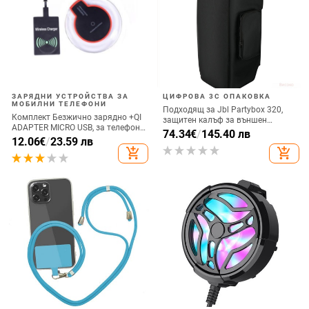
ЗАРЯДНИ УСТРОЙСТВА ЗА
ЦИФРОВА 3C ОПАКОВКА
МОБИЛНИ ТЕЛЕФОНИ
Подходящ за Jbl Partybox 320,
Комплект Безжично зарядно +QI
защитен калъф за външен
ADAPTER MICRO USB, за телефон
високоговорител, калъф за
74.34
€
/
145.40 лв
+ Qi Безжичен приемник с micro
12.06
€
/
23.59 лв
количка Stage 320 Audio,
USB-черен цвят
add_shopping_cart
add_shopping_cart
прахозащитно покритие.