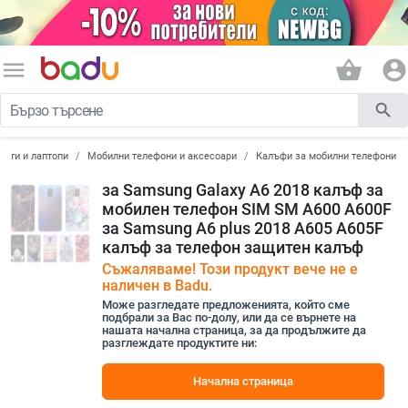
menu
shopping_basket
account_circle
search
лети и лаптопи
Мобилни телефони и аксесоари
Калъфи за мобилни телефони
за Samsung Galaxy A6 2018 калъф за
мобилен телефон SIM SM A600 A600F
за Samsung A6 plus 2018 A605 A605F
калъф за телефон защитен калъф
Съжаляваме! Този продукт вече не е
наличен в Badu.
Може разгледате предложенията, който сме
подбрали за Вас по-долу, или да се върнете на
нашата начална страница, за да продължите да
разглеждате продуктите ни:
Начална страница