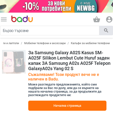
menu
shopping_basket
account_circle
search
лети и лаптопи
Мобилни телефони и аксесоари
Калъфи за мобилни телефони
За Samsung Galaxy A02S Kasus SM-
A025F Silikon Lembut Cute Huruf заден
капак ЗА Samsung A02s A025F Telepon
GalaxyA02s Yang 02 S
Съжаляваме! Този продукт вече не е
наличен в Badu.
Може разгледате предложенията, който сме
подбрали за Вас по-долу, или да се върнете на
нашата начална страница, за да продължите да
разглеждате продуктите ни:
Начална страница