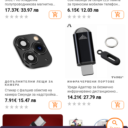
полупроводникова магнитна
за преносим мобилен телефон
задна щипка за мобилен телефон
Запълваща светлина за
17.37
€
/
33.97 лв
6.15
€
/
12.03 лв
Радиатор за игра на живо
фотография, акумулаторна
add_shopping_cart
add_shopping_cart
Цифров дисплей Директна
доставка от фабриката
ДОПЪЛНИТЕЛНИ ЛЕЩИ ЗА
ИНФРАЧЕРВЕНИ ПОРТОВЕ
КАМЕРА
Уреди Адаптер за безжично
Стикер с фалшив обектив на
инфрачервено дистанционно
камера Секунди за надстройка
управление Интелигентно
14.21
€
/
27.79 лв
на iPhone телефон Протектор на
7.91
€
/
15.47 лв
приложение за управление на
екрана за iPhone X / XS Max
add_shopping_cart
add_shopping_cart
телефона Инфрачервен
Смяна на iPhone 11 pro Max
предавател за IPhone и Android
телефон
search