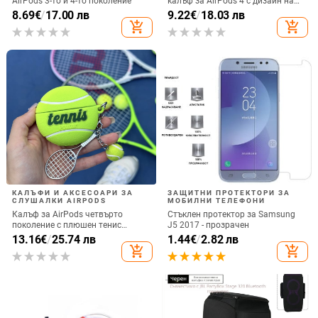
AirPods 3-то и 4-то поколение
калъф за AirPods 4 с дизайн на
котка
8.69
€
/
17.00 лв
9.22
€
/
18.03 лв
add_shopping_cart
add_shopping_cart
КАЛЪФИ И АКСЕСОАРИ ЗА
ЗАЩИТНИ ПРОТЕКТОРИ ЗА
СЛУШАЛКИ AIRPODS
МОБИЛНИ ТЕЛЕФОНИ
Калъф за AirPods четвърто
Стъклен протектор за Samsung
поколение с плюшен тенис
J5 2017 - прозрачен
мотив, силиконов 3D дизайн,
13.16
€
/
25.74 лв
1.44
€
/
2.82 лв
съвместим с AirPods 3 и Pro 2
add_shopping_cart
add_shopping_cart