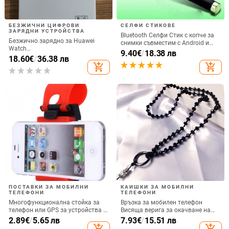
БЕЗЖИЧНИ ЦИФРОВИ
СЕЛФИ СТИКОВЕ
ЗАРЯДНИ УСТРОЙСТВА
Bluetooth Селфи Стик с копче за
Безжично зарядно за Huawei
снимки съвместим с Android и
Watch
iOS- Черен/Зелен
9.40
€
/
18.38 лв
GT6/GT5/Watch5/Watch4/GT4 –
18.60
€
/
36.38 лв
метален корпус, магнитно
add_shopping_cart
add_shopping_cart
зареждане, QC 3.0 бързо
зареждане, 5W изход
ПОСТАВКИ ЗА МОБИЛНИ
КАИШКИ ЗА МОБИЛНИ
ТЕЛЕФОНИ
ТЕЛЕФОНИ
Многофункционална стойка за
Връзка за мобилен телефон
телефон или GPS за устройства с
Висяща верига за окачване на
размери до 76мм / 4.8 инча
врата Висулка Кристални
2.89
€
/
5.65 лв
7.93
€
/
15.51 лв
мъниста Ръчна изработка Анти-
add_shopping_cart
add_shopping_cart