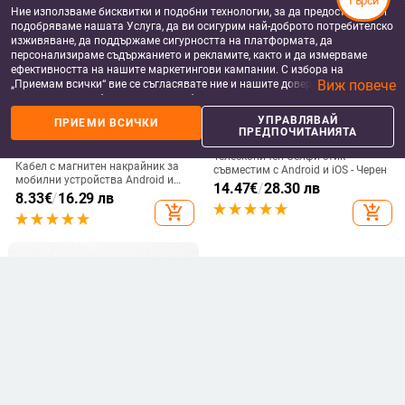
Търси
Ние използваме бисквитки и подобни технологии, за да предоставяме и
подобряваме нашата Услуга, да ви осигурим най-доброто потребителско
изживяване, да поддържаме сигурността на платформата, да
персонализираме съдържанието и рекламите, както и да измерваме
ефективността на нашите маркетингови кампании. С избора на
Виж повече
„Приемам всички“ вие се съгласявате ние и нашите доверени партньори
да съхраняваме бисквитки и подобни технологии на вашето устройство
за рекламни и аналитични цели. Можете по всяко време да управлявате
УПРАВЛЯВАЙ
ПРИЕМИ ВСИЧКИ
своите предпочитания, като натиснете „Управлявай предпочитанията“.
ПРЕДПОЧИТАНИЯТА
DATA КАБЕЛИ ЗА МОБИЛНИ
СЕЛФИ СТИКОВЕ
За повече информация, моля, вижте нашата
Политика за защита на
ТЕЛЕФОНИ
Телескопичен Селфи стик
данните
.
Кабел с магнитен накрайник за
съвместим с Android и iOS - Черен
мобилни устройства Android и
14.47
€
/
28.30 лв
iOS - бързо зареждане и
8.33
€
/
16.29 лв
синхронизиране TYPE-C, Micro
add_shopping_cart
add_shopping_cart
USB и LIghting в