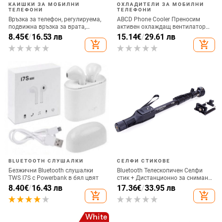
КАИШКИ ЗА МОБИЛНИ
ОХЛАДИТЕЛИ ЗА МОБИЛНИ
ТЕЛЕФОНИ
ТЕЛЕФОНИ
Връзка за телефон, регулируема,
ABCD Phone Cooler Преносим
подвижна връзка за врата,
активен охлаждащ вентилатор
каишка за аксесоари за мобилни
Радиатор за мобилен телефон за
8.45
€
/
16.53 лв
15.14
€
/
29.61 лв
телефони, въже за мобилен
игра на игри
add_shopping_cart
add_shopping_cart
телефон, презрамки за врата,
универсални
BLUETOOTH СЛУШАЛКИ
СЕЛФИ СТИКОВЕ
Безжични Bluetooth слушалки
Bluetooth Телескопичен Селфи
TWS I7S с Powerbank в бял цвят
стик + Дистанционно за снимане,
съвместим с Android и IOS - Черен
8.40
€
/
16.43 лв
17.36
€
/
33.95 лв
add_shopping_cart
add_shopping_cart