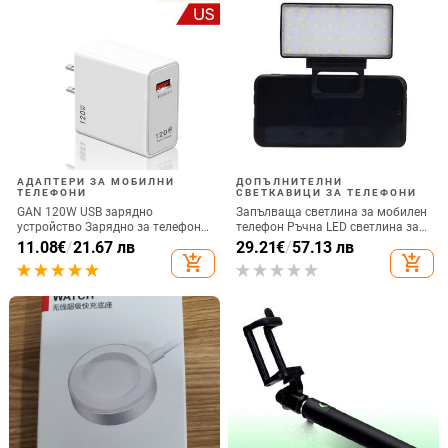
АДАПТЕРИ ЗА МОБИЛНИ
ДОПЪЛНИТЕЛНИ
ТЕЛЕФОНИ
СВЕТКАВИЦИ ЗА ТЕЛЕФОНИ
GAN 120W USB зарядно
Запълваща светлина за мобилен
устройство Зарядно за телефон
телефон Ръчна LED светлина за
QC 5.0 4.0 3.0 Адаптер за бързо
селфи излъчване на живо
11.08
€
/
21.67 лв
29.21
€
/
57.13 лв
зареждане за iPhone 14 13 12
Компютърна запълваща
add_shopping_cart
add_shopping_cart
Samsung Huawei realme usb
светлина Видеоконференция
chargeur
Запълваща светлина за мобилен
телефон