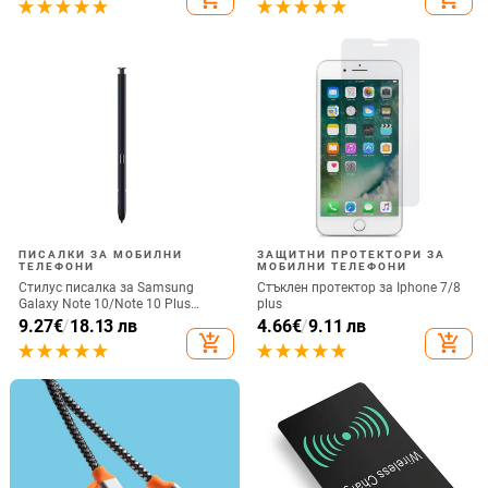
загубено въже за каишка за
iPhone Подвижна
ПИСАЛКИ ЗА МОБИЛНИ
ЗАЩИТНИ ПРОТЕКТОРИ ЗА
ТЕЛЕФОНИ
МОБИЛНИ ТЕЛЕФОНИ
Стилус писалка за Samsung
Стъклен протектор за Iphone 7/8
Galaxy Note 10/Note 10 Plus
plus
Универсална капацитивна
9.27
€
/
18.13 лв
4.66
€
/
9.11 лв
писалка Чувствителен сензорен
add_shopping_cart
add_shopping_cart
екран SPen Не е съвместим с
Bluetooth