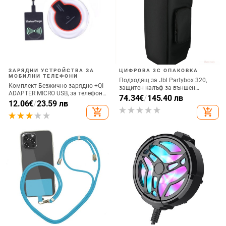
ЗАРЯДНИ УСТРОЙСТВА ЗА
ЦИФРОВА 3C ОПАКОВКА
МОБИЛНИ ТЕЛЕФОНИ
Подходящ за Jbl Partybox 320,
Комплект Безжично зарядно +QI
защитен калъф за външен
ADAPTER MICRO USB, за телефон
високоговорител, калъф за
74.34
€
/
145.40 лв
+ Qi Безжичен приемник с micro
12.06
€
/
23.59 лв
количка Stage 320 Audio,
USB-черен цвят
add_shopping_cart
add_shopping_cart
прахозащитно покритие.