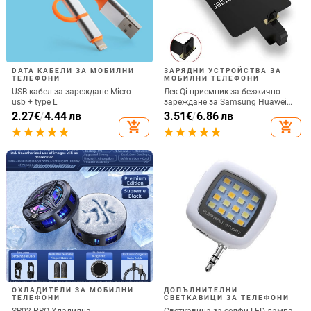
DATA КАБЕЛИ ЗА МОБИЛНИ
ЗАРЯДНИ УСТРОЙСТВА ЗА
ТЕЛЕФОНИ
МОБИЛНИ ТЕЛЕФОНИ
USB кабел за зареждане Micro
Лек Qi приемник за безжично
usb + type L
зареждане за Samsung Huawei
Xiaomi Универсален Micro USB
2.27
€
/
4.44 лв
3.51
€
/
6.86 лв
Type C Бърз адаптер за безжично
add_shopping_cart
add_shopping_cart
зареждане
ОХЛАДИТЕЛИ ЗА МОБИЛНИ
ДОПЪЛНИТЕЛНИ
ТЕЛЕФОНИ
СВЕТКАВИЦИ ЗА ТЕЛЕФОНИ
SR02 PRO Хладилна
Светкавица за селфи LED лампа