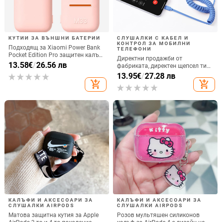
КУТИИ ЗА ВЪНШНИ БАТЕРИИ
СЛУШАЛКИ С КАБЕЛ И
КОНТРОЛ ЗА МОБИЛНИ
Подходящ за Xiaomi Power Bank
ТЕЛЕФОНИ
Pocket Edition Pro защитен калъф
Директни продажби от
33W силиконов 10000mA
13.58
€
/
26.56 лв
фабриката, директен щепсел тип
неплъзгащ се защитен калъф за
C, мобилен телефон, Douyin
13.95
€
/
27.28 лв
Power Bank
Internet Celebrity, електрически
add_shopping_cart
add_shopping_cart
микрофон, слушалки с C порт,
кабелна слушалка
КАЛЪФИ И АКСЕСОАРИ ЗА
КАЛЪФИ И АКСЕСОАРИ ЗА
СЛУШАЛКИ AIRPODS
СЛУШАЛКИ AIRPODS
Матова защитна кутия за Apple
Розов мультяшен силиконов