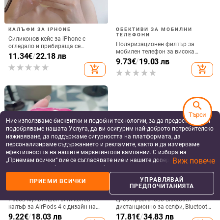
КАЛЪФИ ЗА IPHONE
ОБЕКТИВИ ЗА МОБИЛНИ
ТЕЛЕФОНИ
Силиконов кейс за iPhone с
Поляризационен филтър за
огледало и прибираща се
мобилен телефон за висока
подвижна стойка в дизайн на
11.34
€
/
22.18 лв
резолюция — ND филтър, модел
9.73
€
/
19.03 лв
петолъчка, съвместим с iPhone
GZM
add_shopping_cart
add_shopping_cart
13–17 Pro/Max
search
Търси
Ние използваме бисквитки и подобни технологии, за да предоставяме и
подобряваме нашата Услуга, да ви осигурим най-доброто потребителско
изживяване, да поддържаме сигурността на платформата, да
персонализираме съдържанието и рекламите, както и да измерваме
ефективността на нашите маркетингови кампании. С избора на
Виж повече
„Приемам всички“ вие се съгласявате ние и нашите доверени партньори
да съхраняваме бисквитки и подобни технологии на вашето устройство
за рекламни и аналитични цели. Можете по всяко време да управлявате
УПРАВЛЯВАЙ
ПРИЕМИ ВСИЧКИ
своите предпочитания, като натиснете „Управлявай предпочитанията“.
КАЛЪФИ И АКСЕСОАРИ ЗА
BLUETOOTH ДИСТАНЦИОННИ
ПРЕДПОЧИТАНИЯТА
СЛУШАЛКИ AIRPODS
ЗА СЕЛФИ
За повече информация, моля, вижте нашата
Политика за защита на
Розов мультяшен силиконов
Ly-09 пръстеново Bluetooth
данните
.
калъф за AirPods 4 с дизайн на
дистанционно за селфи, Bluetooth
котка
5.3, ABS материал, тегло 10
9.22
€
/
18.03 лв
17.81
€
/
34.83 лв