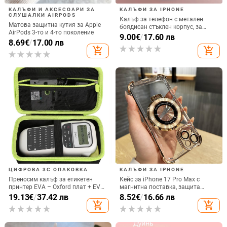
КАЛЪФИ И АКСЕСОАРИ ЗА
КАЛЪФИ ЗА IPHONE
СЛУШАЛКИ AIRPODS
Калъф за телефон с метален
Матова защитна кутия за Apple
боядисан стъклен корпус, за
AirPods 3-то и 4-то поколение
iPhone 11–14 Pro Max,
9.00
€
/
17.60 лв
8.69
€
/
17.00 лв
охлаждане, модел YK263
add_shopping_cart
add_shopping_cart
ЦИФРОВА 3C ОПАКОВКА
КАЛЪФИ ЗА IPHONE
Преносим калъф за етикетен
Кейс за iPhone 17 Pro Max с
принтер EVA – Oxford плат + EVA,
магнитна поставка, защита
горещо пресовано EVA и шиене,
срещу изпускане на четирите
19.13
€
/
37.42 лв
8.52
€
/
16.66 лв
товароподемност 10 кг
ъгъла, акрилен корпус с
add_shopping_cart
add_shopping_cart
електроплатиран финиш