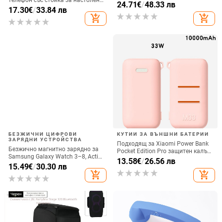
телефон със стойка за настолен
интерфейс Type-C и USB,
24.71
€
/
48.33 лв
монтаж за хоризонтално или
17.30
€
/
33.84 лв
алуминиев сплав + ABS
вертикално ползване, QC3.0, 2 A,
add_shopping_cart
add_shopping_cart
15 W, Бързо зареждане
БЕЗЖИЧНИ ЦИФРОВИ
КУТИИ ЗА ВЪНШНИ БАТЕРИИ
ЗАРЯДНИ УСТРОЙСТВА
Подходящ за Xiaomi Power Bank
Безжично магнитно зарядно за
Pocket Edition Pro защитен калъф
Samsung Galaxy Watch 3–8, Active
33W силиконов 10000mA
13.58
€
/
26.56 лв
1/2 • QC2.0 • Магнитно зареждане
15.49
€
/
30.30 лв
неплъзгащ се защитен калъф за
• 3W / 1A
add_shopping_cart
add_shopping_cart
Power Bank