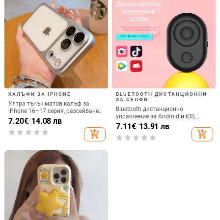
КАЛЪФИ ЗА IPHONE
BLUETOOTH ДИСТАНЦИОННИ
ЗА СЕЛФИ
Ултра тънък матов калъф за
Bluetooth дистанционно
iPhone 16–17 серия, разсейване
управление за Android и iOS,
на топлината, пълно покритие,
7.20
€
/
14.08 лв
универсално за снимки и
7.11
€
/
13.91 лв
удароустойчив и устойчив на
видеозаписи, модел 6-key tremolo,
add_shopping_cart
add_shopping_cart
отпечатъци
Vernon, ABS материал, тегло 15 g