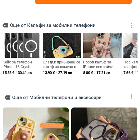
more_vert
more
Още от Калъфи за мобилни телефони
Кейс за телефон
Сладък прибиращ се
Розов калъф за
Нов калъ
iPhone 16 Crystal
калъф за камера с
iPhone със зайче-
телефон 
Shield с магнитна
прибираща се стойка
стойка, карикатурен
стил със
15.55
€
/
30.41 лв
13.90
€
/
27.19 лв
8.80
€
/
17.21 лв
7.66
€
/
1
всмукателна
за iPhone 17,
стил, пластмаса,
порцелан
система за Apple
съвместим с Apple
устойчив на
ултратън
Mate 70 Pro, защитен
16, 14/15 Pro Max,
изпускане, за iPhone
покритие
TPU калъф с висока
калъф за телефон 11
11–14
16 и iPho
пропускливост, PC
удароус
more_vert
more
Още от Мобилни телефони и аксесоари
гръб