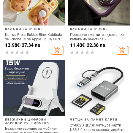
КАЛЪФИ ЗА IPHONE
КАЛЪФИ ЗА IPHONE
Калъф Press Bubble Blow Kabibala
Прозрачен магнитен държач за
за iPhone 15 за Apple 12 13/14Pro
капака на обектива и
Max, устойчив на изпускане 11
удароустойчив твърд калъф за
13.98
€
/
27.34 лв
11.43
€
/
22.36 лв
iPhone 17 Pro Max
add_shopping_cart
add_shopping_cart
БЕЗЖИЧНИ ЦИФРОВИ
ЧЕТЦИ ЗА ПАМЕТ КАРТИ
ЗАРЯДНИ УСТРОЙСТВА
ZY-802 XQD/SD четец за карти —
Безжично зарядно за мобилен
USB 3.0 висока скорост, двойен