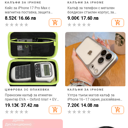
КАЛЪФИ ЗА IPHONE
КАЛЪФИ ЗА IPHONE
Кейс за iPhone 17 Pro Max с
Калъф за телефон с метален
магнитна поставка, защита
боядисан стъклен корпус, за
срещу изпускане на четирите
iPhone 11–14 Pro Max,
8.52
€
/
16.66 лв
9.00
€
/
17.60 лв
ъгъла, акрилен корпус с
охлаждане, модел YK263
add_shopping_cart
add_shopping_cart
електроплатиран финиш
ЦИФРОВА 3C ОПАКОВКА
КАЛЪФИ ЗА IPHONE
Преносим калъф за етикетен
Ултра тънък матов калъф за
принтер EVA – Oxford плат + EVA,
iPhone 16–17 серия, разсейване
горещо пресовано EVA и шиене,
на топлината, пълно покритие,
19.13
€
/
37.42 лв
7.20
€
/
14.08 лв
товароподемност 10 кг
удароустойчив и устойчив на
add_shopping_cart
add_shopping_cart
отпечатъци