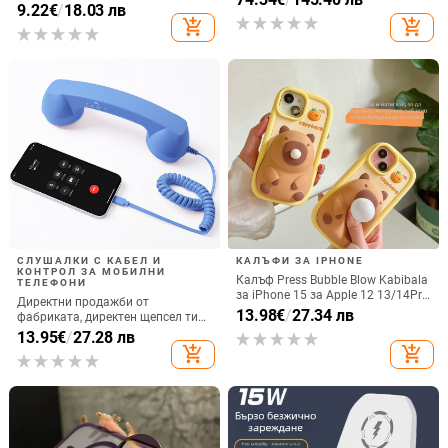
котка
9.22
€
/
18.03 лв
количка Stage 320 Audio,
add_shopping_cart
add_shopping_cart
прахозащитно покритие.
СЛУШАЛКИ С КАБЕЛ И
КАЛЪФИ ЗА IPHONE
КОНТРОЛ ЗА МОБИЛНИ
Калъф Press Bubble Blow Kabibala
ТЕЛЕФОНИ
за iPhone 15 за Apple 12 13/14Pro
Директни продажби от
Max, устойчив на изпускане 11
13.98
€
/
27.34 лв
фабриката, директен щепсел тип
C, мобилен телефон, Douyin
13.95
€
/
27.28 лв
Internet Celebrity, електрически
add_shopping_cart
add_shopping_cart
микрофон, слушалки с C порт,
кабелна слушалка