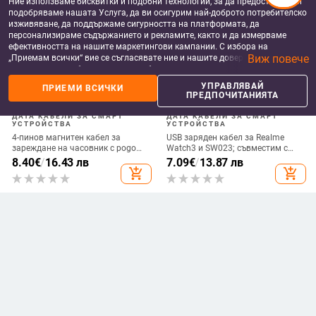
Ние използваме бисквитки и подобни технологии, за да предоставяме и
подобряваме нашата Услуга, да ви осигурим най-доброто потребителско
изживяване, да поддържаме сигурността на платформата, да
персонализираме съдържанието и рекламите, както и да измерваме
ефективността на нашите маркетингови кампании. С избора на
Виж повече
„Приемам всички“ вие се съгласявате ние и нашите доверени партньори
да съхраняваме бисквитки и подобни технологии на вашето устройство
за рекламни и аналитични цели. Можете по всяко време да управлявате
УПРАВЛЯВАЙ
ПРИЕМИ ВСИЧКИ
своите предпочитания, като натиснете „Управлявай предпочитанията“.
ПРЕДПОЧИТАНИЯТА
За повече информация, моля, вижте нашата
Политика за защита на
данните
.
ДАТА КАБЕЛИ ЗА СМАРТ
ДАТА КАБЕЛИ ЗА СМАРТ
УСТРОЙСТВА
УСТРОЙСТВА
4-пинов магнитен кабел за
USB заряден кабел за Realme
зареждане на часовник с pogo
Watch3 и SW023; съвместим с
pin конектор, 7,62 мм
IP68, ID205L и SW021 смарт
8.40
€
/
16.43 лв
7.09
€
/
13.87 лв
часовници
add_shopping_cart
add_shopping_cart