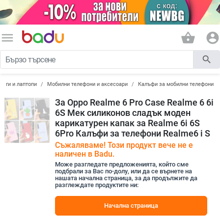
menu
shopping_basket
account_circle
search
лети и лаптопи
Мобилни телефони и аксесоари
Калъфи за мобилни телефони
За Oppo Realme 6 Pro Case Realme 6 6i
6S Мек силиконов сладък моден
карикатурен капак за Realme 6i 6S
6Pro Калъфи за телефони Realme6 i S
Съжаляваме! Този продукт вече не е
наличен в Badu.
Може разгледате предложенията, който сме
подбрали за Вас по-долу, или да се върнете на
нашата начална страница, за да продължите да
разглеждате продуктите ни:
Начална страница