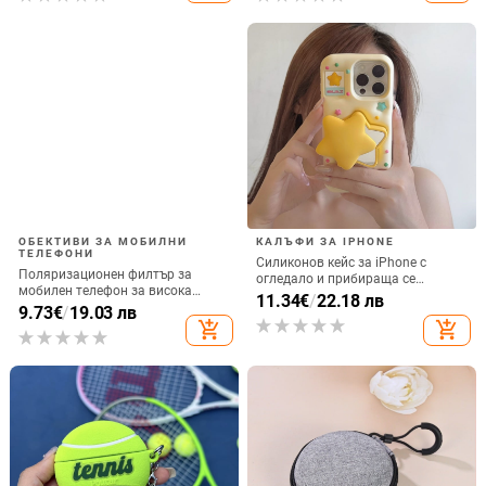
ОБЕКТИВИ ЗА МОБИЛНИ
КАЛЪФИ ЗА IPHONE
ТЕЛЕФОНИ
Силиконов кейс за iPhone с
Поляризационен филтър за
огледало и прибираща се
мобилен телефон за висока
подвижна стойка в дизайн на
11.34
€
/
22.18 лв
резолюция — ND филтър, модел
9.73
€
/
19.03 лв
петолъчка, съвместим с iPhone
GZM
add_shopping_cart
add_shopping_cart
13–17 Pro/Max