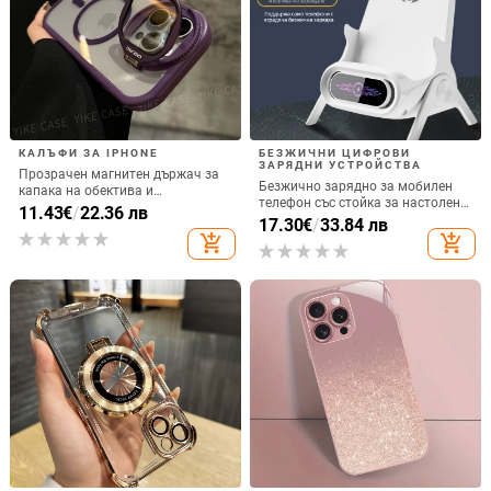
КАЛЪФИ ЗА IPHONE
БЕЗЖИЧНИ ЦИФРОВИ
ЗАРЯДНИ УСТРОЙСТВА
Прозрачен магнитен държач за
Безжично зарядно за мобилен
капака на обектива и
телефон със стойка за настолен
удароустойчив твърд калъф за
11.43
€
/
22.36 лв
монтаж за хоризонтално или
17.30
€
/
33.84 лв
iPhone 17 Pro Max
вертикално ползване, QC3.0, 2 A,
add_shopping_cart
add_shopping_cart
15 W, Бързо зареждане