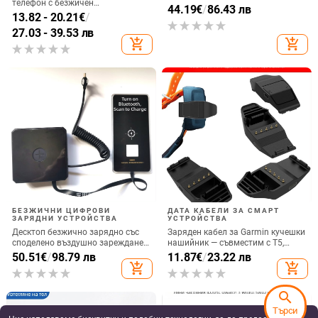
телефон с безжичен
2
44.19
€
/
86.43 лв
високоговорител и амбиентно
13.82 - 20.21
€
/
осветление, QC4.0 бързо
27.03 - 39.53 лв
зареждане, 15W, 3A изход
add_shopping_cart
add_shopping_cart
БЕЗЖИЧНИ ЦИФРОВИ
ДАТА КАБЕЛИ ЗА СМАРТ
ЗАРЯДНИ УСТРОЙСТВА
УСТРОЙСТВА
Десктоп безжично зарядно със
Заряден кабел за Garmin кучешки
споделено въздушно зареждане,
нашийник — съвместим с T5,
22.5W QC3.0, 2A изход
TT15, TT10, T15, GTT15x, TT25
50.51
€
/
98.79 лв
11.87
€
/
23.22 лв
add_shopping_cart
add_shopping_cart
search
Търси