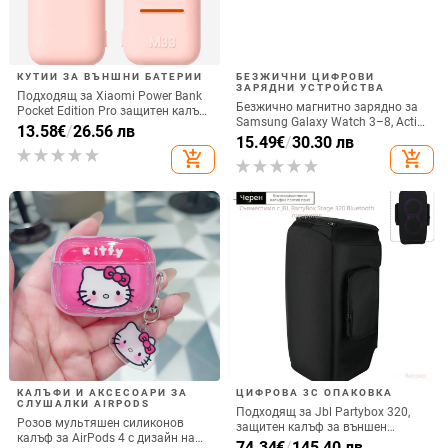
КУТИИ ЗА ВЪНШНИ БАТЕРИИ
БЕЗЖИЧНИ ЦИФРОВИ
ЗАРЯДНИ УСТРОЙСТВА
Подходящ за Xiaomi Power Bank
Безжично магнитно зарядно за
Pocket Edition Pro защитен калъф
Samsung Galaxy Watch 3–8, Active
33W силиконов 10000mA
13.58
€
/
26.56 лв
1/2 • QC2.0 • Магнитно зареждане
15.49
€
/
30.30 лв
неплъзгащ се защитен калъф за
• 3W / 1A
add_shopping_cart
add_shopping_cart
Power Bank
КАЛЪФИ И АКСЕСОАРИ ЗА
ЦИФРОВА 3C ОПАКОВКА
СЛУШАЛКИ AIRPODS
Подходящ за Jbl Partybox 320,
Розов мультяшен силиконов
защитен калъф за външен
калъф за AirPods 4 с дизайн на
високоговорител, калъф за
74.34
€
/
145.40 лв