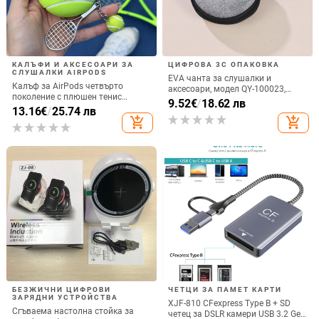
КАЛЪФИ И АКСЕСОАРИ ЗА
ЦИФРОВА 3C ОПАКОВКА
СЛУШАЛКИ AIRPODS
EVA чанта за слушалки и
Калъф за AirPods четвърто
аксесоари, модел QY-100023,
поколение с плюшен тенис
изработка: горещо пресоване и
9.52
€
/
18.62 лв
мотив, силиконов 3D дизайн,
13.16
€
/
25.74 лв
шиене, носещ капацитет 5,
съвместим с AirPods 3 и Pro 2
add_shopping_cart
add_shopping_cart
предназначена за слушалки,
кабели, зарядни и преносим хард
диск
БЕЗЖИЧНИ ЦИФРОВИ
ЧЕТЦИ ЗА ПАМЕТ КАРТИ
ЗАРЯДНИ УСТРОЙСТВА
XJF-810 CFexpress Type B + SD
Сгъваема настолна стойка за
четец за DSLR камери USB 3.2 Gen