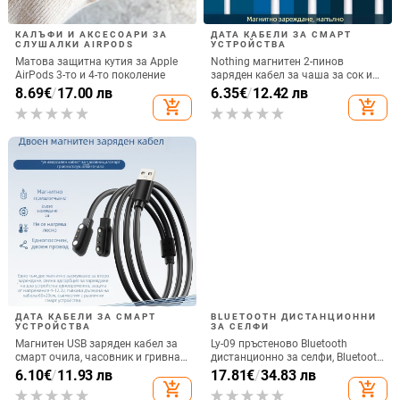
КАЛЪФИ И АКСЕСОАРИ ЗА
ДАТА КАБЕЛИ ЗА СМАРТ
СЛУШАЛКИ AIRPODS
УСТРОЙСТВА
Матова защитна кутия за Apple
Nothing магнитен 2-пинов
AirPods 3-то и 4-то поколение
заряден кабел за чаша за сок и
смарт часовник – 60 см, силен
8.69
€
/
17.00 лв
6.35
€
/
12.42 лв
магнит N52, 7,62 мм разстояние
add_shopping_cart
add_shopping_cart
между пиновете
ДАТА КАБЕЛИ ЗА СМАРТ
BLUETOOTH ДИСТАНЦИОННИ
УСТРОЙСТВА
ЗА СЕЛФИ
Магнитен USB заряден кабел за
Ly-09 пръстеново Bluetooth
смарт очила, часовник и гривна
дистанционно за селфи, Bluetooth
– едно към две, съвместим с 4.0-
5.3, ABS материал, тегло 10
6.10
€
/
11.93 лв
17.81
€
/
34.83 лв
12.3, марка Rising Sun
add_shopping_cart
add_shopping_cart