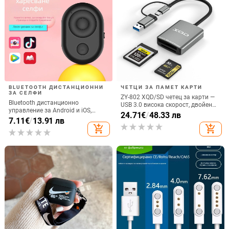
BLUETOOTH ДИСТАНЦИОННИ
ЧЕТЦИ ЗА ПАМЕТ КАРТИ
ЗА СЕЛФИ
ZY-802 XQD/SD четец за карти —
Bluetooth дистанционно
USB 3.0 висока скорост, двойен
управление за Android и iOS,
интерфейс Type-C и USB,
24.71
€
/
48.33 лв
универсално за снимки и
7.11
€
/
13.91 лв
алуминиев сплав + ABS
видеозаписи, модел 6-key tremolo,
add_shopping_cart
add_shopping_cart
Vernon, ABS материал, тегло 15 g