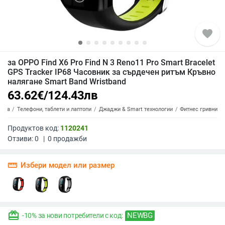
favorite
за OPPO Find X6 Pro Find N 3 Reno11 Pro Smart Bracelet
GPS Tracker IP68 Часовник за сърдечен ритъм Кръвно
налягане Smart Band Wristband
63.62
€
/
124.43
лв
ника
Телефони, таблети и лаптопи
Джаджи & Smart технологии
Фитнес гривни
Продуктов код:
1120241
Отзиви:
0
|
0
продажби
straighten
Избери модел или размер
redeem
NEWBG
-10% за нови потребители с код: