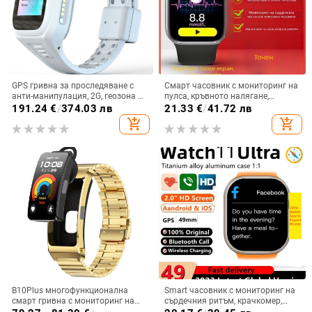
GPS гривна за проследяване с
Смарт часовник с мониторинг на
анти-манипулация, 2G, геозона и
пулса, кръвното налягане,
система за управление на
кислород в кръвта, следене на
191.24
€
/
374.03 лв
21.33
€
/
41.72 лв
позиционирането
съня и Bluetooth разговори
add_shopping_cart
add_shopping_cart
B10Plus многофункционална
Smart часовник с мониторинг на
смарт гривна с мониторинг на
сърдечния ритъм, крачкомер,
сърдечния ритъм и кислород в
Android съвместимост, безжично