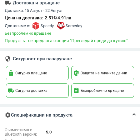
local_shipping
Доставка и връщане
Доставка:
15 Август - 22 Август
€
Цена на доставка:
2.51
/
4.91
лв
,
Доставяме с:
Speedy
Sameday
Безпроблемно връщане
Продуктът се предлага с опция "Прегледай преди да купиш".
security
Сигурност при пазаруване
lock
policy
Сигурно плащане
Защита на личните данни
local_shipping
assignment_return
Сигурна доставка
Безпроблемно връщане
settings
Спецификации на продукта
Съвместима с
5.0
Bluetooth версия: