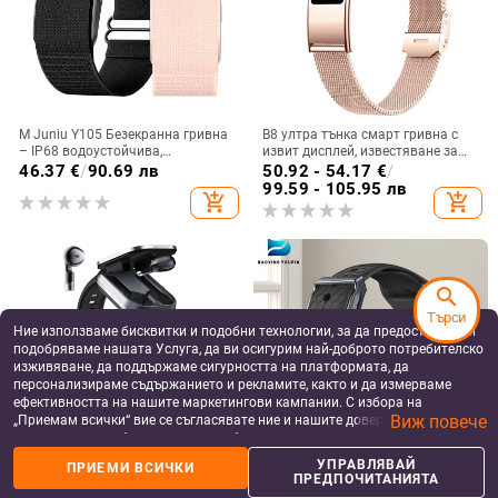
M Juniu Y105 Безекранна гривна
B8 ултра тънка смарт гривна с
– IP68 водоустойчива,
извит дисплей, известяване за
мониторинг на сърдечен ритъм,
повикване, крачкомер,
46.37
€
/
90.69 лв
50.92 - 54.17
€
/
кислород в кръвта и сън, сензор с
мониторинг на здравето и съня,
99.59 - 105.95 лв
add_shopping_cart
add_shopping_cart
шест оси
моден дизайн за мъже и жени
search
Търси
Ние използваме бисквитки и подобни технологии, за да предоставяме и
подобряваме нашата Услуга, да ви осигурим най-доброто потребителско
изживяване, да поддържаме сигурността на платформата, да
персонализираме съдържанието и рекламите, както и да измерваме
ефективността на нашите маркетингови кампании. С избора на
Виж повече
„Приемам всички“ вие се съгласявате ние и нашите доверени партньори
да съхраняваме бисквитки и подобни технологии на вашето устройство
за рекламни и аналитични цели. Можете по всяко време да управлявате
УПРАВЛЯВАЙ
ПРИЕМИ ВСИЧКИ
D8Pro смарт часовник Bluetooth
Спортна гривна G69 с
своите предпочитания, като натиснете „Управлявай предпочитанията“.
ПРЕДПОЧИТАНИЯТА
разговори 2 в 1 Bluetooth
силиконова каишка (сърдечен
За повече информация, моля, вижте нашата
Политика за защита на