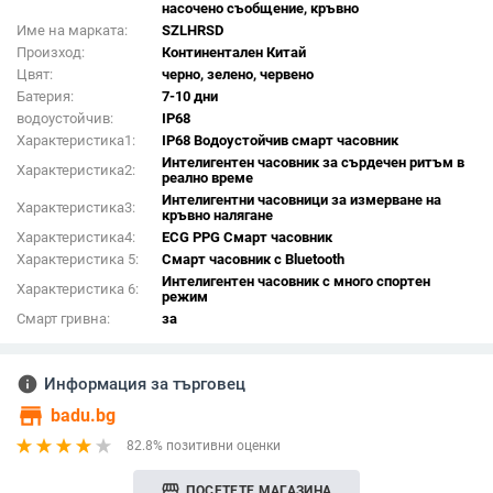
насочено съобщение, кръвно
Име на марката:
SZLHRSD
Произход:
Континентален Китай
Цвят:
черно, зелено, червено
Батерия:
7-10 дни
водоустойчив:
IP68
Характеристика1:
IP68 Водоустойчив смарт часовник
Интелигентен часовник за сърдечен ритъм в
Характеристика2:
реално време
Интелигентни часовници за измерване на
Характеристика3:
кръвно налягане
Характеристика4:
ECG PPG Смарт часовник
Характеристика 5:
Смарт часовник с Bluetooth
Интелигентен часовник с много спортен
Характеристика 6:
режим
Смарт гривна:
за
info
Информация за търговец
store
badu.bg
82.8% позитивни оценки
storefront
ПОСЕТЕТЕ МАГАЗИНА