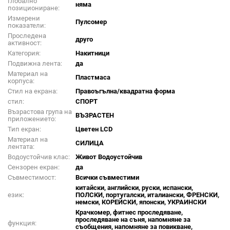
Глобално
няма
позициониране:
Измерени
Пулсомер
показатели:
Проследена
друго
активност:
Категория:
Накитници
Подвижна лента:
да
Материал на
Пластмаса
корпуса:
Стил на екрана:
Правоъгълна/квадратна форма
стил:
СПОРТ
Възрастова група на
ВЪЗРАСТЕН
приложението:
Тип екран:
Цветен LCD
Материал на
СИЛИЦА
лентата:
Водоустойчив клас:
Живот Водоустойчив
Сензорен екран:
да
Съвместимост:
Всички съвместими
китайски, английски, руски, испански,
език:
ПОЛСКИ, португалски, италиански, ФРЕНСКИ,
немски, КОРЕЙСКИ, японски, УКРАИНСКИ
Крачкомер, фитнес проследяване,
проследяване на съня, напомняне за
функция:
съобщения, напомняне за повикване,