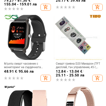
79.27 - 81.30
€
/
20.17
€
/
39.45 лв
кръвта, спортна гривна
зареждане, корпус от
155.04 - 159.01 лв
add_shopping_cart
add_shopping_cart
алуминиева сплав
M juniu смарт часовник с
Смарт гривна D20 Макарон (TFT
мониторинг на сърдечната
дисплей, тъч управление, 45 г,
честота, телесна температура,
каишка TPU, обхват до 5 м)
48.91
€
/
95.66 лв
12.84 - 13.04
€
/
кръвно налягане, следене на съня
25.11 - 25.50 лв
add_shopping_cart
add_shopping_cart
и крачкомер (мониторинг на
сърдечната честота, телесна
температура, кръвно налягане,
следене на съня, крачкомер)