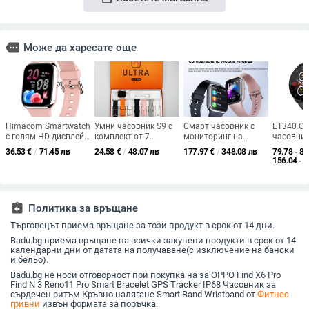
more
Може да харесате още
Himacom Smartwatch
Умни часовник S9 с
Смарт часовник с
ET340 С
с голям HD дисплей,
комплект от 7
мониторинг на
часовник
мониторинг на SpO2,
каишки – 7-в-1
сърдечния ритъм,
обаждане
36.53
€
/
71.45 лв
24.58
€
/
48.07 лв
177.97
€
/
348.08 лв
79.78 - 81
следене на съня и
дизайн, измерване
кръвното налягане,
киселина
156.04 - 
музикални известия
на сърдечната
кислород в кръвта,
липиди,
за бизнес
честота, кислород в
следене на съня и
водоуст
потребители (Android
кръвта, следене на
Bluetooth обаждания
съвместим; батерия
съня, крачкомер,
assignment_return
Политика за връщане
под 7 дни;
безжично зареждане
алуминиев корпус;
Търговецът приема връщане за този продукт в срок от 14 дни.
силиконова каишка;
спортен дизайн)
Badu.bg приема връщане на всички закупени продукти в срок от 14
календарни дни от датата на получаване(с изключение на бански
и бельо).
Badu.bg не носи отговорност при покупка на за OPPO Find X6 Pro
Find N 3 Reno11 Pro Smart Bracelet GPS Tracker IP68 Часовник за
сърдечен ритъм Кръвно налягане Smart Band Wristband от
Фитнес
гривни
извън формата за поръчка.