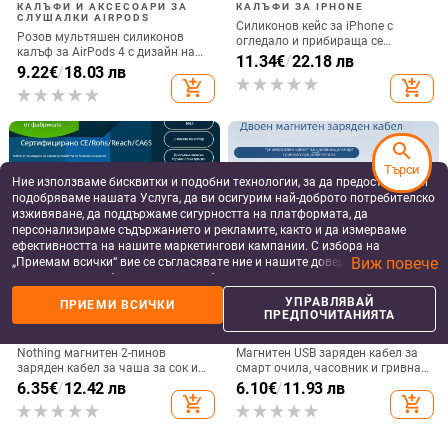
КАЛЪФИ И АКСЕСОАРИ ЗА
КАЛЪФИ ЗА IPHONE
СЛУШАЛКИ AIRPODS
Силиконов кейс за iPhone с
Розов мультяшен силиконов
огледало и прибираща се
калъф за AirPods 4 с дизайн на
подвижна стойка в дизайн на
11.34
€
/
22.18 лв
котка
9.22
€
/
18.03 лв
петолъчка, съвместим с iPhone
add_shopping_cart
add_shopping_cart
13–17 Pro/Max
search
Търси
Ние използваме бисквитки и подобни технологии, за да предоставяме и
подобряваме нашата Услуга, да ви осигурим най-доброто потребителско
изживяване, да поддържаме сигурността на платформата, да
персонализираме съдържанието и рекламите, както и да измерваме
ефективността на нашите маркетингови кампании. С избора на
Виж повече
„Приемам всички“ вие се съгласявате ние и нашите доверени партньори
да съхраняваме бисквитки и подобни технологии на вашето устройство
за рекламни и аналитични цели. Можете по всяко време да управлявате
УПРАВЛЯВАЙ
ПРИЕМИ ВСИЧКИ
своите предпочитания, като натиснете „Управлявай предпочитанията“.
ПРЕДПОЧИТАНИЯТА
ДАТА КАБЕЛИ ЗА СМАРТ
ДАТА КАБЕЛИ ЗА СМАРТ
За повече информация, моля, вижте нашата
Политика за защита на
УСТРОЙСТВА
УСТРОЙСТВА
данните
.
Nothing магнитен 2-пинов
Магнитен USB заряден кабел за
заряден кабел за чаша за сок и
смарт очила, часовник и гривна
смарт часовник – 60 см, силен
– едно към две, съвместим с 4.0-
6.35
€
/
12.42 лв
6.10
€
/
11.93 лв
магнит N52, 7,62 мм разстояние
12.3, марка Rising Sun
add_shopping_cart
add_shopping_cart
между пиновете