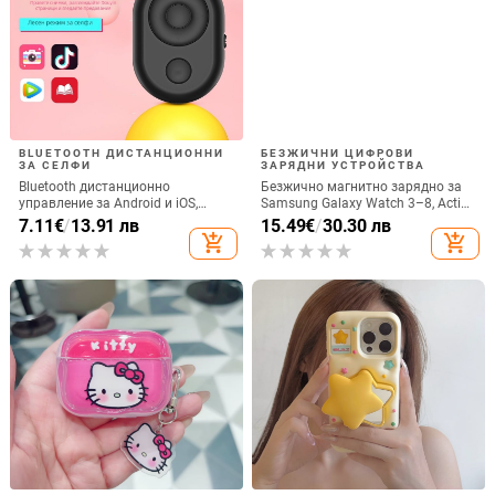
BLUETOOTH ДИСТАНЦИОННИ
БЕЗЖИЧНИ ЦИФРОВИ
ЗА СЕЛФИ
ЗАРЯДНИ УСТРОЙСТВА
Bluetooth дистанционно
Безжично магнитно зарядно за
управление за Android и iOS,
Samsung Galaxy Watch 3–8, Active
универсално за снимки и
1/2 • QC2.0 • Магнитно зареждане
7.11
€
/
13.91 лв
15.49
€
/
30.30 лв
видеозаписи, модел 6-key tremolo,
• 3W / 1A
add_shopping_cart
add_shopping_cart
Vernon, ABS материал, тегло 15 g