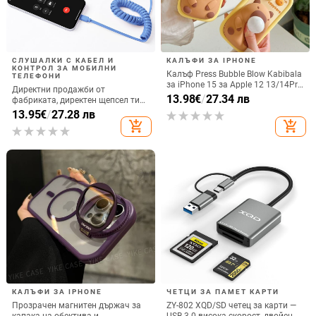
СЛУШАЛКИ С КАБЕЛ И
КАЛЪФИ ЗА IPHONE
КОНТРОЛ ЗА МОБИЛНИ
Калъф Press Bubble Blow Kabibala
ТЕЛЕФОНИ
за iPhone 15 за Apple 12 13/14Pro
Директни продажби от
Max, устойчив на изпускане 11
13.98
€
/
27.34 лв
фабриката, директен щепсел тип
C, мобилен телефон, Douyin
13.95
€
/
27.28 лв
Internet Celebrity, електрически
add_shopping_cart
add_shopping_cart
микрофон, слушалки с C порт,
кабелна слушалка
КАЛЪФИ ЗА IPHONE
ЧЕТЦИ ЗА ПАМЕТ КАРТИ
Прозрачен магнитен държач за
ZY-802 XQD/SD четец за карти —
капака на обектива и
USB 3.0 висока скорост, двойен