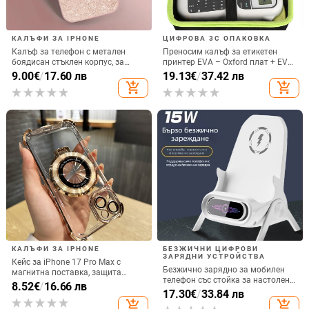
КАЛЪФИ ЗА IPHONE
ЦИФРОВА 3C ОПАКОВКА
Калъф за телефон с метален
Преносим калъф за етикетен
боядисан стъклен корпус, за
принтер EVA – Oxford плат + EVA,
iPhone 11–14 Pro Max,
горещо пресовано EVA и шиене,
9.00
€
/
17.60 лв
19.13
€
/
37.42 лв
охлаждане, модел YK263
товароподемност 10 кг
add_shopping_cart
add_shopping_cart
КАЛЪФИ ЗА IPHONE
БЕЗЖИЧНИ ЦИФРОВИ
ЗАРЯДНИ УСТРОЙСТВА
Кейс за iPhone 17 Pro Max с
Безжично зарядно за мобилен
магнитна поставка, защита
телефон със стойка за настолен
срещу изпускане на четирите
8.52
€
/
16.66 лв
монтаж за хоризонтално или
17.30
€
/
33.84 лв
ъгъла, акрилен корпус с
вертикално ползване, QC3.0, 2 A,
add_shopping_cart
add_shopping_cart
електроплатиран финиш