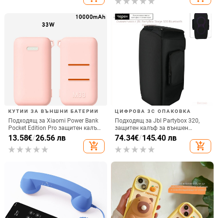
15 W, Бързо зареждане
КУТИИ ЗА ВЪНШНИ БАТЕРИИ
ЦИФРОВА 3C ОПАКОВКА
Подходящ за Xiaomi Power Bank
Подходящ за Jbl Partybox 320,
Pocket Edition Pro защитен калъф
защитен калъф за външен
33W силиконов 10000mA
високоговорител, калъф за
13.58
€
/
26.56 лв
74.34
€
/
145.40 лв
неплъзгащ се защитен калъф за
количка Stage 320 Audio,
add_shopping_cart
add_shopping_cart
Power Bank
прахозащитно покритие.