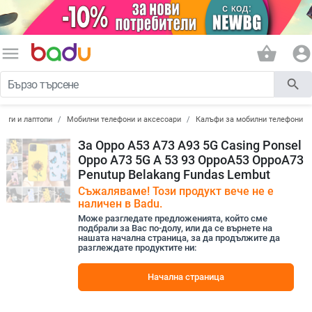
menu
shopping_basket
account_circle
search
лети и лаптопи
Мобилни телефони и аксесоари
Калъфи за мобилни телефони
За Oppo A53 A73 A93 5G Casing Ponsel
Oppo A73 5G A 53 93 OppoA53 OppoA73
Penutup Belakang Fundas Lembut
Съжаляваме! Този продукт вече не е
наличен в Badu.
Може разгледате предложенията, който сме
подбрали за Вас по-долу, или да се върнете на
нашата начална страница, за да продължите да
разглеждате продуктите ни:
Начална страница