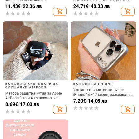
удароустойчив твърд калъф за
интерфейс Type-C и USB,
11.43
€
/
22.36 лв
24.71
€
/
48.33 лв
iPhone 17 Pro Max
алуминиев сплав + ABS
add_shopping_cart
add_shopping_cart
КАЛЪФИ И АКСЕСОАРИ ЗА
КАЛЪФИ ЗА IPHONE
СЛУШАЛКИ AIRPODS
Ултра тънък матов калъф за
Матова защитна кутия за Apple
iPhone 16–17 серия, разсейване
AirPods 3-то и 4-то поколение
на топлината, пълно покритие,
7.20
€
/
14.08 лв
8.69
€
/
17.00 лв
удароустойчив и устойчив на
add_shopping_cart
add_shopping_cart
отпечатъци