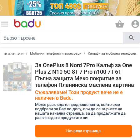
menu
shopping_basket
account_circle
search
лети и лаптопи
Мобилни телефони и аксесоари
Калъфи за мобилни телефони
За OnePlus 8 Nord 7Pro Калъф за One
Plus Z N10 5G 8T 7 Pro n100 7T 6T
Пълна защита Меко покритие за
телефон Планинска маслена картина
Съжаляваме! Този продукт вече не е
наличен в Badu.
Може разгледате предложенията, който сме
подбрали за Вас по-долу, или да се върнете на
нашата начална страница, за да продължите да
разглеждате продуктите ни:
Начална страница