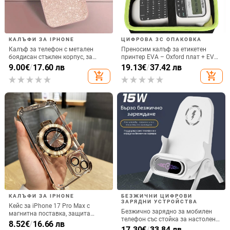
КАЛЪФИ ЗА IPHONE
ЦИФРОВА 3C ОПАКОВКА
Калъф за телефон с метален
Преносим калъф за етикетен
боядисан стъклен корпус, за
принтер EVA – Oxford плат + EVA,
iPhone 11–14 Pro Max,
горещо пресовано EVA и шиене,
9.00
€
/
17.60 лв
19.13
€
/
37.42 лв
охлаждане, модел YK263
товароподемност 10 кг
add_shopping_cart
add_shopping_cart
КАЛЪФИ ЗА IPHONE
БЕЗЖИЧНИ ЦИФРОВИ
ЗАРЯДНИ УСТРОЙСТВА
Кейс за iPhone 17 Pro Max с
Безжично зарядно за мобилен
магнитна поставка, защита
телефон със стойка за настолен
срещу изпускане на четирите
8.52
€
/
16.66 лв
монтаж за хоризонтално или
17.30
€
/
33.84 лв
ъгъла, акрилен корпус с