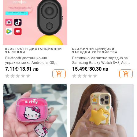
BLUETOOTH ДИСТАНЦИОННИ
БЕЗЖИЧНИ ЦИФРОВИ
ЗА СЕЛФИ
ЗАРЯДНИ УСТРОЙСТВА
Bluetooth дистанционно
Безжично магнитно зарядно за
управление за Android и iOS,
Samsung Galaxy Watch 3–8, Active
универсално за снимки и
1/2 • QC2.0 • Магнитно зареждане
7.11
€
/
13.91 лв
15.49
€
/
30.30 лв
видеозаписи, модел 6-key tremolo,
• 3W / 1A
add_shopping_cart
add_shopping_cart
Vernon, ABS материал, тегло 15 g