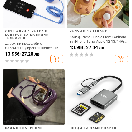
СЛУШАЛКИ С КАБЕЛ И
КАЛЪФИ ЗА IPHONE
КОНТРОЛ ЗА МОБИЛНИ
Калъф Press Bubble Blow Kabibala
ТЕЛЕФОНИ
за iPhone 15 за Apple 12 13/14Pro
Директни продажби от
Max, устойчив на изпускане 11
13.98
€
/
27.34 лв
фабриката, директен щепсел тип
C, мобилен телефон, Douyin
13.95
€
/
27.28 лв
Internet Celebrity, електрически
add_shopping_cart
add_shopping_cart
микрофон, слушалки с C порт,
кабелна слушалка
КАЛЪФИ ЗА IPHONE
ЧЕТЦИ ЗА ПАМЕТ КАРТИ