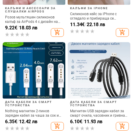
КАЛЪФИ И АКСЕСОАРИ ЗА
КАЛЪФИ ЗА IPHONE
СЛУШАЛКИ AIRPODS
Силиконов кейс за iPhone с
Розов мультяшен силиконов
огледало и прибираща се
калъф за AirPods 4 с дизайн на
подвижна стойка в дизайн на
11.34
€
/
22.18 лв
котка
9.22
€
/
18.03 лв
петолъчка, съвместим с iPhone
add_shopping_cart
add_shopping_cart
13–17 Pro/Max
ДАТА КАБЕЛИ ЗА СМАРТ
ДАТА КАБЕЛИ ЗА СМАРТ
УСТРОЙСТВА
УСТРОЙСТВА
Nothing магнитен 2-пинов
Магнитен USB заряден кабел за
заряден кабел за чаша за сок и
смарт очила, часовник и гривна
смарт часовник – 60 см, силен
– едно към две, съвместим с 4.0-
6.35
€
/
12.42 лв
6.10
€
/
11.93 лв
магнит N52, 7,62 мм разстояние
12.3, марка Rising Sun
add_shopping_cart
add_shopping_cart
между пиновете