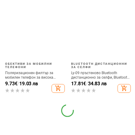
ОБЕКТИВИ ЗА МОБИЛНИ
BLUETOOTH ДИСТАНЦИОННИ
ТЕЛЕФОНИ
ЗА СЕЛФИ
Поляризационен филтър за
Ly-09 пръстеново Bluetooth
мобилен телефон за висока
дистанционно за селфи, Bluetooth
резолюция — ND филтър, модел
5.3, ABS материал, тегло 10
9.73
€
/
19.03 лв
17.81
€
/
34.83 лв
GZM
add_shopping_cart
add_shopping_cart