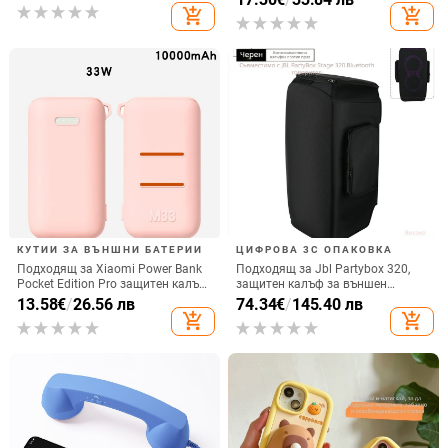
вертикално ползване, QC3.0, 2 A,
add_shopping_cart
add_shopping_cart
електроплатиран финиш
15 W, Бързо зареждане
КУТИИ ЗА ВЪНШНИ БАТЕРИИ
ЦИФРОВА 3C ОПАКОВКА
Подходящ за Xiaomi Power Bank
Подходящ за Jbl Partybox 320,
Pocket Edition Pro защитен калъф
защитен калъф за външен
33W силиконов 10000mA
високоговорител, калъф за
13.58
€
/
26.56 лв
74.34
€
/
145.40 лв
неплъзгащ се защитен калъф за
количка Stage 320 Audio,
add_shopping_cart
add_shopping_cart
Power Bank
прахозащитно покритие.