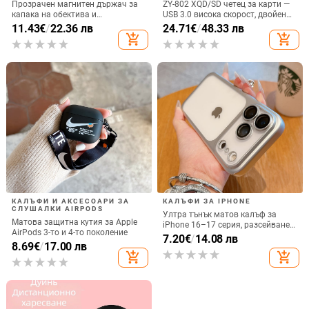
Прозрачен магнитен държач за
ZY-802 XQD/SD четец за карти —
капака на обектива и
USB 3.0 висока скорост, двойен
удароустойчив твърд калъф за
интерфейс Type-C и USB,
11.43
€
/
22.36 лв
24.71
€
/
48.33 лв
iPhone 17 Pro Max
алуминиев сплав + ABS
add_shopping_cart
add_shopping_cart
КАЛЪФИ И АКСЕСОАРИ ЗА
КАЛЪФИ ЗА IPHONE
СЛУШАЛКИ AIRPODS
Ултра тънък матов калъф за
Матова защитна кутия за Apple
iPhone 16–17 серия, разсейване
AirPods 3-то и 4-то поколение
на топлината, пълно покритие,
7.20
€
/
14.08 лв
8.69
€
/
17.00 лв
удароустойчив и устойчив на
add_shopping_cart
add_shopping_cart
отпечатъци