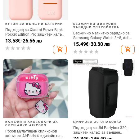
КУТИИ ЗА ВЪНШНИ БАТЕРИИ
БЕЗЖИЧНИ ЦИФРОВИ
ЗАРЯДНИ УСТРОЙСТВА
Подходящ за Xiaomi Power Bank
Безжично магнитно зарядно за
Pocket Edition Pro защитен калъф
Samsung Galaxy Watch 3–8, Active
33W силиконов 10000mA
13.58
€
/
26.56 лв
1/2 • QC2.0 • Магнитно зареждане
15.49
€
/
30.30 лв
неплъзгащ се защитен калъф за
• 3W / 1A
add_shopping_cart
add_shopping_cart
Power Bank
КАЛЪФИ И АКСЕСОАРИ ЗА
ЦИФРОВА 3C ОПАКОВКА
СЛУШАЛКИ AIRPODS
Подходящ за Jbl Partybox 320,
Розов мультяшен силиконов
защитен калъф за външен
калъф за AirPods 4 с дизайн на
високоговорител, калъф за
74.34
€
/
145.40 лв