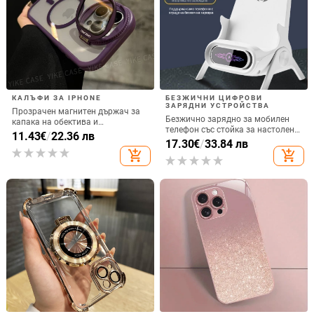
КАЛЪФИ ЗА IPHONE
БЕЗЖИЧНИ ЦИФРОВИ
ЗАРЯДНИ УСТРОЙСТВА
Прозрачен магнитен държач за
Безжично зарядно за мобилен
капака на обектива и
телефон със стойка за настолен
удароустойчив твърд калъф за
11.43
€
/
22.36 лв
монтаж за хоризонтално или
17.30
€
/
33.84 лв
iPhone 17 Pro Max
вертикално ползване, QC3.0, 2 A,
add_shopping_cart
add_shopping_cart
15 W, Бързо зареждане