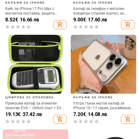
КАЛЪФИ ЗА IPHONE
КАЛЪФИ ЗА IPHONE
Кейс за iPhone 17 Pro Max с
Калъф за телефон с метален
магнитна поставка, защита
боядисан стъклен корпус, за
срещу изпускане на четирите
iPhone 11–14 Pro Max,
8.52
€
/
16.66 лв
9.00
€
/
17.60 лв
ъгъла, акрилен корпус с
охлаждане, модел YK263
add_shopping_cart
add_shopping_cart
електроплатиран финиш
ЦИФРОВА 3C ОПАКОВКА
КАЛЪФИ ЗА IPHONE
Преносим калъф за етикетен
Ултра тънък матов калъф за
принтер EVA – Oxford плат + EVA,
iPhone 16–17 серия, разсейване
горещо пресовано EVA и шиене,
на топлината, пълно покритие,
19.13
€
/
37.42 лв
7.20
€
/
14.08 лв
товароподемност 10 кг
удароустойчив и устойчив на
add_shopping_cart
add_shopping_cart
отпечатъци