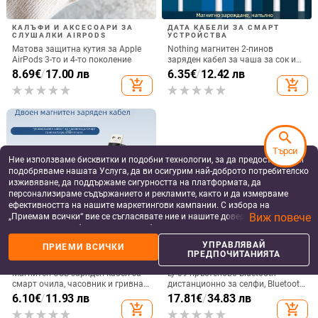
КАЛЪФИ И АКСЕСОАРИ ЗА
ДАТА КАБЕЛИ ЗА СМАРТ
СЛУШАЛКИ AIRPODS
УСТРОЙСТВА
Матова защитна кутия за Apple
Nothing магнитен 2-пинов
AirPods 3-то и 4-то поколение
заряден кабел за чаша за сок и
смарт часовник – 60 см, силен
8.69
€
/
17.00 лв
6.35
€
/
12.42 лв
магнит N52, 7,62 мм разстояние
add_shopping_cart
add_shopping_cart
между пиновете
search
Търси
Ние използваме бисквитки и подобни технологии, за да предоставяме и
подобряваме нашата Услуга, да ви осигурим най-доброто потребителско
изживяване, да поддържаме сигурността на платформата, да
персонализираме съдържанието и рекламите, както и да измерваме
ефективността на нашите маркетингови кампании. С избора на
Виж повече
„Приемам всички“ вие се съгласявате ние и нашите доверени партньори
да съхраняваме бисквитки и подобни технологии на вашето устройство
за рекламни и аналитични цели. Можете по всяко време да управлявате
УПРАВЛЯВАЙ
ПРИЕМИ ВСИЧКИ
своите предпочитания, като натиснете „Управлявай предпочитанията“.
ДАТА КАБЕЛИ ЗА СМАРТ
BLUETOOTH ДИСТАНЦИОННИ
ПРЕДПОЧИТАНИЯТА
УСТРОЙСТВА
ЗА СЕЛФИ
За повече информация, моля, вижте нашата
Политика за защита на
Магнитен USB заряден кабел за
Ly-09 пръстеново Bluetooth
данните
.
смарт очила, часовник и гривна
дистанционно за селфи, Bluetooth
– едно към две, съвместим с 4.0-
5.3, ABS материал, тегло 10
6.10
€
/
11.93 лв
17.81
€
/
34.83 лв
12.3, марка Rising Sun
add_shopping_cart
add_shopping_cart