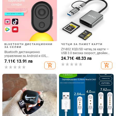
BLUETOOTH ДИСТАНЦИОННИ
ЧЕТЦИ ЗА ПАМЕТ КАРТИ
ЗА СЕЛФИ
ZY-802 XQD/SD четец за карти —
Bluetooth дистанционно
USB 3.0 висока скорост, двойен
управление за Android и iOS,
интерфейс Type-C и USB,
24.71
€
/
48.33 лв
универсално за снимки и
7.11
€
/
13.91 лв
алуминиев сплав + ABS
видеозаписи, модел 6-key tremolo,
add_shopping_cart
add_shopping_cart
Vernon, ABS материал, тегло 15 g