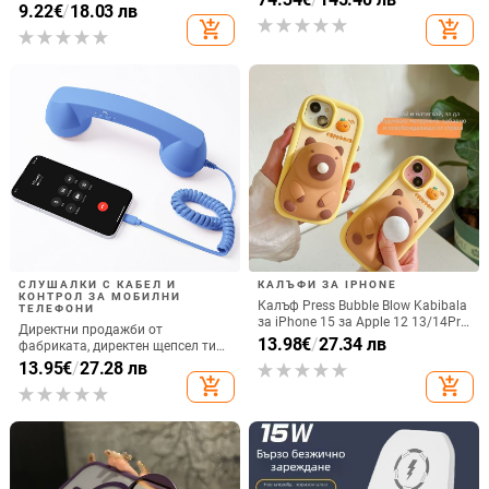
котка
9.22
€
/
18.03 лв
количка Stage 320 Audio,
add_shopping_cart
add_shopping_cart
прахозащитно покритие.
СЛУШАЛКИ С КАБЕЛ И
КАЛЪФИ ЗА IPHONE
КОНТРОЛ ЗА МОБИЛНИ
Калъф Press Bubble Blow Kabibala
ТЕЛЕФОНИ
за iPhone 15 за Apple 12 13/14Pro
Директни продажби от
Max, устойчив на изпускане 11
13.98
€
/
27.34 лв
фабриката, директен щепсел тип
C, мобилен телефон, Douyin
13.95
€
/
27.28 лв
Internet Celebrity, електрически
add_shopping_cart
add_shopping_cart
микрофон, слушалки с C порт,
кабелна слушалка