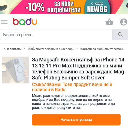
menu
shopping_basket
account_circle
search
лети и лаптопи
Мобилни телефони и аксесоари
Калъфи за мобилни телефони
За Magsafe Кожен калъф за iPhone 14
13 12 11 Pro Max Поддръжка на мини
телефон Безжично за зареждане Mag
Safe Plating Bumper Soft Cover
Съжаляваме! Този продукт вече не е
наличен в Badu.
Може разгледате предложенията, който сме
подбрали за Вас по-долу, или да се върнете на
нашата начална страница, за да продължите да
разглеждате продуктите ни:
Начална страница