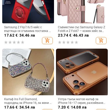
Samsung Z Flip7/6/5 кейс с
Съвместим със Samsung Galaxy Z
въртяща се сгъваема поставка и
Fold6 и Z Fold7 — кожен кейс за
магнитна скоба, 360° въртене,
телефон с слот за стилус,
17.62
€
/
34.46 лв
23.74
€
/
46.43 лв
защита при изпускане,
сгъваем дизайн, елегантен стил, с
add_shopping_cart
add_shopping_cart
поликарбонатен корпус
каишка за китката, за дами
Калъф Ins Full Diamond,
Ултра тънък матов калъф за
подходящ за iPhone 16, за жени с
iPhone 16–17 серия, разсейване
14-инчова личност, огледална
на топлината, пълно покритие,
17.66
€
/
34.54 лв
7.20
€
/
14.08 лв