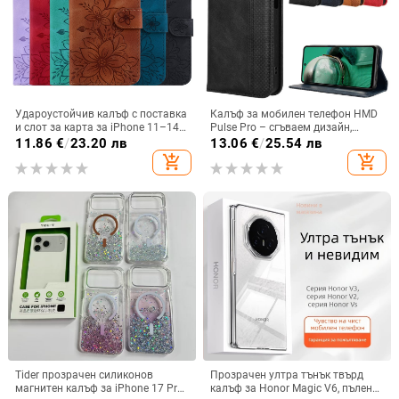
Удароустойчив калъф с поставка
Калъф за мобилен телефон HMD
и слот за карта за iPhone 11–14
Pulse Pro – сгъваем дизайн,
Pro Max, изкуствена кожа,
магнитно задържане, джоб за
11.86
€
/
23.20 лв
13.06
€
/
25.54 лв
релефна украса
карти, TPU кожа, удароустойчив
add_shopping_cart
add_shopping_cart
Tider прозрачен силиконов
Прозрачен ултра тънък твърд
магнитен калъф за iPhone 17 Pro
калъф за Honor Magic V6, пълен