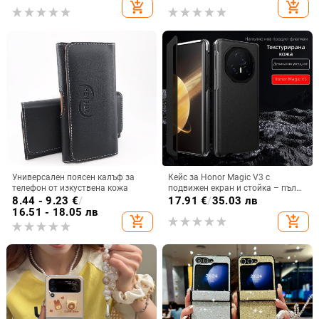
рамка с 13 големи отвора и
удароустойчив и устойчив на
add_shopping_cart
add_shopping_cart
електролитно покритие, с
отпечатъци
диаманти Ins Full Diamond.
Универсален поясен калъф за
Кейс за Honor Magic V3 с
телефон от изкуствена кожа
подвижен екран и стойка – пълна
защита, удароустойчив, против
8.44 - 9.23
€
/
17.91
€
/
35.03 лв
износване, материал PC +
16.51 - 18.05 лв
add_shopping_cart
add_shopping_cart
имитационна кожа, прецизна
обработка