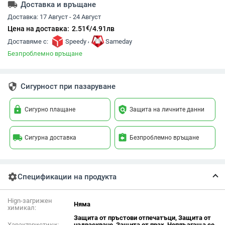
local_shipping
Доставка и връщане
Доставка:
17 Август - 24 Август
€
Цена на доставка:
2.51
/
4.91
лв
,
Доставяме с:
Speedy
Sameday
Безпроблемно връщане
security
Сигурност при пазаруване
lock
policy
Сигурно плащане
Защита на личните данни
local_shipping
assignment_return
Сигурна доставка
Безпроблемно връщане
settings
Спецификации на продукта
Hign-загрижен
Няма
химикал:
Защита от пръстови отпечатъци, Защита от
Характеристики:
надраскване, Защита от прах, Неплъзгаща се,