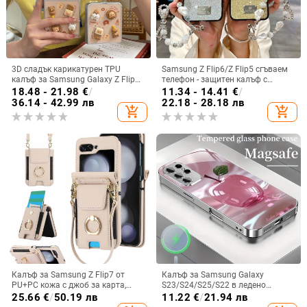
3D сладък карикатурен TPU
Samsung Z Flip6/Z Flip5 сгъваем
калъф за Samsung Galaxy Z Flip
телефон - защитен калъф с
6/3/4, защита срещу изпускане,
блестяща гривна
18.48 - 21.98
€
/
11.34 - 14.41
€
/
корейски стил
36.14 - 42.99 лв
22.18 - 28.18 лв
add_shopping_cart
add_shopping_cart
Калъф за Samsung Z Flip7 от
Калъф за Samsung Galaxy
PU+PC кожа с джоб за карта,
S23/S24/S25/S22 в ледено
пръстен за държане, еластичен
кристално розово със стъклена
25.66
€
/
50.19 лв
11.22
€
/
21.94 лв
държач за карти и кръстосана
повърхност и метално боядисано