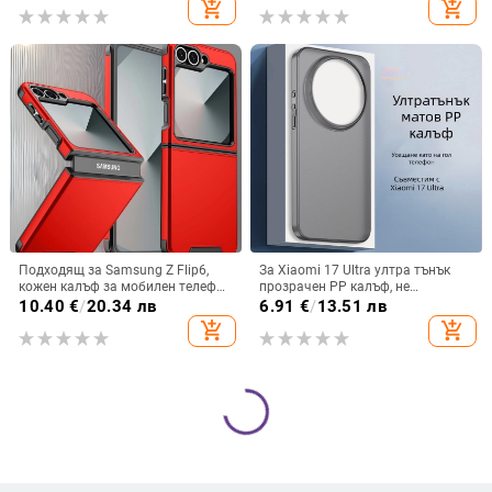
add_shopping_cart
add_shopping_cart
презрамка
покритие
Подходящ за Samsung Z Flip6,
За Xiaomi 17 Ultra ултра тънък
кожен калъф за мобилен телефон
прозрачен PP калъф, не
Flip5, твърд двустранен калъф
пожълтява, матиран финиш и
10.40
€
/
20.34 лв
6.91
€
/
13.51 лв
против падане за Flip7, защитен
гофриран модел
add_shopping_cart
add_shopping_cart
калъф Armor