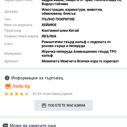
Водоустойчива
Илюстрации, карикатури, животни,
Дизайн:
обикновени, блясък
Тип:
ПЪЛНО ПОКРИТИЕ
Име на марката:
ХЕЙИЮЕ
Произход:
Континентален Китай
Съвместима марка:
ЯБЪЛКА
Романтичен твърд калъф с подплата от
стил:
розово сърце и пеперуда
Играчка пеперуда Анимационен твърд TPU
Материал:
калъф
Артикул:
Момичета Момчета Всички хора го харесват
info
Информация за търговец
store
badu.bg
82.8% позитивни оценки
storefront
ПОСЕТЕТЕ МАГАЗИНА
more
Може да харесате още