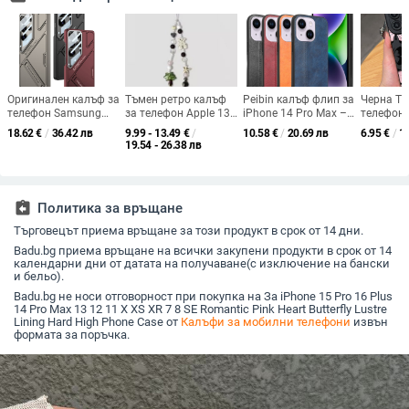
Оригинален калъф за
Тъмен ретро калъф
Peibin калъф флип за
Черна TP
телефон Samsung
за телефон Apple 13
iPhone 14 Pro Max –
телефон 
S25Ultra Stand Vision
с ромбове и
кравешки принт,
за Apple 
18.62
€
/
36.42 лв
9.99 - 13.49
€
/
10.58
€
/
20.69 лв
6.95
€
/
1
от Amazon, твърд
пеперуда, за iPhone
изкуствена кожа,
Pro, 16 и
19.54 - 26.38 лв
калъф, устойчив на
14/13ProMax,
край с маслена
сладък с
изпускане, S25ultra
IP12/11, мек
обработка, бизнес
минимал
стил
дизайн,
персона
assignment_return
Политика за връщане
версия 1
Търговецът приема връщане за този продукт в срок от 14 дни.
Badu.bg приема връщане на всички закупени продукти в срок от 14
календарни дни от датата на получаване(с изключение на бански
и бельо).
Badu.bg не носи отговорност при покупка на За iPhone 15 Pro 16 Plus
14 Pro Max 13 12 11 X XS XR 7 8 SE Romantic Pink Heart Butterfly Lustre
Lining Hard High Phone Case от
Калъфи за мобилни телефони
извън
формата за поръчка.