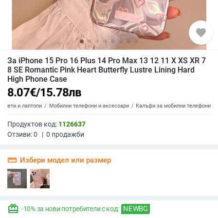
favorite
За iPhone 15 Pro 16 Plus 14 Pro Max 13 12 11 X XS XR 7
8 SE Romantic Pink Heart Butterfly Lustre Lining Hard
High Phone Case
8.07
€
/
15.78
лв
аблети и лаптопи
Мобилни телефони и аксесоари
Калъфи за мобилни телефони
Продуктов код:
1126637
Отзиви:
0
|
0
продажби
straighten
Избери модел или размер
redeem
NEWBG
-10% за нови потребители с код: