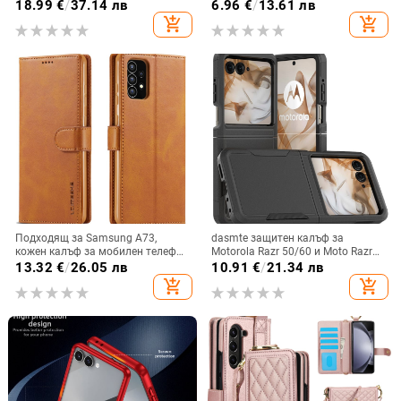
Max, защита срещу падане,
обхват, защита от падане, за
18.99
€
/
37.14 лв
6.96
€
/
13.61 лв
стилен дизайн
сгъваем дисплей, с огледална
add_shopping_cart
add_shopping_cart
повърхност
Подходящ за Samsung A73,
dasmte защитен калъф за
кожен калъф за мобилен телефон
Motorola Razr 50/60 и Moto Razr
A36/A16, калъф за мобилен
2024 с сгъваем дисплей
13.32
€
/
26.05 лв
10.91
€
/
21.34 лв
телефон A26/A56, флип калъф,
add_shopping_cart
add_shopping_cart
защитен калъф, невидима скоба.