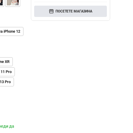
storefront
ПОСЕТЕТЕ МАГАЗИНА
За iPhone 12
one XR
 11 Pro
 13 Pro
реди да