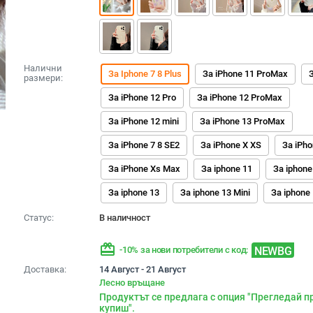
Налични
За Iphone 7 8 Plus
За iPhone 11 ProMax
размери:
За iPhone 12 Pro
За iPhone 12 ProMax
За iPhone 12 mini
За iPhone 13 ProMax
За iPhone 7 8 SE2
За iPhone X XS
За iPh
За iPhone Xs Max
За iphone 11
За iphone
За iphone 13
За iphone 13 Mini
За iphone
Статус:
В наличност
redeem
NEWBG
-10% за нови потребители с код:
Доставка:
14 Август - 21 Август
Лесно връщане
Продуктът се предлага с опция "Прегледай п
купиш".