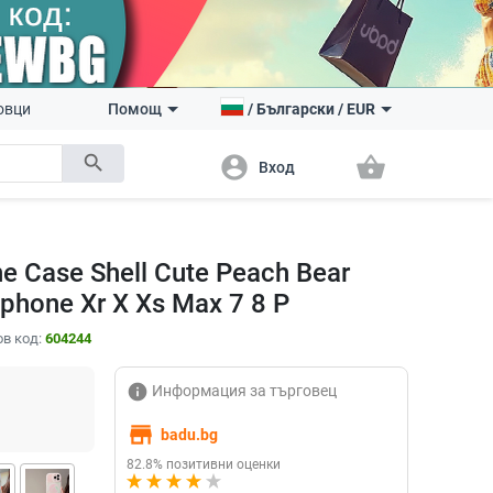
овци
Помощ
/
Български
/
EUR
search
account_circle
shopping_basket
Вход
e Case Shell Cute Peach Bear
iphone Xr X Xs Max 7 8 P
в код:
604244
info
Информация за търговец
store
badu.bg
82.8% позитивни оценки