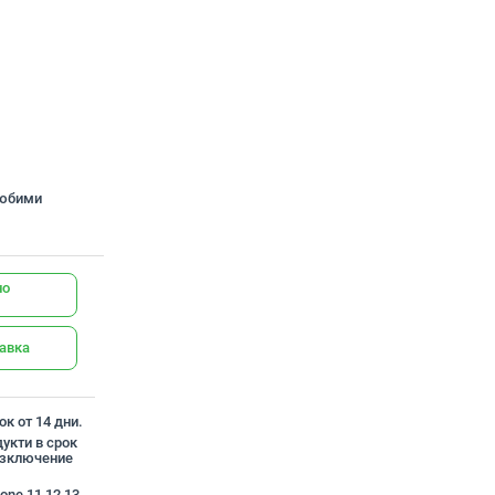
любими
но
тавка
к от 14 дни.
укти в срок
 изключение
one 11 12 13