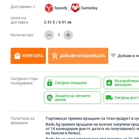
Доставяме с:
Speedy
Sameday
,
Цена на
доставка:
2.51
€
/
4.91
лв
remove
add
Количество:
1
local_mall
add_shopping_cart
favorite
Добави в 
КУПИ СЕГА
ДОБАВИ В КОШНИЦАТА
Сигурност при
Безпроблем
lock
assignment_return
Сигурно плащане
пазаруване:
връщане
Защита на личните
policy
local_shipping
Сигурна дос
данни
Политика за
Търговецът приема връщане за този продукт в сро
връщане:
Badu.bg приема връщане на всички закупени прод
от 14 календарни дни от датата на получаване(с
на бански и бельо).
Badu.bg не носи отговорност при покупка на За iph