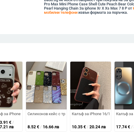
Pro Max Mini Phone Case Shell Cute Peach Bear Colo
Pearl Hanging Chain За iphone Xr X Xs Max 7 8 P от
мобилни телефони
извън формата за поръчка.
ил на камера, удароустойчив X200S/X200 Pro
за iPhone – двоен термопреносен дизайн, празен за DIY, екологично чи
ф за iPhone 17 Pro Max, епоксидно покритие, дизайн есенно-зимна лини
Силиконов кейс с триизмерен плисиран модел за iPhone 1
Калъф за iPhone 16/17 с есенно-
Калъф за
13.91
€
/
27.21 лв
8.52
€
/
16.66 лв
10.35
€
/
20.24 лв
17.74
€
/