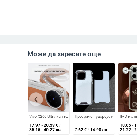
Може да харесате още
chevron_left
Vivo X200 Ultra калъф за телефон с кожена текстура и ст
Прозрачен удароустойчив калъф 
IMD калъ
17.97 - 20.59
€
/
10.85 - 
35.15 - 40.27 лв
7.62
€
/
14.90 лв
21.22 - 