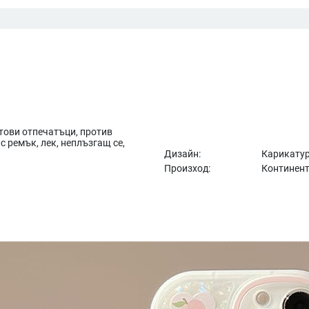
стови отпечатъци, против
с ремък, лек, неплъзгащ се,
Дизайн:
Карикатур
Произход:
Континент