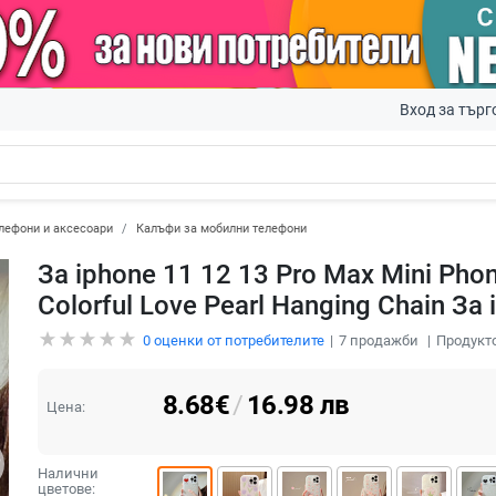
Вход за търг
лефони и аксесоари
Калъфи за мобилни телефони
За iphone 11 12 13 Pro Max Mini Phon
Colorful Love Pearl Hanging Chain За 
0
оценки от потребителите
7
продажби
Продукто
8.68
€
/
16.98
лв
Цена:
Налични
цветове: