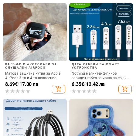
КАЛЪФИ И АКСЕСОАРИ ЗА
ДАТА КАБЕЛИ ЗА СМАРТ
СЛУШАЛКИ AIRPODS
УСТРОЙСТВА
Матова защитна кутия за Apple
Nothing магнитен 2-пинов
AirPods 3-то и 4-то поколение
заряден кабел за чаша за сок и
смарт часовник – 60 см, силен
8.69
€
/
17.00 лв
6.35
€
/
12.42 лв
магнит N52, 7,62 мм разстояние
add_shopping_cart
add_shopping_cart
между пиновете