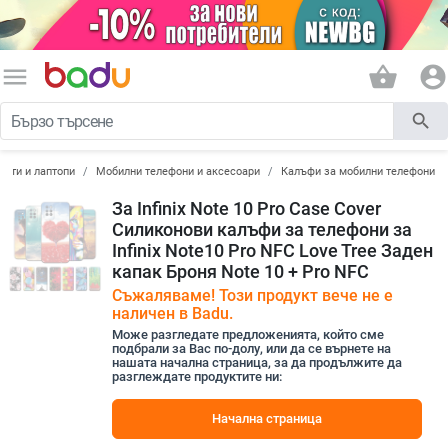
menu
shopping_basket
account_circle
search
лети и лаптопи
Мобилни телефони и аксесоари
Калъфи за мобилни телефони
За Infinix Note 10 Pro Case Cover
Силиконови калъфи за телефони за
Infinix Note10 Pro NFC Love Tree Заден
капак Броня Note 10 + Pro NFC
Съжаляваме! Този продукт вече не е
наличен в Badu.
Може разгледате предложенията, който сме
подбрали за Вас по-долу, или да се върнете на
нашата начална страница, за да продължите да
разглеждате продуктите ни:
Начална страница