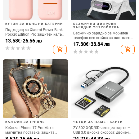
КУТИИ ЗА ВЪНШНИ БАТЕРИИ
БЕЗЖИЧНИ ЦИФРОВИ
ЗАРЯДНИ УСТРОЙСТВА
Подходящ за Xiaomi Power Bank
Безжично зарядно за мобилен
Pocket Edition Pro защитен калъф
телефон със стойка за настолен
33W силиконов 10000mA
13.58
€
/
26.56 лв
монтаж за хоризонтално или
17.30
€
/
33.84 лв
неплъзгащ се защитен калъф за
вертикално ползване, QC3.0, 2 A,
add_shopping_cart
add_shopping_cart
Power Bank
15 W, Бързо зареждане
КАЛЪФИ ЗА IPHONE
ЧЕТЦИ ЗА ПАМЕТ КАРТИ
Кейс за iPhone 17 Pro Max с
ZY-802 XQD/SD четец за карти —
магнитна поставка, защита
USB 3.0 висока скорост, двойен
срещу изпускане на четирите
интерфейс Type-C и USB,
8.52
€
/
16.66 лв
24.71
€
/
48.33 лв