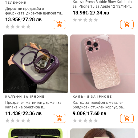
Калъф Press Bubble Blow Kabibala
ТЕЛЕФОНИ
за iPhone 15 за Apple 12 13/14Pro
Директни продажби от
Max, устойчив на изпускане 11
13.98
€
/
27.34 лв
фабриката, директен щепсел тип
C, мобилен телефон, Douyin
13.95
€
/
27.28 лв
Internet Celebrity, електрически
add_shopping_cart
add_shopping_cart
микрофон, слушалки с C порт,
кабелна слушалка
КАЛЪФИ ЗА IPHONE
КАЛЪФИ ЗА IPHONE
Прозрачен магнитен държач за
Калъф за телефон с метален
капака на обектива и
боядисан стъклен корпус, за
удароустойчив твърд калъф за
iPhone 11–14 Pro Max,
11.43
€
/
22.36 лв
9.00
€
/
17.60 лв
iPhone 17 Pro Max
охлаждане, модел YK263
add_shopping_cart
add_shopping_cart