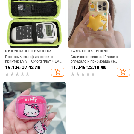
ЦИФРОВА 3C ОПАКОВКА
КАЛЪФИ ЗА IPHONE
Преносим калъф за етикетен
Силиконов кейс за iPhone с
принтер EVA – Oxford плат + EVA,
огледало и прибираща се
горещо пресовано EVA и шиене,
подвижна стойка в дизайн на
19.13
€
/
37.42 лв
11.34
€
/
22.18 лв
товароподемност 10 кг
петолъчка, съвместим с iPhone
add_shopping_cart
add_shopping_cart
13–17 Pro/Max