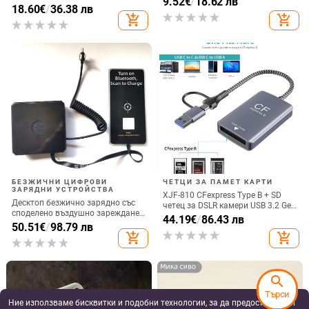
9.52
€
/
18.62 лв
GT6/GT5/Watch5/Watch4/GT4 –
18.60
€
/
36.38 лв
шиене, носещ капацитет 5,
метален корпус, магнитно
add_shopping_cart
add_shopping_cart
предназначена за слушалки,
зареждане, QC 3.0 бързо
кабели, зарядни и преносим хард
зареждане, 5W изход
диск
БЕЗЖИЧНИ ЦИФРОВИ
ЧЕТЦИ ЗА ПАМЕТ КАРТИ
ЗАРЯДНИ УСТРОЙСТВА
XJF-810 CFexpress Type B + SD
Десктоп безжично зарядно със
четец за DSLR камери USB 3.2 Gen
споделено въздушно зареждане,
2
44.19
€
/
86.43 лв
22.5W QC3.0, 2A изход
50.51
€
/
98.79 лв
add_shopping_cart
add_shopping_cart
search
Търси
Ние използваме бисквитки и подобни технологии, за да предоставяме и