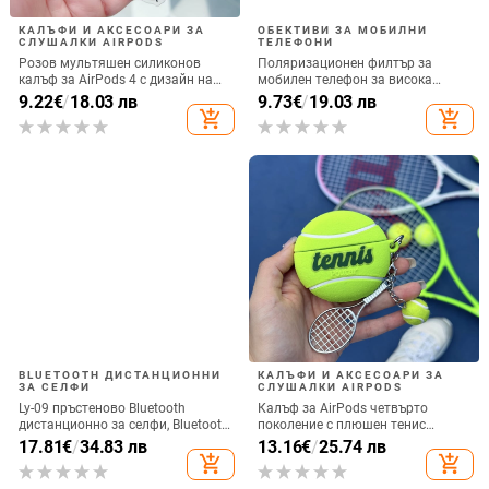
КАЛЪФИ И АКСЕСОАРИ ЗА
ОБЕКТИВИ ЗА МОБИЛНИ
СЛУШАЛКИ AIRPODS
ТЕЛЕФОНИ
Розов мультяшен силиконов
Поляризационен филтър за
калъф за AirPods 4 с дизайн на
мобилен телефон за висока
котка
резолюция — ND филтър, модел
9.22
€
/
18.03 лв
9.73
€
/
19.03 лв
GZM
add_shopping_cart
add_shopping_cart
BLUETOOTH ДИСТАНЦИОННИ
КАЛЪФИ И АКСЕСОАРИ ЗА
ЗА СЕЛФИ
СЛУШАЛКИ AIRPODS
Ly-09 пръстеново Bluetooth
Калъф за AirPods четвърто
дистанционно за селфи, Bluetooth
поколение с плюшен тенис
5.3, ABS материал, тегло 10
мотив, силиконов 3D дизайн,
17.81
€
/
34.83 лв
13.16
€
/
25.74 лв
съвместим с AirPods 3 и Pro 2
add_shopping_cart
add_shopping_cart