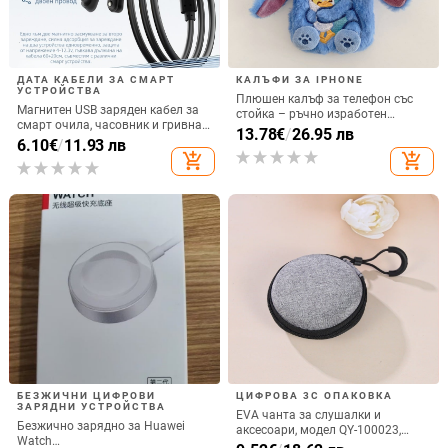
ДАТА КАБЕЛИ ЗА СМАРТ
КАЛЪФИ ЗА IPHONE
УСТРОЙСТВА
Плюшен калъф за телефон със
Магнитен USB заряден кабел за
стойка – ръчно изработен
смарт очила, часовник и гривна
карикатурен стил с бродиран
13.78
€
/
26.95 лв
– едно към две, съвместим с 4.0-
6.10
€
/
11.93 лв
Stitch, защита срещу изпускане,
12.3, марка Rising Sun
add_shopping_cart
add_shopping_cart
за iPhone 11–17
БЕЗЖИЧНИ ЦИФРОВИ
ЦИФРОВА 3C ОПАКОВКА
ЗАРЯДНИ УСТРОЙСТВА
EVA чанта за слушалки и
Безжично зарядно за Huawei
аксесоари, модел QY-100023,
Watch
изработка: горещо пресоване и