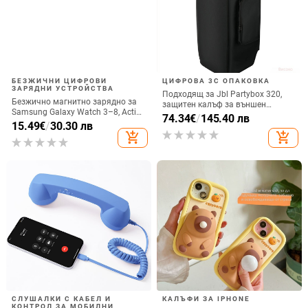
БЕЗЖИЧНИ ЦИФРОВИ
ЦИФРОВА 3C ОПАКОВКА
ЗАРЯДНИ УСТРОЙСТВА
Подходящ за Jbl Partybox 320,
Безжично магнитно зарядно за
защитен калъф за външен
Samsung Galaxy Watch 3–8, Active
високоговорител, калъф за
74.34
€
/
145.40 лв
1/2 • QC2.0 • Магнитно зареждане
15.49
€
/
30.30 лв
количка Stage 320 Audio,
• 3W / 1A
add_shopping_cart
add_shopping_cart
прахозащитно покритие.
СЛУШАЛКИ С КАБЕЛ И
КАЛЪФИ ЗА IPHONE
КОНТРОЛ ЗА МОБИЛНИ