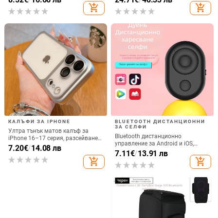
ъгъла, акрилен корпус с
алуминиев сплав + ABS
add_shopping_cart
add_shopping_cart
електроплатиран финиш
КАЛЪФИ ЗА IPHONE
BLUETOOTH ДИСТАНЦИОННИ
ЗА СЕЛФИ
Ултра тънък матов калъф за
Bluetooth дистанционно
iPhone 16–17 серия, разсейване
управление за Android и iOS,
на топлината, пълно покритие,
7.20
€
/
14.08 лв
универсално за снимки и
7.11
€
/
13.91 лв
удароустойчив и устойчив на
видеозаписи, модел 6-key tremolo,
add_shopping_cart
add_shopping_cart
отпечатъци
Vernon, ABS материал, тегло 15 g