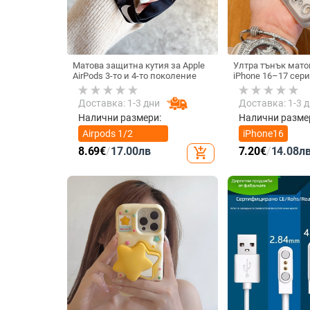
Матова защитна кутия за Apple
Ултра тънък мато
AirPods 3-то и 4-то поколение
iPhone 16–17 сери
на топлината, пъ
удароустойчив и 
Доставка: 1-3 дни
Доставка: 1-3 
отпечатъци
Налични размери:
Налични разме
Airpods 1/2
iPhone16
поколение
8.69
€
/
17.00
лв
7.20
€
/
14.08
л
add_shopping_cart