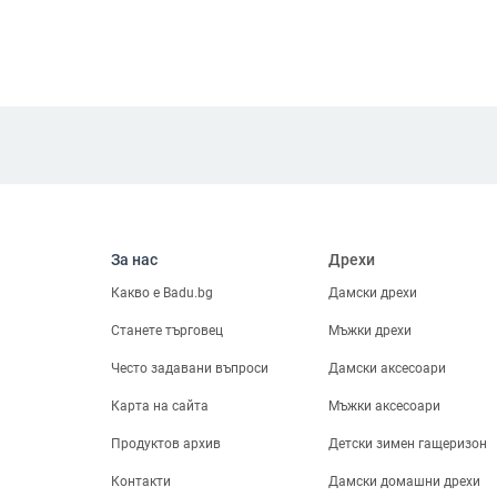
За нас
Дрехи
Какво е Badu.bg
Дамски дрехи
Станете търговец
Мъжки дрехи
Често задавани въпроси
Дамски аксесоари
Карта на сайта
Мъжки аксесоари
Продуктов архив
Детски зимен гащеризон
Контакти
Дамски домашни дрехи