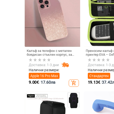
Калъф за телефон с метален
Преносим калъф з
боядисан стъклен корпус, за
принтер EVA – Oxf
iPhone 11–14 Pro Max,
горещо пресовано
охлаждане, модел YK263
товароподемност 
Доставка: 1-3 дни
Доставка: 1-3 
Налични размери:
Налични разме
Apple 16 Pro Max
Стандартен
9.00
€
/
17.60
лв
19.13
€
/
37.42
add_shopping_cart