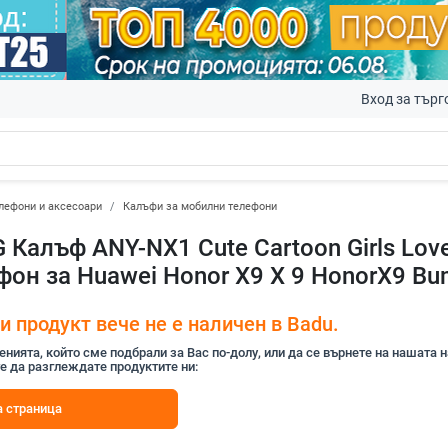
Вход за търг
лефони и аксесоари
Калъфи за мобилни телефони
G Калъф ANY-NX1 Cute Cartoon Girls Lov
фон за Huawei Honor X9 X 9 HonorX9 Bu
 продукт вече не е наличен в Badu.
ията, който сме подбрали за Вас по-долу, или да се върнете на нашата 
е да разглеждате продуктите ни:
 страница