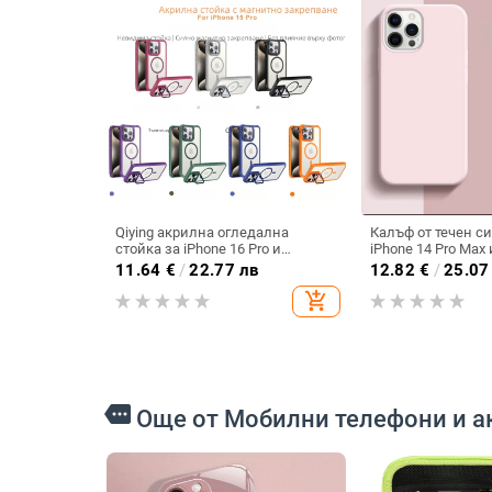
Qiying акрилна огледална
Калъф от течен с
стойка за iPhone 16 Pro и
iPhone 14 Pro Max 
MagSafe магнитен калъф за
пълна защита и у
11.64
€
/
22.77 лв
12.82
€
/
25.07
iPhone 14 Pro
дизайн
add_shopping_cart
more
Още от Мобилни телефони и а