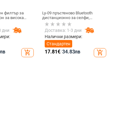
н филтър за
Ly-09 пръстеново Bluetooth
он за висока
дистанционно за селфи,
D филтър, модел
Bluetooth 5.3, ABS материал,
тегло 10
3 дни
Доставка: 1-3 дни
мери:
Налични размери:
Стандартен
лв
17.81
€
/
34.83
лв
add_shopping_cart
add_shopping_cart