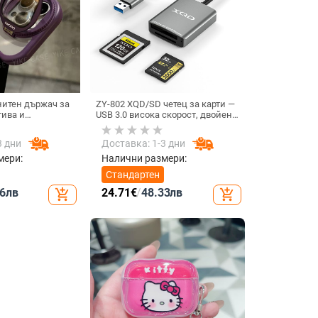
нитен държач за
ZY-802 XQD/SD четец за карти —
тива и
USB 3.0 висока скорост, двойен
твърд калъф за
интерфейс Type-C и USB,
ax
алуминиев сплав + ABS
3 дни
Доставка: 1-3 дни
мери:
Налични размери:
Стандартен
6
лв
24.71
€
/
48.33
лв
add_shopping_cart
add_shopping_cart