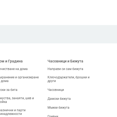
ом и Градина
Часовници и Бижута
чистване на дома
Направи си сам бижута
хранение и организиране
Ключодържатели, брошки и
 дома
други
оки за бита
Часовници
куства, занаяти, шев и
Дамски бижута
ойка
Мъжки бижута
азнични и парти
ринадлежности
Гривни