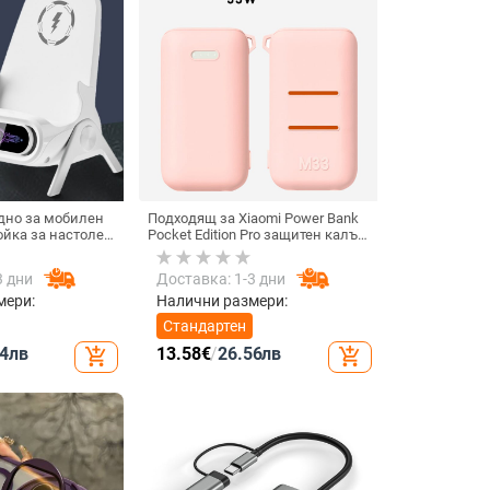
дно за мобилен
Подходящ за Xiaomi Power Bank
ойка за настолен
Pocket Edition Pro защитен калъф
изонтално или
33W силиконов 10000mA
ване, QC3.0, 2 A,
неплъзгащ се защитен калъф за
3 дни
Доставка: 1-3 дни
реждане
Power Bank
мери:
Налични размери:
Стандартен
4
лв
13.58
€
/
26.56
лв
add_shopping_cart
add_shopping_cart