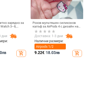
итно зарядно за
Розов мультяшен силиконов
 Watch 3–8,
калъф за AirPods 4 с дизайн на
.0 • Магнитно
котка
 / 1A
3 дни
Доставка: 1-3 дни
мери:
Налични размери:
Airpods 1/2
поколение
0
лв
9.22
€
/
18.03
лв
add_shopping_cart
add_shopping_cart