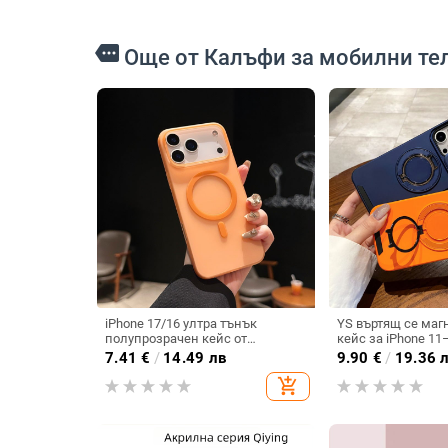
more
Още от Калъфи за мобилни те
iPhone 17/16 ултра тънък
YS въртящ се маг
полупрозрачен кейс от
кейс за iPhone 11
поликарбонат, с матирана
(Pro/Pro Max) — T
7.41
€
/
14.49 лв
9.90
€
/
19.36 
повърхност, усещане за кожа,
удароустойчив, о
add_shopping_cart
ударозащита и магнитно
отпечатъци
зареждане