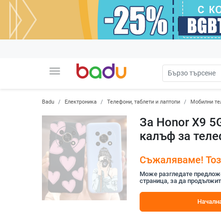
menu
Badu
Електроника
Телефони, таблети и лаптопи
Мобилни те
За Honor X9 5
калъф за теле
Съжаляваме! Този
Може разгледате предложен
страница, за да продължит
Начална