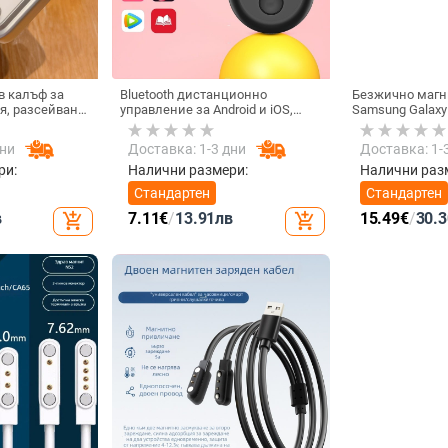
в калъф за
Bluetooth дистанционно
Безжично магн
я, разсейване
управление за Android и iOS,
Samsung Galaxy
лно покритие,
универсално за снимки и
Active 1/2 • QC2
устойчив на
видеозаписи, модел 6-key
зареждане • 3W
дни
Доставка: 1-3 дни
Доставка: 1-
tremolo, Vernon, ABS материал,
тегло 15 g
ри:
Налични размери:
Налични раз
Стандартен
Стандартен
в
7.11
€
/
13.91
лв
15.49
€
/
30.3
add_shopping_cart
add_shopping_cart