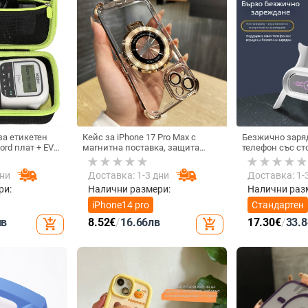
а етикетен
Кейс за iPhone 17 Pro Max с
Безжично заря
ord плат + EVA,
магнитна поставка, защита
телефон със ст
 EVA и шиене,
срещу изпускане на четирите
монтаж за хор
10 кг
ъгъла, акрилен корпус с
вертикално полз
дни
Доставка: 1-3 дни
Доставка: 1-
електроплатиран финиш
15 W, Бързо за
ри:
Налични размери:
Налични раз
iPhone14 pro
Стандартен
лв
8.52
€
/
16.66
лв
17.30
€
/
33.8
add_shopping_cart
add_shopping_cart