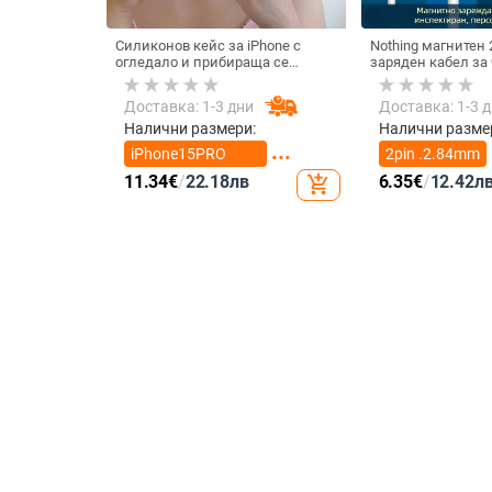
Силиконов кейс за iPhone с
Nothing магнитен 
огледало и прибираща се
заряден кабел за 
подвижна стойка в дизайн на
смарт часовник – 
петолъчка, съвместим с iPhone
магнит N52, 7,62
Доставка: 1-3 дни
Доставка: 1-3 
13–17 Pro/Max
между пиновете
Налични размери:
Налични разме
iPhone15PRO
2pin .2.84mm
MAX
11.34
€
/
22.18
лв
6.35
€
/
12.42
л
add_shopping_cart
iPhone16PRO
2pin 4.0mm
MAX