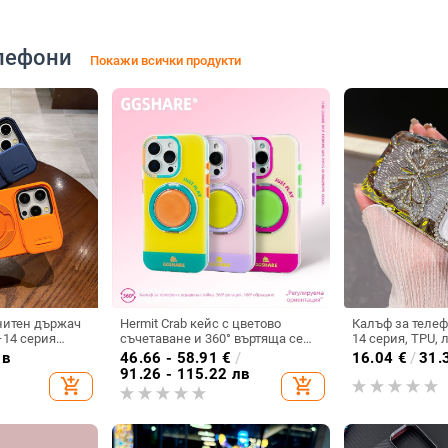
лефони
Покажи всички продукти
нитен държач
Hermit Crab кейс с цветово
Калъф за телеф
–14 серия
съчетаване и 360° въртяща се
14 серия, TPU, 
PU+PC,
скоба за iPhone 17 и iPhone 16
пеперуда, диа
лв
46.66 - 58.91
€
/
16.04
€
/
31.
хлаждане, анти
Pro Max
инкрустиране 
91.26 - 115.22 лв
add_shopping_cart
add_shopping_cart
електроплатир
удароустойчив,