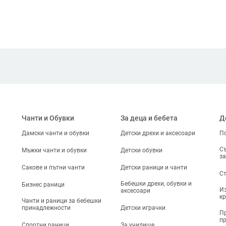
Чанти и Обувки
За деца и бебета
Д
Дамски чанти и обувки
Детски дрехи и аксесоари
По
Съ
Мъжки чанти и обувки
Детски обувки
за
Сакове и пътни чанти
Детски раници и чанти
Ст
Бебешки дрехи, обувки и
Бизнес раници
Из
аксесоари
кр
Чанти и раници за бебешки
принадлежности
Детски играчки
Пр
п
Спортни раници
За училище