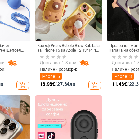
би от
Калъф Press Bubble Blow Kabibala
Прозрачен маг
тен щепсел
за iPhone 15 за Apple 12 13/14Pro
капака на обек
лефон, Douyin
Max, устойчив на изпускане 11
удароустойчив 
 електрически
iPhone 17 Pro M
дни
Доставка: 1-3 дни
Доставка: 1-
ки с C порт,
а
ри:
Налични размери:
Налични раз
iPhone15
iPhone13
лв
13.98
€
/
27.34
лв
11.43
€
/
22.3
add_shopping_cart
add_shopping_cart