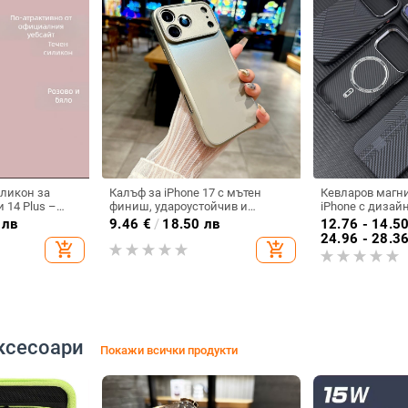
иликон за
Калъф за iPhone 17 с мътен
Кевларов магни
и 14 Plus –
финиш, удароустойчив и
iPhone с дизай
дароустойчив
антиотпечатък, тънък профил
трасета, ударо
 лв
9.46
€
/
18.50 лв
12.76 - 14.5
антиотпечатъч
24.96 - 28.3
add_shopping_cart
add_shopping_cart
ксесоари
Покажи всички продукти