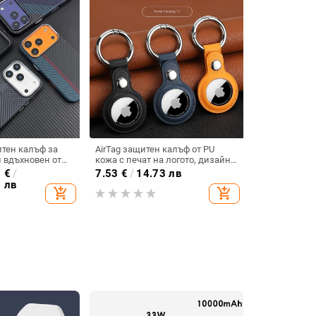
тен калъф за
AirTag защитен калъф от PU
н вдъхновен от
кожа с печат на логото, дизайн
устойчив и
с единичен прорез,
0
€
/
7.53
€
/
14.73 лв
ен
персонализируем, анти-износ и
6 лв
add_shopping_cart
add_shopping_cart
анти-спад