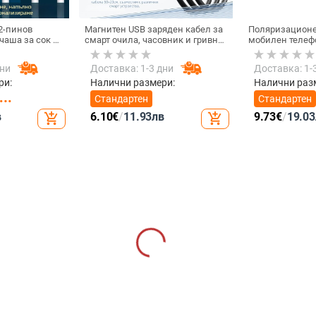
2-пинов
Магнитен USB заряден кабел за
Поляризационе
чаша за сок и
смарт очила, часовник и гривна
мобилен телеф
60 см, силен
– едно към две, съвместим с
резолюция — N
 мм разстояние
4.0-12.3, марка Rising Sun
GZM
дни
Доставка: 1-3 дни
Доставка: 1-
ри:
Налични размери:
Налични раз
Стандартен
Стандартен
в
6.10
€
/
11.93
лв
9.73
€
/
19.03
add_shopping_cart
add_shopping_cart