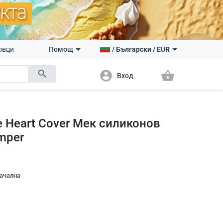
овци
Помощ
/
Български
/
EUR
search
account_circle
shopping_basket
Вход
e Heart Cover Мек силиконов
mper
начална