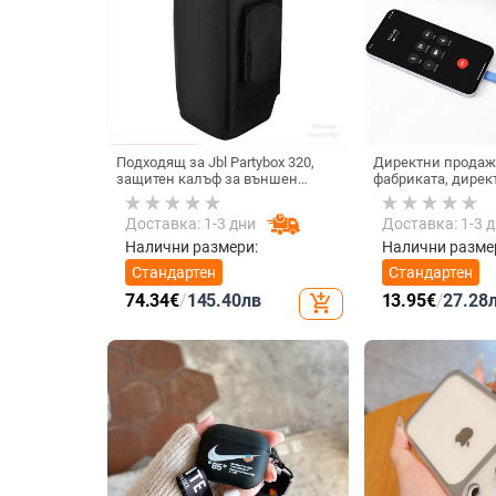
Подходящ за Jbl Partybox 320,
Директни продаж
защитен калъф за външен
фабриката, дирек
високоговорител, калъф за
тип C, мобилен те
количка Stage 320 Audio,
Internet Celebrity,
Доставка: 1-3 дни
Доставка: 1-3 
прахозащитно покритие.
микрофон, слушал
кабелна слушалк
Налични размери:
Налични разме
Стандартен
Стандартен
74.34
€
/
145.40
лв
13.95
€
/
27.28
add_shopping_cart