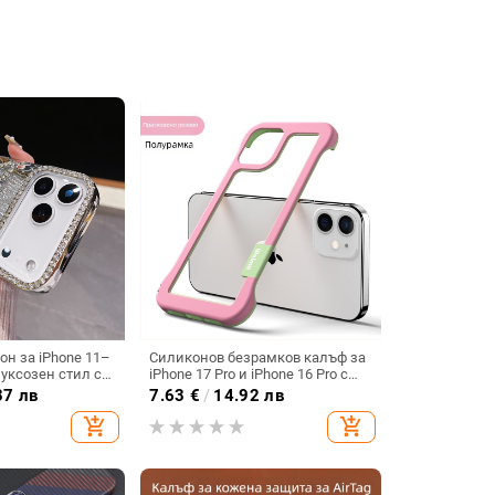
он за iPhone 11–
Силиконов безрамков калъф за
луксозен стил с
iPhone 17 Pro и iPhone 16 Pro с
мантено
отвори за вентилация и
37 лв
7.63
€
/
14.92 лв
и
охлаждане
add_shopping_cart
add_shopping_cart
ане,
 анти отпечатъци