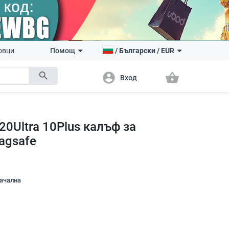
овци
Помощ
/
Български
/
EUR
search
account_circle
shopping_basket
Вход
 20Ultra 10Plus калъф за
agsafe
начална