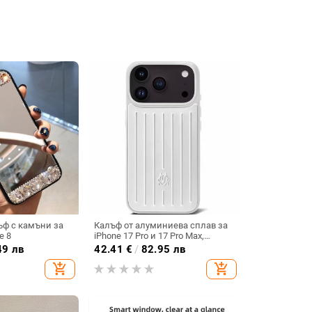
ъф с камъни за
Калъф от алуминиева сплав за
e 8
iPhone 17 Pro и 17 Pro Max,
удароустойчив, магнитно
49 лв
42.41
€
/
82.95 лв
заключване, инжекционно
add_shopping_cart
add_shopping_cart
формован дизайн, възможност
за персонализация