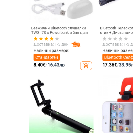
Безжични Bluetooth слушалки
Bluetooth Телеск
TWS I7S с Powerbank в бял цвят
стик + Дистанцио
снимане, съвмест
IOS - Черен
Доставка: 1-3 дни
Доставка: 1-3 
Налични размери:
Налични разме
Стандартен
Bluetooth Сел
стик +
8.40
€
/
16.43
лв
17.36
€
/
33.95
add_shopping_cart
Дистанционно
снимане