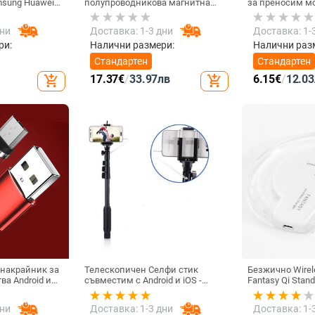
sung Huawei
полупроводникова магнитна
за преносим м
ен Micro USB
задна щипка за мобилен
Запълваща све
ер за
телефон Радиатор за игра на
фотография, ак
дни
Доставка: 1-3 дни
Доставка: 1-
ане
живо Цифров дисплей
Директна доставка от
ри:
Налични размери:
Налични раз
фабриката
Стандартен
Стандартен
17.37
€
/
33.97
лв
6.15
€
/
12.03
add_shopping_cart
add_shopping_cart
 накрайник за
Телескопичен Селфи стик
Безжично Wirel
ва Android и
съвместим с Android и iOS -
Fantasy Qi Stan
дане и
Черен
5W и тип на св
YPE-C, Micro
бял цвят
дни
Доставка: 1-3 дни
Доставка: 1-