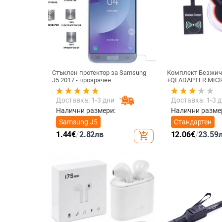
Стъклен протектор за Samsung
Комплект Безжич
J5 2017 - прозрачен
+QI ADAPTER MICR
телефон + Qi Без
приемник с micro
Доставка: 1-3 дни
Доставка: 1-3 
цвят
Налични размери:
Налични разме
Samsung J5
Стандартен
1.44
€
/
2.82
лв
12.06
€
/
23.59
add_shopping_cart