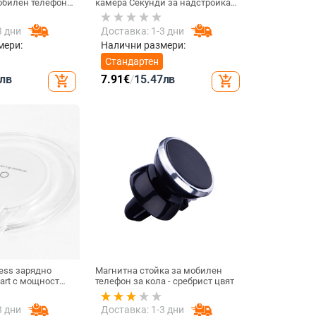
обилен телефон
камера Секунди за надстройка
тлина за
на iPhone телефон Протектор на
умулаторна
екрана за iPhone X / XS Max
3 дни
Доставка: 1-3 дни
Смяна на iPhone 11 pro Max
мери:
Налични размери:
Стандартен
лв
7.91
€
/
15.47
лв
add_shopping_cart
add_shopping_cart
ess зарядно
Магнитна стойка за мобилен
dart с мощност
телефон за кола - сребрист цвят
ързаност USB -
3 дни
Доставка: 1-3 дни