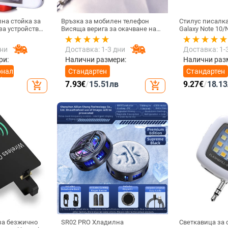
на стойка за
Връзка за мобилен телефон
Стилус писалк
Висяща верига за окачване на
Galaxy Note 10/N
 / 4.8 инча
врата Висулка Кристални
Универсална к
мъниста Ръчна изработка Анти-
писалка Чувст
дни
Доставка: 1-3 дни
Доставка: 1-
загубено въже за каишка за
екран SPen Не 
iPhone Подвижна
Bluetooth
ри:
Налични размери:
Налични раз
онална
Стандартен
Стандартен
ефон
7.93
€
/
15.51
лв
9.27
€
/
18.13
add_shopping_cart
add_shopping_cart
за безжично
SR02 PRO Хладилна
Светкавица за