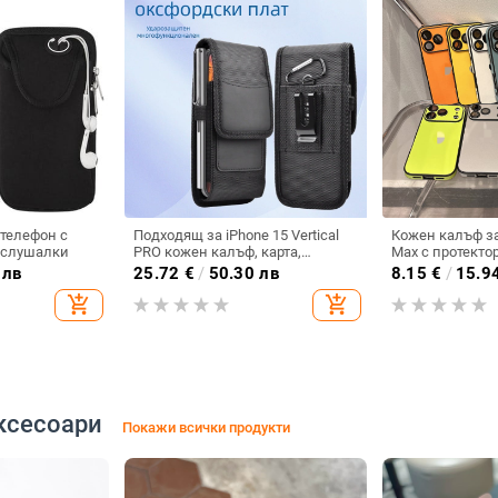
 телефон с
Подходящ за iPhone 15 Vertical
Кожен калъф за
 слушалки
PRO кожен калъф, карта,
Max с протектор
оксфордски плат, найлонов
пълен обхват и
 лв
25.72
€
/
50.30 лв
8.15
€
/
15.9
плат, колан, чанта за кръста на
твърд кейс
add_shopping_cart
add_shopping_cart
мобилен телефон
ксесоари
Покажи всички продукти