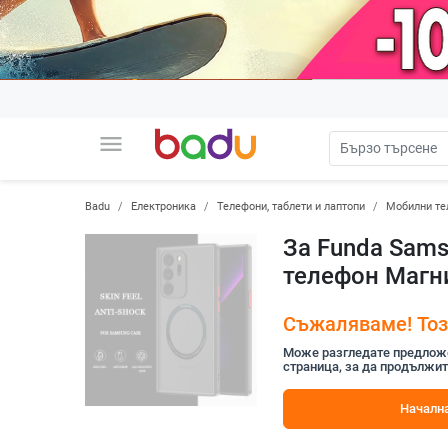
menu
Badu
Електроника
Телефони, таблети и лаптопи
Мобилни те
За Funda Samsu
телефон Магн
Съжаляваме! Този
Може разгледате предложен
страница, за да продължит
Начална