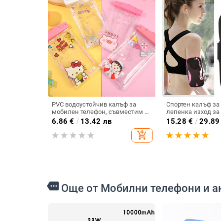
PVC водоустойчив калъф за
Спортен калъф за
мобилен телефон, съвместим с
лепенка изход за
устройства до 7.2 инча, печат на
6.86
€
/
13.42 лв
15.28
€
/
29.89
лого, персонализиране (PVC •
add_shopping_cart
водоустойчив • до 7.2 инча •
печат на лого •
персонализиране)
more
Още от Мобилни телефони и а