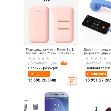
Подходящ за Xiaomi Power Bank
Директни продаж
Pocket Edition Pro защитен калъф
фабриката, дирек
33W силиконов 10000mA
тип C, мобилен те
неплъзгащ се защитен калъф за
Internet Celebrity,
Доставка: 1-3 дни
Доставка: 1-3 
Power Bank
микрофон, слушал
кабелна слушалк
Налични размери:
Налични разме
Стандартен
Стандартен
13.58
€
/
26.56
лв
13.95
€
/
27.28
add_shopping_cart