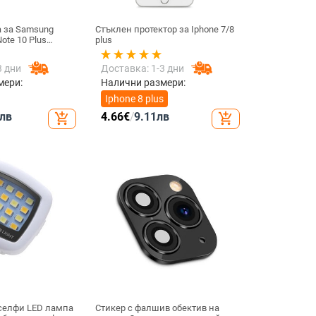
а за Samsung
Стъклен протектор за Iphone 7/8
ote 10 Plus
plus
апацитивна
вителен сензорен
3 дни
Доставка: 1-3 дни
е съвместим с
мери:
Налични размери:
Iphone 8 plus
лв
4.66
€
/
9.11
лв
add_shopping_cart
add_shopping_cart
 селфи LED лампа
Стикер с фалшив обектив на