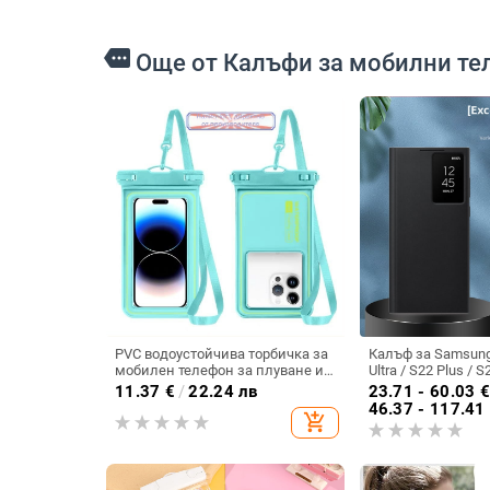
more
Още от Калъфи за мобилни те
PVC водоустойчива торбичка за
Калъф за Samsung
мобилен телефон за плуване и
Ultra / S22 Plus / S
гмуркане, съвместима със
интелигентно про
11.37
€
/
22.24 лв
23.71 - 60.03
сензорен екран, самозатваряща
защита при заспи
46.37 - 117.41
add_shopping_cart
се торба
разгъване на кап