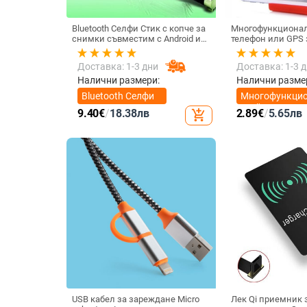
Bluetooth Селфи Стик с копче за
Многофункционал
снимки съвместим с Android и
телефон или GPS за устройства
iOS- Черен/Зелен
с размери до 76мм
Доставка: 1-3 дни
Доставка: 1-3 
Налични размери:
Налични разме
Bluetooth Селфи
Многофункци
Стик
стойка за тел
9.40
€
/
18.38
лв
2.89
€
/
5.65
лв
add_shopping_cart
USB кабел за зареждане Micro
Лек Qi приемник 