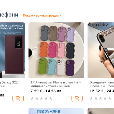
лефони
Покажи всички продукти
 Galaxy S22
TPU калъф за iPhone в стил Ins –
Огледален кал
22 с
минималистичен нишов
iPhone 7 и iPhon
зорче и
дизайн, мек калъф с
€
/
7.29
€
/
14.26 лв
12.52
€
/
24.
ване, без
вълнообразен ръб, устойчив на
 лв
add_shopping_cart
add_shopping_cart
ака
изпускане и на отпечатъци,
матово покритие