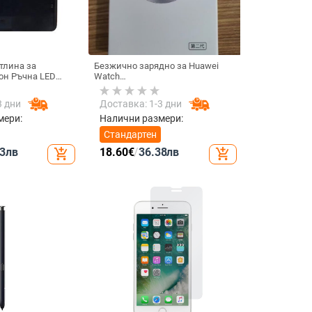
тлина за
Безжично зарядно за Huawei
он Ръчна LED
Watch
елфи излъчване
GT6/GT5/Watch5/Watch4/GT4 –
търна
метален корпус, магнитно
3 дни
Доставка: 1-3 дни
тлина
зареждане, QC 3.0 бързо
нция Запълваща
зареждане, 5W изход
мери:
Налични размери:
обилен телефон
Стандартен
3
лв
18.60
€
/
36.38
лв
add_shopping_cart
add_shopping_cart