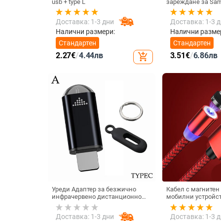
usb + type L
зареждане за Sam
Xiaomi Универсал
Type C Бърз адапт
Доставка: 1-3 дни
Доставка: 1-3 
безжично зарежд
Налични размери:
Налични разме
Стандартен
Стандартен
2.27
€
/
4.44
лв
3.51
€
/
6.86
лв
add_shopping_cart
Уреди Адаптер за безжично
Кабел с магнитен
инфрачервено дистанционно
мобилни устройст
управление Интелигентно
iOS - бързо зареж
приложение за управление на
синхронизиране T
Доставка: 1-3 дни
Доставка: 1-3 
телефона Инфрачервен
USB и LIghting в