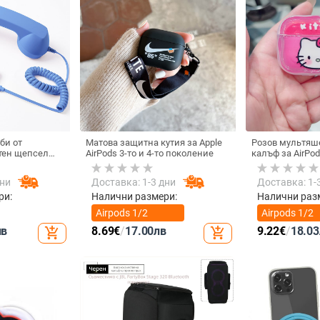
би от
Матова защитна кутия за Apple
Розов мультяш
тен щепсел
AirPods 3-то и 4-то поколение
калъф за AirPod
лефон, Douyin
котка
 електрически
дни
Доставка: 1-3 дни
Доставка: 1-
ки с C порт,
а
ри:
Налични размери:
Налични раз
Airpods 1/2
Airpods 1/2
поколение
поколение
лв
8.69
€
/
17.00
лв
9.22
€
/
18.03
add_shopping_cart
add_shopping_cart