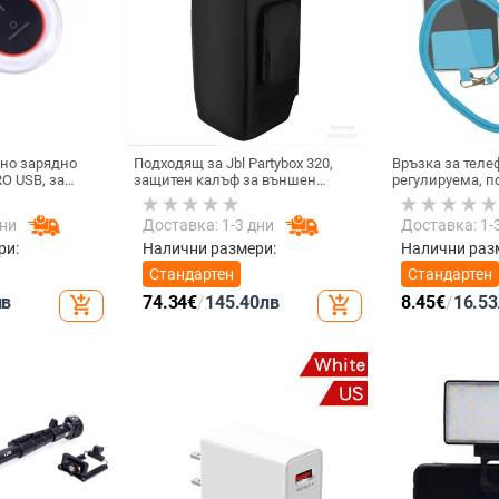
но зарядно
Подходящ за Jbl Partybox 320,
Връзка за теле
O USB, за
защитен калъф за външен
регулируема, 
жичен
високоговорител, калъф за
за врата, каиш
 USB-черен
количка Stage 320 Audio,
за мобилни тел
дни
Доставка: 1-3 дни
Доставка: 1-
прахозащитно покритие.
мобилен телеф
врата, универс
ри:
Налични размери:
Налични раз
Стандартен
Стандартен
лв
74.34
€
/
145.40
лв
8.45
€
/
16.53
add_shopping_cart
add_shopping_cart