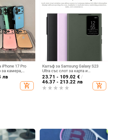
 iPhone 17 Pro
Калъф за Samsung Galaxy S23
 за камера,
Ultra със слот за карта и
 удароустойчив
интелигентно прозорче, пълен
4 лв
23.71 - 109.02
€
/
обхват, Sleep Chip 23
46.37 - 213.22 лв
add_shopping_cart
add_shopping_cart