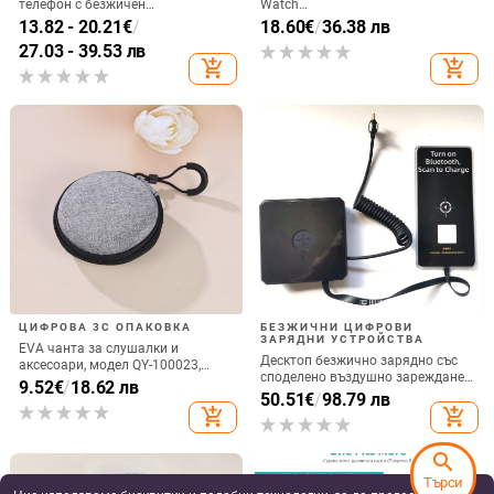
телефон с безжичен
Watch
високоговорител и амбиентно
GT6/GT5/Watch5/Watch4/GT4 –
13.82 - 20.21
€
/
18.60
€
/
36.38 лв
осветление, QC4.0 бързо
метален корпус, магнитно
27.03 - 39.53 лв
зареждане, 15W, 3A изход
зареждане, QC 3.0 бързо
add_shopping_cart
add_shopping_cart
зареждане, 5W изход
ЦИФРОВА 3C ОПАКОВКА
БЕЗЖИЧНИ ЦИФРОВИ
ЗАРЯДНИ УСТРОЙСТВА
EVA чанта за слушалки и
Десктоп безжично зарядно със
аксесоари, модел QY-100023,
споделено въздушно зареждане,
изработка: горещо пресоване и
9.52
€
/
18.62 лв
22.5W QC3.0, 2A изход
50.51
€
/
98.79 лв
шиене, носещ капацитет 5,
add_shopping_cart
add_shopping_cart
предназначена за слушалки,
кабели, зарядни и преносим хард
диск
search
Търси