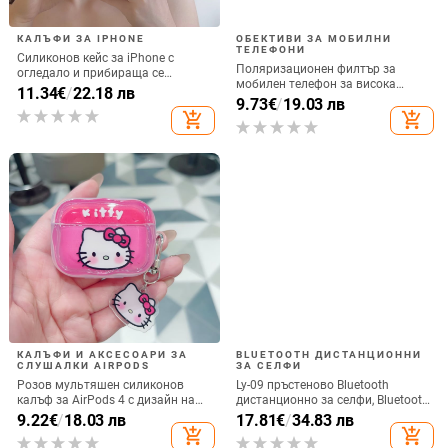
КАЛЪФИ ЗА IPHONE
ОБЕКТИВИ ЗА МОБИЛНИ
ТЕЛЕФОНИ
Силиконов кейс за iPhone с
Поляризационен филтър за
огледало и прибираща се
мобилен телефон за висока
подвижна стойка в дизайн на
11.34
€
/
22.18 лв
резолюция — ND филтър, модел
9.73
€
/
19.03 лв
петолъчка, съвместим с iPhone
GZM
add_shopping_cart
add_shopping_cart
13–17 Pro/Max
КАЛЪФИ И АКСЕСОАРИ ЗА
BLUETOOTH ДИСТАНЦИОННИ
СЛУШАЛКИ AIRPODS
ЗА СЕЛФИ
Розов мультяшен силиконов
Ly-09 пръстеново Bluetooth
калъф за AirPods 4 с дизайн на
дистанционно за селфи, Bluetooth
котка
5.3, ABS материал, тегло 10
9.22
€
/
18.03 лв
17.81
€
/
34.83 лв
add_shopping_cart
add_shopping_cart