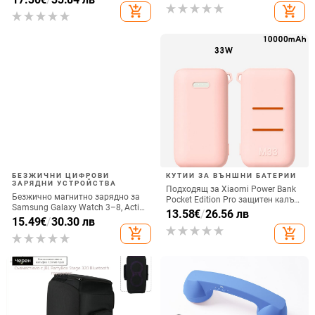
вертикално ползване, QC3.0, 2 A,
add_shopping_cart
add_shopping_cart
15 W, Бързо зареждане
БЕЗЖИЧНИ ЦИФРОВИ
КУТИИ ЗА ВЪНШНИ БАТЕРИИ
ЗАРЯДНИ УСТРОЙСТВА
Подходящ за Xiaomi Power Bank
Безжично магнитно зарядно за
Pocket Edition Pro защитен калъф
Samsung Galaxy Watch 3–8, Active
33W силиконов 10000mA
13.58
€
/
26.56 лв
1/2 • QC2.0 • Магнитно зареждане
15.49
€
/
30.30 лв
неплъзгащ се защитен калъф за
• 3W / 1A
add_shopping_cart
add_shopping_cart
Power Bank