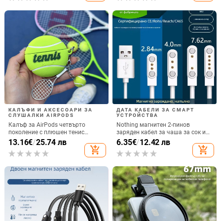
КАЛЪФИ И АКСЕСОАРИ ЗА
ДАТА КАБЕЛИ ЗА СМАРТ
СЛУШАЛКИ AIRPODS
УСТРОЙСТВА
Калъф за AirPods четвърто
Nothing магнитен 2-пинов
поколение с плюшен тенис
заряден кабел за чаша за сок и
мотив, силиконов 3D дизайн,
смарт часовник – 60 см, силен
13.16
€
/
25.74 лв
6.35
€
/
12.42 лв
съвместим с AirPods 3 и Pro 2
магнит N52, 7,62 мм разстояние
add_shopping_cart
add_shopping_cart
между пиновете