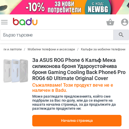
menu
shopping_basket
account_circle
search
лети и лаптопи
Мобилни телефони и аксесоари
Калъфи за мобилни телефони
За ASUS ROG Phone 6 Калъф Мека
силиконова броня Удароустойчива
броня Gaming Cooling Back Phone6 Pro
ROG6 6D Ultimate Original Cover
Съжаляваме! Този продукт вече не е
наличен в Badu.
Може разгледате предложенията, който сме
подбрали за Вас по-долу, или да се върнете на
нашата начална страница, за да продължите да
разглеждате продуктите ни:
Начална страница