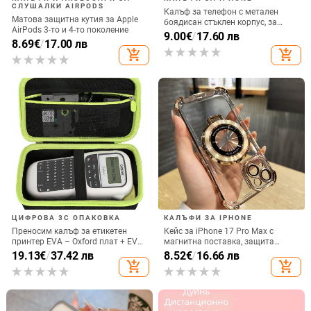
СЛУШАЛКИ AIRPODS
Калъф за телефон с метален
Матова защитна кутия за Apple
боядисан стъклен корпус, за
AirPods 3-то и 4-то поколение
iPhone 11–14 Pro Max,
9.00
€
/
17.60 лв
8.69
€
/
17.00 лв
охлаждане, модел YK263
add_shopping_cart
add_shopping_cart
ЦИФРОВА 3C ОПАКОВКА
КАЛЪФИ ЗА IPHONE
Преносим калъф за етикетен
Кейс за iPhone 17 Pro Max с
принтер EVA – Oxford плат + EVA,
магнитна поставка, защита
горещо пресовано EVA и шиене,
срещу изпускане на четирите
19.13
€
/
37.42 лв
8.52
€
/
16.66 лв
товароподемност 10 кг
ъгъла, акрилен корпус с
add_shopping_cart
add_shopping_cart
електроплатиран финиш