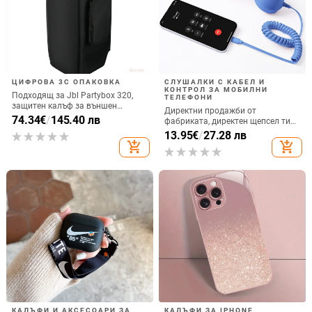
ЦИФРОВА 3C ОПАКОВКА
СЛУШАЛКИ С КАБЕЛ И
КОНТРОЛ ЗА МОБИЛНИ
Подходящ за Jbl Partybox 320,
ТЕЛЕФОНИ
защитен калъф за външен
Директни продажби от
високоговорител, калъф за
74.34
€
/
145.40 лв
фабриката, директен щепсел тип
количка Stage 320 Audio,
C, мобилен телефон, Douyin
13.95
€
/
27.28 лв
прахозащитно покритие.
Internet Celebrity, електрически
add_shopping_cart
add_shopping_cart
микрофон, слушалки с C порт,
кабелна слушалка
КАЛЪФИ И АКСЕСОАРИ ЗА
КАЛЪФИ ЗА IPHONE