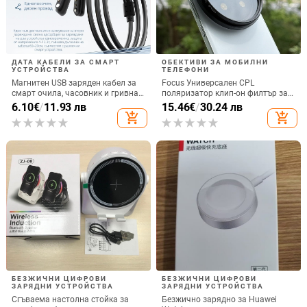
ДАТА КАБЕЛИ ЗА СМАРТ
ОБЕКТИВИ ЗА МОБИЛНИ
УСТРОЙСТВА
ТЕЛЕФОНИ
Магнитен USB заряден кабел за
Focus Универсален CPL
смарт очила, часовник и гривна
поляризатор клип-он филтър за
– едно към две, съвместим с 4.0-
SLR фотоапарати, регулируем
6.10
€
/
11.93 лв
15.46
€
/
30.24 лв
12.3, марка Rising Sun
add_shopping_cart
add_shopping_cart
БЕЗЖИЧНИ ЦИФРОВИ
БЕЗЖИЧНИ ЦИФРОВИ
ЗАРЯДНИ УСТРОЙСТВА
ЗАРЯДНИ УСТРОЙСТВА
Сгъваема настолна стойка за
Безжично зарядно за Huawei