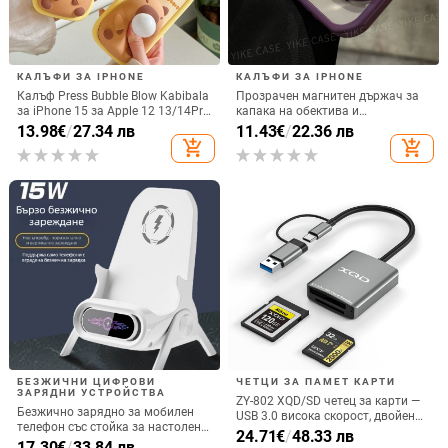
КАЛЪФИ ЗА IPHONE
КАЛЪФИ ЗА IPHONE
Калъф Press Bubble Blow Kabibala
Прозрачен магнитен държач за
за iPhone 15 за Apple 12 13/14Pro
капака на обектива и
Max, устойчив на изпускане 11
удароустойчив твърд калъф за
13.98
€
/
27.34 лв
11.43
€
/
22.36 лв
iPhone 17 Pro Max
add_shopping_cart
add_shopping_cart
БЕЗЖИЧНИ ЦИФРОВИ
ЧЕТЦИ ЗА ПАМЕТ КАРТИ
ЗАРЯДНИ УСТРОЙСТВА
ZY-802 XQD/SD четец за карти —
Безжично зарядно за мобилен
USB 3.0 висока скорост, двойен
телефон със стойка за настолен
интерфейс Type-C и USB,
24.71
€
/
48.33 лв
монтаж за хоризонтално или
17.30
€
/
33.84 лв
алуминиев сплав + ABS