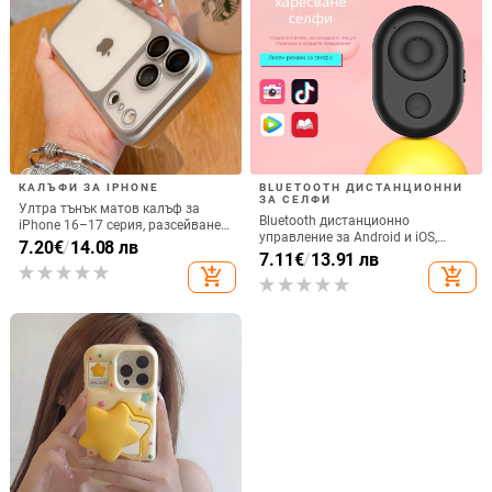
КАЛЪФИ ЗА IPHONE
BLUETOOTH ДИСТАНЦИОННИ
ЗА СЕЛФИ
Ултра тънък матов калъф за
Bluetooth дистанционно
iPhone 16–17 серия, разсейване
управление за Android и iOS,
на топлината, пълно покритие,
7.20
€
/
14.08 лв
универсално за снимки и
7.11
€
/
13.91 лв
удароустойчив и устойчив на
видеозаписи, модел 6-key tremolo,
add_shopping_cart
add_shopping_cart
отпечатъци
Vernon, ABS материал, тегло 15 g