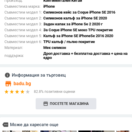
Произход:
Континентален Китай
Съвместима марка:
iPhone
Съвместим модел 1:
Силиконов кейс за Coque iPhone SE 2016
Съвместим модел 2:
Силиконов калъф за iPhone SE 2020
Съвместим модел 3:
Заден капак за iPhone Se 2 2020 г
Съвместим модел 4:
За Coque iPhone SE меко TPU покритие
Съвместим модел 5:
Калъф за iPhone SE iPhoneSe 2016 2020
Съвместим модел 6:
TPU калъф / пълно покритие
Материал:
Мек силикон
Дроп доставка + безплатна доставка + цена на
поддържа:
едро
info
Информация за търговец
store
badu.bg
82.8% позитивни оценки
storefront
ПОСЕТЕТЕ МАГАЗИНА
more
Може да харесате още