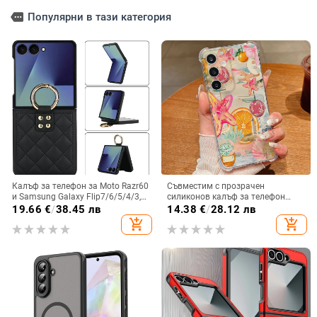
more
Популярни в тази категория
Калъф за телефон за Moto Razr60
Съвместим с прозрачен
и Samsung Galaxy Flip7/6/5/4/3,
силиконов калъф за телефон
сгъваем с пръстен, защита от
Samsung S25 Ultra,
19.66
€
/
38.45 лв
14.38
€
/
28.12 лв
изпускане, минималистичен PU
персонализиран рисуван дизайн
add_shopping_cart
add_shopping_cart
кожен калъф, ръчна изработка
за S24 FE и защитен калъф A55
5G.