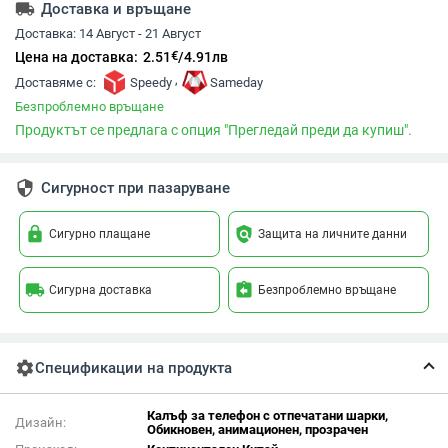
local_shipping
Доставка и връщане
Доставка:
14 Август - 21 Август
€
Цена на доставка:
2.51
/
4.91
лв
,
Доставяме с:
Speedy
Sameday
Безпроблемно връщане
Продуктът се предлага с опция "Прегледай преди да купиш".
security
Сигурност при пазаруване
lock
policy
Сигурно плащане
Защита на личните данни
local_shipping
assignment_return
Сигурна доставка
Безпроблемно връщане
settings
Спецификации на продукта
Калъф за телефон с отпечатани шарки,
Дизайн:
Обикновен, анимационен, прозрачен