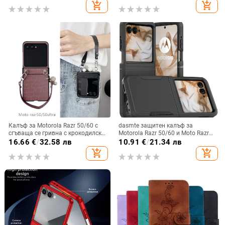
обектива, кожа,
падане, Ultra Film Case за Apple
add_shopping_cart
add_shopping_cart
електроплатиране, защита срещу
13
изпускане
Калъф за Motorola Razr 50/60 с
dasmte защитен калъф за
сгъваща се гривна с крокодилски
Motorola Razr 50/60 и Moto Razr
релеф
2024 с сгъваем дисплей
16.66
€
/
32.58 лв
10.91
€
/
21.34 лв
add_shopping_cart
add_shopping_cart