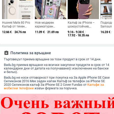
Huawei Mate 80 Pro
Нов модерен
Калъф за iPhone –
Подходя
Калъф от течен
карикатурен
шокоустойчив,
Samsung 
силикон с въртяща
удароустойчив
антиизплъзване,
магнитен
12.66
€
/
24.76 лв
11.09
€
/
21.69 лв
9.16 - 9.38
€
/
16.28
€
/
се стойка –
калъф за iPhone
антиотпечатъци,
карти, к
17.92 - 18.35 лв
удароустойчив,
15/14/13
силиконов материал,
S24Plus,
матова повърхност,
матирана
калъф, р
анти отпечатъци
повърхност
части, к
мобилен
assignment_return
Политика за връщане
Samsung
Търговецът приема връщане за този продукт в срок от 14 дни.
Badu.bg приема връщане на всички закупени продукти в срок от 14
календарни дни от датата на получаване(с изключение на бански
и бельо).
Badu.bg не носи отговорност при покупка на За Apple iPhone SE Case
Силиконов 2016 Мек заден капак Калъф за телефон за iPhone SE
2020 Силиконов калъф За iPhone SE 2 Cover Fundas от
Калъфи за
мобилни телефони
извън формата за поръчка.