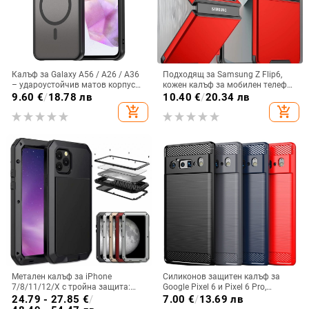
Калъф за Galaxy A56 / A26 / A36
Подходящ за Samsung Z Flip6,
– удароустойчив матов корпус
кожен калъф за мобилен телефон
от PC+TPU с текстура на кожа
Flip5, твърд двустранен калъф
9.60
€
/
18.78 лв
10.40
€
/
20.34 лв
против падане за Flip7, защитен
add_shopping_cart
add_shopping_cart
калъф Armor
Метален калъф за iPhone
Силиконов защитен калъф за
7/8/11/12/X с тройна защита:
Google Pixel 6 и Pixel 6 Pro,
удароустойчив, прахоустойчив и
съвместим с Pixel 7a, пълна
24.79 - 27.85
€
/
7.00
€
/
13.69 лв
запечатан
защита