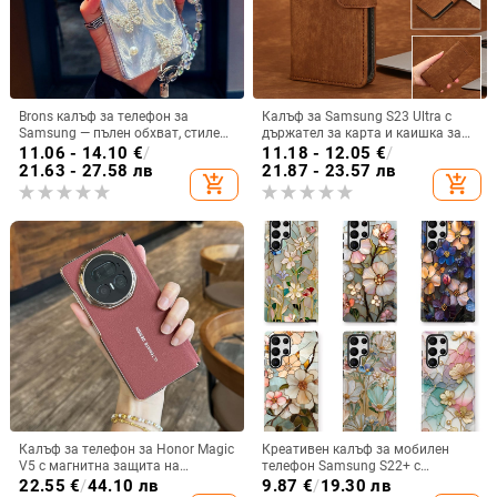
Brons калъф за телефон за
Калъф за Samsung S23 Ultra с
Samsung — пълен обхват, стилен
държател за карта и каишка за
и креативен дизайн, TPU
през врата
11.06 - 14.10
€
/
11.18 - 12.05
€
/
материал, удароустойчив
21.63 - 27.58 лв
21.87 - 23.57 лв
add_shopping_cart
add_shopping_cart
Калъф за телефон за Honor Magic
Креативен калъф за мобилен
V5 с магнитна защита на
телефон Samsung S22+ с
централната ос, пълна защита на
остъклено цвете, защита от
22.55
€
/
44.10 лв
9.87
€
/
19.30 лв