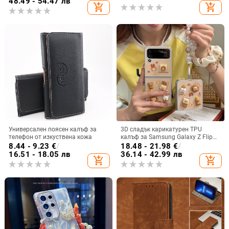
48.49 - 54.47 лв
add_shopping_cart
add_shopping_cart
Универсален поясен калъф за
3D сладък карикатурен TPU
телефон от изкуствена кожа
калъф за Samsung Galaxy Z Flip
6/3/4, защита срещу изпускане,
8.44 - 9.23
€
/
18.48 - 21.98
€
/
корейски стил
16.51 - 18.05 лв
36.14 - 42.99 лв
add_shopping_cart
add_shopping_cart