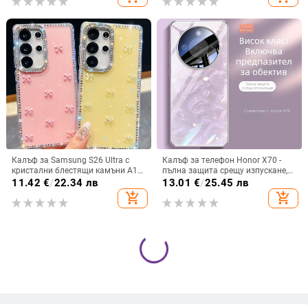
каишка за китката, за дами
Калъф за Samsung S26 Ultra с
Калъф за телефон Honor X70 -
кристални блестящи камъни A17,
пълна защита срещу изпускане,
A57IMD Aurora Bow и S24FE,
закалено стъкло, модел Аурора
11.42
€
/
22.34 лв
13.01
€
/
25.45 лв
защита от падане
add_shopping_cart
add_shopping_cart