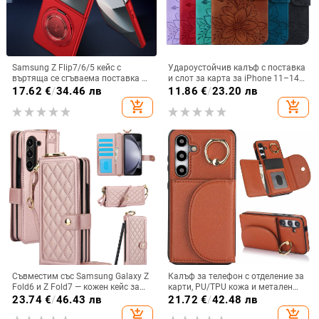
Samsung Z Flip7/6/5 кейс с
Удароустойчив калъф с поставка
въртяща се сгъваема поставка и
и слот за карта за iPhone 11–14
магнитна скоба, 360° въртене,
Pro Max, изкуствена кожа,
17.62
€
/
34.46 лв
11.86
€
/
23.20 лв
защита при изпускане,
релефна украса
add_shopping_cart
add_shopping_cart
поликарбонатен корпус
Съвместим със Samsung Galaxy Z
Калъф за телефон с отделение за
Fold6 и Z Fold7 — кожен кейс за
карти, PU/TPU кожа и метален
телефон с слот за стилус,
пръстен; ръчна изработка,
23.74
€
/
46.43 лв
21.72
€
/
42.48 лв
сгъваем дизайн, елегантен стил, с
против изпускане, за Samsung
add_shopping_cart
add_shopping_cart