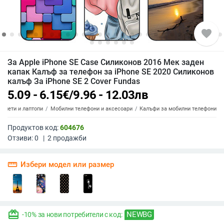
favorite
За Apple iPhone SE Case Силиконов 2016 Мек заден
капак Калъф за телефон за iPhone SE 2020 Силиконов
калъф За iPhone SE 2 Cover Fundas
5.09 - 6.15
€
/
9.96 - 12.03
лв
аблети и лаптопи
Мобилни телефони и аксесоари
Калъфи за мобилни телефони
Продуктов код:
604676
Отзиви:
0
|
2
продажби
straighten
Избери модел или размер
redeem
NEWBG
-10% за нови потребители с код: