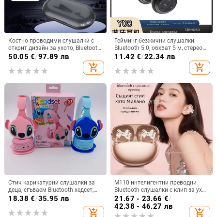
Костно проводими слушалки с
Гейминг безжични слушалки:
открит дизайн за ухото, Bluetooth
Bluetooth 5.0, обхват 5 м, стерео
5.4, обхват 10 м, IPX7
звук с шумопотискане, мулти-
50.05
€
/
97.89 лв
11.42
€
/
22.34 лв
водоустойчивост, над 8 часа
точкова връзка, живот на
add_shopping_cart
add_shopping_cart
работа
батерията 0–4 ч
Стич карикатурни слушалки за
M110 интелигентни преводни
деца, сгъваем Bluetooth хедсет,
Bluetooth слушалки с клип за ухо
глава-монтаж, стерео звук, BT 5.0
и диамантено копче — лукс и
18.38
€
/
35.95 лв
21.67 - 23.66
€
/
спортен стил, DIY аксесоари
42.38 - 46.27 лв
add_shopping_cart
add_shopping_cart