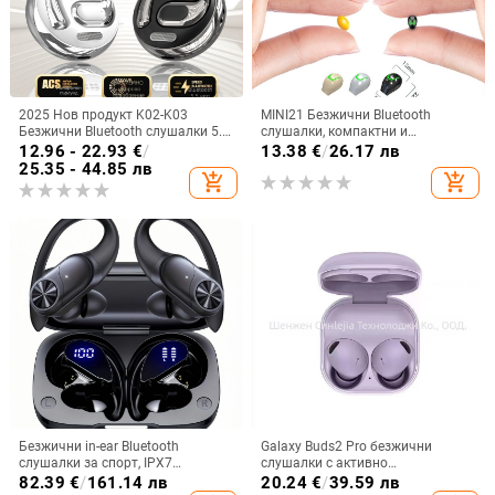
2025 Нов продукт K02-K03
MINI21 Безжични Bluetooth
Безжични Bluetooth слушалки 5.5
слушалки, компактни и
Монтирани за уши Бинаурални
невидими, едноухи за бягане и
12.96 - 22.93
€
/
13.38
€
/
26.17 лв
стерео M76 Експорт Горещ модел
спорт, висококачествен звук,
25.35 - 44.85 лв
add_shopping_cart
add_shopping_cart
Ows
модел 2025
Безжични in-ear Bluetooth
Galaxy Buds2 Pro безжични
слушалки за спорт, IPX7
слушалки с активно
водоустойчиви, дълъг живот на
шумопотискане, корпус от
82.39
€
/
161.14 лв
20.24
€
/
39.59 лв