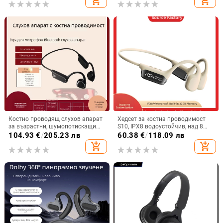
add_shopping_cart
add_shopping_cart
Костно проводящ слухов апарат
Хедсет за костна проводимост
за възрастни, шумопотискащи
S10, IPX8 водоустойчив, над 8
зад ухото слушалки, за лека до
часа работа, Bluetooth 5.4,
104.93
€
/
205.23 лв
60.38
€
/
118.09 лв
тежка глухота, удобен дизайн
цифров дисплей
add_shopping_cart
add_shopping_cart