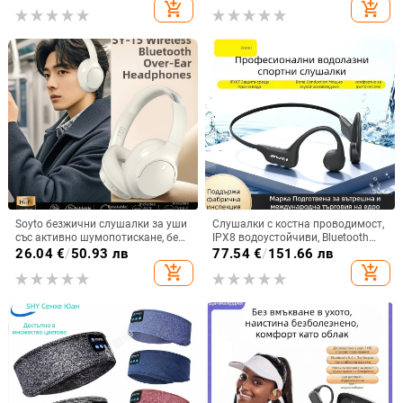
батерията над 8 часа,
стоманена мрежа R510
add_shopping_cart
add_shopping_cart
шумопотискане
Soyto безжични слушалки за уши
Слушалки с костна проводимост,
със активно шумопотискане, без
IPX8 водоустойчиви, Bluetooth
изтичане на звук, Bluetooth 5.4,
5.3, обхват до 10 m, време за
26.04
€
/
50.93 лв
77.54
€
/
151.66 лв
обхват 10 m, двуканално стерео,
работа 4-8 ч.
add_shopping_cart
add_shopping_cart
OEM персонализация