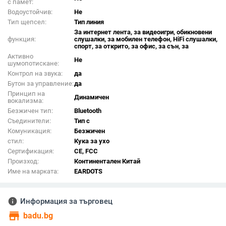
с памет:
Водоустойчив:
Не
Тип щепсел:
Тип линия
За интернет лента, за видеоигри, обикновени
функция:
слушалки, за мобилен телефон, HiFi слушалки,
спорт, за открито, за офис, за сън, за
Активно
Не
шумопотискане:
Контрол на звука:
да
Бутон за управление:
да
Принцип на
Динамичен
вокализма:
Безжичен тип:
Bluetooth
Съединители:
Тип c
Комуникация:
Безжичен
стил:
Кука за ухо
Сертификация:
CE, FCC
Произход:
Континентален Китай
Име на марката:
EARDOTS
info
Информация за търговец
store
badu.bg