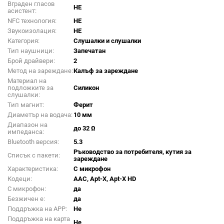
Вграден гласов
НЕ
асистент:
NFC технология:
НЕ
Звукоизолация:
НЕ
Категория:
Слушалки и слушалки
Тип наушници:
Запечатан
Брой драйвери:
2
Метод на зареждане:
Калъф за зареждане
Материал на
подложките за
Силикон
слушалки:
Тип магнит:
Ферит
Диаметър на водача:
10 мм
Диапазон на
до 32 Ω
импеданса:
Bluetooth версия:
5.3
Ръководство за потребителя, кутия за
Списък с пакети:
зареждане
Характеристика:
С микрофон
Кодеци:
AAC, Apt-X, Apt-X HD
С микрофон:
да
Безжичен е:
да
Поддръжка на APP:
Не
Поддръжка на карта
Не