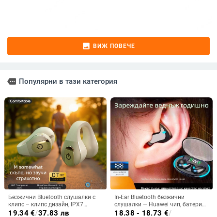
image
ВИЖ ПОВЕЧЕ
more
Популярни в тази категория
Безжични Bluetooth слушалки с
In-Ear Bluetooth безжични
клипс – клипс дизайн, IPX7
слушалки — Huawei чип, батерия
водоустойчивост, Bluetooth 5.4,
над 8 часа, IPX3 водоустойчиви,
19.34
€
/
37.83 лв
18.38 - 18.73
€
/