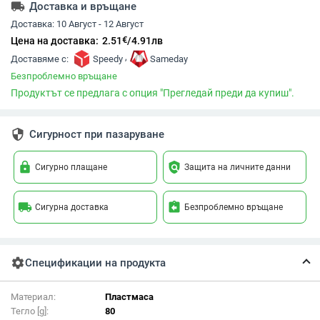
local_shipping
Доставка и връщане
Доставка:
10 Август - 12 Август
€
Цена на доставка:
2.51
/
4.91
лв
,
Доставяме с:
Speedy
Sameday
Безпроблемно връщане
Продуктът се предлага с опция "Прегледай преди да купиш".
security
Сигурност при пазаруване
lock
policy
Сигурно плащане
Защита на личните данни
local_shipping
assignment_return
Сигурна доставка
Безпроблемно връщане
settings
Спецификации на продукта
Материал:
Пластмаса
Тегло [g]:
80