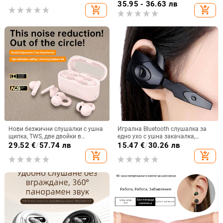
обхват 15 м, живот на батерията
мини невидим дизайн, стерео
35.95 - 36.63 лв
add_shopping_cart
add_shopping_cart
над 8 ч
звук
Нови безжични слушалки с ушна
Игрална Bluetooth слушалка за
щипка, TWS, две двойки в
едно ухо с ушна закачалка,
комплект, Bluetooth
Bluetooth 5.0, живот на батерията
29.52
€
/
57.74 лв
15.47
€
/
30.26 лв
над 8 ч, IPX3 водоустойчивост
add_shopping_cart
add_shopping_cart