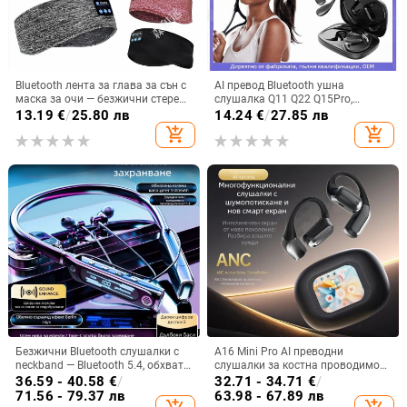
Bluetooth лента за глава за сън с
AI превод Bluetooth ушна
маска за очи — безжични стерео
слушалка Q11 Q22 Q15Pro,
слушалки, Bluetooth 5.4, обхват
Bluetooth 5.3, обхват 10 м, време
13.19
€
/
25.80 лв
14.24
€
/
27.85 лв
15 м, над 8 ч батерия, за
на работа 4–8 ч, цифров дисплей
add_shopping_cart
add_shopping_cart
разговори и музика
Безжични Bluetooth слушалки с
A16 Mini Pro AI преводни
neckband — Bluetooth 5.4, обхват
слушалки за костна проводимост
10 м, живот на батерията над 8 ч,
със цветен дисплей и
36.59 - 40.58
€
/
32.71 - 34.71
€
/
стерео звук, цифров дисплей
шумопотискане, Bluetooth 5.4
71.56 - 79.37 лв
63.98 - 67.89 лв