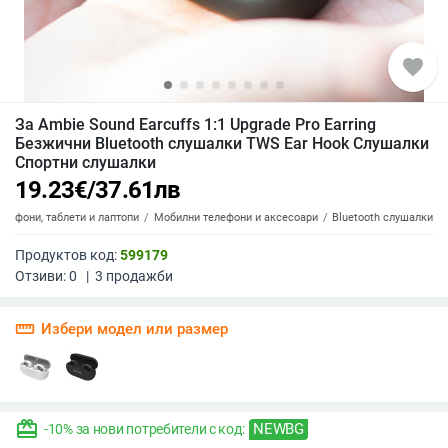
favorite
За Ambie Sound Earcuffs 1:1 Upgrade Pro Earring
Безжични Bluetooth слушалки TWS Ear Hook Слушалки
Спортни слушалки
19.23
€
/
37.61
лв
елефони, таблети и лаптопи
Мобилни телефони и аксесоари
Bluetooth слушалки
Продуктов код:
599179
Отзиви:
0
|
3
продажби
straighten
Избери модел или размер
redeem
NEWBG
-10% за нови потребители с код: