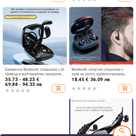
Безжична Bluetooth слушалка с AI
Bluetooth спортни слушалки с
превод и мултиезичен синхронен
кука за ухото, шумопотискане,
превод, ANC шумопотискане,
Bluetooth 5.2, обхват 5 м, батерия
35.73 - 48.23
€
/
18.45
€
/
36.09 лв
обхват до 10 m, Bluetooth 5.0,
>8 ч, Qualcomm чип
69.88 - 94.33 лв
add_shopping_cart
add_shopping_cart
IPX4, вграден стерео звук, 4–8 ч
батерия
search