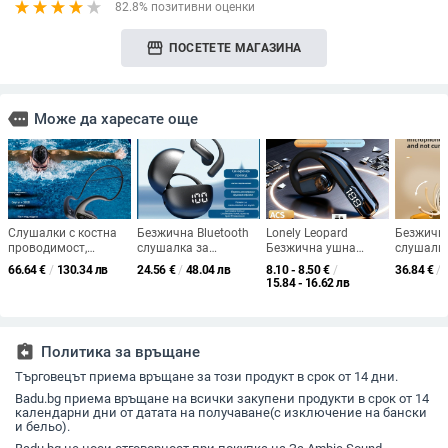
82.8% позитивни оценки
storefront
ПОСЕТЕТЕ МАГАЗИНА
more
Може да харесате още
Слушалки с костна
Безжична Bluetooth
Lonely Leopard
Безжични
проводимост,
слушалка за
Безжична ушна
слушалк
Bluetooth 5.4, IPX8
интелигентен превод
слушалка с ушен
сгъваем 
66.64
€
/
130.34 лв
24.56
€
/
48.04 лв
8.10 - 8.50
€
/
36.84
€
/
водоустойчеви,
със Ear-hook дизайн
закачалка — стерео,
за глава,
15.84 - 16.62 лв
обхват до 10 м,
и шумопотискане
дисплей за ниво на
5.4, обхв
време на работа над
(Bluetooth 5.0; обхват
батерията, обхват 10
живот на
8 часа
до 10 м; живот на
м, Bluetooth 1.1,
над 8 ч
батерията 4-8 ч)
живот на батерията
assignment_return
Политика за връщане
над 8 ч
Търговецът приема връщане за този продукт в срок от 14 дни.
Badu.bg приема връщане на всички закупени продукти в срок от 14
календарни дни от датата на получаване(с изключение на бански
и бельо).