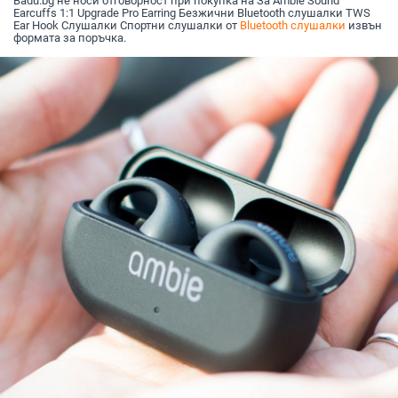
Badu.bg не носи отговорност при покупка на За Ambie Sound
Earcuffs 1:1 Upgrade Pro Earring Безжични Bluetooth слушалки TWS
Ear Hook Слушалки Спортни слушалки от
Bluetooth слушалки
извън
формата за поръчка.