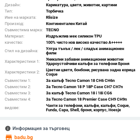
Дизайн:
Карикатура, цветя, животни, картини
Тип:
Торбичка
Име на марката:
Rlisize
Произход:
Континентален Китай
Съвместима марка:
TECNO
Материал:
Издръжлив мек силикон TPU
качество:
100% чисто нов високо качество A+++++
Ултра тънък / лек / сладък анимационен
Стил на дизайна:
филм
Уникални забавни анимационни животни
Характеристики 1:
Удароустойчиви калъфи за телефони Броня
Цветни цветя, бонбони, рисувана задна корица
Характеристики 2:
Coque
Съвместим 1:
За калъф Tecno Camon 18 CH6 CH6n
Съвместим 2:
За Tecno Camon 18 P 18P Case CH7 CH7n
Съвместим 3:
За калъф Tecno Camon 18 i 18i CG6
Съвместим 4:
За Tecno Camon 18 Premier Case CH9 CH9n
Чанти за телефони, калъфи, калъфи, Coque,
видове:
Funda, Capa, Shell, броня, корпус, Hoesje
info
Информация за търговец
store
badu.bg