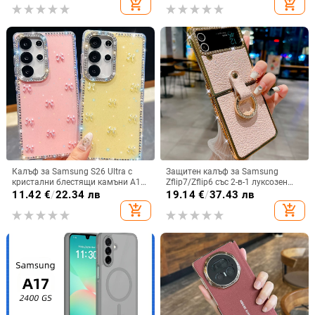
add_shopping_cart
add_shopping_cart
13
Калъф за Samsung S26 Ultra с
Защитен калъф за Samsung
кристални блестящи камъни A17,
Zflip7/Zflip6 със 2-в-1 луксозен
A57IMD Aurora Bow и S24FE,
дизайн, изкуствена кожа и
11.42
€
/
22.34 лв
19.14
€
/
37.43 лв
защита от падане
електроплакиране
add_shopping_cart
add_shopping_cart