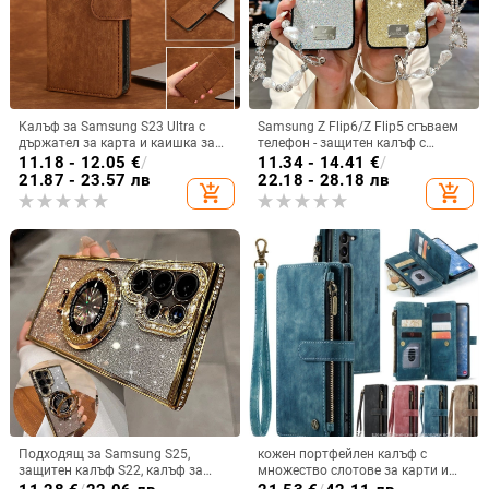
Калъф за Samsung S23 Ultra с
Samsung Z Flip6/Z Flip5 сгъваем
държател за карта и каишка за
телефон - защитен калъф с
през врата
блестяща гривна
11.18 - 12.05
€
/
11.34 - 14.41
€
/
21.87 - 23.57 лв
22.18 - 28.18 лв
add_shopping_cart
add_shopping_cart
Подходящ за Samsung S25,
кожен портфейлен калъф с
защитен калъф S22, калъф за
множество слотове за карти и
мобилен телефон Edge Drill, S24,
цип за iPhone 11–17 Pro Max, XR,