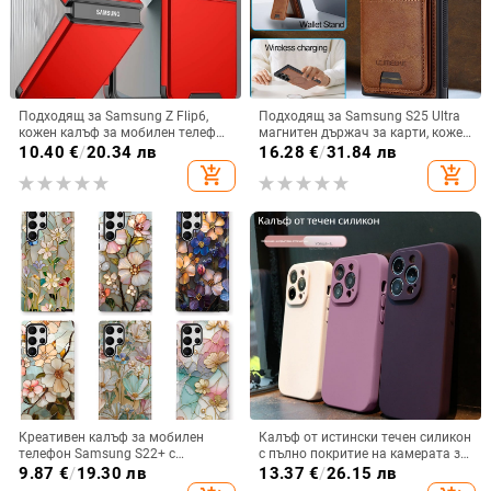
Подходящ за Samsung Z Flip6,
Подходящ за Samsung S25 Ultra
кожен калъф за мобилен телефон
магнитен държач за карти, кожен
Flip5, твърд двустранен калъф
калъф S24Plus, защитен калъф,
10.40
€
/
20.34 лв
16.28
€
/
31.84 лв
против падане за Flip7, защитен
разделен на части, калъф за
add_shopping_cart
add_shopping_cart
калъф Armor
мобилен телефон Samsung
Креативен калъф за мобилен
Калъф от истински течен силикон
телефон Samsung S22+ с
с пълно покритие на камерата за
остъклено цвете, защита от
iPhone 14 Pro Max, iPhone 13 Pro
9.87
€
/
19.30 лв
13.37
€
/
26.15 лв
падане, Ultra Film Case за Apple
и iPhone 12 — удароустойчив