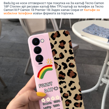
Badu.bg не носи отговорност при покупка на За калъф Tecno Camon
18P Стилен арт рисуван калъф Мек TPU калъф за телефон за Tecno
Camon18 P Camon 18 Premier 18i Заден капак Coque от
Калъфи за
мобилни телефони
извън формата за поръчка.