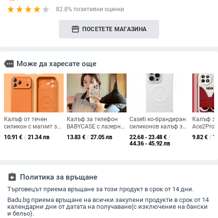
82.8% позитивни оценки
storefront
ПОСЕТЕТЕ МАГАЗИНА
more
Може да харесате още
Калъф от течен
Калъф за телефон
Caseti ко-брандиран
Калъф за
силикон с магнит за
BABYCASE с лазерни
силиконов калъф за
Ace2Pro 
iPhone 17 Pro Max –
акценти и диамантен
iPhone 12 Pro —
карикату
10.91
€
/
21.34 лв
13.83
€
/
27.05 лв
22.68 - 23.48
€
/
9.82
€
/
1
матово покритие,
държач, вдъхновен
MagSafe, защита
минимал
44.36 - 45.92 лв
удароустойчив,
от феи в японския и
срещу изпускане,
дизайн, 
разсейване на
корейски стил
персонализиране
защита, 
топлината, против
защита о
отпечатъци
assignment_return
Политика за връщане
Търговецът приема връщане за този продукт в срок от 14 дни.
Badu.bg приема връщане на всички закупени продукти в срок от 14
календарни дни от датата на получаване(с изключение на бански
и бельо).