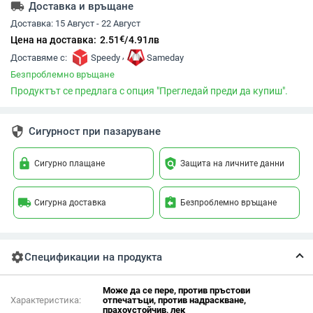
local_shipping
Доставка и връщане
Доставка:
15 Август - 22 Август
€
Цена на доставка:
2.51
/
4.91
лв
,
Доставяме с:
Speedy
Sameday
Безпроблемно връщане
Продуктът се предлага с опция "Прегледай преди да купиш".
security
Сигурност при пазаруване
lock
policy
Сигурно плащане
Защита на личните данни
local_shipping
assignment_return
Сигурна доставка
Безпроблемно връщане
settings
Спецификации на продукта
Може да се пере, против пръстови
Характеристика:
отпечатъци, против надраскване,
прахоустойчив, лек