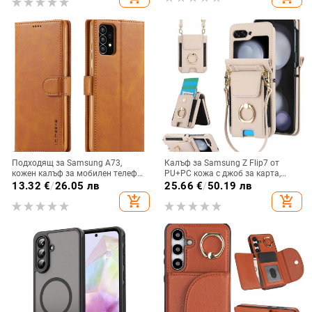
Подходящ за Samsung A73,
Калъф за Samsung Z Flip7 от
кожен калъф за мобилен телефон
PU+PC кожа с джоб за карта,
A36/A16, калъф за мобилен
пръстен за държане, еластичен
13.32
€
/
26.05 лв
25.66
€
/
50.19 лв
телефон A26/A56, флип калъф,
държач за карти и кръстосана
add_shopping_cart
add_shopping_cart
защитен калъф, невидима скоба.
презрамка