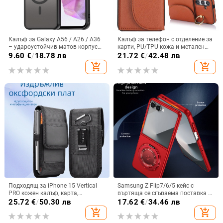
Калъф за Galaxy A56 / A26 / A36
Калъф за телефон с отделение за
– удароустойчив матов корпус
карти, PU/TPU кожа и метален
от PC+TPU с текстура на кожа
пръстен; ръчна изработка,
9.60
€
/
18.78 лв
21.72
€
/
42.48 лв
против изпускане, за Samsung
add_shopping_cart
add_shopping_cart
Подходящ за iPhone 15 Vertical
Samsung Z Flip7/6/5 кейс с
PRO кожен калъф, карта,
въртяща се сгъваема поставка и
оксфордски плат, найлонов плат,
магнитна скоба, 360° въртене,
25.72
€
/
50.30 лв
17.62
€
/
34.46 лв
колан, чанта за кръста на
защита при изпускане,
add_shopping_cart
add_shopping_cart
мобилен телефон
поликарбонатен корпус