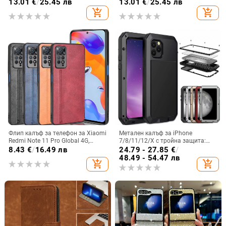
панта, флип
закалено стъкло, модел Аурора
13.01
€
/
25.45 лв
13.01
€
/
25.45 лв
add_shopping_cart
add_shopping_cart
Флип калъф за телефон за Xiaomi
Метален калъф за iPhone
Redmi Note 11 Pro Global 4G,
7/8/11/12/X с тройна защита:
имитационна кожа, бизнес стил
удароустойчив, прахоустойчив и
8.43
€
/
16.49 лв
24.79 - 27.85
€
/
запечатан
48.49 - 54.47 лв
add_shopping_cart
add_shopping_cart