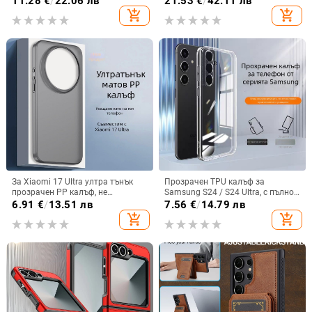
11.28
€
/
22.06 лв
21.53
€
/
42.11 лв
прозрачен магнитен държач със
S24, S25
add_shopping_cart
add_shopping_cart
стрази A56, брокат против
падане на пудра.
За Xiaomi 17 Ultra ултра тънък
Прозрачен TPU калъф за
прозрачен PP калъф, не
Samsung S24 / S24 Ultra, с пълно
пожълтява, матиран финиш и
покритие и защита на камерата
6.91
€
/
13.51 лв
7.56
€
/
14.79 лв
гофриран модел
add_shopping_cart
add_shopping_cart