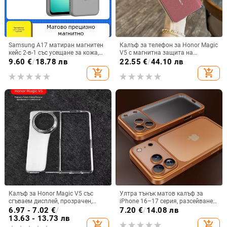
Samsung A17 матиран магнитен
Калъф за телефон за Honor Magic
кейс 2-в-1 със усещане за кожа,
V5 с магнитна защита на
удароустойчива обвивка от
централната ос, пълна защита на
9.60
€
/
18.78 лв
22.55
€
/
44.10 лв
PC+TPU, цветове: розово,
обектива, кожа,
add_shopping_cart
add_shopping_cart
червено, лилаво, синьо, черно
електроплатиране, защита срещу
изпускане
Калъф за Honor Magic V5 със
Ултра тънък матов калъф за
сгъваем дисплей, прозрачен,
iPhone 16–17 серия, разсейване
лъскав, PC материал
на топлината, пълно покритие,
6.97 - 7.02
€
/
7.20
€
/
14.08 лв
удароустойчив и устойчив на
13.63 - 13.73 лв
add_shopping_cart
add_shopping_cart
отпечатъци