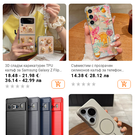
3D сладък карикатурен TPU
Съвместим с прозрачен
калъф за Samsung Galaxy Z Flip
силиконов калъф за телефон
6/3/4, защита срещу изпускане,
Samsung S25 Ultra,
18.48 - 21.98
€
/
14.38
€
/
28.12 лв
корейски стил
персонализиран рисуван дизайн
36.14 - 42.99 лв
add_shopping_cart
add_shopping_cart
за S24 FE и защитен калъф A55
5G.