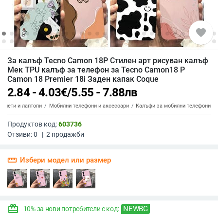
favorite
За калъф Tecno Camon 18P Стилен арт рисуван калъф
Мек TPU калъф за телефон за Tecno Camon18 P
Camon 18 Premier 18i Заден капак Coque
2.84 - 4.03
€
/
5.55 - 7.88
лв
аблети и лаптопи
Мобилни телефони и аксесоари
Калъфи за мобилни телефони
Продуктов код:
603736
Отзиви:
0
|
2
продажби
straighten
Избери модел или размер
redeem
NEWBG
-10% за нови потребители с код: