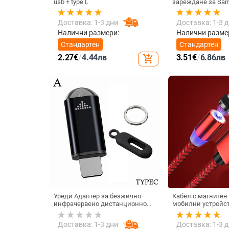
usb + type L
зареждане за Sam
Xiaomi Универсал
Type C Бърз адапт
Доставка: 1-3 дни
Доставка: 1-3 
безжично зарежд
Налични размери:
Налични разме
Стандартен
Стандартен
2.27
€
/
4.44
лв
3.51
€
/
6.86
лв
add_shopping_cart
Уреди Адаптер за безжично
Кабел с магнитен
инфрачервено дистанционно
мобилни устройст
управление Интелигентно
iOS - бързо зареж
приложение за управление на
синхронизиране T
Доставка: 1-3 дни
Доставка: 1-3 
телефона Инфрачервен
USB и LIghting в