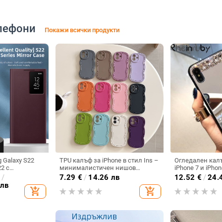
лефони
Покажи всички продукти
 Galaxy S22
TPU калъф за iPhone в стил Ins –
Огледален кал
22 с
минималистичен нишов
iPhone 7 и iPhon
зорче и
дизайн, мек калъф с
€
/
7.29
€
/
14.26 лв
12.52
€
/
24.
ване, без
вълнообразен ръб, устойчив на
 лв
add_shopping_cart
add_shopping_cart
ака
изпускане и на отпечатъци,
матово покритие