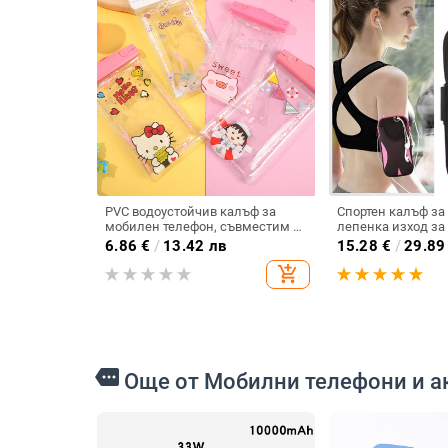
PVC водоустойчив калъф за
Спортен калъф за
мобилен телефон, съвместим с
лепенка изход за
устройства до 7.2 инча, печат на
6.86
€
/
13.42 лв
15.28
€
/
29.89
лого, персонализиране (PVC •
add_shopping_cart
водоустойчив • до 7.2 инча •
печат на лого •
персонализиране)
more
Още от Мобилни телефони и а