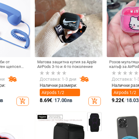
би от
Матова защитна кутия за Apple
Розов мультяш
тен щепсел
AirPods 3-то и 4-то поколение
калъф за AirPod
лефон, Douyin
котка
 електрически
дни
Доставка: 1-3 дни
Доставка: 1-
ки с C порт,
а
ри:
Налични размери:
Налични раз
Airpods 1/2
Airpods 1/2
поколение
поколение
лв
8.69
€
/
17.00
лв
9.22
€
/
18.03
add_shopping_cart
add_shopping_cart