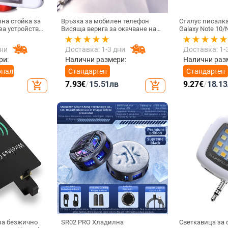
на стойка за
Връзка за мобилен телефон
Стилус писалк
Висяща верига за окачване на
Galaxy Note 10/N
 / 4.8 инча
врата Висулка Кристални
Универсална к
мъниста Ръчна изработка Анти-
писалка Чувст
дни
Доставка: 1-3 дни
Доставка: 1-
загубено въже за каишка за
екран SPen Не 
iPhone Подвижна
Bluetooth
ри:
Налични размери:
Налични раз
онална
Стандартен
Стандартен
ефон
7.93
€
/
15.51
лв
9.27
€
/
18.13
add_shopping_cart
add_shopping_cart
за безжично
SR02 PRO Хладилна
Светкавица за