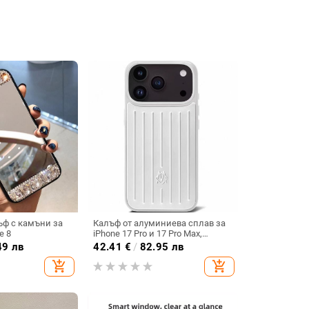
ъф с камъни за
Калъф от алуминиева сплав за
e 8
iPhone 17 Pro и 17 Pro Max,
удароустойчив, магнитно
49 лв
42.41
€
/
82.95 лв
заключване, инжекционно
add_shopping_cart
add_shopping_cart
формован дизайн, възможност
за персонализация