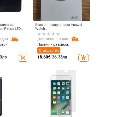
тлина за
Безжично зарядно за Huawei
он Ръчна LED
Watch
елфи излъчване
GT6/GT5/Watch5/Watch4/GT4 –
търна
метален корпус, магнитно
3 дни
Доставка: 1-3 дни
тлина
зареждане, QC 3.0 бързо
нция Запълваща
зареждане, 5W изход
мери:
Налични размери:
обилен телефон
Стандартен
3
лв
18.60
€
/
36.38
лв
add_shopping_cart
add_shopping_cart