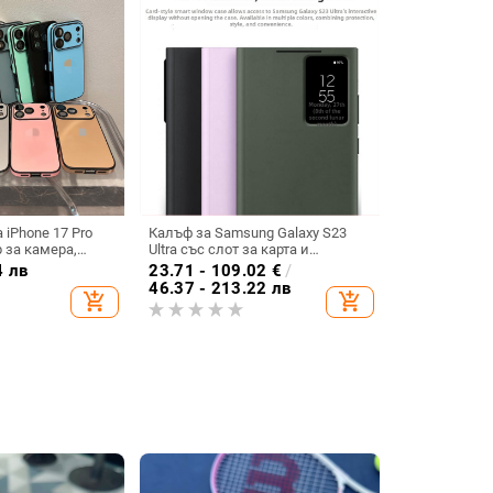
 iPhone 17 Pro
Калъф за Samsung Galaxy S23
 за камера,
Ultra със слот за карта и
 удароустойчив
интелигентно прозорче, пълен
4 лв
23.71 - 109.02
€
/
обхват, Sleep Chip 23
46.37 - 213.22 лв
add_shopping_cart
add_shopping_cart