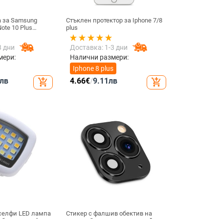
а за Samsung
Стъклен протектор за Iphone 7/8
ote 10 Plus
plus
апацитивна
вителен сензорен
3 дни
Доставка: 1-3 дни
е съвместим с
мери:
Налични размери:
Iphone 8 plus
лв
4.66
€
/
9.11
лв
add_shopping_cart
add_shopping_cart
 селфи LED лампа
Стикер с фалшив обектив на