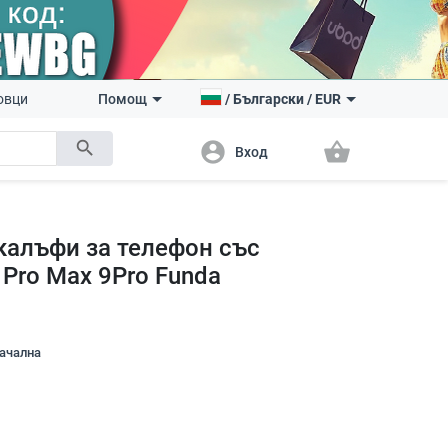
овци
Помощ
/
Български
/
EUR
search
account_circle
shopping_basket
Вход
калъфи за телефон със
 Pro Max 9Pro Funda
начална