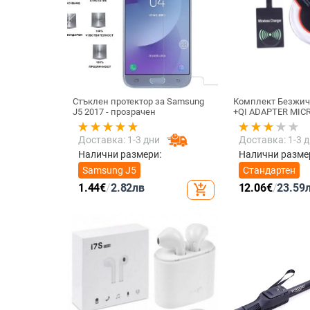
Стъклен протектор за Samsung
Комплект Безжич
J5 2017 - прозрачен
+QI ADAPTER MICR
телефон + Qi Без
приемник с micro
Доставка: 1-3 дни
Доставка: 1-3 
цвят
Налични размери:
Налични разме
Samsung J5
Стандартен
1.44
€
/
2.82
лв
12.06
€
/
23.59
add_shopping_cart