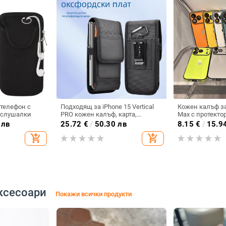
 телефон с
Подходящ за iPhone 15 Vertical
Кожен калъф за
 слушалки
PRO кожен калъф, карта,
Max с протектор
оксфордски плат, найлонов
пълен обхват и
 лв
25.72
€
/
50.30 лв
8.15
€
/
15.9
плат, колан, чанта за кръста на
твърд кейс
add_shopping_cart
add_shopping_cart
мобилен телефон
ксесоари
Покажи всички продукти