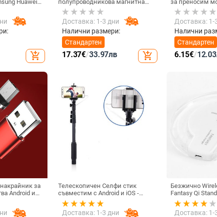
sung Huawei
полупроводникова магнитна
за преносим м
ен Micro USB
задна щипка за мобилен
Запълваща све
ер за
телефон Радиатор за игра на
фотография, ак
дни
Доставка: 1-3 дни
Доставка: 1-
ане
живо Цифров дисплей
Директна доставка от
ри:
Налични размери:
Налични раз
фабриката
Стандартен
Стандартен
17.37
€
/
33.97
лв
6.15
€
/
12.03
add_shopping_cart
add_shopping_cart
 накрайник за
Телескопичен Селфи стик
Безжично Wirel
ва Android и
съвместим с Android и iOS -
Fantasy Qi Stan
дане и
Черен
5W и тип на св
YPE-C, Micro
бял цвят
дни
Доставка: 1-3 дни
Доставка: 1-