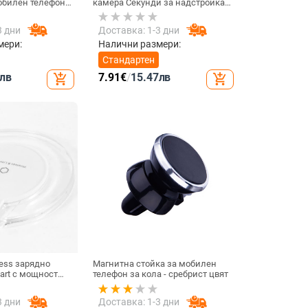
обилен телефон
камера Секунди за надстройка
тлина за
на iPhone телефон Протектор на
умулаторна
екрана за iPhone X / XS Max
3 дни
Доставка: 1-3 дни
Смяна на iPhone 11 pro Max
мери:
Налични размери:
Стандартен
лв
7.91
€
/
15.47
лв
add_shopping_cart
add_shopping_cart
ess зарядно
Магнитна стойка за мобилен
dart с мощност
телефон за кола - сребрист цвят
ързаност USB -
3 дни
Доставка: 1-3 дни