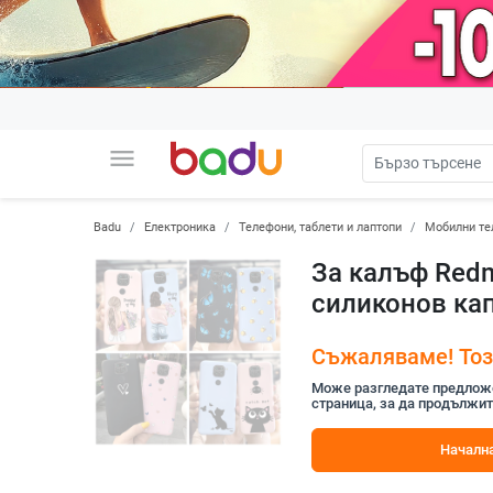
menu
Badu
Електроника
Телефони, таблети и лаптопи
Мобилни те
За калъф Redm
силиконов кап
Съжаляваме! Този
Може разгледате предложен
страница, за да продължит
Начална