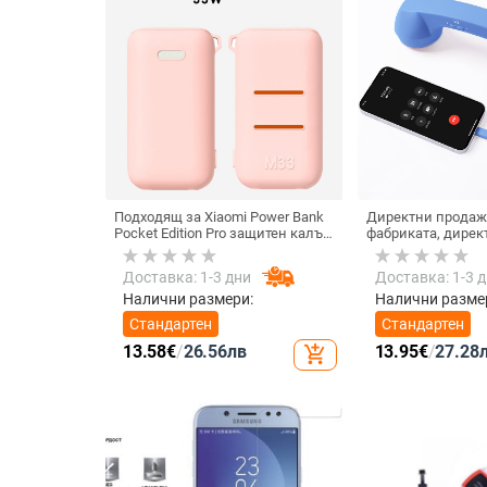
Подходящ за Xiaomi Power Bank
Директни продаж
Pocket Edition Pro защитен калъф
фабриката, дирек
33W силиконов 10000mA
тип C, мобилен те
неплъзгащ се защитен калъф за
Internet Celebrity,
Доставка: 1-3 дни
Доставка: 1-3 
Power Bank
микрофон, слушал
кабелна слушалк
Налични размери:
Налични разме
Стандартен
Стандартен
13.58
€
/
26.56
лв
13.95
€
/
27.28
add_shopping_cart