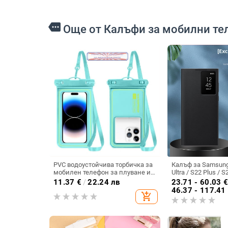
more
Още от Калъфи за мобилни те
PVC водоустойчива торбичка за
Калъф за Samsung
мобилен телефон за плуване и
Ultra / S22 Plus / S
гмуркане, съвместима със
интелигентно про
11.37
€
/
22.24 лв
23.71 - 60.03
сензорен екран, самозатваряща
защита при заспи
46.37 - 117.41
add_shopping_cart
се торба
разгъване на кап