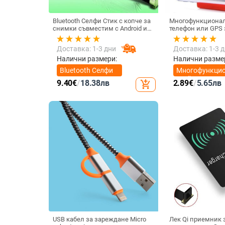
Bluetooth Селфи Стик с копче за
Многофункционал
снимки съвместим с Android и
телефон или GPS за устройства
iOS- Черен/Зелен
с размери до 76мм
Доставка: 1-3 дни
Доставка: 1-3 
Налични размери:
Налични разме
Bluetooth Селфи
Многофункци
Стик
стойка за тел
9.40
€
/
18.38
лв
2.89
€
/
5.65
лв
add_shopping_cart
USB кабел за зареждане Micro
Лек Qi приемник 