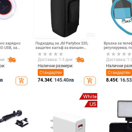
но зарядно
Подходящ за Jbl Partybox 320,
Връзка за теле
O USB, за
защитен калъф за външен
регулируема, 
жичен
високоговорител, калъф за
за врата, каиш
 USB-черен
количка Stage 320 Audio,
за мобилни тел
дни
Доставка: 1-3 дни
Доставка: 1-
прахозащитно покритие.
мобилен телеф
врата, универс
ри:
Налични размери:
Налични раз
Стандартен
Стандартен
лв
74.34
€
/
145.40
лв
8.45
€
/
16.53
add_shopping_cart
add_shopping_cart