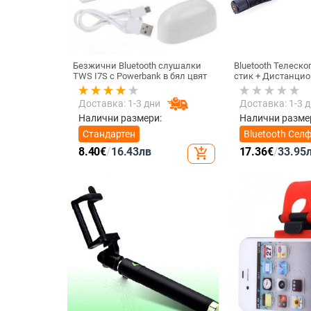
Безжични Bluetooth слушалки
Bluetooth Телеск
TWS I7S с Powerbank в бял цвят
стик + Дистанцио
снимане, съвмест
IOS - Черен
Доставка: 1-3 дни
Доставка: 1-3 
Налични размери:
Налични разме
Стандартен
Bluetooth Сел
стик +
8.40
€
/
16.43
лв
17.36
€
/
33.95
add_shopping_cart
Дистанционно
снимане