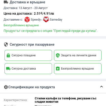
local_shipping
Доставка и връщане
Доставка:
13 Август - 20 Август
€
Цена на доставка:
2.51
/
4.91
лв
,
Доставяме с:
Speedy
Sameday
Безпроблемно връщане
Продуктът се предлага с опция "Прегледай преди да купиш".
security
Сигурност при пазаруване
lock
policy
Сигурно плащане
Защита на личните данни
local_shipping
assignment_return
Сигурна доставка
Безпроблемно връщане
settings
Спецификации на продукта
Стилни калъфи за телефони, рисувани със
Характеристика:
сладки животни