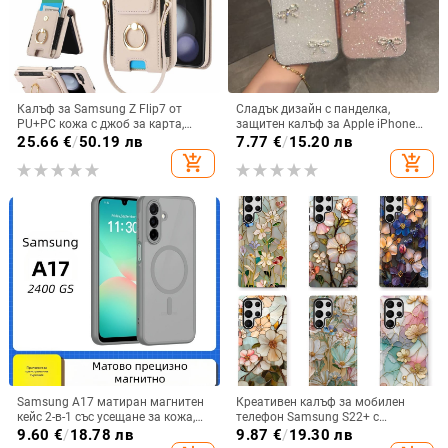
Калъф за Samsung Z Flip7 от
Сладък дизайн с панделка,
PU+PC кожа с джоб за карта,
защитен калъф за Apple iPhone
пръстен за държане, еластичен
11–15 Pro Max, пълен обхват
25.66
€
/
50.19 лв
7.77
€
/
15.20 лв
държач за карти и кръстосана
add_shopping_cart
add_shopping_cart
презрамка
Samsung A17 матиран магнитен
Креативен калъф за мобилен
кейс 2-в-1 със усещане за кожа,
телефон Samsung S22+ с
удароустойчива обвивка от
остъклено цвете, защита от
9.60
€
/
18.78 лв
9.87
€
/
19.30 лв
PC+TPU, цветове: розово,
падане, Ultra Film Case за Apple