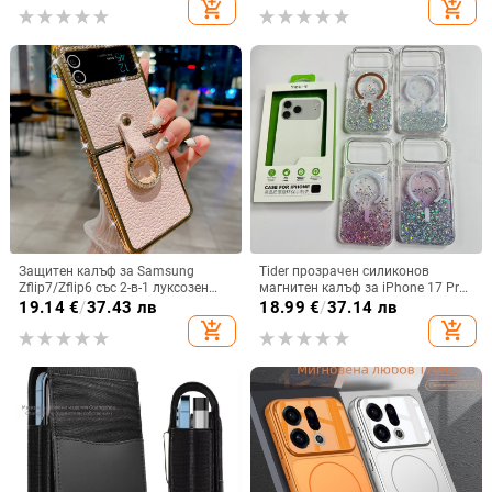
add_shopping_cart
add_shopping_cart
червено, лилаво, синьо, черно
13
Защитен калъф за Samsung
Tider прозрачен силиконов
Zflip7/Zflip6 със 2-в-1 луксозен
магнитен калъф за iPhone 17 Pro
дизайн, изкуствена кожа и
Max, защита срещу падане,
19.14
€
/
37.43 лв
18.99
€
/
37.14 лв
електроплакиране
стилен дизайн
add_shopping_cart
add_shopping_cart