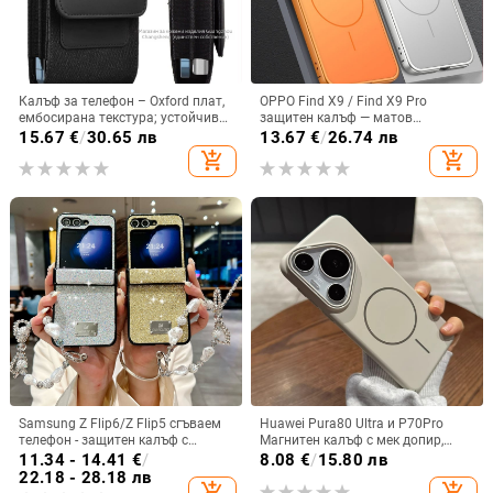
Калъф за телефон – Oxford плат,
OPPO Find X9 / Find X9 Pro
ембосирана текстура; устойчив
защитен калъф — матов
на износ и изпадане, против
пластмасов, минималистичен
15.67
€
/
30.65 лв
13.67
€
/
26.74 лв
отпечатъци; съвместим с iPhone
стил, против изпускане, магнитно
add_shopping_cart
add_shopping_cart
12, iPhone 13, iPhone 14 и други
зареждане, възможност за
персонализация
Samsung Z Flip6/Z Flip5 сгъваем
Huawei Pura80 Ultra и P70Pro
телефон - защитен калъф с
Магнитен калъф с мек допир,
блестяща гривна
ултра тънък PC корпус,
11.34 - 14.41
€
/
8.08
€
/
15.80 лв
противоударна защита
22.18 - 28.18 лв
add_shopping_cart
add_shopping_cart