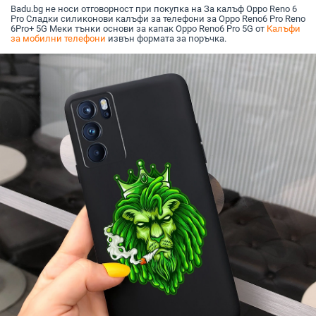
Badu.bg не носи отговорност при покупка на За калъф Oppo Reno 6
Pro Сладки силиконови калъфи за телефони за Oppo Reno6 Pro Reno
6Pro+ 5G Меки тънки основи за капак Oppo Reno6 Pro 5G от
Калъфи
за мобилни телефони
извън формата за поръчка.