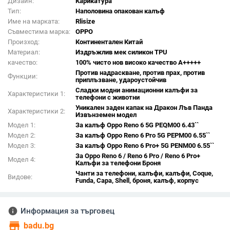
Дизайн:
Карикатура
Тип:
Наполовина опакован калъф
Име на марката:
Rlisize
Съвместима марка:
OPPO
Произход:
Континентален Китай
Материал:
Издръжлив мек силикон TPU
качество:
100% чисто нов високо качество A+++++
Против надраскване, против прах, против
Функции:
приплъзване, удароустойчив
Сладки модни анимационни калъфи за
Характеристики 1:
телефони с животни
Уникален заден капак на Дракон Лъв Панда
Характеристики 2:
Извънземен модел
Модел 1:
За калъф Oppo Reno 6 5G PEQM00 6.43``
Модел 2:
За калъф Oppo Reno 6 Pro 5G PEPM00 6.55``
Модел 3:
За калъф Oppo Reno 6 Pro+ 5G PENM00 6.55``
За Oppo Reno 6 / Reno 6 Pro / Reno 6 Pro+
Модел 4:
Калъфи за телефони Броня
Чанти за телефони, калъфи, калъфи, Coque,
Видове:
Funda, Capa, Shell, броня, калъф, корпус
info
Информация за търговец
store
badu.bg