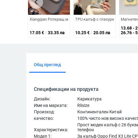
chevron_left
Xiangqian Ротиращ магнитен държач за кейс на iPhone —
TPU калъф с глазурно лепило за i
Магнитен
13.68 - 
17.05
€
/
33.35 лв
10.25
€
/
20.05 лв
26.76 - 
Общ преглед
Спецификации на продукта
Дизайн:
Карикатура
Име на марката:
Rlisize
Произход:
Континентален Китай
качество:
100% чисто нов високо качес
Прост моден калъф с 26 букв
Характеристика:
телефон
Модел 1:
За калъф Oppo Find X3 Lite C