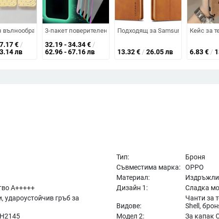
 мътен акрил, анти падане, удароустойчив, магнитен, отвеждане на топл
Phone 13 Pro Max и iPhone 14 Pro Max — защита от изпускане
 вълнообразен минималистичен калъф със звезден мотив за Samsung Z Fl
3-пакет поверителен протектор за екран от закалено стък
Подходящ за Samsung A73, кожен
Кейс за т
27.17
€
/
32.19 - 34.34
€
/
53.14 лв
62.96 - 67.16 лв
13.32
€
/
26.05 лв
6.83
€
/
1
Тип:
Броня
Съвместима марка:
OPPO
Материал:
Издръжли
тво A+++++
Дизайн 1:
Сладка мо
и, удароустойчив гръб за
Чанти за 
Видове:
Shell, брон
PH2145
Модел 2:
За капак O