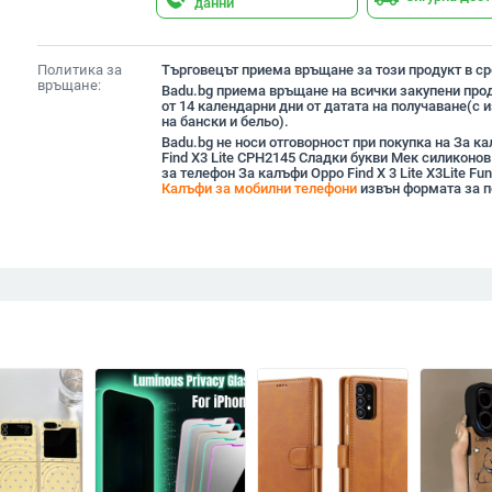
данни
Политика за
Търговецът приема връщане за този продукт в сро
връщане:
Badu.bg приема връщане на всички закупени прод
от 14 календарни дни от датата на получаване(с
на бански и бельо).
Badu.bg не носи отговорност при покупка на За к
Find X3 Lite CPH2145 Сладки букви Мек силиконов
за телефон За калъфи Oppo Find X 3 Lite X3Lite Fu
Калъфи за мобилни телефони
извън формата за п