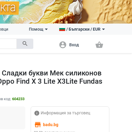
овци
Помощ
/
Български
/
EUR
search
account_circle
shopping_basket
Вход
5 Сладки букви Мек силиконов
po Find X 3 Lite X3Lite Fundas
в код:
604233
info
Информация за търговец
store
badu.bg