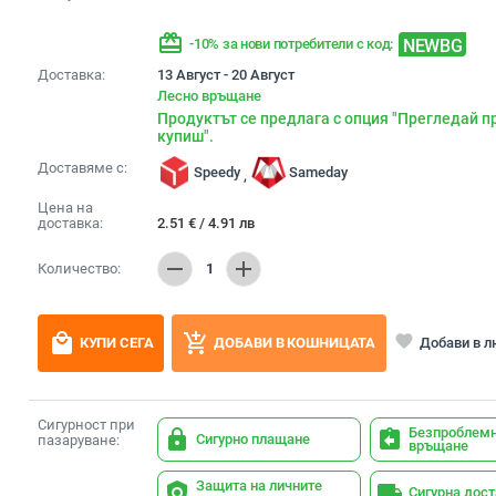
redeem
NEWBG
-10% за нови потребители с код:
Доставка:
13 Август - 20 Август
Лесно връщане
Продуктът се предлага с опция "Прегледай п
купиш".
Доставяме с:
Speedy
Sameday
,
Цена на
доставка:
2.51
€
/
4.91
лв
remove
add
Количество:
1
local_mall
add_shopping_cart
favorite
Добави в 
КУПИ СЕГА
ДОБАВИ В КОШНИЦАТА
Сигурност при
Безпроблем
lock
assignment_return
Сигурно плащане
пазаруване:
връщане
Защита на личните
policy
local_shipping
Сигурна дос