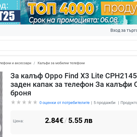
Вход за търг
лефони и аксесоари
Калъфи за мобилни телефони
За калъф Oppo Find X3 Lite CPH214
заден капак за телефон За калъфи Op
броня
0
оценки от потребителите
5
продажби
Продукто
2.84
€
/
5.55
лв
Цена: