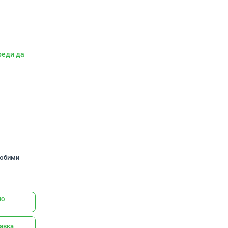
реди да
любими
но
тавка