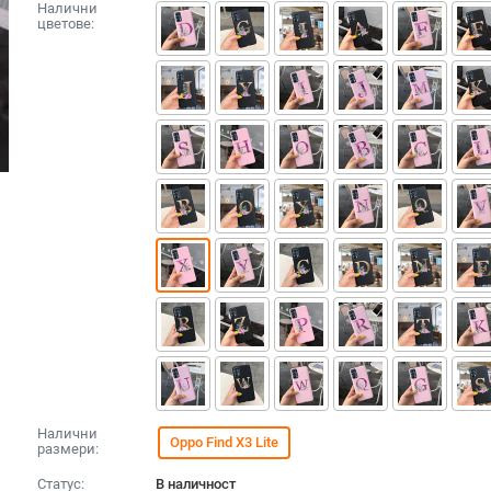
Налични
цветове:
Налични
Oppo Find X3 Lite
размери:
Статус:
В наличност