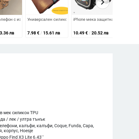
chevron_right
ината
ip 7 и Z Flip 4/5/6
ло за iPhone 16 Pro Max
 калъф за мобилен телефон A36/A16, калъф за мобилен телефон A26/A56
елефон с изкуствена пухкава козина и плюшено кученце за iPhone 16 Pro
Универсален силиконов калъф за мобилен телефон с защи
iPhone мека защитна кутия със ст
Калъф за 
3.36 лв
7.98
€
/
15.61 лв
10.49
€
/
20.52 лв
17.18
€
/
в мек силикон TPU
да / лек / ултра тънък
телефони, калъфи, калъфи, Coque, Funda, Capa,
я, корпус, Hoesje
ppo Find X3 Lite 6.43``