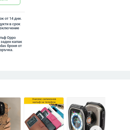
к от 14 дни.
укти в срок
 изключение
алъф Oppo
 заден капак
ndas броня от
оръчка.