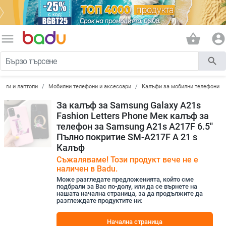
menu
shopping_basket
account_circle
search
лети и лаптопи
Мобилни телефони и аксесоари
Калъфи за мобилни телефони
За калъф за Samsung Galaxy A21s
Fashion Letters Phone Мек калъф за
телефон за Samsung A21s A217F 6.5''
Пълно покритие SM-A217F A 21 s
Калъф
Съжаляваме! Този продукт вече не е
наличен в Badu.
Може разгледате предложенията, който сме
подбрали за Вас по-долу, или да се върнете на
нашата начална страница, за да продължите да
разглеждате продуктите ни:
Начална страница