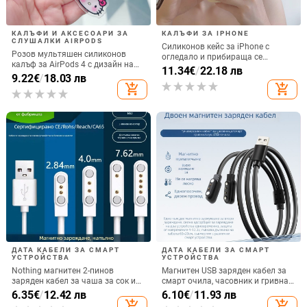
КАЛЪФИ И АКСЕСОАРИ ЗА
КАЛЪФИ ЗА IPHONE
СЛУШАЛКИ AIRPODS
Силиконов кейс за iPhone с
Розов мультяшен силиконов
огледало и прибираща се
калъф за AirPods 4 с дизайн на
подвижна стойка в дизайн на
11.34
€
/
22.18 лв
котка
9.22
€
/
18.03 лв
петолъчка, съвместим с iPhone
add_shopping_cart
add_shopping_cart
13–17 Pro/Max
ДАТА КАБЕЛИ ЗА СМАРТ
ДАТА КАБЕЛИ ЗА СМАРТ
УСТРОЙСТВА
УСТРОЙСТВА
Nothing магнитен 2-пинов
Магнитен USB заряден кабел за
заряден кабел за чаша за сок и
смарт очила, часовник и гривна
смарт часовник – 60 см, силен
– едно към две, съвместим с 4.0-
6.35
€
/
12.42 лв
6.10
€
/
11.93 лв
магнит N52, 7,62 мм разстояние
12.3, марка Rising Sun
add_shopping_cart
add_shopping_cart