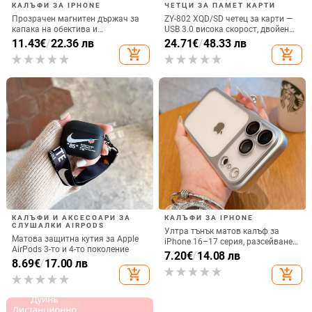
КАЛЪФИ ЗА IPHONE
ЧЕТЦИ ЗА ПАМЕТ КАРТИ
Прозрачен магнитен държач за
ZY-802 XQD/SD четец за карти —
капака на обектива и
USB 3.0 висока скорост, двойен
удароустойчив твърд калъф за
интерфейс Type-C и USB,
11.43
€
/
22.36 лв
24.71
€
/
48.33 лв
iPhone 17 Pro Max
алуминиев сплав + ABS
add_shopping_cart
add_shopping_cart
КАЛЪФИ И АКСЕСОАРИ ЗА
КАЛЪФИ ЗА IPHONE
СЛУШАЛКИ AIRPODS
Ултра тънък матов калъф за
Матова защитна кутия за Apple
iPhone 16–17 серия, разсейване
AirPods 3-то и 4-то поколение
на топлината, пълно покритие,
7.20
€
/
14.08 лв
8.69
€
/
17.00 лв
удароустойчив и устойчив на
add_shopping_cart
add_shopping_cart
отпечатъци