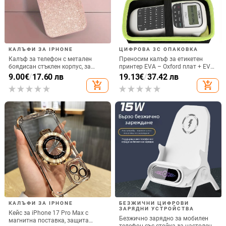
КАЛЪФИ ЗА IPHONE
ЦИФРОВА 3C ОПАКОВКА
Калъф за телефон с метален
Преносим калъф за етикетен
боядисан стъклен корпус, за
принтер EVA – Oxford плат + EVA,
iPhone 11–14 Pro Max,
горещо пресовано EVA и шиене,
9.00
€
/
17.60 лв
19.13
€
/
37.42 лв
охлаждане, модел YK263
товароподемност 10 кг
add_shopping_cart
add_shopping_cart
КАЛЪФИ ЗА IPHONE
БЕЗЖИЧНИ ЦИФРОВИ
ЗАРЯДНИ УСТРОЙСТВА
Кейс за iPhone 17 Pro Max с
Безжично зарядно за мобилен
магнитна поставка, защита