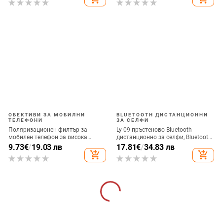
между пиновете
ОБЕКТИВИ ЗА МОБИЛНИ
BLUETOOTH ДИСТАНЦИОННИ
ТЕЛЕФОНИ
ЗА СЕЛФИ
Поляризационен филтър за
Ly-09 пръстеново Bluetooth
мобилен телефон за висока
дистанционно за селфи, Bluetooth
резолюция — ND филтър, модел
5.3, ABS материал, тегло 10
9.73
€
/
19.03 лв
17.81
€
/
34.83 лв
GZM
add_shopping_cart
add_shopping_cart