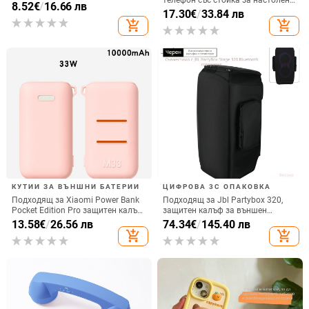
телефон със стойка за настолен
срещу изпускане на четирите
8.52
€
/
16.66 лв
монтаж за хоризонтално или
17.30
€
/
33.84 лв
ъгъла, акрилен корпус с
вертикално ползване, QC3.0, 2 A,
add_shopping_cart
add_shopping_cart
електроплатиран финиш
15 W, Бързо зареждане
КУТИИ ЗА ВЪНШНИ БАТЕРИИ
ЦИФРОВА 3C ОПАКОВКА
Подходящ за Xiaomi Power Bank
Подходящ за Jbl Partybox 320,
Pocket Edition Pro защитен калъф
защитен калъф за външен
33W силиконов 10000mA
високоговорител, калъф за
13.58
€
/
26.56 лв
74.34
€
/
145.40 лв
неплъзгащ се защитен калъф за
количка Stage 320 Audio,
add_shopping_cart
add_shopping_cart
Power Bank
прахозащитно покритие.