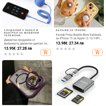
СЛУШАЛКИ С КАБЕЛ И
КАЛЪФИ ЗА IPHONE
КОНТРОЛ ЗА МОБИЛНИ
Калъф Press Bubble Blow Kabibala
ТЕЛЕФОНИ
за iPhone 15 за Apple 12 13/14Pro
Директни продажби от
Max, устойчив на изпускане 11
13.98
€
/
27.34 лв
фабриката, директен щепсел тип
C, мобилен телефон, Douyin
13.95
€
/
27.28 лв
Internet Celebrity, електрически
add_shopping_cart
add_shopping_cart
микрофон, слушалки с C порт,
кабелна слушалка