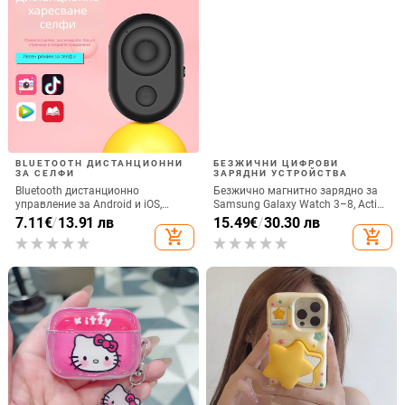
BLUETOOTH ДИСТАНЦИОННИ
БЕЗЖИЧНИ ЦИФРОВИ
ЗА СЕЛФИ
ЗАРЯДНИ УСТРОЙСТВА
Bluetooth дистанционно
Безжично магнитно зарядно за
управление за Android и iOS,
Samsung Galaxy Watch 3–8, Active
универсално за снимки и
1/2 • QC2.0 • Магнитно зареждане
7.11
€
/
13.91 лв
15.49
€
/
30.30 лв
видеозаписи, модел 6-key tremolo,
• 3W / 1A
add_shopping_cart
add_shopping_cart
Vernon, ABS материал, тегло 15 g