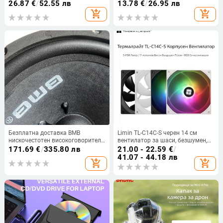
батерии, аксесоар за игри,
управление Chromecast Google
26.87
€
/
52.55 лв
13.78
€
/
26.95 лв
производител, игрова конзола
Google Voice
add_shopping_cart
add_shopping_cart
Безплатна доставка BMB
Limin TL-C14C-S черен 14 см
нискочестотен високоговорител
вентилатор за шаси, безшумен,
за KTV високоговорител,
бял, ARGB, охлаждащ вентилатор
171.69
€
/
335.80 лв
21.00 - 22.59
€
/
субуфер, рог 8 инча, 10 инча, 12
за компютър
41.07 - 44.18 лв
add_shopping_cart
add_shopping_cart
инча нискочестотен
високоговорител