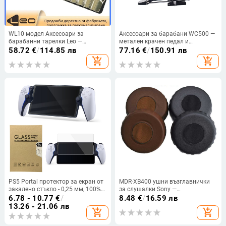
WL10 модел Аксесоари за
Аксесоари за барабани WC500 —
барабанни тарелки Leo —
метален крачен педал и
западни ударни инструменти,
комплект барабанни палки
58.72
€
/
114.85 лв
77.16
€
/
150.91 лв
материал: Друг; опаковка:
add_shopping_cart
add_shopping_cart
Поднос
PS5 Portal протектор за екран от
MDR-XB400 ушни възглавнички
закалено стъкло - 0,25 мм, 100%
за слушалки Sony —
прозрачност, съвместим с PS5
имитационна кожа, протеинова
6.78 - 10.77
€
/
8.48
€
/
16.59 лв
Portal, OEM обработка
повърхност, самозалепващо
13.26 - 21.06 лв
add_shopping_cart
add_shopping_cart
задно, 2 чифта (Model MDR-
XB400)