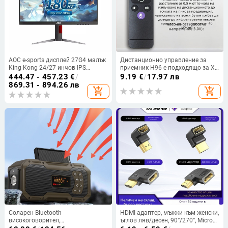
AOC e-sports дисплей 27G4 малък
Дистанционно управление за
King Kong 24/27 инчов IPS
приемник H96 е подходящо за X3
компютърен дисплей 180hz
H96Mini Mx10Pro Mx1 H96Max
444.47 - 457.23
€
/
9.19
€
/
17.97 лв
геймърски LCD екран
Remo до H96
869.31 - 894.26 лв
add_shopping_cart
add_shopping_cart
Соларен Bluetooth
HDMI адаптер, мъжки към женски,
високоговорител,
ъглов ляв/десен, 90°/270°, Micro
многофункционален, преносим,
HDMI, позлатени контакти