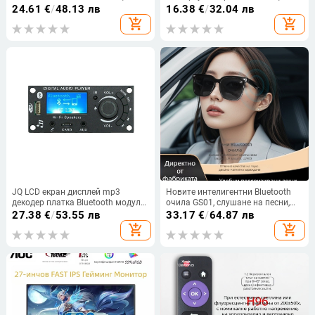
вътрешно и външно използване,
мобилен геймплей, монтиран на
24.61
€
/
48.13 лв
16.38
€
/
32.04 лв
HD DVB-T приемане
главата, мини VR подарък
add_shopping_cart
add_shopping_cart
JQ LCD екран дисплей mp3
Новите интелигентни Bluetooth
декодер платка Bluetooth модул
очила GS01, слушане на песни,
DIY продукт автомобилни аудио
обаждане, шофиране, навигация,
27.38
€
/
53.55 лв
33.17
€
/
64.87 лв
аксесоари аудио усилвател
UV защита, поляризирани,
add_shopping_cart
add_shopping_cart
платка
удобни за носене