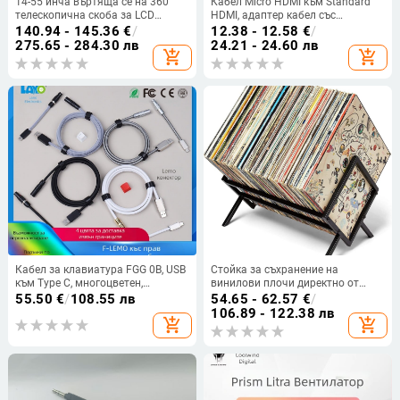
14-55 инча въртяща се на 360°
Кабел Micro HDMI към Standard
телескопична скоба за LCD
HDMI, адаптер кабел със
телевизор универсална стойка за
позлатени контакти, дължина 2
140.94 - 145.36
€
/
12.38 - 12.58
€
/
монитор функционална стойка
м, за монитори и SLR камери
275.65 - 284.30 лв
24.21 - 24.60 лв
add_shopping_cart
add_shopping_cart
за телевизор за трансгранично
ползване
Кабел за клавиатура FGG 0B, USB
Стойка за съхранение на
към Type C, многоцветен,
винилови плочи директно от
персонализиран, air plug-in, къс,
фабриката, стойка за CD плочи,
55.50
€
/
108.55 лв
54.65 - 62.57
€
/
прав, цвят лимон
трансгранична подвижна стойка
106.89 - 122.38 лв
add_shopping_cart
add_shopping_cart
за съхранение на списания в
европейски стил