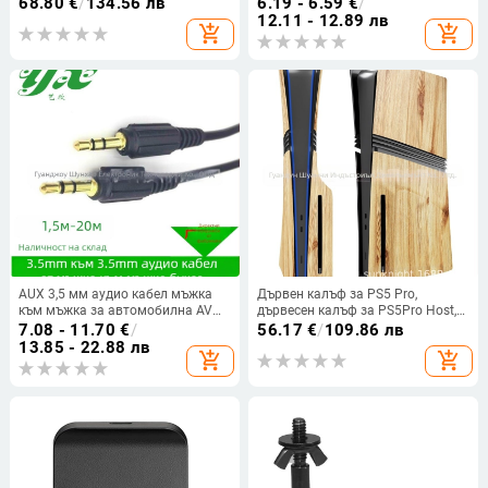
68.80
€
/
134.56 лв
6.19 - 6.59
€
/
за къмпинг, радио, авариен,
12.11 - 12.89 лв
add_shopping_cart
add_shopping_cart
презареждащ се, фенерче, аудио
AUX 3,5 мм аудио кабел мъжка
Дървен калъф за PS5 Pro,
към мъжка за автомобилна AV
дървесен калъф за PS5Pro Host,
система, за телефон и компютър,
дървесен калъф за PS5 Pro,
7.08 - 11.70
€
/
56.17
€
/
109.86 лв
златни контакти, медни
резервен калъф
13.85 - 22.88 лв
add_shopping_cart
add_shopping_cart
проводници, удължителен кабел