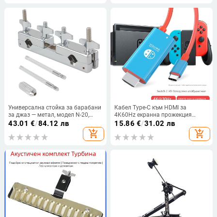
Универсална стойка за барабани
Кабел Type-C към HDMI за
за джаз — метал, модел N-20,
4K60Hz екранна прожекция
подходяща за ударни
Nintendo Switch 2 Gen
43.01
€
/
84.12 лв
15.86
€
/
31.02 лв
инструменти
add_shopping_cart
add_shopping_cart