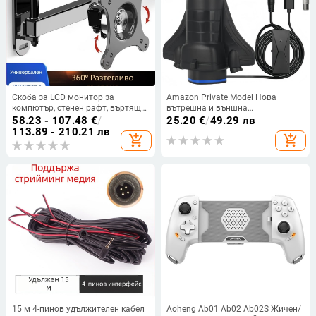
Скоба за LCD монитор за
Amazon Private Model Нова
компютър, стенен рафт, въртящ
вътрешна и външна
се прибиращ се закачалка за
телевизионна антена HDTV
58.23 - 107.48
€
/
25.20
€
/
49.29 лв
телевизор, универсален стенен
антена DVB-T2 High-Definition
113.89 - 210.21 лв
add_shopping_cart
add_shopping_cart
рафт
цифрова телевизионна антена
15 м 4-пинов удължителен кабел
Aoheng Ab01 Ab02 Ab02S Жичен/