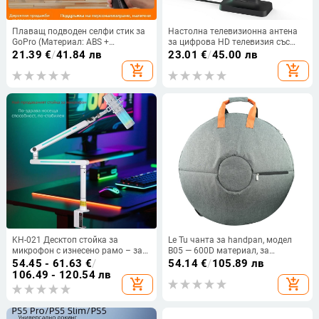
Плаващ подводен селфи стик за
Настолна телевизионна антена
GoPro (Материал: ABS +
за цифрова HD телевизия със
алуминиева сплав;
USB усилвател за по-широк
21.39
€
/
41.84 лв
23.01
€
/
45.00 лв
Съвместимост: универсална;
обхват
add_shopping_cart
add_shopping_cart
Бранд: Nothing)
KH-021 Десктоп стойка за
Le Tu чанта за handpan, модел
микрофон с изнесено рамо – за
B05 — 600D материал, за
лайв предаване и запис
етнически ударни аксесоари,
54.45 - 61.63
€
/
54.14
€
/
105.89 лв
произход Хуэйчжоу.
106.49 - 120.54 лв
add_shopping_cart
add_shopping_cart