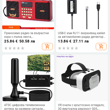
Преносимо радио за възрастни
USB-C към RJ11 захранващ кабел
хора с пълна лента,
за автомобилен радар детектор,
многофункционално радио с
усилване 5V-12V, дължина 1.5 м,
25.86
€
/
50.58 лв
13.86
€
/
27.11 лв
пълна лента, фабрика за
модел Usb C to RJ11
add_shopping_cart
add_shopping_cart
Bluetooth високоговорител на
едро
ATSC цифрова телевизионна
VR очила с кръстосано огледало,
антена за наземни сигнали,
3D виртуална реалност G05,