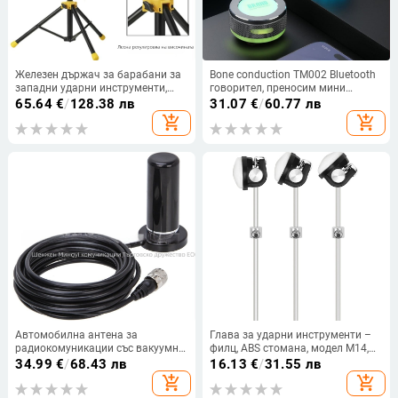
Железен държач за барабани за
Bone conduction TM002 Bluetooth
западни ударни инструменти,
говорител, преносим мини
част от аксесоарите за
субуфер, метално тяло; Bluetooth
65.64
€
/
128.38 лв
31.07
€
/
60.77 лв
музикални инструменти
5.3, честотен диапазон 100 Hz–
add_shopping_cart
add_shopping_cart
20 kHz, SNR ≥75 dB, 3 W, IPX6
водоустойчив
Автомобилна антена за
Глава за ударни инструменти –
радиокомуникации със вакуумна
филц, ABS стомана, модел M14,
чашка, двойна честота 144/430
OPP пакет
34.99
€
/
68.43 лв
16.13
€
/
31.55 лв
MHz, обхват 10–50 км, без
add_shopping_cart
add_shopping_cart
батерия, за комуникации