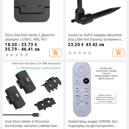
Xbox One Elite Series 2 Десктоп
Скоба за GoPro камера Mountain
зарядно с USB-C, ABS, 90 г
Dog Little Ant Dajiang, катерене по
дърветата, поле за нокти, скално
18.30 - 23.73
€
/
22.20
€
/
43.42 лв
катерене, основно спортно
35.79 - 46.41 лв
add_shopping_cart
add_shopping_cart
фиксиране на камерата
Нов Xbox Series X/Xboxone
Заместващ модел G9N9N, Ga1,
контролер, напълно съвместим с
подходящ за дистанционно