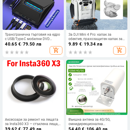
Трансгранична търговия на едро
За DJI Mini 4 Pro: капак за
с USB/Type-C мобилни DVD
обектив, прахозащитен капак за
записвачки, SD/TF карта, седем-в-
гимбал и фиксиращ ръкав за
40.65
€
/
79.50 лв
9.89
€
/
19.34 лв
едно многофункционално
камера — Brdrc Ew10061
add_shopping_cart
add_shopping_cart
външно оптично устройство
Аксесоари за ремонт на лещата
Външна антена за 4G/5G,
за Insta360 X3 — стъклена леща,
омнидирекционална
съвместим с X3, марка Insta360,
цилиндрична антена с висок
39.62
€
/
77.49 лв
54.40
€
/
106.40 лв