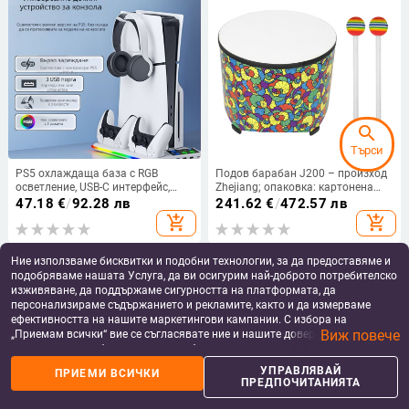
search
Търси
PS5 охлаждаща база с RGB
Подов барабан J200 – произход
осветление, USB-C интерфейс,
Zhejiang; опаковка: картонена
държач за слушалки и док за
кутия; подходящ за музикални
47.18
€
/
92.28 лв
241.62
€
/
472.57 лв
зареждане на контролери,
инструменти и танцови
add_shopping_cart
add_shopping_cart
съвместима с PS5, PS5 Slim и PS5
движения
Pro
Ние използваме бисквитки и подобни технологии, за да предоставяме и
подобряваме нашата Услуга, да ви осигурим най-доброто потребителско
изживяване, да поддържаме сигурността на платформата, да
персонализираме съдържанието и рекламите, както и да измерваме
ефективността на нашите маркетингови кампании. С избора на
Виж повече
„Приемам всички“ вие се съгласявате ние и нашите доверени партньори
да съхраняваме бисквитки и подобни технологии на вашето устройство
за рекламни и аналитични цели. Можете по всяко време да управлявате
УПРАВЛЯВАЙ
ПРИЕМИ ВСИЧКИ
своите предпочитания, като натиснете „Управлявай предпочитанията“.
ПРЕДПОЧИТАНИЯТА
За повече информация, моля, вижте нашата
Политика за защита на
данните
.