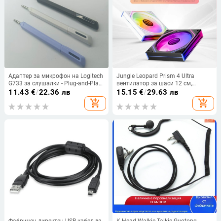
Адаптер за микрофон на Logitech
Jungle Leopard Prism 4 Ultra
G733 за слушалки - Plug-and-Play
вентилатор за шаси 12 см,
ъпгрейд
охлаждане, настолен компютър,
11.43
€
/
22.36 лв
15.15
€
/
29.63 лв
безшумно, синхронизирано
add_shopping_cart
add_shopping_cart
странично огледало с
безкрайност.
Фабричен директен USB кабел за
K-Head Walkie-Talkie Guotong