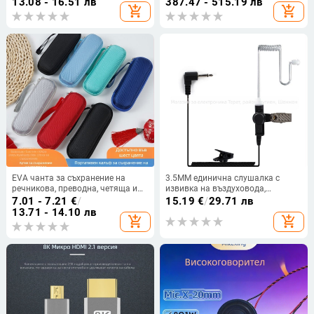
13.08 - 16.51 лв
387.47 - 515.19 лв
add_shopping_cart
add_shopping_cart
20kHz, SNR ≥85 dB
EVA чанта за съхранение на
3.5MM единична слушалка с
речникова, преводна, четяща и
извивка на въздуховода,
Bluetooth записваща писалка —
подвижни слушалки, единични
7.01 - 7.21
€
/
15.19
€
/
29.71 лв
правоъгълна форма, горещо
слушалки, кабел с голяма
13.71 - 14.10 лв
add_shopping_cart
add_shopping_cart
пресована, готова на склад
бобина, независим
високоговорител, ясно качество
на звука