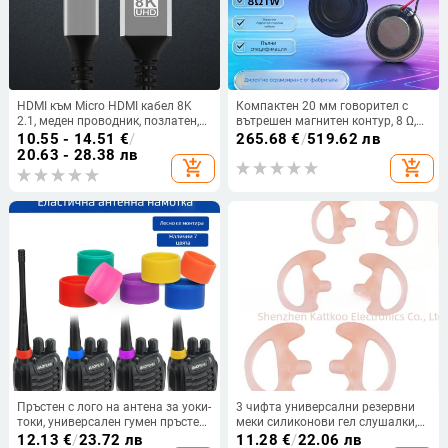
HDMI към Micro HDMI кабел 8K
Компактен 20 мм говорител с
2.1, меден проводник, позлатен,
вътрешен магнитен контур, 8 Ω,
адаптер, за цифрови устройства
1–2 W, терминални проводници,
10.55 - 14.51
€
/
265.68
€
/
519.62 лв
за охранителни системи, гласово
20.63 - 28.38 лв
add_shopping_cart
add_shopping_cart
оповестяване и усилен бас
Пръстен с лого на антена за уоки-
3 чифта универсални резервни
токи, универсален гумен пръстен
меки силиконови гел слушалки,
за уоки-токи, декоративен
безжични слушалки с уоки-токи
12.13
€
/
23.72 лв
11.28
€
/
22.06 лв