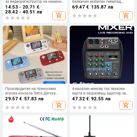
за видеорегистратор на камион и
безжичен мобилен геймпад,
задна камера
подходящ за мобилни телефони
14.53 - 20.71
€
/
69.47
€
/
135.87 лв
и Switch
28.42 - 40.51 лв
add_shopping_cart
add_shopping_cart
Производител на преносима
4-канален миксер със звукова
игрова конзола Tetris Детска
карта и захранващ адаптер за
игрова конзола 400 в 1
караоке и сценични изпълнения,
29.57
€
/
57.83 лв
47.32
€
/
92.55 лв
Носталгична ретро мини
с вграден реверб ефект
add_shopping_cart
add_shopping_cart
преносима конзола за
трансгранична употреба