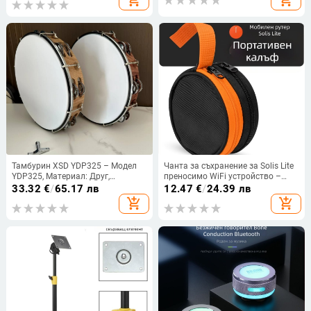
add_shopping_cart
add_shopping_cart
Тамбурин XSD YDP325 – Модел
Чанта за съхранение за Solis Lite
YDP325, Материал: Друг,
преносимо WiFi устройство –
Опаковка: Opp bag, За музикални
найлонова чанта (Модел: 404-
33.32
€
/
65.17 лв
12.47
€
/
24.39 лв
инструменти.
E002-050038; Тип: Чанта за
add_shopping_cart
add_shopping_cart
съхранение; Материал: Нейлон;
За Solis Lite преносимо WiFi
устройство)