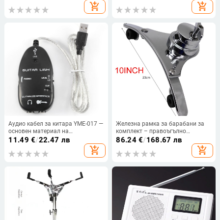
защитен капак за антена,
Air Sound, розови
add_shopping_cart
add_shopping_cart
аксесоари за продукта
Аудио кабел за китара YME-017 —
Железна рамка за барабани за
основен материал на
комплект – правоъгълно
сърцевината: ccam; проводник:
подвесно монтиране
11.49
€
/
22.47 лв
86.24
€
/
168.67 лв
мед; никелово покритие
add_shopping_cart
add_shopping_cart