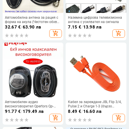
Автомобилна антена за рация с
Наземна цифрова телевизионна
форма на акула (Честотен обхват
антена с усилвател на сигнала
144/430 MHz, Обхват 3–5 км,
32.67
€
/
63.90 лв
7.15
€
/
13.98 лв
Импеданс 50 Ω)
add_shopping_cart
add_shopping_cart
Автомобилен аудио
Кабел за зареждане JBL Flip 3/4,
високоговорител Qpertors Qp-
Pulse 2 и Charge 1-3 (бързо
A6995S 6x9-инчов коаксиален
зареждане)
91.77
€
/
179.49 лв
8.49
€
/
16.60 лв
високоговорител, модифициран
add_shopping_cart
add_shopping_cart
високоговорител за кола