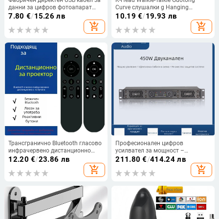
данни за цифров фотоапарат
Curve слушалки g Hanging
Olympus 12p U1200/U MIN/U MIN
Подходящи за Baofeng Vvk Jiuwu
7.80
€
/
15.26 лв
10.19
€
/
19.93 лв
S
Beifeng Quansheng Ouxun Tyt
add_shopping_cart
add_shopping_cart
Трансгранично Bluetooth гласово
Професионален цифров
инфрачервено дистанционно
усилвател за мощност –
управление smart TV box 2.4g
двуканален сценичен аудио
12.20
€
/
23.86 лв
211.80
€
/
414.24 лв
безжична клавиатура air flying
комплект за домашна употреба,
add_shopping_cart
add_shopping_cart
squirrel mini 16 клавиша
подходящ за изяви и
конференции