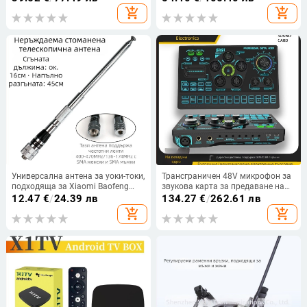
национална гаранция
коефициент на усилване и
add_shopping_cart
add_shopping_cart
усилвател на сигнала, 868/915
MHz, за рутер и мрежова карта
Универсална антена за уоки-токи,
Трансграничен 48V микрофон за
подходяща за Xiaomi Baofeng
звукова карта за предаване на
Handheld Enhanced Signal,
живо, ексклузивен за Sx91,
12.47
€
/
24.39 лв
134.27
€
/
262.61 лв
телескопична, сгъваема,
звукова карта, китайска и
add_shopping_cart
add_shopping_cart
неръждаема стомана
английска версия с
персонализирани звукови
ефекти.