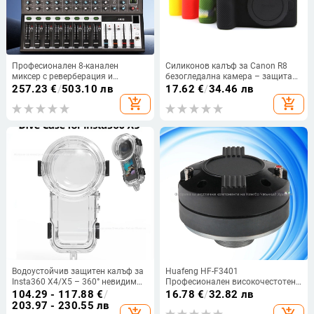
Професионален 8-канален
Силиконов калъф за Canon R8
миксер с реверберация и
безогледална камера – защита
еквалайзер, USB и Bluetooth за
от износване и удари (модел R8)
257.23
€
/
503.10 лв
17.62
€
/
34.46 лв
сцена и KTV, 7-полосен
add_shopping_cart
add_shopping_cart
еквалайзер
Водоустойчив защитен калъф за
Huafeng HF-F3401
Insta360 X4/X5 – 360° невидим
Професионален високочестотен
дизайн, защита при гмуркане,
драйвер за сценично аудио —
104.29 - 117.88
€
/
16.78
€
/
32.82 лв
материал PC/PMMA, включен
диафрагма: титанов филм;
203.97 - 230.55 лв
антизамъгляващ лист
корпус: нова пластмаса и желязо