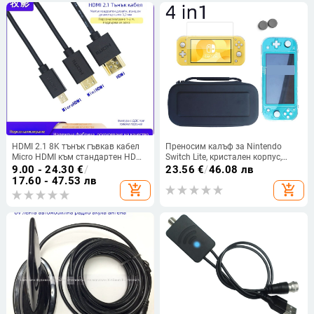
HDMI 2.1 8K тънък гъвкав кабел
Преносим калъф за Nintendo
Micro HDMI към стандартен HDMI,
Switch Lite, кристален корпус,
3 м, позлатени контакти
геймърски комплект, твърд
9.00 - 24.30
€
/
23.56
€
/
46.08 лв
корпус с бутони
17.60 - 47.53 лв
add_shopping_cart
add_shopping_cart