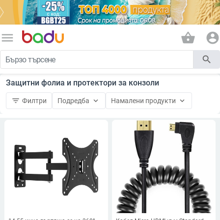
menu
shopping_basket
account_circle
search
Защитни фолиа и протектори за конзоли
filter_list
keyboard_arrow_down
keyboard_arrow_down
Филтри
Подредба
Намалени продукти