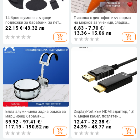
14 броя шумопоглъщащи
Писалка с диктофон във форма
подложки за барабани, за пет
на морков за ученици, сладка
барабана и три тарелки, гумени
играчка
22.15
€
/
43.32 лв
6.83 - 7.70
€
/
музикални аксесоари
13.36 - 15.06 лв
add_shopping_cart
add_shopping_cart
Бяла алуминиева задна рамка за
DisplayPort към HDMI адаптер, 1,8
марширащ барабан,
м, меден кабел, позлатен
персонализиран аксесоар за
интерфейс
59.92 - 97.41
€
/
12.47 - 22.38
€
/
ударни инструменти
117.19 - 190.52 лв
24.39 - 43.77 лв
add_shopping_cart
add_shopping_cart