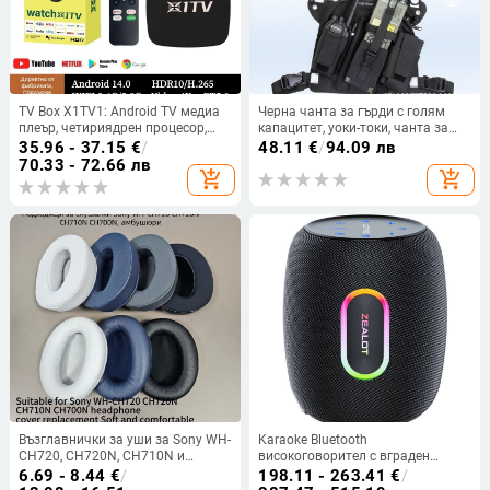
TV Box X1TV1: Android TV медиа
Черна чанта за гърди с голям
плеър, четириядрен процесор,
капацитет, уоки-токи, чанта за
1080p HD, двубандов Wi‑Fi,
гърди, езда, спортна чанта, ловна
35.96 - 37.15
€
/
48.11
€
/
94.09 лв
вградена 8/64/128GB памет.
чанта на открито, носеща
70.33 - 72.66 лв
add_shopping_cart
add_shopping_cart
оборудване, инструменти за
работа
Възглавнички за уши за Sony WH-
Karaoke Bluetooth
CH720, CH720N, CH710N и
високоговорител с вграден
CH700N слушалки — изкуствена
микрофон – ZEALOT S64, подов
6.69 - 8.44
€
/
198.11 - 263.41
€
/
кожа
модел, 50W, IPX5, BT 5.2, 20Hz–