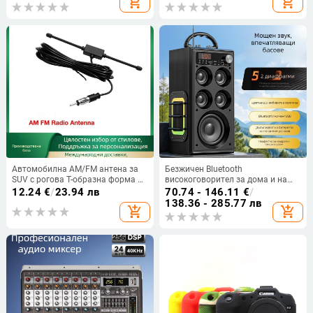
add_shopping_cart
add_shopping_cart
Автомобилна AM/FM антена за
Безжичен Bluetooth
SUV с рогова T-образна форма –
високоговорител за дома и на
усилване 5 dB, честотен диапазон
открито, професионално караоке,
12.24
€
/
23.94 лв
70.74 - 146.11
€
/
170–240 / 418–458 MHz,
площадни танци, силен звук,
138.36 - 285.77 лв
add_shopping_cart
add_shopping_cart
импеданс 50 Ω, работно
субуфер, музикален плеър
напрежение 5 V