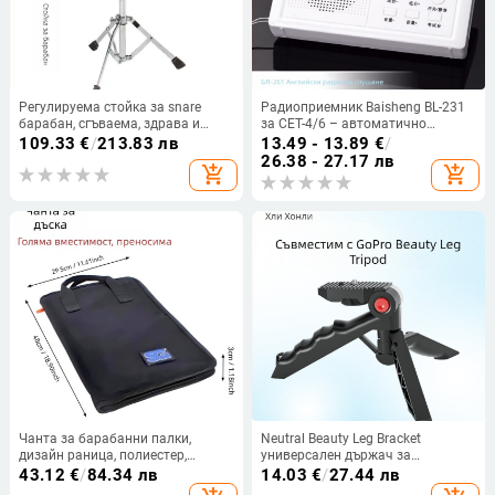
Регулируема стойка за snare
Радиоприемник Baisheng BL-231
барабан, сгъваема, здрава и
за CET-4/6 – автоматично
стабилна, универсална, за 12–14
търсене на станции, MP3
109.33
€
/
213.83 лв
13.49 - 13.89
€
/
инча
поддръжка и цифров дисплей
26.38 - 27.17 лв
add_shopping_cart
add_shopping_cart
Чанта за барабанни палки,
Neutral Beauty Leg Bracket
дизайн раница, полиестер,
универсален държач за
презрамка с въздушна подложка,
смартфон и камера с лого OK
43.12
€
/
84.34 лв
14.03
€
/
27.44 лв
унисекс