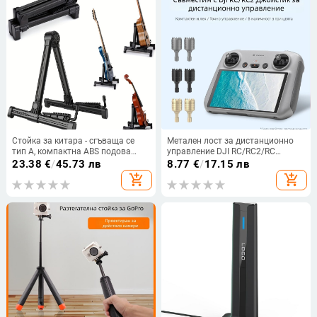
Стойка за китара - сгъваща се
Метален лост за дистанционно
тип A, компактна ABS подова
управление DJI RC/RC2/RC
стойка (модел SG-01)
Pro/RC N1/N2, LKTOP YG-LKT,
23.38
€
/
45.73 лв
8.77
€
/
17.15 лв
алуминиева сплав
add_shopping_cart
add_shopping_cart