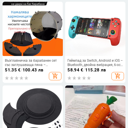
Възглавничка за барабанен сет
Геймпад за Switch, Android и iOS –
със заглушаваща пяна –
Bluetooth, двойна вибрация, 6-ос
звукоизолираща възглавничка
сенсорно управление, STK-7009F
51.35
€
/
100.43 лв
58.94
€
/
115.28 лв
за подови барабани
add_shopping_cart
add_shopping_cart