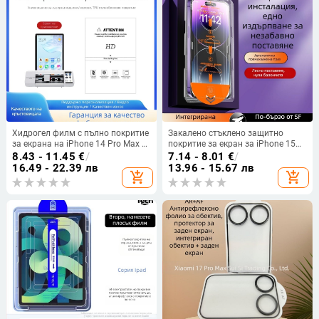
Хидрогел филм с пълно покритие
Закалено стъклено защитно
за екрана на iPhone 14 Pro Max –
покритие за екран за iPhone 15
матово покритие, защита от синя
Pro Max и iPhone 12/13/14/11/XR
8.43 - 11.45
€
/
7.14 - 8.01
€
/
светлина, антиотпечатъци,
с извит ръб, пълен екран, HD, анти
16.49 - 22.39 лв
13.96 - 15.67 лв
add_shopping_cart
add_shopping_cart
прахоустойчив
отпечатъци, против изпускане