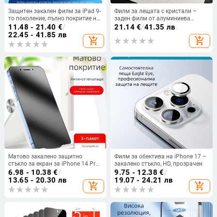
Защитен закален филм за iPad 9-
Филм за лещата с кристали –
то поколение, пълно покритие на
заден филм от алуминиева
екрана, модел A2602, HD яснота
сплав, частично покритие,
11.48 - 21.40
€
/
21.14
€
/
41.35 лв
съвместим с Apple iPhone
22.45 - 41.85 лв
add_shopping_cart
add_shopping_cart
Матово закалено защитно
Филм за обектива на iPhone 17 –
стъкло за екран за iPhone 14 Pro,
закалено стъкло, HD, прозрачен
14 Pro Max, 12 Mini и iPhone X със
6.98 - 10.38
€
/
9.75 - 12.38
€
/
защита на очите при зелена
13.65 - 20.30 лв
19.07 - 24.21 лв
add_shopping_cart
add_shopping_cart
светлина