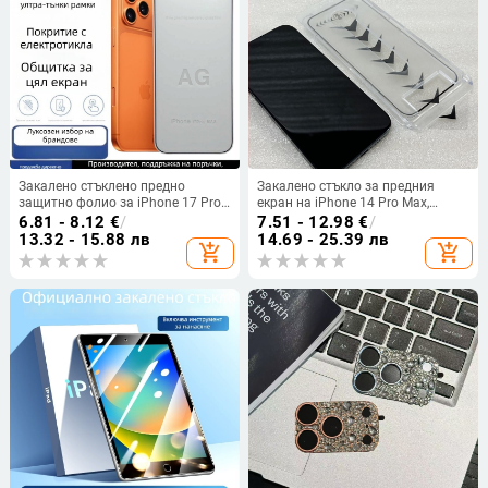
Закалено стъклено предно
Закалено стъкло за предния
защитно фолио за iPhone 17 Pro
екран на iPhone 14 Pro Max,
– ултра тънък ръб, матово
матирано покритие, антишпион,
6.81 - 8.12
€
/
7.51 - 12.98
€
/
покритие, HD яснота, анти-
антиотпечатъци, прахоустойчиво
13.32 - 15.88 лв
14.69 - 25.39 лв
add_shopping_cart
add_shopping_cart
отпечатъци, пълно покритие