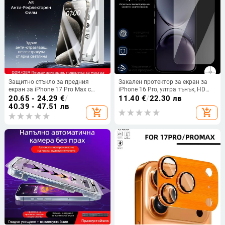
Защитно стъкло за предния
Закален протектор за екран за
екран за iPhone 17 Pro Max с
iPhone 16 Pro, ултра тънък, HD
антиотражателно покритие —
прозрачен, преден протектор,
20.65 - 24.29
€
/
11.40
€
/
22.30 лв
прахоустойчиво,
прахоустойчив, анти отпечатък,
40.39 - 47.51 лв
add_shopping_cart
add_shopping_cart
антиотпечатъчно.
удароустойчив