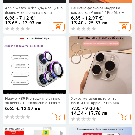
Apple Watch Series 7/6/4 защитно
Защитно фолио за модул на
фолио – хидрогелна пълна
камера за iPhone 17 Pro Max –
мембрана, HD, анти отпечатъци
закалено стъкло, всичко в едно
6.98 - 7.12
€
/
6.85 - 12.97
€
/
13.65 - 13.93 лв
13.40 - 25.37 лв
add_shopping_cart
add_shopping_cart
Huawei P80 Pro защитно стъкло
Холоу метален пръстен за
за обектив — закалено стъкло с
обектив за Apple 17 Pro Max,
AR антиотразително покритие
филм за обектива за защита на
6.63
€
/
12.97 лв
7.33 - 9.08
€
/
задната камера на iPhone 16
14.34 - 17.76 лв
add_shopping_cart
add_shopping_cart