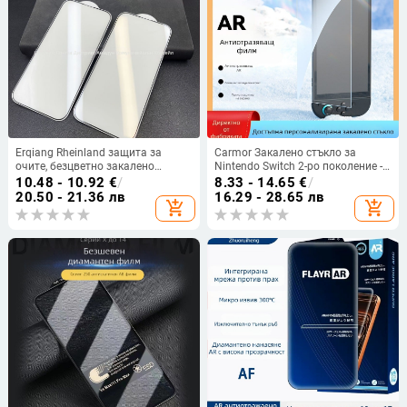
Erqiang Rheinland защита за
Carmor Закалено стъкло за
очите, безцветно закалено
Nintendo Switch 2-ро поколение -
стъкло, анти‑синя светлина,
AR антиотразително,
10.48 - 10.92
€
/
8.33 - 14.65
€
/
покритие против отпечатъци за
антиотпечатък, предна
20.50 - 21.36 лв
16.29 - 28.65 лв
add_shopping_cart
add_shopping_cart
iPhone 17 Pro Max
мембрана, пълно покритие на
екрана