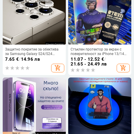
Защитно покритие за обектива
Стъклен протектор за екран с
за Samsung Galaxy S24/S24
поверителност за iPhone 13/14
Ultra/S24+ със невидим дизайн –
серия, Corning Gorilla Glass,
7.65
€
/
14.96 лв
11.07 - 12.52
€
/
закалено стъкло, антиотпечатък,
антиотразителен, антишпионаж,
21.65 - 24.49 лв
add_shopping_cart
add_shopping_cart
капак на обектива
HD яснота