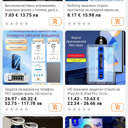
Висококачествено алуминиево
Nothing закалено стъкло
закалено фолио с голяма дъга за
протектор за предния екран на
Apple 16pro, непоресто,
iPhone 14 Pro Max,
7.03
€
/
13.75 лв
8.17
€
/
15.98 лв
прахоустойчиво, 13pro,
антиотразяващ, антиотпечатъци
add_shopping_cart
add_shopping_cart
антипритискащо ръбче, фолио за
мобилен телефон 14 King Kong
Защита за екрана на телефон
HD закалено защитно стъкло за
PET преден филм, HD яснота
iPad Air 8, iPad Pro 10-то
поколение и Mini 8 със система за
26.97 - 60.22
€
/
11.42 - 13.63
€
/
безпрах монтаж
52.75 - 117.78 лв
22.34 - 26.66 лв
add_shopping_cart
add_shopping_cart