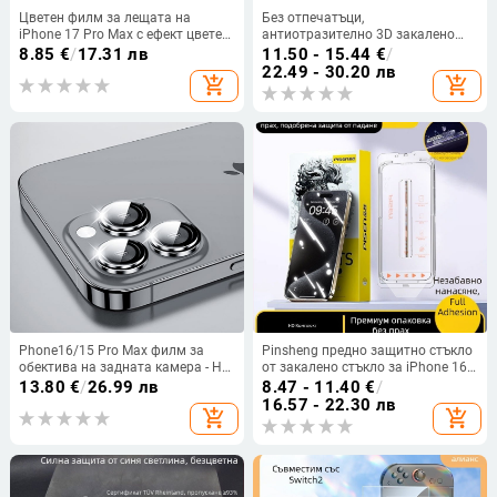
Цветен филм за лещата на
Без отпечатъци,
iPhone 17 Pro Max с ефект цветен
антиотразително 3D закалено
пясък
стъкло за цял екран с защита на
8.85
€
/
17.31 лв
11.50 - 15.44
€
/
поверителността, за iPhone 17
22.49 - 30.20 лв
add_shopping_cart
add_shopping_cart
Pro Max
Phone16/15 Pro Max филм за
Pinsheng предно защитно стъкло
обектива на задната камера - HD,
от закалено стъкло за iPhone 16
PET материал, антизелена
Pro Max, 15, 14 — HD приватност,
13.80
€
/
26.99 лв
8.47 - 11.40
€
/
светлина, защитен пръстен за
пълен екран
16.57 - 22.30 лв
add_shopping_cart
add_shopping_cart
камерата