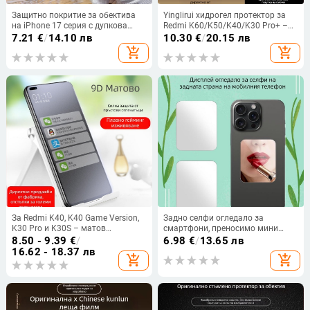
Защитно покритие за обектива
Yinglirui хидрогел протектор за
на iPhone 17 серия с дупкова
Redmi K60/K50/K40/K30 Pro+ –
основа – матово, HD, против
UV пълно залепване, фронтален
7.21
€
/
14.10 лв
10.30
€
/
20.15 лв
отпечатъци и против падане
филм, антиотпечатък,
add_shopping_cart
add_shopping_cart
самовъзстановяващ се
За Redmi K40, K40 Game Version,
Задно селфи огледало за
K30 Pro и K30S – матов
смартфони, преносимо мини
протектор за екран от закалено
огледало за грим за влогове и
8.50 - 9.39
€
/
6.98
€
/
13.65 лв
стъкло, за целия екран
снимки, закалено стъкло, HD
16.62 - 18.37 лв
add_shopping_cart
add_shopping_cart
изображение, обща
съвместимост