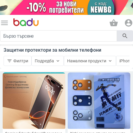
menu
shopping_basket
account_circle
search
Защитни протектори за мобилни телефони
filter_list
keyboard_arrow_down
keyboard_arrow_down
Филтри
Подредба
Намалени продукти
iPhone