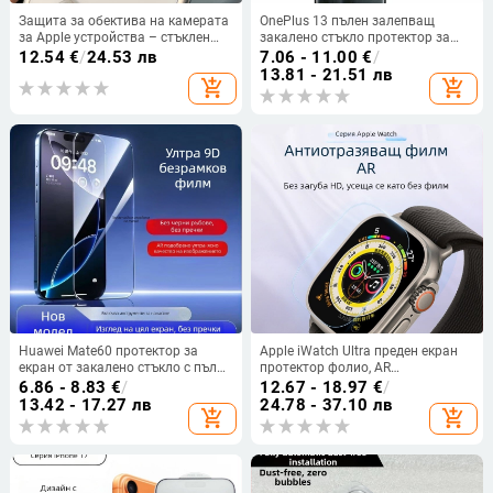
Защита за обектива на камерата
OnePlus 13 пълен залепващ
за Apple устройства – стъклен
закалено стъкло протектор за
заден филм, HD яснота,
извит екран, HD, удароустойчив,
12.54
€
/
24.53 лв
7.06 - 11.00
€
/
съвместимост с Apple
против падане
13.81 - 21.51 лв
add_shopping_cart
add_shopping_cart
Huawei Mate60 протектор за
Apple iWatch Ultra преден екран
екран от закалено стъкло с пълно
протектор фолио, AR
покритие, HD яснота, анти
антиотразително, HD яснота
6.86 - 8.83
€
/
12.67 - 18.97
€
/
отпечатъци, устойчив на
13.42 - 17.27 лв
24.78 - 37.10 лв
add_shopping_cart
add_shopping_cart
надраскване и изпускане