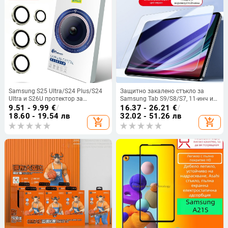
Samsung S25 Ultra/S24 Plus/S24
Защитно закалено стъкло за
Ultra и S26U протектор за
Samsung Tab S9/S8/S7, 11-инч и
обектива на камерата –
10.5-инч
9.51 - 9.99
€
/
16.37 - 26.21
€
/
закалено стъкло
18.60 - 19.54 лв
32.02 - 51.26 лв
add_shopping_cart
add_shopping_cart