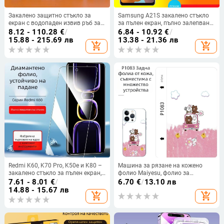
Закалено защитно стъкло за
Samsung A21S закалено стъкло
екран с водопаден извив ръб за
за пълен екран, пълно залепване,
iPhone 14/15 и iPhone 16 Pro —
матово покритие, антипръстови
8.12 - 110.28
€
/
6.84 - 10.92
€
/
поверителност, HD яснота,
отпечатъци, защита на цялата
15.88 - 215.69 лв
13.38 - 21.36 лв
add_shopping_cart
add_shopping_cart
прахоустойчиво – Magic Box
повърхност
Redmi K60, K70 Pro, K50e и K80 –
Машина за рязане на кожено
закалено стъкло за пълен екран,
фолио Maiyesu, фолио за
протектор за дисплея, анти-синя
мобилни телефони с шарка на
7.61 - 8.01
€
/
6.70
€
/
13.10 лв
светлина, удароустойчив
телешка кожа, нова машина за
14.88 - 15.67 лв
add_shopping_cart
add_shopping_cart
рязане на фолио, специално
фолио, устойчиво на изпотяване
и надраскване