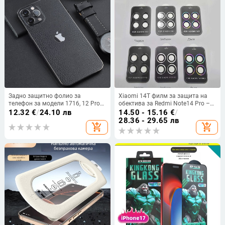
Задно защитно фолио за
Xiaomi 14T филм за защита на
телефон за модели 1716, 12 Pro
обектива за Redmi Note14 Pro –
Max, 13 Pro Max; 14 кожена
Eagle Eye рамка за капака на
12.32
€
/
24.10 лв
14.50 - 15.16
€
/
текстура; 15 заден стикер
камерата с променящ се цвят
28.36 - 29.65 лв
add_shopping_cart
add_shopping_cart