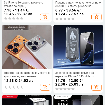
За iPhone 16 серия: закалено
Предно защитно закалено стъкло
стъкло за екран, HD
със 300C извити ръбове за
антиотпечатък, филтър за
iPhone 16 Pro и 16 Pro Max, HD,
7.90 - 11.44
€
/
6.77 - 39.66
€
/
поверителност, дебело лепило,
прахоустойчиво, антиотпечатък,
15.45 - 22.37 лв
13.24 - 77.57 лв
add_shopping_cart
add_shopping_cart
съвместим с iPhone 16/16 Pro/16
антишпионски
Plus/16 Pro Max
Пръстен за защита на камерата с
Закалено защитно стъкло за
кристали и диамантено
екран за iPhone 14 Pro Max –
инкрустиране за iPhone 17 Pro
пълно покритие, прахоустойчиво,
12.28
€
/
24.02 лв
11.70 - 12.80
€
/
Max и 15 Pro, дизайн с 13 звезди
защита на поверителността.
22.88 - 25.03 лв
add_shopping_cart
add_shopping_cart