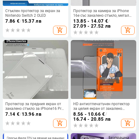
Стъклен протектор за екран за
Протектор за камера за iPhone
Nintendo Switch 2 OLED
16e със закалено стъкло, метална
рамка и пълно покритие
7.86
€
/
15.37 лв
13.85 - 14.07
€
/
27.09 - 27.52 лв
add_shopping_cart
add_shopping_cart
Протектор за предния екран от
HD антиотпечатъчен протектор
закалено стъкло за iPhone16 Pro
за целия екран от закалено
Max — пълен екран, HD, анти
стъкло за iPhone 14 Pro Max
7.14
€
/
13.96 лв
8.56 - 10.66
€
/
отпечатъци, анти падане
16.74 - 20.85 лв
add_shopping_cart
add_shopping_cart