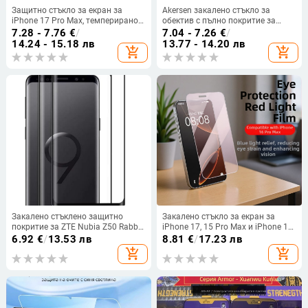
Защитно стъкло за екран за
Akersen закалено стъкло за
iPhone 17 Pro Max, темперирано
обектив с пълно покритие за
стъкло, електроплатирано
iPhone 17 Pro / 17 Pro Max,
7.28 - 7.76
€
/
7.04 - 7.26
€
/
покритие, изключително
метална броня, анти отпечатъци,
14.24 - 15.18 лв
13.77 - 14.20 лв
add_shopping_cart
add_shopping_cart
прозрачно, без прах, анти-
против падане, антибактериално,
оглеждане, анти отпечатъци
автоматично възстановяване
Закалено стъклено защитно
Закалено стъкло за екран за
покритие за ZTE Nubia Z50 Rabbit
iPhone 17, 15 Pro Max и iPhone 16
Edition с извита странична
Pro — филм за защита на очите с
6.92
€
/
13.53 лв
8.81
€
/
17.23 лв
залепваща повърхност и пълно
червена светлина
add_shopping_cart
add_shopping_cart
покритие на екрана