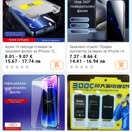
Apple 16 секунди стикери за
Закалено стъкло: Преден
закалено фолио за iPhone 15,
протектор за екран за iPhone 14
анти-пип фолио, фолио за
Pro Max – Anti-Peep, пълно
8.01 - 9.07
€
/
7.37 - 8.66
€
/
мобилен телефон, 13 скоростни
покритие, устойчив на изпускане
15.67 - 17.74 лв
14.41 - 16.94 лв
add_shopping_cart
add_shopping_cart
стикери, 14+ фолио, артефакт