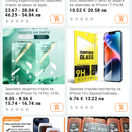
Corning Edge-to-Edge HD закалено
Xizhi закалено стъкло за защита
стъкло за екран за Apple
на обектива за iPhone 17 Pro/Max
17Pro/17Promax17
– HD филм за обектива, цялостна
23.67 - 28.04
€
/
10.52
€
/
20.58 лв
броня, пълно покритие
46.29 - 54.84 лв
add_shopping_cart
add_shopping_cart
Закалено защитно стъкло за
Закален стъклен протектор за
екран за iPhone 14, 14 Pro, 14 Max
iPhone 14 с прахоустойчива
и 13 Pro Max — антисиня
мрежа, HD защита на
8.05 - 8.56
€
/
6.76
€
/
13.22 лв
светлина, антиотпечатъци, пълно
поверителността и пълен екран
15.74 - 16.74 лв
add_shopping_cart
add_shopping_cart
покритие, HD качество
за iPhone 12 Pro Max