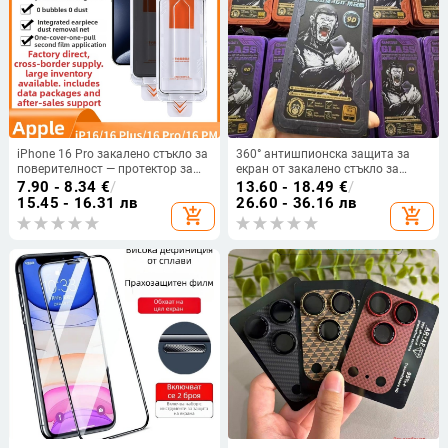
iPhone 16 Pro закалено стъкло за
360° антишпионска защита за
поверителност — протектор за
екран от закалено стъкло за
дисплея, анти-надраскване,
iPhone 17, пълна съвместимост с
7.90 - 8.34
€
/
13.60 - 18.49
€
/
преден екран
iPhone 16, O-образен сгъваем
15.45 - 16.31 лв
26.60 - 36.16 лв
add_shopping_cart
add_shopping_cart
дизайн, подходящ за iPhone 15,
iPhone 14 Pro Max и iPhone 13