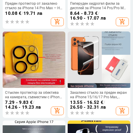
Преден протектор от закалено
Пеперуден хидрогел филм за
стъкло за iPhone 14 Pro Max — HD,
дисплей за iPhone 14 Pro/Pro Max
анти отпечатъци, удароустойчив
– пълно покритие, HD, анти-синя
10.08
€
/
19.71 лв
8.64 - 8.73
€
/
светлина
16.90 - 17.07 лв
add_shopping_cart
add_shopping_cart
Стъклен протектор за обектива
Закалено стъкло за преден екран
на камерата, съвместим с iPhone
на iPhone 15/16/17 Pro Max,
16 Pro Max, iPhone 15 и задните
висока дефиниция,
7.29 - 9.83
€
/
13.55 - 16.52
€
/
камери на iPhone 14
антиотразително,
14.26 - 19.23 лв
26.50 - 32.31 лв
add_shopping_cart
add_shopping_cart
антибактериално, устойчиво на
надраскване, пълно покритие