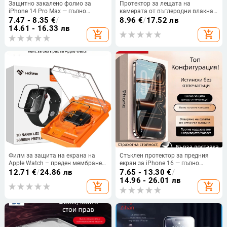
Защитно закалено фолио за
Протектор за лещата на
iPhone 14 Pro Max — пълно
камерата от въглеродни влакна
покритие на предния екран, HD
за iPhone 17 Pro Max
7.47 - 8.35
€
/
8.96
€
/
17.52 лв
яснота
14.61 - 16.33 лв
add_shopping_cart
add_shopping_cart
Филм за защита на екрана на
Стъклен протектор за предния
Apple Watch – преден мембранен
екран за iPhone 16 — пълно
филм, HD PET филм, антиудар и
покритие, HD яснота, устойчив на
12.71
€
/
24.86 лв
7.65 - 13.30
€
/
прахозащита, съвместим с
надраскване, против отпечатъци,
14.96 - 26.01 лв
add_shopping_cart
add_shopping_cart
S10/S9/S8/S7/6/5/4
филтриране на синята светлина