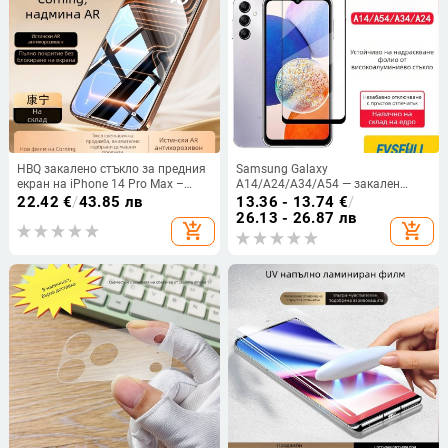
HBQ закалено стъкло за предния
Samsung Galaxy
екран на iPhone 14 Pro Max –
A14/A24/A34/A54 — закален
антиотразително, защита на
протектор за екран, пълно
22.42
€
/
43.85 лв
13.36 - 13.74
€
/
дисплея
покритие, пълна адхезия,
26.13 - 26.87 лв
add_shopping_cart
add_shopping_cart
удароустойчив, антиотпечатък