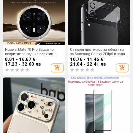
Huawei Mate 70 Pro Защитно
Стъклен протектор за обективи
покритие за задния обектив -
за Samsung Galaxy ZFlip5 и задни
Закалено стъкло, Фолио за
камери Z Fold4, протектор за
8.81 - 16.67
€
/
10.76 - 11.46
€
/
обектива, Против отпечатъци,
малък дисплей
17.23 - 32.60 лв
21.04 - 22.41 лв
add_shopping_cart
add_shopping_cart
Пълно покритие