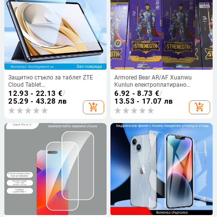
Защитно стъкло за таблет ZTE
Armored Bear AR/AF Xuanwu
Cloud Tablet
Kunlun електроплатирано
W205DS/W203DS/W200DS –
закалено защитно стъкло за
12.93 - 22.13
€
/
6.92 - 8.73
€
/
закалено, взривоустойчиво,
iPhone 14 Pro Max –
25.29 - 43.28 лв
13.53 - 17.07 лв
add_shopping_cart
add_shopping_cart
защита на очите, анти зелена
пълноекранно покритие,
светлина
поверителност, прахоустойчиво,
анти отпечатъци