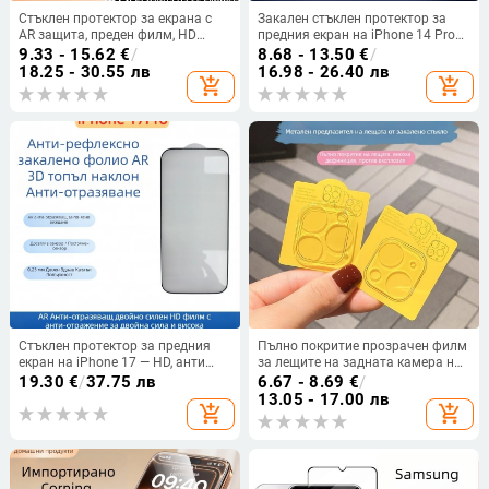
Стъклен протектор за екрана с
Закален стъклен протектор за
AR защита, преден филм, HD
предния екран на iPhone 14 Pro
качество, закалено стъкло,
Max – HD яснота, анти отпечатък
9.33 - 15.62
€
/
8.68 - 13.50
€
/
съвместим с iPhone 15 Pro Max,
18.25 - 30.55 лв
16.98 - 26.40 лв
add_shopping_cart
add_shopping_cart
16 Pro и 14 Plus
Стъклен протектор за предния
Пълно покритие прозрачен филм
екран на iPhone 17 — HD, анти
за лещите на задната камера на
отпечатъци, удароустойчив,
iPhone 16 Pro Max – устойчив на
19.30
€
/
37.75 лв
6.67 - 8.69
€
/
пълно покритие, автоматично
падане, HD, анти отпечатъци
13.05 - 17.00 лв
add_shopping_cart
add_shopping_cart
възстановяване