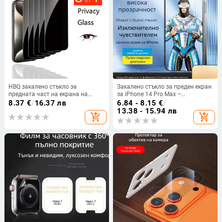
HBQ закалено стъкло за
Закалено стъкло за преден екран
предната част на екрана на
за iPhone 14 Pro Max –
iPhone 12–14 серия — защита на
поверителност, пълно покритие,
8.37
€
/
16.37 лв
6.84 - 8.15
€
/
личното пространство, пълно
HD яснота, антиотпечатъци
13.38 - 15.94 лв
add_shopping_cart
add_shopping_cart
покритие, анти-отпечатъци,
самовъзстановяване