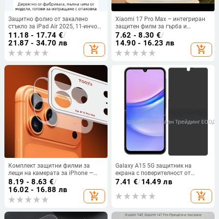
Защитно фолио от закалено
Xiaomi 17 Pro Max – интегриран
стъкло за iPad Air 2025, 11-инчов,
защитен филм за гърба и
предно, антибактериално, против
обектива със закалено стъкло
11.18 - 17.74
€
/
7.62 - 8.30
€
/
отпечатъци, пълен екран, стикер
21.87 - 34.70 лв
14.90 - 16.23 лв
add_shopping_cart
add_shopping_cart
за премахване на прах
Комплект защитни филми за
Galaxy A15 5G защитник на
лещи на камерата за iPhone —
екрана с поверителност от
закалено стъкло, HD яснота,
закалено стъкло
8.19 - 8.63
€
/
7.41
€
/
14.49 лв
антиотпечатък, огледално
16.02 - 16.88 лв
add_shopping_cart
add_shopping_cart
покритие