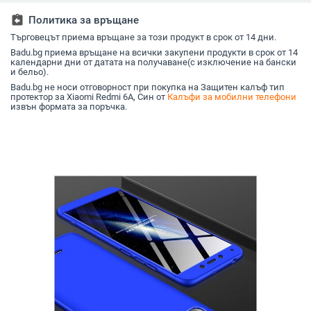
Pro/14 Pro Max и 14
прозраче
Max
assignment_return
Политика за връщане
Търговецът приема връщане за този продукт в срок от 14 дни.
Badu.bg приема връщане на всички закупени продукти в срок от 14
календарни дни от датата на получаване(с изключение на бански
и бельо).
Badu.bg не носи отговорност при покупка на Защитен калъф тип
протектор за Xiaomi Redmi 6A, Син от
Калъфи за мобилни телефони
извън формата за поръчка.