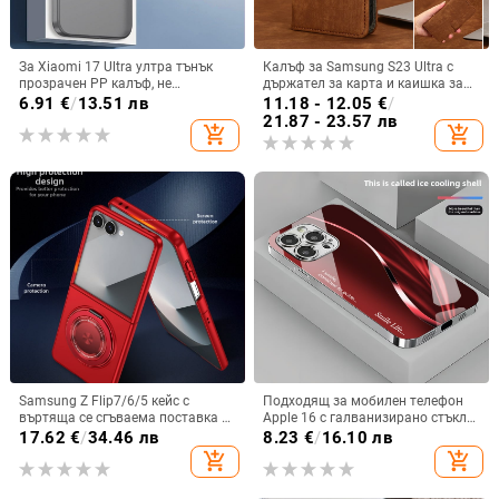
За Xiaomi 17 Ultra ултра тънък
Калъф за Samsung S23 Ultra с
прозрачен PP калъф, не
държател за карта и каишка за
пожълтява, матиран финиш и
през врата
6.91
€
/
13.51 лв
11.18 - 12.05
€
/
гофриран модел
21.87 - 23.57 лв
add_shopping_cart
add_shopping_cart
Samsung Z Flip7/6/5 кейс с
Подходящ за мобилен телефон
въртяща се сгъваема поставка и
Apple 16 с галванизирано стъкло
магнитна скоба, 360° въртене,
и ослепителна течаща светлина,
17.62
€
/
34.46 лв
8.23
€
/
16.10 лв
защита при изпускане,
семпъл iPhone 17 Pro, модерен и
add_shopping_cart
add_shopping_cart
поликарбонатен корпус
лек луксозен 14 Plus.