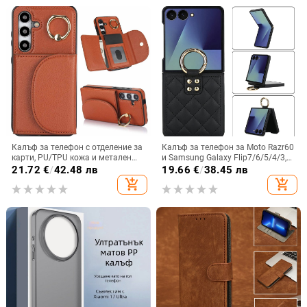
Калъф за телефон с отделение за
Калъф за телефон за Moto Razr60
карти, PU/TPU кожа и метален
и Samsung Galaxy Flip7/6/5/4/3,
пръстен; ръчна изработка,
сгъваем с пръстен, защита от
21.72
€
/
42.48 лв
19.66
€
/
38.45 лв
против изпускане, за Samsung
изпускане, минималистичен PU
add_shopping_cart
add_shopping_cart
кожен калъф, ръчна изработка