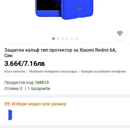
favorite
Защитен калъф тип протектор за Xiaomi Redmi 6A,
Син
3.66
€
/
7.16
лв
аблети и лаптопи
Мобилни телефони и аксесоари
Калъфи за мобилни телефони
Продуктов код:
166513
Отзиви:
0
|
1
продажби
straighten
Избери модел или размер