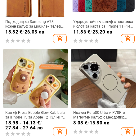
Подходящ за Samsung A73,
Удароустойчив калъф с поставка
кожен калъф за мобилен телефон
и слот за карта за iPhone 11–14
A36/A16, калъф за мобилен
Pro Max, изкуствена кожа,
13.32
€
/
26.05 лв
11.86
€
/
23.20 лв
телефон A26/A56, флип калъф,
релефна украса
add_shopping_cart
add_shopping_cart
защитен калъф, невидима скоба.
Калъф Press Bubble Blow Kabibala
Huawei Pura80 Ultra и P70Pro
за iPhone 15 за Apple 12 13/14Pro
Магнитен калъф с мек допир,
Max, устойчив на изпускане 11
ултра тънък PC корпус,
13.98 - 14.13
€
/
8.08
€
/
15.80 лв
противоударна защита
27.34 - 27.64 лв
add_shopping_cart
add_shopping_cart