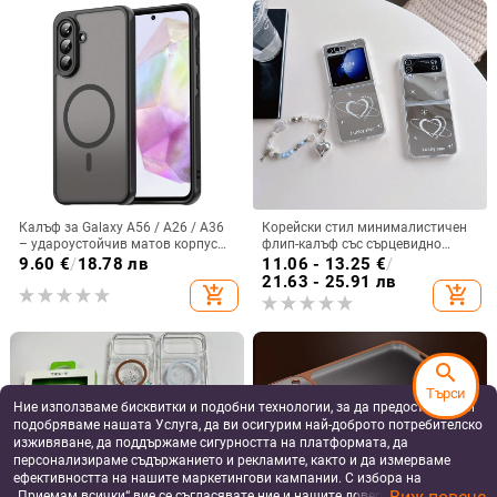
Калъф за Galaxy A56 / A26 / A36
Корейски стил минималистичен
– удароустойчив матов корпус
флип-калъф със сърцевидно
от PC+TPU с текстура на кожа
огледало за Samsung Galaxy Z
9.60
€
/
18.78 лв
11.06 - 13.25
€
/
Flip 3/4/5
21.63 - 25.91 лв
add_shopping_cart
add_shopping_cart
search
Търси
Ние използваме бисквитки и подобни технологии, за да предоставяме и
подобряваме нашата Услуга, да ви осигурим най-доброто потребителско
изживяване, да поддържаме сигурността на платформата, да
персонализираме съдържанието и рекламите, както и да измерваме
ефективността на нашите маркетингови кампании. С избора на
„Приемам всички“ вие се съгласявате ние и нашите доверени партньори