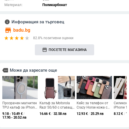
Материал:
Поликарбонат
info
Информация за търговец
store
badu.bg
82.8% позитивни оценки
storefront
ПОСЕТЕТЕ МАГАЗИНА
more
Може да харесате още
Прозрачен магнитен
Калъф за Motorola
Кейс за телефон от
Силиконо
TPU калъф за iPhone
Razr 50/60 с сгъваща
Crazy Horse кожа с
iPhone 11
16 Pro Max с бутон за
се гривна с
магнит за iPhone
Pro / 12 
9.18 - 10.49
€
/
16.66
€
/
32.58 лв
12.93
€
/
25.29 лв
8.12
€
/
1
камера и сензорни
крокодилски релеф
12/12 Pro/12 Pro
Pro / 14 
17.95 - 20.52 лв
контроли
Max, 13/13 Pro/13
против и
Pro Max, 14/14
принт с у