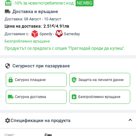
redeem
NEWBG
-10% за нови потребители с код:
local_shipping
Доставка и връщане
Доставка:
08 Август - 10 Август
€
Цена на доставка:
2.51
/
4.91
лв
,
Доставяме с:
Speedy
Sameday
Безпроблемно връщане
Продуктът се предлага с опция "Прегледай преди да купиш".
security
Сигурност при пазаруване
lock
policy
Сигурно плащане
Защита на личните данни
local_shipping
assignment_return
Сигурна доставка
Безпроблемно връщане
settings
Спецификации на продукта
Цвят:
Син