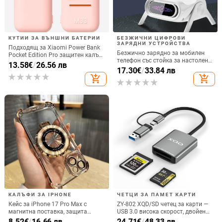
КУТИИ ЗА ВЪНШНИ БАТЕРИИ
БЕЗЖИЧНИ ЦИФРОВИ
ЗАРЯДНИ УСТРОЙСТВА
Подходящ за Xiaomi Power Bank
Безжично зарядно за мобилен
Pocket Edition Pro защитен калъф
телефон със стойка за настолен
33W силиконов 10000mA
13.58
€
/
26.56 лв
монтаж за хоризонтално или
17.30
€
/
33.84 лв
неплъзгащ се защитен калъф за
вертикално ползване, QC3.0, 2 A,
add_shopping_cart
add_shopping_cart
Power Bank
15 W, Бързо зареждане
КАЛЪФИ ЗА IPHONE
ЧЕТЦИ ЗА ПАМЕТ КАРТИ
Кейс за iPhone 17 Pro Max с
ZY-802 XQD/SD четец за карти —
магнитна поставка, защита
USB 3.0 висока скорост, двойен
срещу изпускане на четирите
интерфейс Type-C и USB,
8.52
€
/
16.66 лв
24.71
€
/
48.33 лв