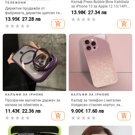
Калъф Press Bubble Blow Kabibala
ТЕЛЕФОНИ
за iPhone 15 за Apple 12 13/14Pro
Директни продажби от
Max, устойчив на изпускане 11
13.98
€
/
27.34 лв
фабриката, директен щепсел тип
C, мобилен телефон, Douyin
13.95
€
/
27.28 лв
Internet Celebrity, електрически
add_shopping_cart
add_shopping_cart
микрофон, слушалки с C порт,
кабелна слушалка
КАЛЪФИ ЗА IPHONE
КАЛЪФИ ЗА IPHONE
Прозрачен магнитен държач за
Калъф за телефон с метален
капака на обектива и
боядисан стъклен корпус, за
удароустойчив твърд калъф за
iPhone 11–14 Pro Max,
11.43
€
/
22.36 лв
9.00
€
/
17.60 лв
iPhone 17 Pro Max
охлаждане, модел YK263
add_shopping_cart
add_shopping_cart