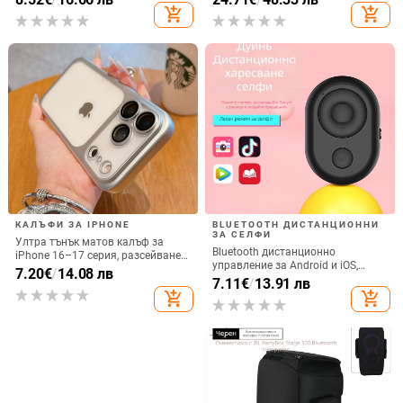
ъгъла, акрилен корпус с
алуминиев сплав + ABS
add_shopping_cart
add_shopping_cart
електроплатиран финиш
КАЛЪФИ ЗА IPHONE
BLUETOOTH ДИСТАНЦИОННИ
ЗА СЕЛФИ
Ултра тънък матов калъф за
Bluetooth дистанционно
iPhone 16–17 серия, разсейване
управление за Android и iOS,
на топлината, пълно покритие,
7.20
€
/
14.08 лв
универсално за снимки и
7.11
€
/
13.91 лв
удароустойчив и устойчив на
видеозаписи, модел 6-key tremolo,
add_shopping_cart
add_shopping_cart
отпечатъци
Vernon, ABS материал, тегло 15 g