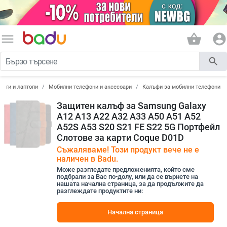
menu
shopping_basket
account_circle
search
лети и лаптопи
Мобилни телефони и аксесоари
Калъфи за мобилни телефони
Защитен калъф за Samsung Galaxy
A12 A13 A22 A32 A33 A50 A51 A52
A52S A53 S20 S21 FE S22 5G Портфейл
Слотове за карти Coque D01D
Съжаляваме! Този продукт вече не е
наличен в Badu.
Може разгледате предложенията, който сме
подбрали за Вас по-долу, или да се върнете на
нашата начална страница, за да продължите да
разглеждате продуктите ни:
Начална страница