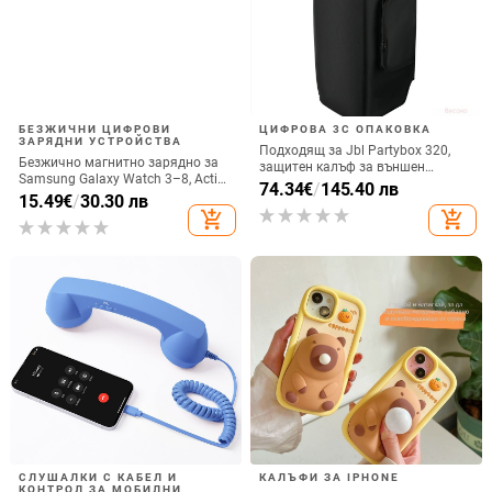
БЕЗЖИЧНИ ЦИФРОВИ
ЦИФРОВА 3C ОПАКОВКА
ЗАРЯДНИ УСТРОЙСТВА
Подходящ за Jbl Partybox 320,
Безжично магнитно зарядно за
защитен калъф за външен
Samsung Galaxy Watch 3–8, Active
високоговорител, калъф за
74.34
€
/
145.40 лв
1/2 • QC2.0 • Магнитно зареждане
15.49
€
/
30.30 лв
количка Stage 320 Audio,
• 3W / 1A
add_shopping_cart
add_shopping_cart
прахозащитно покритие.
СЛУШАЛКИ С КАБЕЛ И
КАЛЪФИ ЗА IPHONE
КОНТРОЛ ЗА МОБИЛНИ