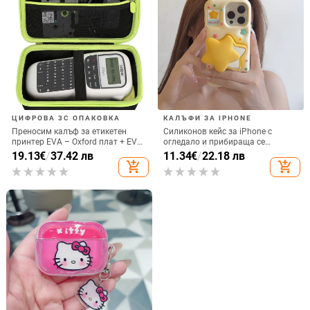
ЦИФРОВА 3C ОПАКОВКА
КАЛЪФИ ЗА IPHONE
Преносим калъф за етикетен
Силиконов кейс за iPhone с
принтер EVA – Oxford плат + EVA,
огледало и прибираща се
горещо пресовано EVA и шиене,
подвижна стойка в дизайн на
19.13
€
/
37.42 лв
11.34
€
/
22.18 лв
товароподемност 10 кг
петолъчка, съвместим с iPhone
add_shopping_cart
add_shopping_cart
13–17 Pro/Max