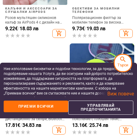
КАЛЪФИ И АКСЕСОАРИ ЗА
ОБЕКТИВИ ЗА МОБИЛНИ
СЛУШАЛКИ AIRPODS
ТЕЛЕФОНИ
Розов мультяшен силиконов
Поляризационен филтър за
калъф за AirPods 4 с дизайн на
мобилен телефон за висока
котка
резолюция — ND филтър, модел
9.22
€
/
18.03 лв
9.73
€
/
19.03 лв
GZM
add_shopping_cart
add_shopping_cart
search
Търси
Ние използваме бисквитки и подобни технологии, за да предоставяме и
подобряваме нашата Услуга, да ви осигурим най-доброто потребителско
изживяване, да поддържаме сигурността на платформата, да
персонализираме съдържанието и рекламите, както и да измерваме
ефективността на нашите маркетингови кампании. С избора на
Виж повече
„Приемам всички“ вие се съгласявате ние и нашите доверени партньори
да съхраняваме бисквитки и подобни технологии на вашето устройство
за рекламни и аналитични цели. Можете по всяко време да управлявате
BLUETOOTH ДИСТАНЦИОННИ
КАЛЪФИ И АКСЕСОАРИ ЗА
УПРАВЛЯВАЙ
ПРИЕМИ ВСИЧКИ
своите предпочитания, като натиснете „Управлявай предпочитанията“.
ЗА СЕЛФИ
СЛУШАЛКИ AIRPODS
ПРЕДПОЧИТАНИЯТА
За повече информация, моля, вижте нашата
Политика за защита на
Ly-09 пръстеново Bluetooth
Калъф за AirPods четвърто
данните
.
дистанционно за селфи, Bluetooth
поколение с плюшен тенис
5.3, ABS материал, тегло 10
мотив, силиконов 3D дизайн,
17.81
€
/
34.83 лв
13.16
€
/
25.74 лв
съвместим с AirPods 3 и Pro 2
add_shopping_cart
add_shopping_cart