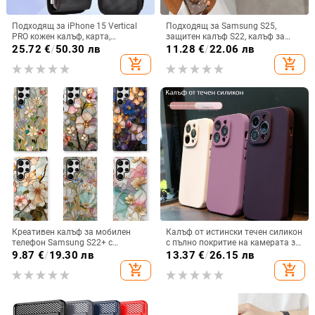
Подходящ за iPhone 15 Vertical
Подходящ за Samsung S25,
PRO кожен калъф, карта,
защитен калъф S22, калъф за
оксфордски плат, найлонов плат,
мобилен телефон Edge Drill, S24,
25.72
€
/
50.30 лв
11.28
€
/
22.06 лв
колан, чанта за кръста на
прозрачен магнитен държач със
add_shopping_cart
add_shopping_cart
мобилен телефон
стрази A56, брокат против
падане на пудра.
Креативен калъф за мобилен
Калъф от истински течен силикон
телефон Samsung S22+ с
с пълно покритие на камерата за
остъклено цвете, защита от
iPhone 14 Pro Max, iPhone 13 Pro
9.87
€
/
19.30 лв
13.37
€
/
26.15 лв
падане, Ultra Film Case за Apple
и iPhone 12 — удароустойчив
add_shopping_cart
add_shopping_cart
13