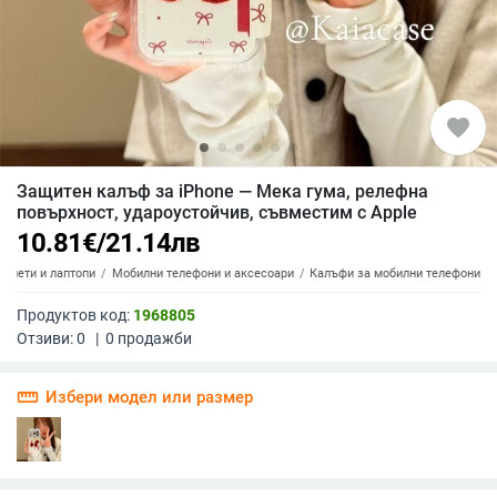
favorite
Защитен калъф за iPhone — Мека гума, релефна
повърхност, удароустойчив, съвместим с Apple
10.81
€
/
21.14
лв
аблети и лаптопи
Мобилни телефони и аксесоари
Калъфи за мобилни телефони
Продуктов код:
1968805
Отзиви:
0
|
0
продажби
straighten
Избери модел или размер