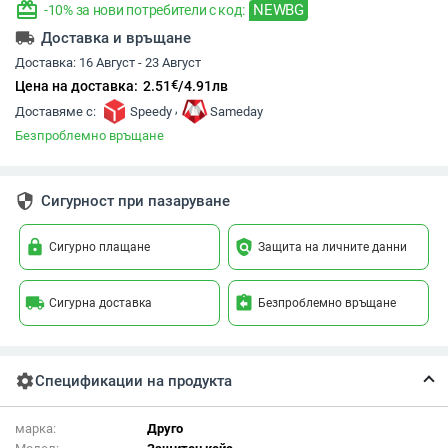
redeem
NEWBG
-10% за нови потребители с код:
local_shipping
Доставка и връщане
Доставка:
16 Август - 23 Август
€
Цена на доставка:
2.51
/
4.91
лв
,
Доставяме с:
Speedy
Sameday
Безпроблемно връщане
security
Сигурност при пазаруване
lock
policy
Сигурно плащане
Защита на личните данни
local_shipping
assignment_return
Сигурна доставка
Безпроблемно връщане
settings
Спецификации на продукта
марка:
Друго