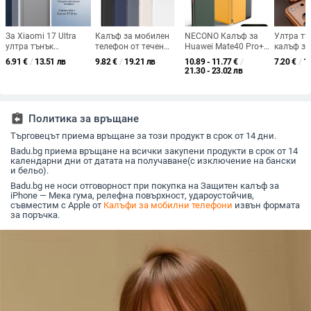
За Xiaomi 17 Ultra
Калъф за мобилен
NECONO Калъф за
Ултра тъ
ултра тънък
телефон от течен
Huawei Mate40 Pro+ с
калъф за
прозрачен PP калъф,
силикон за Xiaomi
пълна защита и
17 серия
6.91
€
/
13.51 лв
9.82
€
/
19.21 лв
10.89 - 11.77
€
/
7.20
€
/
1
не пожълтява,
17Pro/17Promax,
матова PU кожа,
на топли
21.30 - 23.02 лв
матиран финиш и
ултра тънък, матов
удароустойчив,
покритие
гофриран модел
финиш, мек кейс
разсейване на
удароуст
топлината,
устойчив
износоустойчив,
отпечат
assignment_return
Политика за връщане
анти отпечатъци,
модел m305g10
Търговецът приема връщане за този продукт в срок от 14 дни.
Badu.bg приема връщане на всички закупени продукти в срок от 14
календарни дни от датата на получаване(с изключение на бански
и бельо).
Badu.bg не носи отговорност при покупка на Защитен калъф за
iPhone — Мека гума, релефна повърхност, удароустойчив,
съвместим с Apple от
Калъфи за мобилни телефони
извън формата
за поръчка.