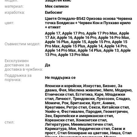
Модел:
Защитен кейс
материал:
Мек силикон
изработка:
Ембосинг
Цветя Огледало-В542 Оризова основа Червена
цвят:
точка Боядисан + Червен Кон и Пухкаво крило
+ етикет
Apple 17, Apple 17 Pro, Apple 17 Pro Max, Apple
17 Air, Apple 16, Apple 16 Pro, Apple 16 Pro Max,
Apple 16 Plus, Apple 15, Apple 15 Pro, Apple 15
Съвместим модел:
Pro Max, Apple 15 Plus, Apple 14, Apple 14 Pro,
Apple 14 Pro Max, Apple 14 Plus, Apple 13, Apple
13 Pro, Apple 13 Pro Max
Ексклузивен
доставчик за
Да
доставка в чужбина:
Поддръжка за
Не поддържа се
поръчка:
Японски и корейски, Изкуство, Бизнес, За
двама, Фея, Маслена живопис, Мило, Модерно,
Етнически стил, Естетика, Каре, Младежки
стил, Личност, Трендовски, Луксозен, Сладко,
Момиче, Рок, Британски, Култ, Аниме,
Креативен, Ретро стил, Секси, Китайски стил,
Укийо-е, Фестивален, Пародия, Геометричен,
Зен, Европейски и американски стил,
Кореански стил, Хонконгски стил,
стил:
Литературен, Минималистичен стил,
Карикатура, Мое, Нордически стил, Свеж и
прост, Стил блокиране на цветове, Ниша, Стил