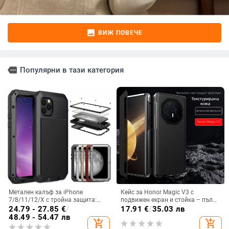
image
ВИЖ ПОВЕЧЕ
more
Популярни в тази категория
Метален калъф за iPhone
Кейс за Honor Magic V3 с
7/8/11/12/X с тройна защита:
подвижен екран и стойка – пълна
удароустойчив, прахоустойчив и
защита, удароустойчив, против
24.79 - 27.85
€
/
17.91
€
/
35.03 лв
запечатан
износване, материал PC +
48.49 - 54.47 лв
add_shopping_cart
add_shopping_cart
имитационна кожа, прецизна