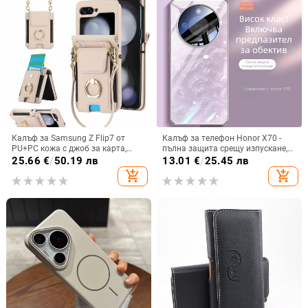
Калъф за Samsung Z Flip7 от
Калъф за телефон Honor X70 -
PU+PC кожа с джоб за карта,
пълна защита срещу изпускане,
пръстен за държане, еластичен
закалено стъкло, модел Аурора
25.66
€
/
50.19 лв
13.01
€
/
25.45 лв
държач за карти и кръстосана
add_shopping_cart
add_shopping_cart
презрамка