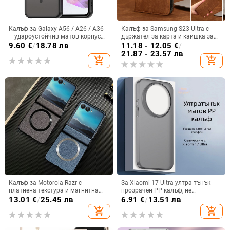
Калъф за Galaxy A56 / A26 / A36
Калъф за Samsung S23 Ultra с
– удароустойчив матов корпус
държател за карта и каишка за
от PC+TPU с текстура на кожа
през врата
9.60
€
/
18.78 лв
11.18 - 12.05
€
/
21.87 - 23.57 лв
add_shopping_cart
add_shopping_cart
Калъф за Motorola Razr с
За Xiaomi 17 Ultra ултра тънък
платнена текстура и магнитна
прозрачен PP калъф, не
панта, флип
пожълтява, матиран финиш и
13.01
€
/
25.45 лв
6.91
€
/
13.51 лв
гофриран модел
add_shopping_cart
add_shopping_cart