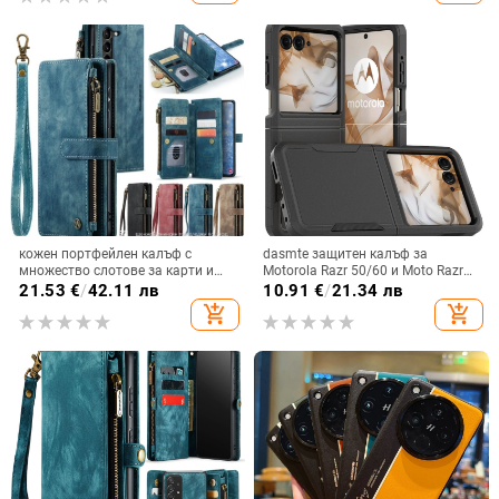
обработка
кожен портфейлен калъф с
dasmte защитен калъф за
множество слотове за карти и
Motorola Razr 50/60 и Moto Razr
цип за iPhone 11–17 Pro Max, XR,
2024 с сгъваем дисплей
21.53
€
/
42.11 лв
10.91
€
/
21.34 лв
S24, S25
add_shopping_cart
add_shopping_cart