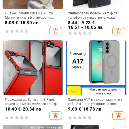
Huawei Pura80 Ultra и P70Pro
Универсален поясен калъф за
Магнитен калъф с мек допир,
телефон от изкуствена кожа
ултра тънък PC корпус,
8.08
€
/
15.80 лв
8.44 - 9.23
€
/
противоударна защита
16.51 - 18.05 лв
add_shopping_cart
add_shopping_cart
Подходящ за Samsung Z Flip6,
Samsung A17 матиран магнитен
кожен калъф за мобилен телефон
кейс 2-в-1 със усещане за кожа,
Flip5, твърд двустранен калъф
удароустойчива обвивка от
10.40
€
/
20.34 лв
9.60
€
/
18.78 лв
против падане за Flip7, защитен
PC+TPU, цветове: розово,
add_shopping_cart
add_shopping_cart
калъф Armor
червено, лилаво, синьо, черно