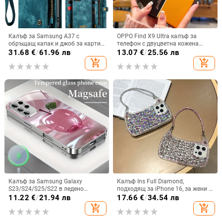
Калъф за Samsung A37 с
OPPO Find X9 Ultra калъф за
обръщащ капак и джоб за карти,
телефон с двуцветна кожена
защита от падане, A16 джоб за
текстура и флуоресцентни линии,
31.68
€
/
61.96 лв
13.07
€
/
25.56 лв
карта, A56 PU/TPU калъф,
GT8Pro защитен калъф
add_shopping_cart
add_shopping_cart
магнитно затваряне
Калъф за Samsung Galaxy
Калъф Ins Full Diamond,
S23/S24/S25/S22 в ледено
подходящ за iPhone 16, за жени с
кристално розово със стъклена
14-инчова личност, огледална
11.22
€
/
21.94 лв
17.66
€
/
34.54 лв
повърхност и метално боядисано
рамка с 13 големи отвора и
add_shopping_cart
add_shopping_cart
покритие
електролитно покритие, с
диаманти Ins Full Diamond.