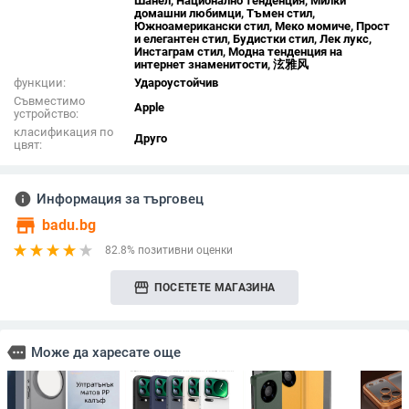
Шанел, Национално тенденция, Милки
домашни любимци, Тъмен стил,
Южноамерикански стил, Меко момиче, Прост
и елегантен стил, Будистки стил, Лек лукс,
Инстаграм стил, Модна тенденция на
интернет знаменитости, 泫雅风
функции:
Удароустойчив
Съвместимо
Apple
устройство:
класификация по
Друго
цвят:
info
Информация за търговец
store
badu.bg
82.8% позитивни оценки
storefront
ПОСЕТЕТЕ МАГАЗИНА
more
Може да харесате още