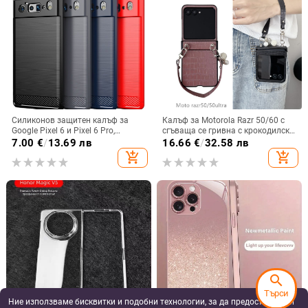
Силиконов защитен калъф за
Калъф за Motorola Razr 50/60 с
Google Pixel 6 и Pixel 6 Pro,
сгъваща се гривна с крокодилски
съвместим с Pixel 7a, пълна
релеф
7.00
€
/
13.69 лв
16.66
€
/
32.58 лв
защита
add_shopping_cart
add_shopping_cart
search
Търси
Ние използваме бисквитки и подобни технологии, за да предоставяме и