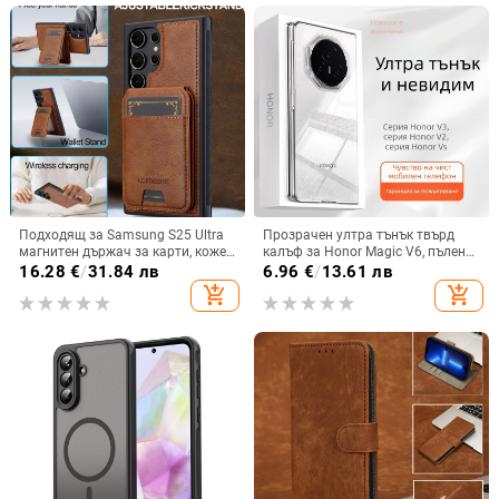
Подходящ за Samsung S25 Ultra
Прозрачен ултра тънък твърд
магнитен държач за карти, кожен
калъф за Honor Magic V6, пълен
калъф S24Plus, защитен калъф,
обхват, защита от падане, за
16.28
€
/
31.84 лв
6.96
€
/
13.61 лв
разделен на части, калъф за
сгъваем дисплей, с огледална
add_shopping_cart
add_shopping_cart
мобилен телефон Samsung
повърхност