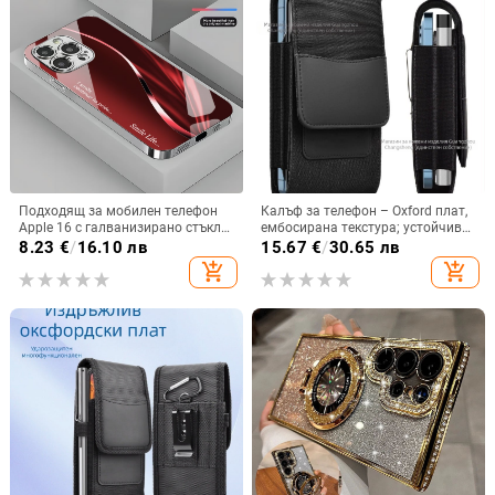
Подходящ за мобилен телефон
Калъф за телефон – Oxford плат,
Apple 16 с галванизирано стъкло
ембосирана текстура; устойчив
и ослепителна течаща светлина,
на износ и изпадане, против
8.23
€
/
16.10 лв
15.67
€
/
30.65 лв
семпъл iPhone 17 Pro, модерен и
отпечатъци; съвместим с iPhone
add_shopping_cart
add_shopping_cart
лек луксозен 14 Plus.
12, iPhone 13, iPhone 14 и други