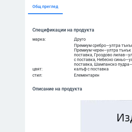
Общ преглед
Спецификации на продукта
марка:
Друго
Премиум сребро—ултра тънък
Премиум черен—ултра тънък 
поставка, Гроздово лилав—у
с поставка, Небесно синьо—у
поставка, Шампанско пудра—
цвят:
калъф с поставка
стил:
Елементарен
Описание на продукта