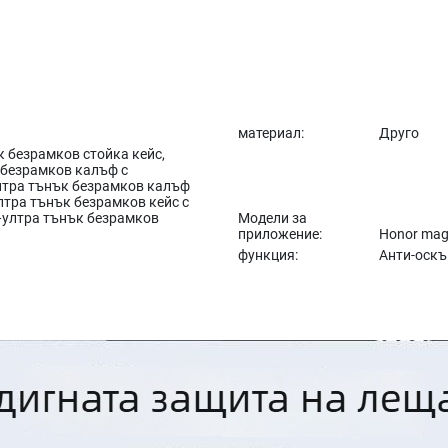
материал:
Друго
 безрамков стойка кейс,
безрамков калъф с
лтра тънък безрамков калъф
лтра тънък безрамков кейс с
ултра тънък безрамков
Модели за
приложение:
Honor mag
функция:
Анти-оск