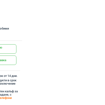
любими
но
тавка
к от 14 дни.
укти в срок
 изключение
тен калъф за
адане, с
телефони