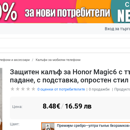
Вход за търг
лефони и аксесоари
Калъфи за мобилни телефони
Защитен калъф за Honor Magic6 с т
падане, с подставка, опростен стил
0
оценки от потребителите
0
продажби
Продукто
8.48
€
/
16.59
лв
Цена:
Цвят:
Премиум сребро—ултра тънък безрамков 