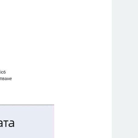
ic6
ъпване