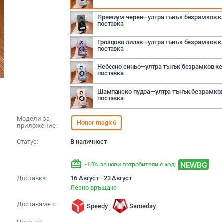
Премиум черен—ултра тънък безрамков ка
поставка
Гроздово лилав—ултра тънък безрамков ка
поставка
Небесно синьо—ултра тънък безрамков кей
поставка
Шампанско пудра—ултра тънък безрамков
поставка
Модели за
Honor magic6
приложение:
Статус:
В наличност
redeem
NEWBG
-10% за нови потребители с код:
Доставка:
16 Август - 23 Август
Лесно връщане
Доставяме с:
Speedy
Sameday
,
Цена на