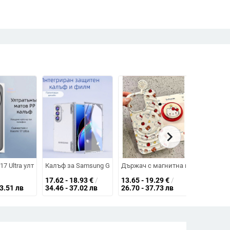
chevron_right
тъци
ив и антиотпечатъчен
пак, акрилен, удароустойчив, антихлъзгав, защита от изпускане
e 17 Pro Max с текстура на фолио и мек корпус
 17 Ultra ултра тънък прозрачен PP калъф, не пожълтява, матиран фини
Калъф за Samsung Galaxy Fold7, PP материал, кожено покр
Държач с магнитна шапка за iPho
Поликарбо
17.62 - 18.93
€
/
13.65 - 19.29
€
/
3.51 лв
34.46 - 37.02 лв
26.70 - 37.73 лв
9.01
€
/
1