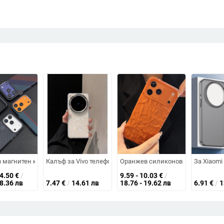
ване на топлината, пълно покритие, удароустойчив и устойчив на отпеча
тно закрепване и бананова стойка за сгъваем екран, дамски стил
 магнитен калъф за iPhone с дизайн вдъхновен от трасета, удароустойч
Калъф за Vivo телефон с прозрачен текстуриран заден ка
Оранжев силиконов калъф за iPhon
За Xiaomi
14.50
€
/
9.59 - 10.03
€
/
28.36 лв
7.47
€
/
14.61 лв
18.76 - 19.62 лв
6.91
€
/
1