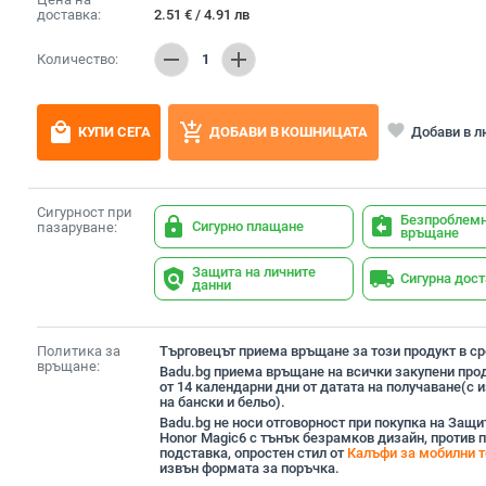
доставка:
2.51
€
/
4.91
лв
remove
add
Количество:
1
local_mall
add_shopping_cart
favorite
Добави в 
КУПИ СЕГА
ДОБАВИ В КОШНИЦАТА
Сигурност при
Безпроблем
lock
assignment_return
Сигурно плащане
пазаруване:
връщане
Защита на личните
policy
local_shipping
Сигурна дос
данни
Политика за
Търговецът приема връщане за този продукт в сро
връщане:
Badu.bg приема връщане на всички закупени прод
от 14 календарни дни от датата на получаване(с
на бански и бельо).
Badu.bg не носи отговорност при покупка на Защи
Honor Magic6 с тънък безрамков дизайн, против п
подставка, опростен стил от
Калъфи за мобилни 
извън формата за поръчка.