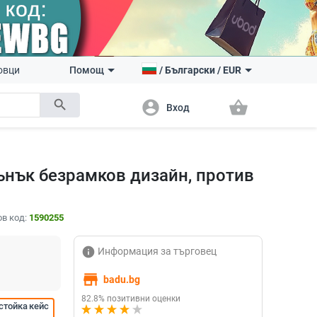
овци
Помощ
/
Български
/
EUR
search
account_circle
shopping_basket
Вход
ънък безрамков дизайн, против
в код:
1590255
info
Информация за търговец
store
badu.bg
82.8% позитивни оценки
стойка кейс