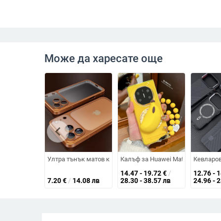
Може да харесате още
chevron_left
Ултра тънък матов калъф за iPhone 16–17 серия, разсей
Калъф за Huawei Mate X6 с магни
Кевларов
14.47 - 19.72
€
/
12.76 - 
7.20
€
/
14.08 лв
28.30 - 38.57 лв
24.96 - 