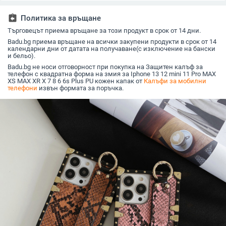
Edition калъф за
Anti-Fall 9 защитен
персонализиран
удароус
мобилен телефон
калъф
рисуван дизайн за
кожен ке
S24 FE и защитен
assignment_return
Политика за връщане
калъф A55 5G.
Търговецът приема връщане за този продукт в срок от 14 дни.
Badu.bg приема връщане на всички закупени продукти в срок от 14
календарни дни от датата на получаване(с изключение на бански
и бельо).
Badu.bg не носи отговорност при покупка на Защитен калъф за
телефон с квадратна форма на змия за Iphone 13 12 mini 11 Pro MAX
XS MAX XR X 7 8 6 6s Plus PU кожен капак от
Калъфи за мобилни
телефони
извън формата за поръчка.