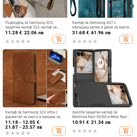
Подходящ за Samsung S25,
Калъф за Samsung A37 с
защитен калъф S22, калъф за
обръщащ капак и джоб за карти,
мобилен телефон Edge Drill, S24,
защита от падане, A16 джоб за
11.28
€
/
22.06 лв
31.68
€
/
61.96 лв
прозрачен магнитен държач със
карта, A56 PU/TPU калъф,
add_shopping_cart
add_shopping_cart
стрази A56, брокат против
магнитно затваряне
падане на пудра.
Калъф за Samsung S23 Ultra с
dasmte защитен калъф за
държател за карта и каишка за
Motorola Razr 50/60 и Moto Razr
през врата
2024 с сгъваем дисплей
11.18 - 12.05
€
/
10.91
€
/
21.34 лв
21.87 - 23.57 лв
add_shopping_cart
add_shopping_cart