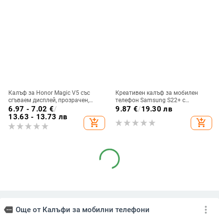
Калъф за Honor Magic V5 със
Креативен калъф за мобилен
сгъваем дисплей, прозрачен,
телефон Samsung S22+ с
лъскав, PC материал
остъклено цвете, защита от
6.97 - 7.02
€
/
9.87
€
/
19.30 лв
падане, Ultra Film Case за Apple
13.63 - 13.73 лв
add_shopping_cart
add_shopping_cart
13