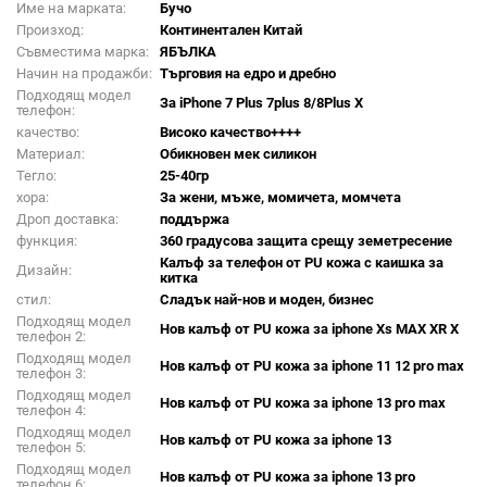
Име на марката:
Бучо
Произход:
Континентален Китай
Съвместима марка:
ЯБЪЛКА
Начин на продажби:
Търговия на едро и дребно
Подходящ модел
За iPhone 7 Plus 7plus 8/8Plus X
телефон:
качество:
Високо качество++++
Материал:
Обикновен мек силикон
Тегло:
25-40гр
хора:
За жени, мъже, момичета, момчета
Дроп доставка:
поддържа
функция:
360 градусова защита срещу земетресение
Калъф за телефон от PU кожа с каишка за
Дизайн:
китка
стил:
Сладък най-нов и моден, бизнес
Подходящ модел
Нов калъф от PU кожа за iphone Xs MAX XR X
телефон 2:
Подходящ модел
Нов калъф от PU кожа за iphone 11 12 pro max
телефон 3:
Подходящ модел
Нов калъф от PU кожа за iphone 13 pro max
телефон 4:
Подходящ модел
Нов калъф от PU кожа за iphone 13
телефон 5:
Подходящ модел
Нов калъф от PU кожа за iphone 13 pro
телефон 6: