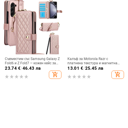
Съвместим със Samsung Galaxy Z
Калъф за Motorola Razr с
Fold6 и Z Fold7 — кожен кейс за
платнена текстура и магнитна
телефон с слот за стилус,
панта, флип
23.74
€
/
46.43 лв
13.01
€
/
25.45 лв
сгъваем дизайн, елегантен стил, с
add_shopping_cart
add_shopping_cart
каишка за китката, за дами