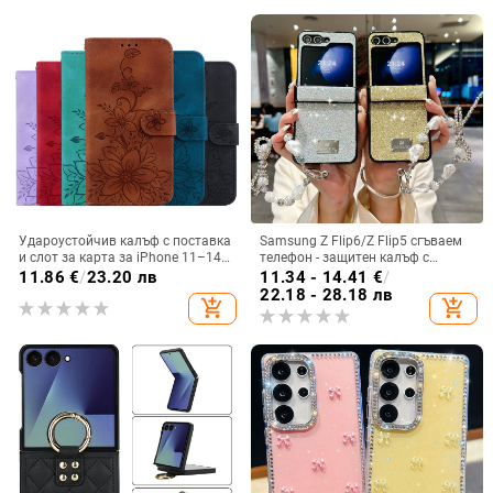
Удароустойчив калъф с поставка
Samsung Z Flip6/Z Flip5 сгъваем
и слот за карта за iPhone 11–14
телефон - защитен калъф с
Pro Max, изкуствена кожа,
блестяща гривна
11.86
€
/
23.20 лв
11.34 - 14.41
€
/
релефна украса
22.18 - 28.18 лв
add_shopping_cart
add_shopping_cart