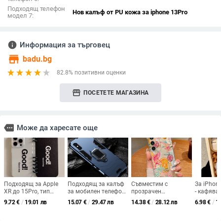
Подходящ телефон
Нов калъф от PU кожа за iphone 13Pro
модел 7:
info
Информация за търговец
store
badu.bg
82.8% позитивни оценки
storefront
ПОСЕТЕТЕ МАГАЗИНА
more
Може да харесате още
Подходящ за Apple
Подходящ за калъф
Съвместим с
За iPhon
XR до 15Pro, тип
за мобилен телефон
прозрачен
- кафява
книга, черен,
Redmi K80, Turbo3
силиконов калъф за
кожа с м
9.72
€
/
19.01 лв
15.07
€
/
29.47 лв
14.38
€
/
28.12 лв
6.98
€
/
1
английски, XR до
Armor K70/6 Ring 5,
телефон Samsung
хайлендс
13Pro, Ultimate
Creative Note12R,
S25 Ultra,
пълен пр