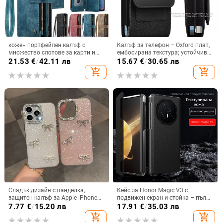
кожен портфейлен калъф с
Калъф за телефон – Oxford плат,
множество слотове за карти и
ембосирана текстура; устойчив
цип за iPhone 11–17 Pro Max, XR,
на износ и изпадане, против
21.53
€
/
42.11 лв
15.67
€
/
30.65 лв
S24, S25
отпечатъци; съвместим с iPhone
add_shopping_cart
add_shopping_cart
12, iPhone 13, iPhone 14 и други
Сладък дизайн с панделка,
Кейс за Honor Magic V3 с
защитен калъф за Apple iPhone
подвижен екран и стойка – пълна
11–15 Pro Max, пълен обхват
защита, удароустойчив, против
7.77
€
/
15.20 лв
17.91
€
/
35.03 лв
износване, материал PC +
add_shopping_cart
add_shopping_cart
имитационна кожа, прецизна