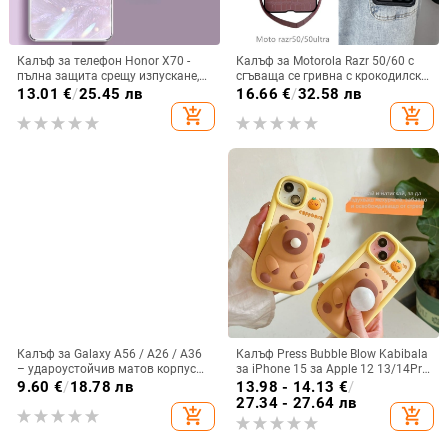
Калъф за телефон Honor X70 -
Калъф за Motorola Razr 50/60 с
пълна защита срещу изпускане,
сгъваща се гривна с крокодилски
закалено стъкло, модел Аурора
релеф
13.01
€
/
25.45 лв
16.66
€
/
32.58 лв
add_shopping_cart
add_shopping_cart
Калъф за Galaxy A56 / A26 / A36
Калъф Press Bubble Blow Kabibala
– удароустойчив матов корпус
за iPhone 15 за Apple 12 13/14Pro
от PC+TPU с текстура на кожа
Max, устойчив на изпускане 11
9.60
€
/
18.78 лв
13.98 - 14.13
€
/
27.34 - 27.64 лв
add_shopping_cart
add_shopping_cart