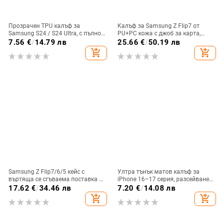
Прозрачен TPU калъф за
Калъф за Samsung Z Flip7 от
Samsung S24 / S24 Ultra, с пълно
PU+PC кожа с джоб за карта,
покритие и защита на камерата
пръстен за държане, еластичен
7.56
€
/
14.79 лв
25.66
€
/
50.19 лв
държач за карти и кръстосана
add_shopping_cart
add_shopping_cart
презрамка
Samsung Z Flip7/6/5 кейс с
Ултра тънък матов калъф за
въртяща се сгъваема поставка и
iPhone 16–17 серия, разсейване
магнитна скоба, 360° въртене,
на топлината, пълно покритие,
17.62
€
/
34.46 лв
7.20
€
/
14.08 лв
защита при изпускане,
удароустойчив и устойчив на
add_shopping_cart
add_shopping_cart
поликарбонатен корпус
отпечатъци