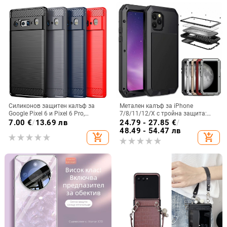
Силиконов защитен калъф за
Метален калъф за iPhone
Google Pixel 6 и Pixel 6 Pro,
7/8/11/12/X с тройна защита:
съвместим с Pixel 7a, пълна
удароустойчив, прахоустойчив и
7.00
€
/
13.69 лв
24.79 - 27.85
€
/
защита
запечатан
48.49 - 54.47 лв
add_shopping_cart
add_shopping_cart