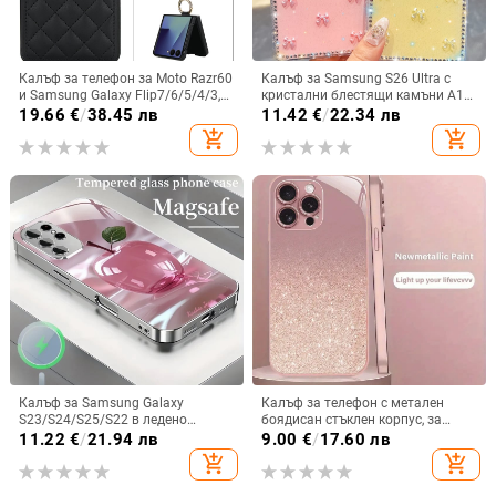
Калъф за телефон за Moto Razr60
Калъф за Samsung S26 Ultra с
и Samsung Galaxy Flip7/6/5/4/3,
кристални блестящи камъни A17,
сгъваем с пръстен, защита от
A57IMD Aurora Bow и S24FE,
19.66
€
/
38.45 лв
11.42
€
/
22.34 лв
изпускане, минималистичен PU
защита от падане
add_shopping_cart
add_shopping_cart
кожен калъф, ръчна изработка
Калъф за Samsung Galaxy
Калъф за телефон с метален
S23/S24/S25/S22 в ледено
боядисан стъклен корпус, за
кристално розово със стъклена
iPhone 11–14 Pro Max,
11.22
€
/
21.94 лв
9.00
€
/
17.60 лв
повърхност и метално боядисано
охлаждане, модел YK263
add_shopping_cart
add_shopping_cart
покритие