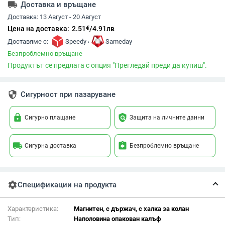
local_shipping
Доставка и връщане
Доставка:
13 Август - 20 Август
€
Цена на доставка:
2.51
/
4.91
лв
,
Доставяме с:
Speedy
Sameday
Безпроблемно връщане
Продуктът се предлага с опция "Прегледай преди да купиш".
security
Сигурност при пазаруване
lock
policy
Сигурно плащане
Защита на личните данни
local_shipping
assignment_return
Сигурна доставка
Безпроблемно връщане
settings
Спецификации на продукта
Характеристика:
Магнитен, с държач, с халка за колан
Тип:
Наполовина опакован калъф