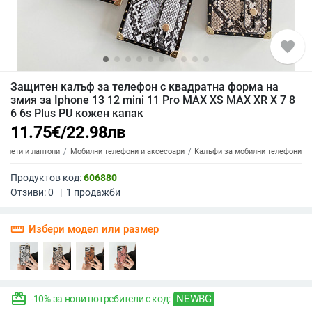
favorite
Защитен калъф за телефон с квадратна форма на
змия за Iphone 13 12 mini 11 Pro MAX XS MAX XR X 7 8
6 6s Plus PU кожен капак
11.75
€
/
22.98
лв
аблети и лаптопи
Мобилни телефони и аксесоари
Калъфи за мобилни телефони
Продуктов код:
606880
Отзиви:
0
|
1
продажби
straighten
Избери модел или размер
redeem
NEWBG
-10% за нови потребители с код: