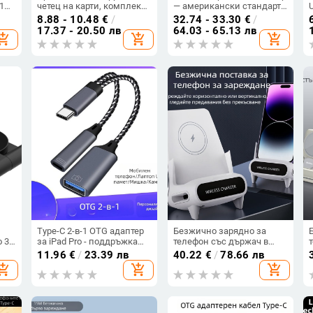
1
четец на карти, комплект
— американски стандарт,
и
за камера, адаптер за
японски и тайвански
8.88 - 10.48
€
/
32.74 - 33.30
€
/
о
мобилен телефон,
стандарти; маникюрно-
17.37 - 20.50 лв
64.03 - 65.13 лв
hopping_cart
add_shopping_cart
add_shopping_cart
адаптер за висок ток, хъб
козметичен уред и
масажор, малък домашен
електроуред
Type-C 2-в-1 OTG адаптер
Безжично зарядно за
 3-
за iPad Pro - поддръжка
телефон със държач в
USB флаш памет, мишка и
хоризонтална ориентация
11.96
€
/
23.39 лв
40.22
€
/
78.66 лв
четец за карти
— 15W бързо зареждане
hopping_cart
add_shopping_cart
add_shopping_cart
(QC3.0), 5V/2A или 9V/2A