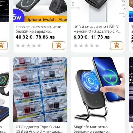
Ново сгъваемо магнитно
USB-A мъжки към USB-C
безжично зарядно
женски OTG адаптер с PD
устройство MagSafe три в
бързо зареждане и
40.32
€
/
78.86 лв
6.00
€
/
11.73 лв
.0,
едно за Apple 12-14
пренос на данни
hopping_cart
add_shopping_cart
add_shopping_cart
а
мобилен телефон,
слушалки и часовник
о
OTG адаптер Type-C към
MagSafe магнитно
на
USB за Android — мишка,
безжично зарядно