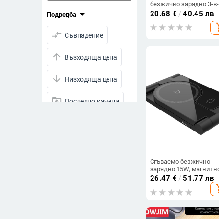
безжично зарядно 3-в-
за телефон, часовник 
arrow_drop_down
20.68
€
/
40.45 лв
Подредба
слушалки, PD/QC3.0, д
add_s
15W
compare_arrows
Съвпадение
arrow_upward
Възходяща цена
arrow_downward
Низходяща цена
drive_folder_upload
Последно качени
visibility
Преглеждания
star_half
Рейтинг
Сгъваемо безжично
arrow_drop_down
зарядно 15W, магнитно
Намалени продукти
в-1 за Huawei, Apple и
26.47
€
/
51.77 лв
Samsung телефони
add_s
Намалени продукти
Всички продукти