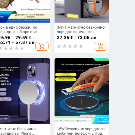
Три в едно безжично
3-in-1 магнитно безжично
зарядно за бюро със
зарядно за телефон,
будилник и термометър,
слушалки и смарт
26.95 - 29.59
€
/
37.35
€
/
73.05 лв
15W бързо зареждане, 2A
часовник - 15W
52.71 - 57.87 лв
add_shopping_cart
add_shopping_cart
изход, 18W обща мощност
максимум, QC4.0, PD
за iPhone
зарядно, изход 3A
Магнитно безжично
15W безжично зарядно за
зарядно за iPhone
мобилен телефон, ултра