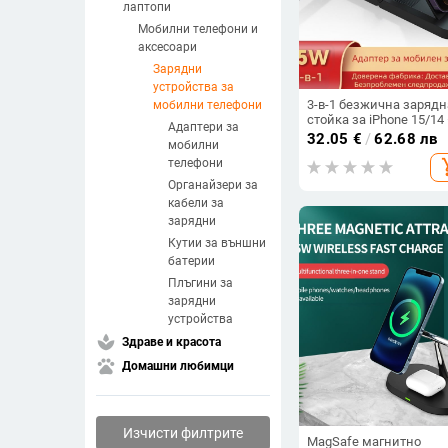
лаптопи
Мобилни телефони и
аксесоари
Зарядни
устройства за
3-в-1 безжична зарядн
мобилни телефони
стойка за iPhone 15/14
Адаптери за
15W бързо зареждане,
32.05
€
/
62.68 лв
мобилни
магнитно центриране,
телефони
add_s
QC3.0, 2.4A, обща мощ
20W
Органайзери за
кабели за
зарядни
Кутии за външни
батерии
Плъгини за
зарядни
устройства
spa
Здраве и красота
pets
Домашни любимци
Изчисти филтрите
MagSafe магнитно