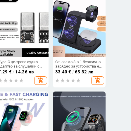
Type-C цифрово аудио
Сгъваемо 3-в-1 безжично
адаптер за слушалки с
зарядно за устройства на
чип за декодиране ZK5 и
Apple и Samsung – QC3.0
7.29
€
/
14.26 лв
33.40
€
/
65.32 лв
AB136D
бързо зареждане, до 22W
add_shopping_cart
add_shopping_cart
изход, 3.1A