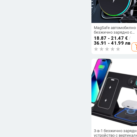
MagSafe автомобилно
безжично зарядно с
кръгла форма и RGB
18.87 - 21.47
€
/
осветление – 15W, QC3
36.91 - 41.99 лв
add_s
магнитно зареждане з
iPhone
3-в-1 безжично зарядн
устройство с вертикал