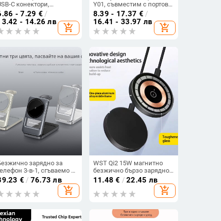
USB-C конектори,
Y01, съвместим с портове
мултиинтерфейсен кабел
Type-C
6.86 - 7.29
€
/
8.39 - 17.37
€
/
за данни за Android
13.42 - 14.26 лв
16.41 - 33.97 лв
add_shopping_cart
add_shopping_cart
устройства
Безжично зарядно за
WST Qi2 15W магнитно
телефон 3-в-1, сгъваемо и
безжично бързо зарядно
преносимо с магнитна
за iPhone 12–16, PD
39.23
€
/
76.73 лв
11.48
€
/
22.45 лв
настолна стойка, QC3.0
зареждане, 15W
add_shopping_cart
add_shopping_cart
бързо зареждане,
максимум, CE/FCC/ROHS
максимум 15W, модел
сертифицирано
S29