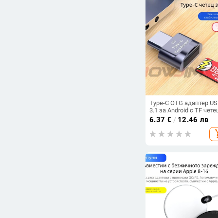
Цена
-
Изчисти филтрите
Type-C OTG адаптер U
3.1 за Android с TF чете
карти, модел 0606
6.37
€
/
12.46 лв
add_s