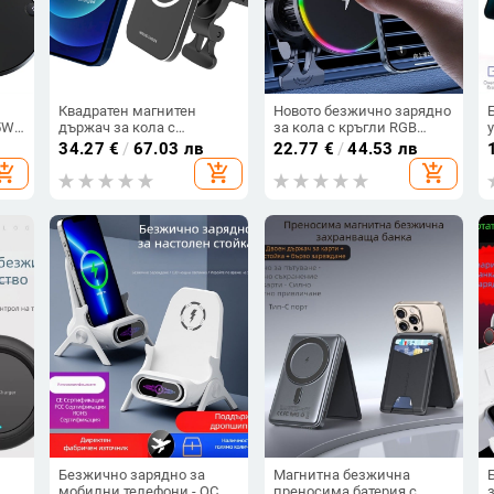
Квадратен магнитен
Новото безжично зарядно
5W
държач за кола с
за кола с кръгли RGB
,2
безжично зареждане,
светлини, трансгранично
34.27
€
/
67.03 лв
22.77
€
/
44.53 лв
метална конструкция, за
за мобилен телефон
hopping_cart
add_shopping_cart
add_shopping_cart
Apple iPhone
Apple, MagSafe магнитно
засмукване, безжично
зареждане
Безжично зарядно за
Магнитна безжична
мобилни телефони - QC
преносима батерия с