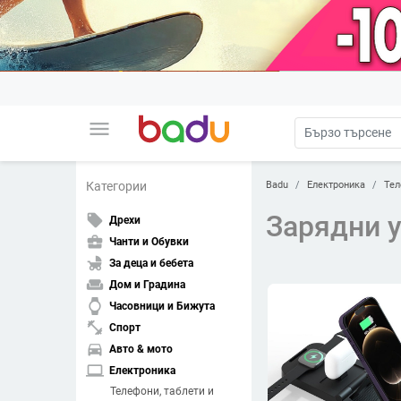
menu
Badu
Електроника
Тел
Категории
Зарядни 
local_offer
Дрехи
business_center
Чанти и Обувки
child_friendly
За деца и бебета
weekend
Дом и Градина
watch
Часовници и Бижута
fitness_center
Спорт
directions_car
Авто & мото
laptop
Електроника
Телефони, таблети и