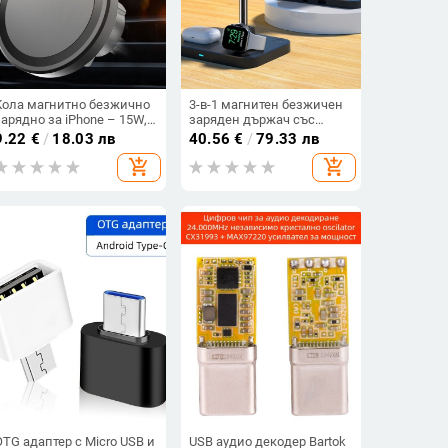
Кола магнитно безжично
3-в-1 магнитен безжичен
зарядно за iPhone – 15W,
заряден държач със
държач за телефон, QC3.0,
охладител за безжично
9.22
€
/
18.03 лв
40.56
€
/
79.33 лв
9V/2A, 12V/2A
зареждане на iPhone,
add_shopping_cart
add_shopping_cart
слушалки и часовник, PD
протокол, обща мощност
22.5W, изход 15+5+2.5W
OTG адаптер с Micro USB и
USB аудио декодер Bartok