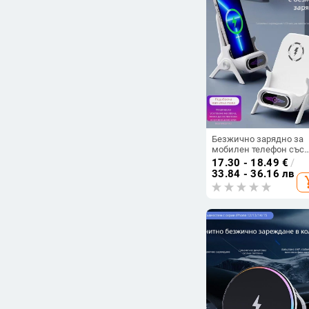
Безжично зарядно за
мобилен телефон със
стойка за настолен
17.30 - 18.49
€
/
монтаж за хоризонтал
33.84 - 36.16 лв
add_s
или вертикално ползв
QC3.0, 2 A, 15 W, Бързо
зареждане