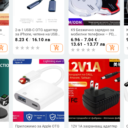
а
2-в-1 USB-C OTG адаптер
K9 Безжично зарядно за
 —
за iPhone, четене на USB
мобилни телефони – PD,
флаш памет, пренос на
5V2A, 15W макс., Quick
8.23
€
/
16.10 лв
6.96 - 7.04
€
/
данни и зареждане, USB
Charge, Без магнитно
13.61 - 13.77 лв
hopping_cart
add_shopping_cart
add_shopping_cart
ност
3.0 кабел
зареждане
Приложимо за Apple OTG
12V 1A захранващ адаптер