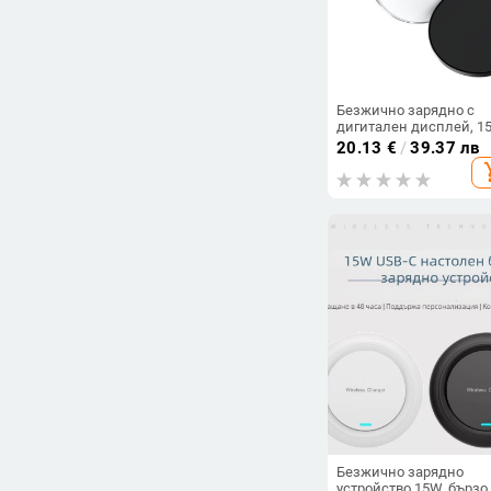
Безжично зарядно с
дигитален дисплей, 1
PD бързо зареждане, 1
20.13
€
/
39.37 лв
m плетен кабел,
add_s
съвместимо с Apple и
Android безжично
зареждане
Безжично зарядно
устройство 15W, бързо