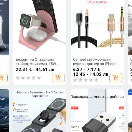
Безжична Qi зарядна
Carneel автомобилен
стойка, сгъваема, 15W
аудио адаптер за iPhone
обща мощност, 9V изход,
13: Lightning към 3,5 мм
22.81
€
/
44.61 лв
6.37 - 7.17
€
/
но
съвместима с iPhone,
жак, модел Apple 7 type-C
12.46 - 14.02 лв
hopping_cart
add_shopping_cart
add_shopping_cart
ане,
AirPods и Apple Watch