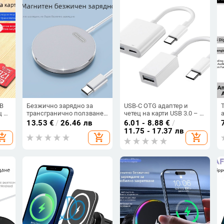
SB
Безжично зарядно за
USB-C OTG адаптер и
ц за
трансгранично ползване,
четец на карти USB 3.0 – 2-
магнитно засмукване,
в-1 захранващ хъб за
13.53
€
/
26.46 лв
6.01 - 8.88
€
/
Magsafe 15W, бързо
мишка, клавиатура и
11.75 - 17.37 лв
hopping_cart
add_shopping_cart
add_shopping_cart
зареждане, подходящо за
звукова карта
мобилни телефони и
часовници с корпус от
алуминиева сплав,
безжично зареждане