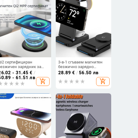
Qi2 сертифициран
3-в-1 сгъваем магнитен
безжичен зарядник за
безжично зарядно
бюро със скрит дизайн -
устройство за iPhone,
26.02 - 31.45
€
/
28.89
€
/
56.50 лв
15W, USB-PD, бързо
AirPods и Apple Watch —
50.89 - 61.51 лв
add_shopping_cart
add_shopping_cart
зареждане, магнитно
20W макс. изход, 2A, QC
подравняване
3.0, CE/FCC/ROHS
сертифицирано