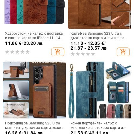
Удароустойчив калъф с поставка
Калъф за Samsung S23 Ultra с
и слот за карта за iPhone 11–14
държател за карта и каишка за
Pro Max, изкуствена кожа,
през врата
11.86
€
/
23.20 лв
11.18 - 12.05
€
/
релефна украса
21.87 - 23.57 лв
add_shopping_cart
add_shopping_cart
Подходящ за Samsung S25 Ultra
кожен портфейлен калъф с
магнитен държач за карти, кожен
множество слотове за карти и
калъф S24Plus, защитен калъф,
цип за iPhone 11–17 Pro Max, XR,
16.28
€
/
31.84 лв
21.53
€
/
42.11 лв