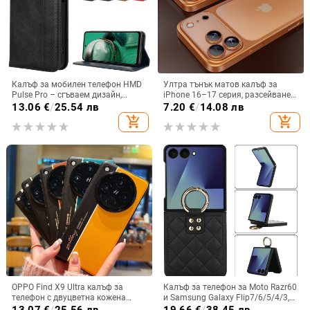
Калъф за мобилен телефон HMD
Ултра тънък матов калъф за
Pulse Pro – сгъваем дизайн,
iPhone 16–17 серия, разсейване
магнитно задържане, джоб за
на топлината, пълно покритие,
13.06
€
/
25.54 лв
7.20
€
/
14.08 лв
карти, TPU кожа, удароустойчив
удароустойчив и устойчив на
add_shopping_cart
add_shopping_cart
отпечатъци
OPPO Find X9 Ultra калъф за
Калъф за телефон за Moto Razr60
телефон с двуцветна кожена
и Samsung Galaxy Flip7/6/5/4/3,
текстура и флуоресцентни линии,
сгъваем с пръстен, защита от