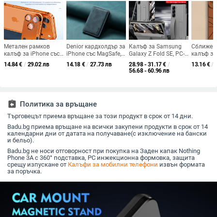
Метален рамков
Denior кардхолдър за
Калъф за Samsung
Сближен
калъф за iPhone със
iPhone със MagSafe,
Galaxy Z Fold SE, PC-
калъф за
защитно фолио за
ръчно изработен от
инжекционно
телефон 
14.84
€
/
29.02 лв
14.18
€
/
27.73 лв
28.98 - 31.17
€
/
13.16
€
/
обектива; съвместим
имитационна кожа,
формован,
TURBO4 K
56.68 - 60.96 лв
с iPhone 14/13 серия;
ретро стил
удароустойчив, със
обикнове
удароустойчив,
сгъваема лента за
мъжки мо
разсейване на
китката, слот за
напредн
топлината и
писалка и
assignment_return
Политика за връщане
антиотпечатъци;
интегриран
горещо огъване.
протектор на екрана
Търговецът приема връщане за този продукт в срок от 14 дни.
Badu.bg приема връщане на всички закупени продукти в срок от 14
календарни дни от датата на получаване(с изключение на бански
и бельо).
Badu.bg не носи отговорност при покупка на Заден капак Nothing
Phone 3A с 360° подставка, PC инжекционна формовка, защита
срещу изпускане от
Калъфи за мобилни телефони
извън формата
за поръчка.