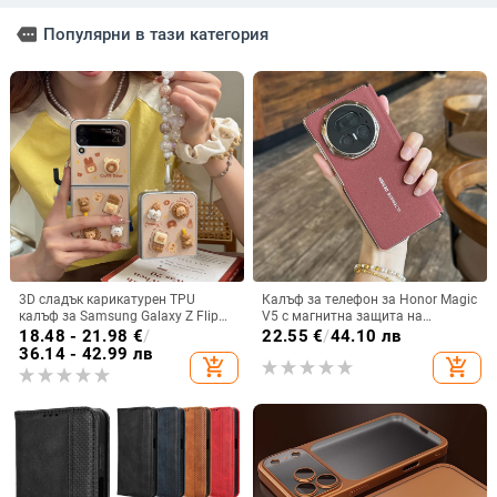
more
Популярни в тази категория
3D сладък карикатурен TPU
Калъф за телефон за Honor Magic
калъф за Samsung Galaxy Z Flip
V5 с магнитна защита на
6/3/4, защита срещу изпускане,
централната ос, пълна защита на
18.48 - 21.98
€
/
22.55
€
/
44.10 лв
корейски стил
обектива, кожа,
36.14 - 42.99 лв
add_shopping_cart
add_shopping_cart
електроплатиране, защита срещу
изпускане