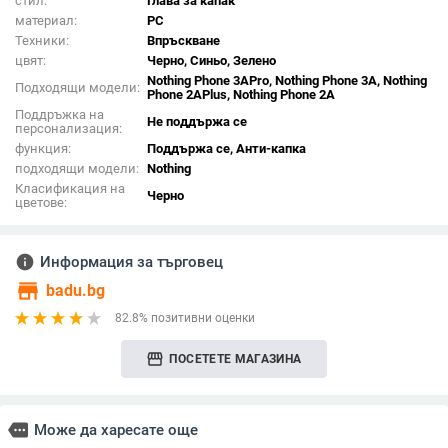
стил:
Глава за капак
материал:
PC
Техники:
Впръскване
цвят:
Черно, Синьо, Зелено
Nothing Phone 3APro, Nothing Phone 3A, Nothing
Подходящи модели:
Phone 2APlus, Nothing Phone 2A
Поддръжка на
Не поддържа се
персонализация:
функция:
Поддържа се, Анти-капка
подходящи модели:
Nothing
Класификация на
Черно
цветове:
info
Информация за търговец
store
badu.bg
82.8% позитивни оценки
storefront
ПОСЕТЕТЕ МАГАЗИНА
more
Може да харесате още