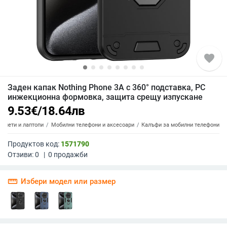
favorite
Заден капак Nothing Phone 3A с 360° подставка, PC
инжекционна формовка, защита срещу изпускане
9.53
€
/
18.64
лв
аблети и лаптопи
Мобилни телефони и аксесоари
Калъфи за мобилни телефони
Продуктов код:
1571790
Отзиви:
0
|
0
продажби
straighten
Избери модел или размер