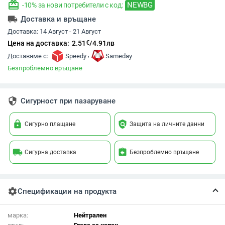
redeem
NEWBG
-10% за нови потребители с код:
local_shipping
Доставка и връщане
Доставка:
14 Август - 21 Август
€
Цена на доставка:
2.51
/
4.91
лв
,
Доставяме с:
Speedy
Sameday
Безпроблемно връщане
security
Сигурност при пазаруване
lock
policy
Сигурно плащане
Защита на личните данни
local_shipping
assignment_return
Сигурна доставка
Безпроблемно връщане
settings
Спецификации на продукта
марка:
Нейтрален