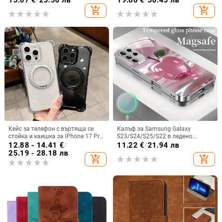
13.07
€
/
25.56 лв
19.66
€
/
38.45 лв
GT8Pro защитен калъф
изпускане, минималистичен PU
add_shopping_cart
add_shopping_cart
кожен калъф, ръчна изработка
Кейс за телефон с въртяща се
Калъф за Samsung Galaxy
стойка и каишка за iPhone 17 Pro
S23/S24/S25/S22 в ледено
Max, 16, 15 и iPhone 11
кристално розово със стъклена
12.88 - 14.41
€
/
11.22
€
/
21.94 лв
повърхност и метално боядисано
25.19 - 28.18 лв
add_shopping_cart
add_shopping_cart
покритие