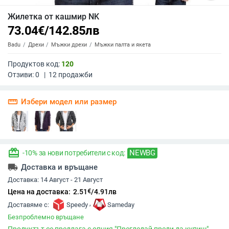
Жилетка от кашмир NK
73.04
€
/
142.85
лв
Badu
Дрехи
Мъжки дрехи
Мъжки палта и якета
Продуктов код:
120
Отзиви:
0
|
12
продажби
straighten
Избери модел или размер
redeem
NEWBG
-10% за нови потребители с код:
local_shipping
Доставка и връщане
Доставка:
14 Август - 21 Август
€
Цена на доставка:
2.51
/
4.91
лв
,
Доставяме с:
Speedy
Sameday
Безпроблемно връщане