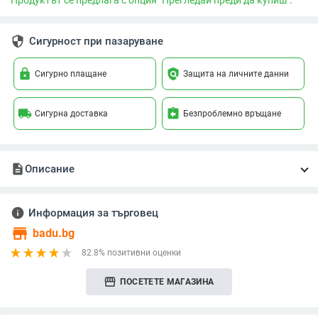
Продуктът се предлага с опция "Прегледай преди да купиш".
security
Сигурност при пазаруване
lock
policy
Сигурно плащане
Защита на личните данни
local_shipping
assignment_return
Сигурна доставка
Безпроблемно връщане
description
Описание
info
Информация за търговец
store
badu.bg
82.8% позитивни оценки
storefront
ПОСЕТЕТЕ МАГАЗИНА