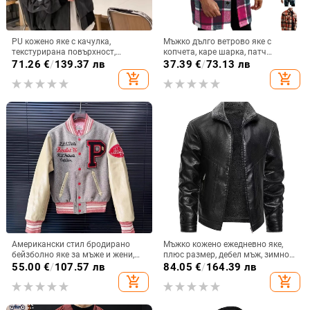
PU кожено яке с качулка,
Мъжко дълго ветрово яке с
текстурирана повърхност,
копчета, каре шарка, патч
свободен силует, цип, странични
джобове, без качулка, пролет
71.26
€
/
139.37 лв
37.39
€
/
73.13 лв
джобове - есен 2024
2025
add_shopping_cart
add_shopping_cart
Американски стил бродирано
Мъжко кожено ежедневно яке,
бейзболно яке за мъже и жени,
плюс размер, дебел мъж, зимно
пролетно-есенно, стилно и
яке с поларена подплата, за
55.00
€
/
107.57 лв
84.05
€
/
164.39 лв
универсално ежедневно връхно
средна и по-възрастни хора с
add_shopping_cart
add_shopping_cart
облекло
вълнена яка