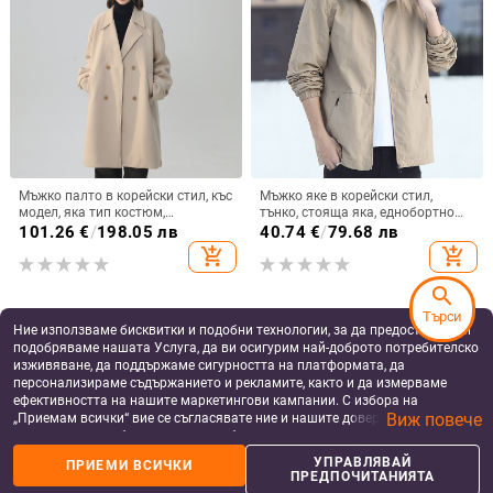
Мъжко палто в корейски стил, къс
Мъжко яке в корейски стил,
модел, яка тип костюм,
тънко, стояща яка, еднобортно
еднобортно закопчаване,
закопчаване, за есен
101.26
€
/
198.05 лв
40.74
€
/
79.68 лв
модална тъкан
add_shopping_cart
add_shopping_cart
search
Търси
Ние използваме бисквитки и подобни технологии, за да предоставяме и
подобряваме нашата Услуга, да ви осигурим най-доброто потребителско
изживяване, да поддържаме сигурността на платформата, да
персонализираме съдържанието и рекламите, както и да измерваме
ефективността на нашите маркетингови кампании. С избора на
Виж повече
„Приемам всички“ вие се съгласявате ние и нашите доверени партньори
да съхраняваме бисквитки и подобни технологии на вашето устройство
за рекламни и аналитични цели. Можете по всяко време да управлявате
УПРАВЛЯВАЙ
ПРИЕМИ ВСИЧКИ
своите предпочитания, като натиснете „Управлявай предпочитанията“.
ПРЕДПОЧИТАНИЯТА
За повече информация, моля, вижте нашата
Политика за защита на