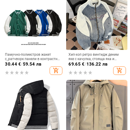
Памучно-полиестров жакет
Хип-хоп ретро винтидж деним
с_ратчворк панели в контрастни
яке с качулка, стояща яка и
цветове, без яка, едноредово
дизайн на цветни блокове
30.44
€
/
59.54 лв
69.65
€
/
136.22 лв
закопчаване, свободен силует,
add_shopping_cart
add_shopping_cart
подплата полиестер