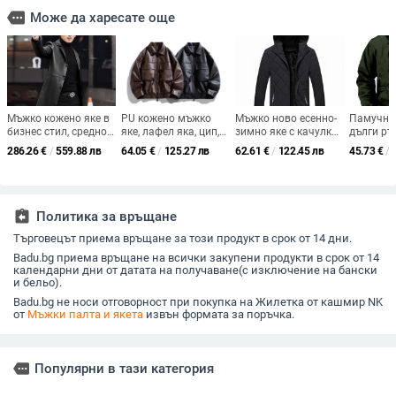
more
Може да харесате още
Мъжко кожено яке в
PU кожено мъжко
Мъжко ново есенно-
Памучно 
бизнес стил, средно
яке, лафел яка, цип,
зимно яке с качулка
дълги ръ
дълго, с ревер и
къс свободен силует,
и плюшено палто,
джобове
286.26
€
/
559.88 лв
64.05
€
/
125.27 лв
62.61
€
/
122.45 лв
45.73
€
/
едноредово
джобове с патч
мъжко младежко яке
за мъже, 
закопчаване.
панели, пролет-есен
с качулка, удебелено,
европейс
ежедневно яке с
американ
памучна подплата
жълта по
дигитале
assignment_return
Политика за връщане
различни
Търговецът приема връщане за този продукт в срок от 14 дни.
свободно
Badu.bg приема връщане на всички закупени продукти в срок от 14
календарни дни от датата на получаване(с изключение на бански
и бельо).
Badu.bg не носи отговорност при покупка на Жилетка от кашмир NK
от
Мъжки палта и якета
извън формата за поръчка.
more
Популярни в тази категория