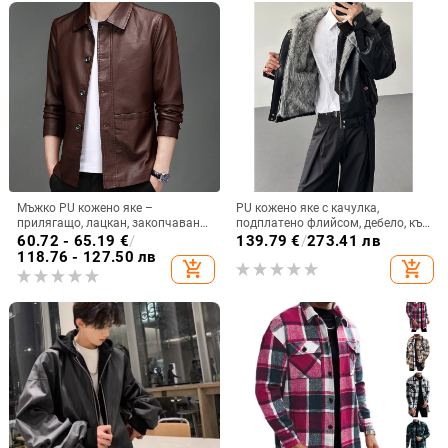
Мъжко PU кожено яке –
PU кожено яке с качулка,
прилягащо, лацкан, закопчаване
подплатено флийсом, дебело, къс
с едно редче копчета, подплатено
модел, топло за есен‑зима 2025
60.72 - 65.19
€
/
139.79
€
/
273.41 лв
с флийс, пролетно-есенно
118.76 - 127.50 лв
add_shopping_cart
add_shopping_cart