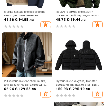
Мъжко дебело яке със стоечна
Памучно зимно яке с дълги
яки и цип, зимно външно
ръкави и джобове, подходящо за
облекло, полиестерна подплата
мъже, с европейски и
48.36
€
/
94.58 лв
45.73
€
/
89.44 лв
американски модели, жълта
add_shopping_cart
add_shopping_cart
подплата, 3D дигитален печат,
различни модели, свободно и
удобно.
PU кожено яке със стояща яка,
Пухено яке с качулка, Trapstar
цип за закопчаване, свободна
бродерия; пълнеж от бял гъши
кройка — Пролет 2025
пух; ветрозащитно; запълване
66.24
€
/
129.55 лв
150.93
€
/
295.19 лв
95; пухнастост 550; зимно
add_shopping_cart
add_shopping_cart
облекло унисекс