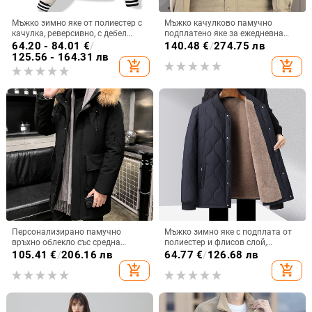
Мъжко зимно яке от полиестер с
Мъжко качулково памучно
качулка, реверсивно, с дебел
подплатено яке за ежедневна
полиестер-памучен пълнеж,
употреба
64.20 - 84.01
€
/
140.48
€
/
274.75 лв
дизайн с цветни блокове, цип
125.56 - 164.31 лв
add_shopping_cart
add_shopping_cart
Персонализирано памучно
Мъжко зимно яке с подплата от
връхно облекло със средна
полиестер и флисов слой,
дължина за мъже, зимно връхно
прилепена кройка, еднобортно
105.41
€
/
206.16 лв
64.77
€
/
126.68 лв
облекло с качулка за хляб,
закопчаване, без яка
add_shopping_cart
add_shopping_cart
свободно и топло, удебелено
памучно връхно облекло,
модерно мъжко яке