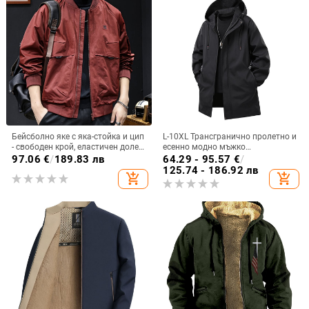
Бейсболно яке с яка-стойка и цип
L-10XL Трансгранично пролетно и
- свободен крой, еластичен долен
есенно модно мъжко
кант, еднотонен цвят, 100%
универсално палто с качулка,
97.06
€
/
189.83 лв
64.29 - 95.57
€
/
полиестер
дебело, младежко, плюс размер,
125.74 - 186.92 лв
add_shopping_cart
add_shopping_cart
свободно