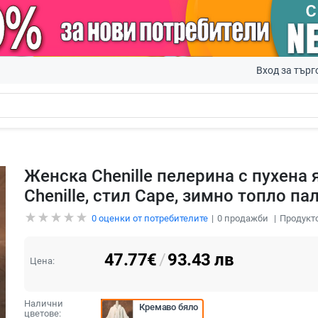
Вход за търг
Женска Chenille пелерина с пухена 
Chenille, стил Cape, зимно топло па
0
оценки от потребителите
0
продажби
Продукто
47.77
€
/
93.43
лв
Цена:
Налични
Кремаво бяло
цветове: