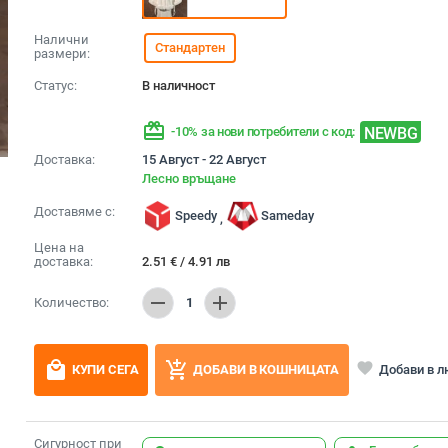
Налични
Стандартен
размери:
Статус:
В наличност
redeem
NEWBG
-10% за нови потребители с код:
Доставка:
15 Август - 22 Август
Лесно връщане
Доставяме с:
Speedy
Sameday
,
Цена на
доставка:
2.51
€
/
4.91
лв
remove
add
Количество:
1
local_mall
add_shopping_cart
favorite
Добави в 
КУПИ СЕГА
ДОБАВИ В КОШНИЦАТА
Сигурност при