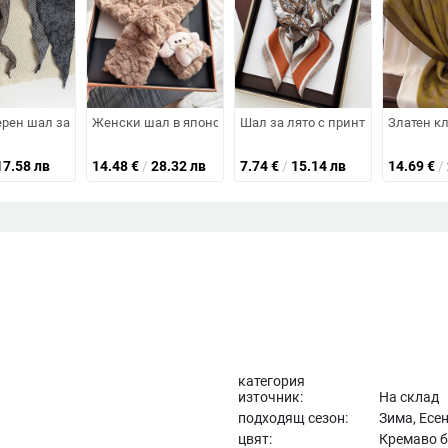
енно-зимна, семпъл стил
с ресни и пайети, неравномерен шал, пуловер-пончо, рокля в стил Чо
рен шал за глава, двустранен каре принт, триъгълен шал, лента за коса,
Женски шал в японски стил, плюшена материя, запазва 
Шал за лято с принт на кашу цвет
Златен кл
17.58 лв
14.48
€
/
28.32 лв
7.74
€
/
15.14 лв
14.69
€
/
категория
източник:
На склад
подходящ сезон:
Зима, Есе
цвят:
Кремаво 