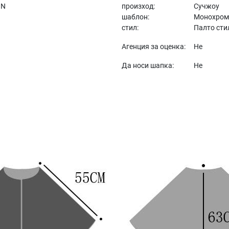
IN
произход:
Сучжоу
шаблон:
Монохром
стил:
Палто сти
Агенция за оценка:
Не
Да носи шапка:
Не