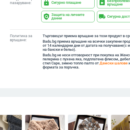
Безпроблем
lock
assignment_return
Сигурно плащане
пазаруване:
връщане
Защита на личните
policy
local_shipping
Сигурна дос
данни
Политика за
Търговецът приема връщане за този продукт в сро
връщане:
Badu.bg приема връщане на всички закупени прод
от 14 календарни дни от датата на получаване(с
на бански и бельо).
Badu.bg не носи отговорност при покупка на Женск
пелерина с пухена яка, подплатена флисом, дебела
стил Cape, зимно топло палто от
Дамски шалове
и
формата за поръчка.