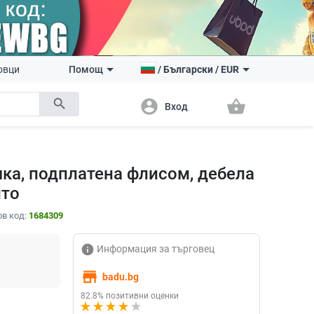
овци
Помощ
/
Български
/
EUR
search
account_circle
shopping_basket
Вход
яка, подплатена флисом, дебела
лто
в код:
1684309
info
Информация за търговец
store
badu.bg
82.8% позитивни оценки