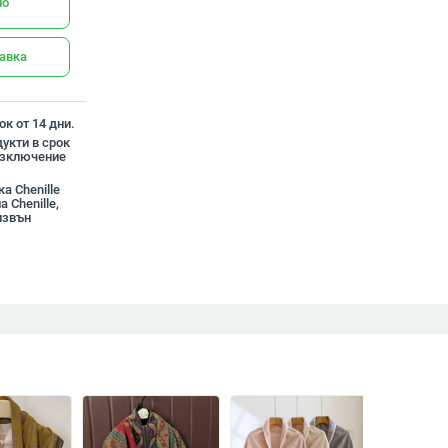
но
тавка
к от 14 дни.
укти в срок
 изключение
а Chenille
 Chenille,
звън