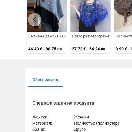
chevron_left
Вълнена дамска качулкова пелерина, гладка плетка, ес
Плюс размер мрежесто наметало 
Полиесте
46.40
€
/
90.75 лв
27.73
€
/
54.24 лв
8.99
€
/
Общ преглед
Спецификации на продукта
Женски:
Женски
материал:
Полиестър (полиэстер)
бранд:
Друго