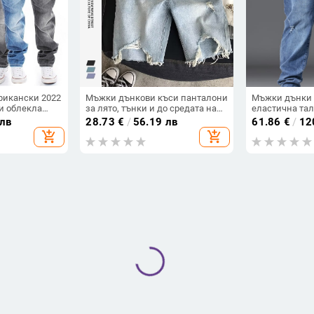
рикански 2022
Мъжки дънкови къси панталони
Мъжки дънки 
и облекла
за лято, тънки и до средата на
еластична тал
търкани
бедрото, корейски стил, с
пристягане, с
 лв
28.73
€
/
56.19 лв
61.86
€
/
12
анталони с
разкъсвания, пет джоба
детайли, слим
add_shopping_cart
add_shopping_cart