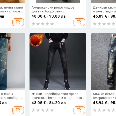
астична талия
Американски ретро нишов
Дънкови къси
ботни стилове,
дизайн, бродирани
мъже с видим
ални за пролет
мълниеносни широки дънки,
деконструира
 лв
48.00
€
/
93.88 лв
46.09
€
/
90
унисекс, ежедневни улични
свободна кро
add_shopping_cart
add_shopping_cart
панталони с прави крачоли до
стил и голем
пода
 с тежък
Дънки - корейски стил прави
Мъжки скъсан
вид, свободна
крачета, slim деним с подплата
американски с
, деним
от флис (средна талия, памучен
Хонконг, еже
5 лв
43.05
€
/
84.20 лв
48.94
€
/
95
деним, подплата от флис)
универсални, 
add_shopping_cart
add_shopping_cart
модерни, марк
панталони, пр