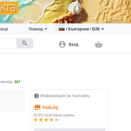
овци
Помощ
/
Български
/
EUR
search
account_circle
shopping_basket
Вход
тов код:
267
info
Информация за търговец
store
badu.bg
82.8% позитивни оценки