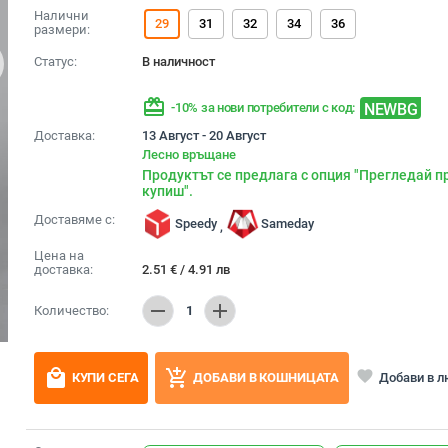
Налични
29
31
32
34
36
размери:
Статус:
В наличност
redeem
NEWBG
-10% за нови потребители с код:
Доставка:
13 Август - 20 Август
Лесно връщане
Продуктът се предлага с опция "Прегледай п
купиш".
Доставяме с:
Speedy
Sameday
,
Цена на
доставка:
2.51
€
/
4.91
лв
remove
add
Количество:
1
local_mall
add_shopping_cart
favorite
Добави в 
КУПИ СЕГА
ДОБАВИ В КОШНИЦАТА