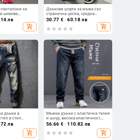
 панталони за
Дънкови шорти за мъже със
и шевове,
странична цепка, средна
н дизайн,
дължина, свободен прав крак
.14 лв
30.77
€
/
60.18 лв
йка, американски
(цип).
add_shopping_cart
add_shopping_cart
и джобове
и дънки в
Мъжки дънки с еластична талия
тил в стил
и шнур, висока еластичност,
дневни панталони,
права кройка, свободен силует,
.72 лв
56.66
€
/
110.82 лв
свободни,
памук, зимен модел
add_shopping_cart
add_shopping_cart
ови, прави
олетен стил