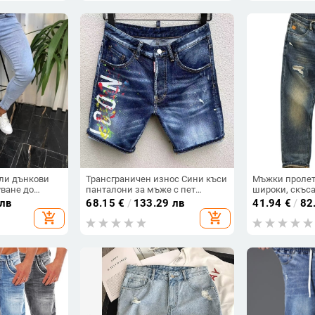
ли дънкови
Трансграничен износ Сини къси
Мъжки пролет
уване до
панталони за мъже с пет
широки, скъс
, малък крак,
четвърти панталони, боядисани
японски стил 
 лв
68.15
€
/
133.29 лв
41.94
€
/
82
ънки
модерни мъжки износни дънки
add_shopping_cart
add_shopping_cart
Aliexpress за мъже