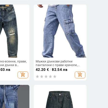
но-есенни, прави,
Мъжки дънкови работни
ани дънки в
панталони с прави крачоли,
и ретро стил
деним карго панталони със
.03 лв
42.20
€
/
82.54 лв
капаци на джобовете
add_shopping_cart
add_shopping_cart