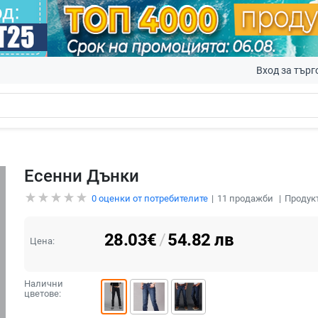
Вход за търг
Есенни Дънки
0
оценки от потребителите
11
продажби
Продук
28.03
€
/
54.82
лв
Цена:
Налични
цветове: