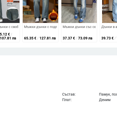
— модерен дизайн, универсални ежедневни дънки с права кройка и широк
 70% памук, цип за закопчаване, средна талия, дълги до глезена
нки с свободна кройка и прави крачоли, американски стил, ретро диза
Мъжки дънки с подплата от флис, висока талия, права к
Мъжки дънки със светкавичен пр
Дънки в а
55.12
€
/
 107.81 лв
65.35
€
/
127.81 лв
37.37
€
/
73.09 лв
39.73
€
/
Състав:
Памук, по
Плат:
Деним