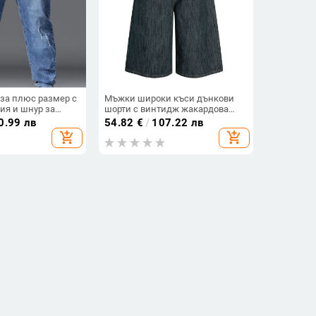
за плюс размер с
Мъжки широки къси дънкови
ия и шнур за
шорти с винтидж жакардова
 разкъсани
тъкан, пране, средна талия,
0.99 лв
54.82
€
/
107.22 лв
 кройка, дълги
копче отпред, прав крак
add_shopping_cart
add_shopping_cart