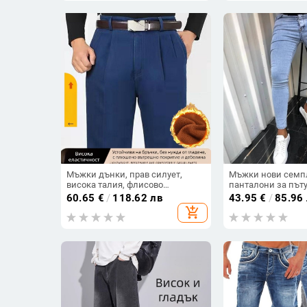
Мъжки дънки, прав силует,
Мъжки нови семп
висока талия, флисово
панталони за път
подплътяване, двойни плиси,
работа, слим крой
60.65
€
/
118.62 лв
43.95
€
/
85.96
висока еластичност
модни красиви д
add_shopping_cart