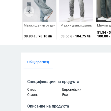
chevron_left
Мъжки дънки от деним, 2025 г., нов американски стил 
Мъжки дънки деним със Slim-Fit,
Мъжки дъ
51.54 - 
39.93
€
/
78.10 лв
53.56
€
/
104.75 лв
100.80 -
Общ преглед
Спецификации на продукта
Стил:
Европейски
Сезон:
Есен
Описание на продукта