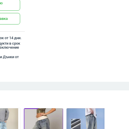
но
тавка
к от 14 дни.
укти в срок
 изключение
ни Дънки от