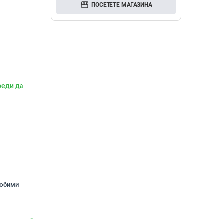
storefront
ПОСЕТЕТЕ МАГАЗИНА
реди да
любими