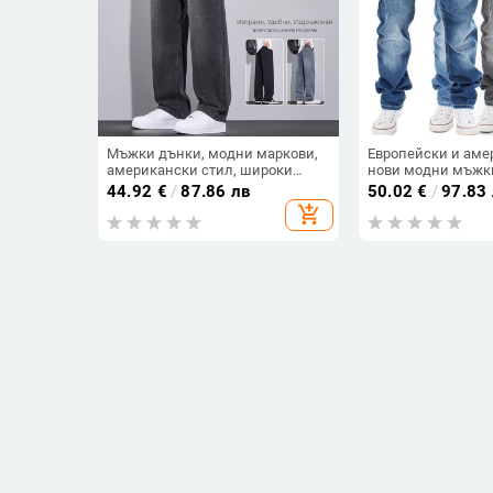
Мъжки дънки, модни маркови,
Европейски и аме
американски стил, широки
нови модни мъжк
панталони, нови пролетни и
бели ципове с из
44.92
€
/
87.86 лв
50.02
€
/
97.83
есенни широки прави
свободни прави п
add_shopping_cart
панталони, ретро, 2024 г.
отворена линия