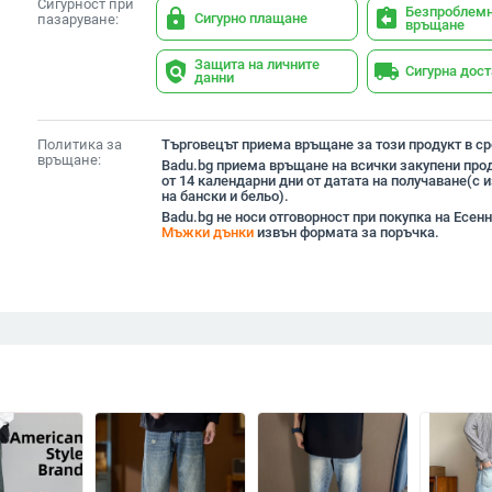
Сигурност при
Безпроблем
lock
assignment_return
Сигурно плащане
пазаруване:
връщане
Защита на личните
policy
local_shipping
Сигурна дос
данни
Политика за
Търговецът приема връщане за този продукт в сро
връщане:
Badu.bg приема връщане на всички закупени прод
от 14 календарни дни от датата на получаване(с
на бански и бельо).
Badu.bg не носи отговорност при покупка на Есен
Мъжки дънки
извън формата за поръчка.