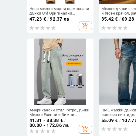
Нови мъжки модни щамповани
Мъжки дънки с ел
дънки Unf Оригинални
и тесен крачол, ра
ежедневни леки луксозни
стилни и универс
47.23
€
/
92.37 лв
35.42
€
/
69.28
мъжки панталони за износ от
и есен
add_shopping_cart
чужбина
Американски стил Ретро Дънки
HME мъжки дънки
Мъжки Есенни и Зимни
износен винтидж 
Свободни Прави Широки
кройка, прав крак
41.31 - 88.38
€
/
55.09
€
/
107.7
Панталони Модна Марка 2024
80.80 - 172.86 лв
add_shopping_cart
Ново Пристигане Дълги
Панталони за Пролет и Есен