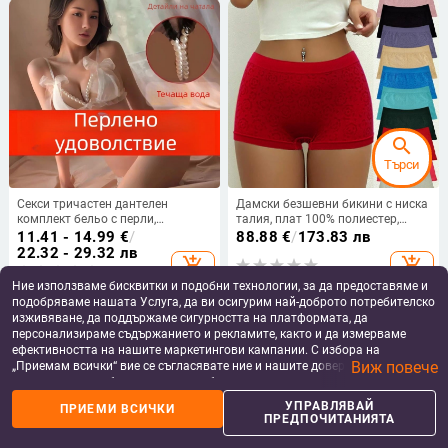
search
Търси
Секси тричастен дантелен
Дамски безшевни бикини с ниска
комплект бельо с перли,
талия, плат 100% полиестер,
прозрачен дизайн и открита
подплата чатала 100%
11.41 - 14.99
€
/
88.88
€
/
173.83 лв
интимна зона
бамбукови влакна, плат флис,
22.32 - 29.32 лв
add_shopping_cart
add_shopping_cart
Seamless
Ние използваме бисквитки и подобни технологии, за да предоставяме и
подобряваме нашата Услуга, да ви осигурим най-доброто потребителско
изживяване, да поддържаме сигурността на платформата, да
персонализираме съдържанието и рекламите, както и да измерваме
ефективността на нашите маркетингови кампании. С избора на
Виж повече
„Приемам всички“ вие се съгласявате ние и нашите доверени партньори
да съхраняваме бисквитки и подобни технологии на вашето устройство
за рекламни и аналитични цели. Можете по всяко време да управлявате
УПРАВЛЯВАЙ
ПРИЕМИ ВСИЧКИ
своите предпочитания, като натиснете „Управлявай предпочитанията“.
ПРЕДПОЧИТАНИЯТА
За повече информация, моля, вижте нашата
Политика за защита на
данните
.