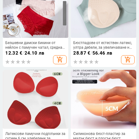
Безшевни дамски бикини от
Бюстпадове от естествен латекс,
нейлон с памучен чатал, средна
ултра дебели, за увеличаване на
талия, дишащи, оформящи
малък бюст, подпиращи вставки
12.32
€
/
24.10 лв
28.87
€
/
56.46 лв
тялото и повдигащи задните
за сутиен и гъбени панели за
add_shopping_cart
add_shopping_cart
части
гръб
Латексови памучни подплънки за
Силиконова бюст-пластир за
сутиен 6 см, удебелени за
малък бюст и плосък бюст,