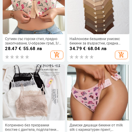
Сутиен със горски стил, предно
Найлонови безшевни унисекс
закопчаване, U-образен гръб, 3/4
бикини за възрастни, средна
чашка, тънки оформени чашки,
талия, памучна вложка, плетена
28.47
€
/
55.68 лв
34.79
€
/
68.04 лв
фиксирани двойни презрамки
материя, 10 броя
add_shopping_cart
add_shopping_cart
Копринено без презрамки
Дамски дишащи бикини от milk
бюстие с дантела, подплатени
silk с карикатурен принт,