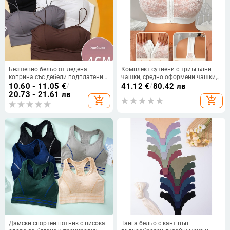
Безшевно бельо от ледена
Комплект сутиени с триъгълни
коприна със дебели подплатени
чашки, средно оформени чашки,
чашки, подчертава малък бюст,
акрилна основна материя,
10.60 - 11.05
€
/
41.12
€
/
80.42 лв
потник с презрамки за лято
подплата спандекс
20.73 - 21.61 лв
add_shopping_cart
add_shopping_cart
Дамски спортен потник с висока
Танга бельо с кант във