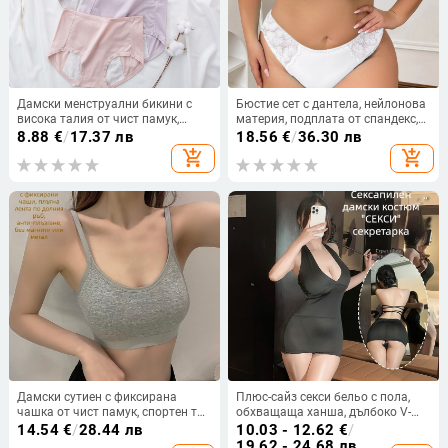
Дамски менструални бикини с
Бюстие сет с дантела, нейлонова
висока талия от чист памук,
материя, подплата от спандекс,
непропускливи, разширени, меки,
3/4 чашка, закопчаване отзад с
8.88
€
/
17.37 лв
18.56
€
/
36.30 лв
против странично протичане
куки
add_shopping_cart
add_shopping_cart
Дамски сутиен с фиксирана
Плюс-сайз секси бельо с пола,
чашка от чист памук, спортен топ
обхващаща ханша, дълбоко V-
с повдигащ ефект и фиксирана
образно деколте, униформа за
14.54
€
/
28.44 лв
10.03 - 12.62
€
/
чашка, без стоманени пръстени,
ролева игра
19.62 - 24.68 лв