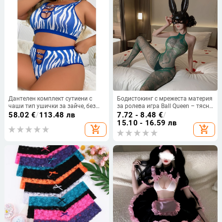
Дантелен комплект сутиени с
Бодистокинг с мрежеста материя
чаши тип ушички за зайче, без
за ролева игра Ball Queen – тясно
оформени чашки, стягащ ефект,
прилепнал, прозрачен полиестер
58.02
€
/
113.48 лв
7.72 - 8.48
€
/
класически луксозен стил
бельо
15.10 - 16.59 лв
add_shopping_cart
add_shopping_cart