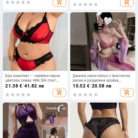
add_shopping_cart
add_shopping_cart
пижами 9402
Бра комплект — червено-черна
Дамска секси бельо с екзотични
цветова схема; Milk Silk плат;
ресни и разделена кройка,
пълна чашка; презрамки, които
вдъхновено от антична Дунхуан
21.38
€
/
41.82 лв
10.52
€
/
20.58 лв
se завързват; задно закопчаване
Феитиан танцова рокля •
add_shopping_cart
add_shopping_cart
с един ред куки и очи
полиестер • 90–95% полиестер