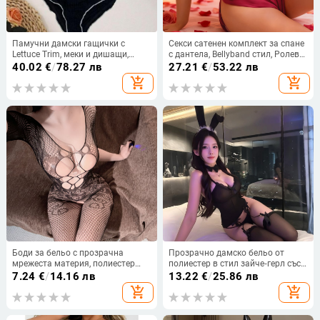
Памучни дамски гащички с
Секси сатенен комплект за спане
Lettuce Trim, меки и дишащи,
с дантела, Bellyband стил, Ролева
висока талия
игра: сладко момиче, OEM/
40.02
€
/
78.27 лв
27.21
€
/
53.22 лв
частна марка поддръжана
add_shopping_cart
add_shopping_cart
Боди за бельо с прозрачна
Прозрачно дамско бельо от
мрежеста материя, полиестер
полиестер в стил зайче‑герл със
80–90%, за жена, лято 2025,
чорапи
7.24
€
/
14.16 лв
13.22
€
/
25.86 лв
артикул 9204
add_shopping_cart
add_shopping_cart