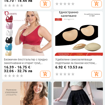
16.70 - 18.44 лв
add_shopping_cart
add_shopping_cart
сервитьор, мотоциклист
Безжичен бюстгальтер с предно
Удебелени самозалепващи
закопчаване и открит гръб,
подплънки за бански костюм,
дишащ и удобен; чашка 3/4 с
силиконови вложки за чаши,
16.39 - 16.75
€
/
6.92
€
/
13.53 лв
чаши от спондж; основна
дамско горнище за бански
32.06 - 32.76 лв
add_shopping_cart
add_shopping_cart
материя: нейлон с 50–70%
еластан; подплата: еластан 30–
50%