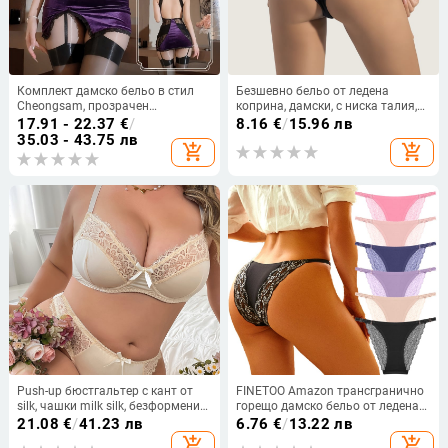
Комплект дамско бельо в стил
Безшевно бельо от ледена
Cheongsam, прозрачен
коприна, дамски, с ниска талия,
полиестер, съдържание
секси, дантелени, памучни,
17.91 - 22.37
€
/
8.16
€
/
15.96 лв
полиестер 90-95%, за жени
дишащи, големи размери
35.03 - 43.75 лв
add_shopping_cart
add_shopping_cart
Push-up бюстгальтер с кант от
FINETOO Amazon трансгранично
silk, чашки milk silk, безформени
горещо дамско бельо от ледена
чашки, основен плат полиестер,
коприна с дантела, шевове и
21.08
€
/
41.23 лв
6.76
€
/
13.22 лв
подплата полиестер (80–90%),
тънък колан, дамски безшевни
add_shopping_cart
add_shopping_cart