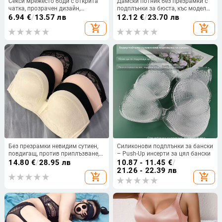
Секси мрежесто боди с открита
Дамски потник без презрамки с
чатка, прозрачен дизайн,
подплънки за бюста, къс модел
комплект с чорапи, женски,
за слоево носене, открит гръб, с
6.94
€
/
13.57 лв
12.12
€
/
23.70 лв
полиестер 80–90%, пуснат на
вграден сутиен
add_shopping_cart
add_shopping_cart
пазара пролет 2025
Без презрамки невидим сутиен,
Силиконови подплънки за бански
повдигащ, против приплъзване,
– Push-Up инсерти за цял бански
тънък бандео стил за жените
14.80
€
/
28.95 лв
10.87 - 11.45
€
/
21.26 - 22.39 лв
add_shopping_cart
add_shopping_cart