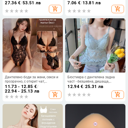
чашки, чашки с тънък формован
регулируема средна талия
27.36
€
/
53.51 лв
7.06
€
/
13.81 лв
контур, френски стил, открит гръб
add_shopping_cart
add_shopping_cart
Дантелено боди за жени, секси и
Бюстиера с дантелена задна
прозрачно, с открит чат,
част - безшевна, дишаща,
полиестер 80–90%, пролет 2025
найлонова материя, дължина до
11.73 - 12.85
€
/
12.94
€
/
25.31 лв
талията, съдържание 70-80%
22.94 - 25.13 лв
add_shopping_cart
add_shopping_cart
найлон