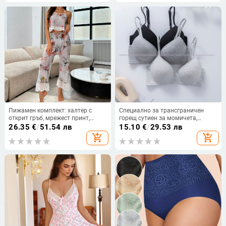
вид
Пижамен комплект: халтер с
Специално за трансграничен
открит гръб, мрежест принт,
горещ сутиен за момичета,
полиестерна тъкан, 95–100%
дишащ и удобен гладък памучен
26.35
€
/
51.54 лв
15.10
€
/
29.53 лв
полиестер
сутиен със стоманени пръстени,
add_shopping_cart
add_shopping_cart
събран против увисване