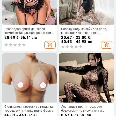
Леопардов принт дантелен
Cosplay боди за зайче за роли,
комплект бельо, прозрачен три-
кожеподобен плат, цепка,
частен дизайн, полиестер
спандекс 80-90%
28.69
€
/
56.11 лв
20.67 - 23.00
€
/
40.43 - 44.98 лв
add_shopping_cart
add_shopping_cart
Силиконови протези за гърди за
Леопардов принт прозрачен
крос-дресинг, капковидна форма
бодистокинг с висока яка и
открит гръб, полиестер 80–90%,
46.83 - 443.87
€
/
8.67
€
/
16.96 лв