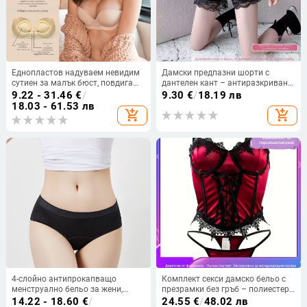
Еднопластов надуваем невидим
Дамски предпазни шорти с
сутиен за малък бюст, повдигащ
дантелен кант – антиразкриване,
и оформящ, безшевен дизайн, с
средно повдигната талия,
9.22 - 31.46
€
/
9.30
€
/
18.19 лв
двойни презрамки и странична
подплата от ледено копринено,
18.03 - 61.53 лв
add_shopping_cart
add_shopping_cart
катарама, Nylon 95% с подплата
93% полиестер, проста тъкан
от Spandex
4-слойно антипрокапващо
Комплект секси дамско бельо с
менструално бельо за жени,
презрамки без гръб – полиестер,
средна талия, голям размер
90–95% полиестер, стил за
14.22 - 18.60
€
/
24.55
€
/
48.02 лв