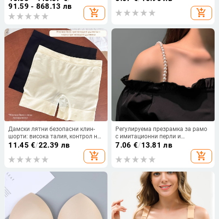
за жени
91.59 - 868.13 лв
add_shopping_cart
add_shopping_cart
Дамски лятни безопасни клин-
Регулируема презрамка за рамо
шорти: висока талия, контрол на
с имитационни перли и
корема, безшевни, едно парче,
отстранима верига за горно
11.45
€
/
22.39 лв
7.06
€
/
13.81 лв
плюс размер
облекло (ST250207)
add_shopping_cart
add_shopping_cart