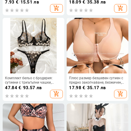
основен материал: найлон, лоно:
двуредов сутиен с дантела от
7.93
€
/
15.51 лв
18.09
€
/
35.38 лв
памук, ниска талия, марка Yasi,
стоманени пръстени, регулируем,
add_shopping_cart
add_shopping_cart
код Q109
голям размер
Комплект бельо с бродерия:
Плюс размер безшевен сутиен с
сутиени с триъгълни чашки,
предно закопчаване, безжичен,
прашки и жартиери — основна
повдигащ, за жени
47.84
€
/
93.57 лв
17.98
€
/
35.17 лв
материя 97% полиестер, 3%
add_shopping_cart
add_shopping_cart
еластан; подплата 97%
полиестер, 3% еластан; чашки:
триъгълни; стил: средно
оформени чашки