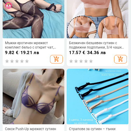
Мъжки еротичен мрежест
Безжичен безшевен сутиен с
комплект бельо с открит чат,
подвижни подплънки, 3/4 чашка,
двусекционен комплект
сменяеми двойни презрамки и
9.82
€
/
19.21 лв
17.57
€
/
34.36 лв
четириредово закопчаване отзад
add_shopping_cart
add_shopping_cart
Секси Push-Up мрежест сутиен
Страпове за сутиен – тънки