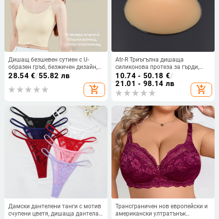
Дишащ безшевен сутиен с U-
Atr-R Триъгълна дишаща
образен гръб, безжичен дизайн,
силиконова протеза за гърди,
вътрешни чашки и подплънки
изкуствена гърда,
28.54
€
/
55.82 лв
10.74 - 50.18
€
/
постоперативна протеза за
21.01 - 98.14 лв
add_shopping_cart
add_shopping_cart
гърди, производител на едро
Дамски дантелени танги с мотив
Трансграничен нов европейски и
счупени цветя, дишаща дантела,
американски ултратънък