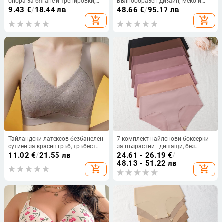
опора за бягане и тренировки,
вълнообразен дизайн; меко и
интегриран дизайн, стягащ ефект,
дишащо; ниска талия; U-образна
9.43
€
/
18.44 лв
48.66
€
/
95.17 лв
подходящ за йога
форма; 100% основен плат.
add_shopping_cart
add_shopping_cart
Тайландски латексов безбанелен
7-комплект найлонови боксерки
сутиен за красив гръб, тръбест
за възрастни | дишащи, без
спортен сутиен за жени,
следи, повдигащи талията |
11.02
€
/
21.55 лв
24.61 - 26.19
€
/
повдигащ ефект за малък бюст,
основна материя: нейлон;
48.13 - 51.22 лв
add_shopping_cart
add_shopping_cart
против увисване
състав: 70–80% нейлон;
вътрешна част: памук; модел:
едноцветен; талия: средна
височина