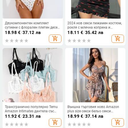
Двукомпонентен комплект
2024 нов секси пижамен костюм,
сутиени с флорален плетен десен,
рокля с млечна коприна и
полиестер, Push-Up, дишащи,
черешов принт, нощница с
18.98
€
/
37.12 лв
18.11
€
/
35.42 лв
чаши без подплата, фиксирани
гъбична дантела
add_shopping_cart
add_shopping_cart
двойни презрамки, заден три
реда закопчалки, пасторален
стил
Трансгранично популярно Temu
Външна търговия ново Amazon
Amazon Intimates дантела със
plus size секси бельо секси
стоманени пръстени регулируеми
изкушение флорални презрамки
11.92
€
/
23.31 лв
18.99
€
/
37.14 лв
презрамки фабрика директни
събрана неправилна нощница
add_shopping_cart
add_shopping_cart
продажби дишащ и отслабващ
w716