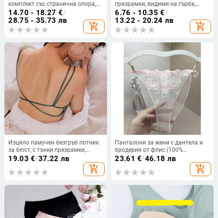
комплект със странична опора,
презрамки, видими на гърба,
комфортно бельо за голям
малка кука, за потник/рокля,
14.70 - 18.27
€
/
6.76 - 10.35
€
/
размер, чашки 3/4, тънки
замяна на презрамки (Материал:
28.75 - 35.73 лв
13.22 - 20.24 лв
add_shopping_cart
add_shopping_cart
формовани чашки
Друг; Марка: Друг; Код на
продукта: Tlzn%j # Fgfgu+u+j #
Lo%hj #; Произход: Друг)
Изцяло памучен безгръб потник
Панталони за жени с дантела и
за бюст, с тънки презрамки,
бродерия от флис (100%
пълна чашка, дишащ дизайн
полиестер, 3D ефект, ниска талия,
19.03
€
/
37.22 лв
23.61
€
/
46.18 лв
подплата от бамбуково влакно)
add_shopping_cart
add_shopping_cart