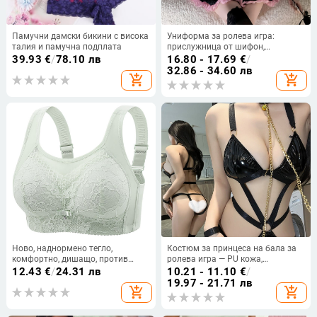
Памучни дамски бикини с висока
Униформа за ролева игра:
талия и памучна подплата
прислужница от шифон,
полупрозрачна нощница,
39.93
€
/
78.10 лв
16.80 - 17.69
€
/
полиестер 80–90%, за жена, лято
32.86 - 34.60 лв
add_shopping_cart
add_shopping_cart
2025
Ново, наднормено тегло,
Костюм за принцеса на бала за
комфортно, дишащо, против
ролева игра — PU кожа,
бягане, леко, без тръбички, без
полиестер, Night Fun
12.43
€
/
24.31 лв
10.21 - 11.10
€
/
стоманени пръстени, красив гръб,
19.97 - 21.71 лв
add_shopping_cart
add_shopping_cart
сутиен без стоманени пръстени