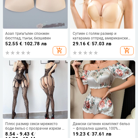
Aoan триъгълен спонжен
Сутиен с голям размер и
бюстпад, тънък, безшевен
катарама отпред, американски
гръб, седем реда, голям бюст,
52.55
€
/
102.78 лв
29.16
€
/
57.03 лв
малък размер, тънък набор,
add_shopping_cart
add_shopping_cart
регулируем, против увисване
Плюс размер секси мрежесто
Дамски сатенен комплект бельо
боди бельо с прозрачни изрези и
– флорална щампа, 100%
чорапи
полиестер, пижамни панталони,
8.54 - 9.43
€
/
19.23
€
/
37.61 лв
опции за ролеви игри: моряк,