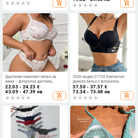
add_shopping_cart
add_shopping_cart
еднокомпонентен сутиен
Дантелен комплект бельо за
2026 модел C1720 Елегантно
жени – флорална дантела,
дамско бельо с флорална
полиестер 70–80%, опакован в
дантела и метално телче
22.03 - 24.23
€
/
37.50 - 37.57
€
/
торба
43.09 - 47.39 лв
73.34 - 73.48 лв
add_shopping_cart
add_shopping_cart