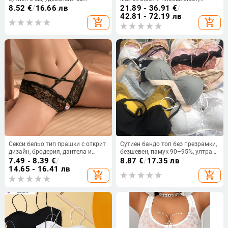
събиране на малък бюст,
удебелен, невидим при носене, за
8.52
€
/
16.66 лв
21.89 - 36.91
€
/
подчертаващи красотата на
сватбени фотосесии
42.81 - 72.19 лв
add_shopping_cart
add_shopping_cart
гърба, резервни гъбени вложки,
секси събиране
Секси бельо тип прашки с открит
Сутиен бандо топ без презрамки,
дизайн, бродерия, дантела и
безшевен, памук 90–95%, ултра
перли; основна тъкан полиестер
тънки формовани чашки,
7.49 - 8.39
€
/
8.87
€
/
17.35 лв
80–90%
триъгълни чаши, дължина до
14.65 - 16.41 лв
add_shopping_cart
add_shopping_cart
корема