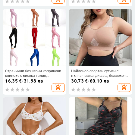
сваляеми двойни презрамки
слипове
Странични безшевни копринени
Найлонов спортен сутиен с
клинове с висока талия,
пълна чашка, дишащ, безшевен
европейски и американски, голям
дизайн и Y-образни презрамки
16.35
€
/
31.98 лв
30.73
€
/
60.10 лв
размер, AliExpress Explosions
add_shopping_cart
add_shopping_cart
7057