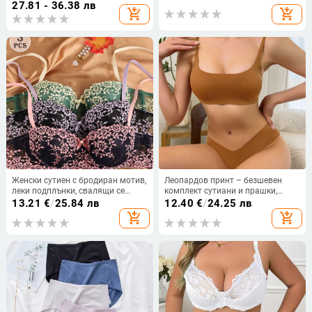
ролева игра
27.81 - 36.38 лв
add_shopping_cart
add_shopping_cart
Женски сутиен с бродиран мотив,
Леопардов принт – безшевен
леки подплънки, свалящи се
комплект сутиани и прашки,
презрамки, чашка 3/4, тънки
тънки оформени чашки,
13.21
€
/
25.84 лв
12.40
€
/
24.25 лв
формовани чаши, найлон, за
сваляеми двойни презрамки,
add_shopping_cart
add_shopping_cart
европейски и американски
закопчаване с три реда на гърба,
големи размери
в стил топ