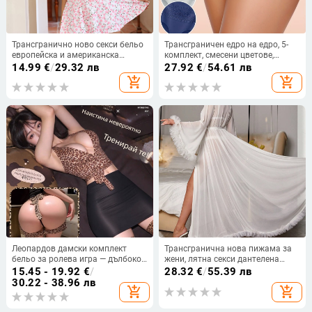
Трансгранично ново секси бельо
Трансграничен едро на едро, 5-
европейска и американска
комплект, смесени цветове,
външна търговия дантелена
трансгранично бельо с голям
14.99
€
/
29.32 лв
27.92
€
/
54.61 лв
флорална пола секси рокля с
размер, висока талия, контрол на
add_shopping_cart
add_shopping_cart
щампа за коса
корема, дамски бикини,
европейски и американски
размери
Леопардов дамски комплект
Трансгранична нова пижама за
бельо за ролева игра — дълбоко
жени, лятна секси дантелена
V-деколте, разкриващ горнище,
полупрозрачна халат за
15.45 - 19.92
€
/
28.32
€
/
55.39 лв
полиестер, за жени
домашно облекло 1576
30.22 - 38.96 лв
add_shopping_cart
add_shopping_cart