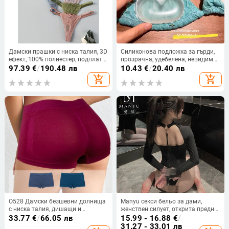
Дамски прашки с ниска талия, 3D
Силиконова подложка за гърди,
ефект, 100% полиестер, подплата
прозрачна, удебелена, невидима,
от бамбук
събираща се триъгълна
97.39
€
/
190.48 лв
10.43
€
/
20.40 лв
подложка за гърди, силиконова,
add_shopping_cart
add_shopping_cart
фалшива подложка за гърди,
вложка за сутиен, подложка за
бельо
O528 Дамски безшевни долнища
Manyu секси бельо за дами,
с ниска талия, дишащи и
женствен силует, открита предна
еластични, модална тъкан,
част, изкушаваща униформа,
33.77
€
/
66.05 лв
15.99 - 16.88
€
/
графенова подплата
комплект за връзване, спални
31.27 - 33.01 лв