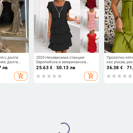
ля с дълги
2025 Независима станция
Пролетно-лятн
лия, дълга
Европейска и американска
къс ръкав, разм
5%+
трансгранична нова лятна рокля
моден принт 2
7 лв
25.63
€
/
50.13 лв
36.38
€
/
71
с къс ръкав и кръгло деколте,
европейска и
add_shopping_cart
add_shopping_cart
плътен цвят, жени
рокля с кръгл
пола