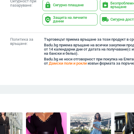
Сигурност при
Безпроблем
lock
assignment_return
Сигурно плащане
пазаруване:
връщане
Защита на личните
policy
local_shipping
Сигурна дос
данни
Политика за
Търговецът приема връщане за този продукт в сро
връщане:
Badu.bg приема връщане на всички закупени прод
от 14 календарни дни от датата на получаване(с
на бански и бельо).
Badu.bg не носи отговорност при покупка на Елега
от
Дамски поли и рокли
извън формата за поръчк