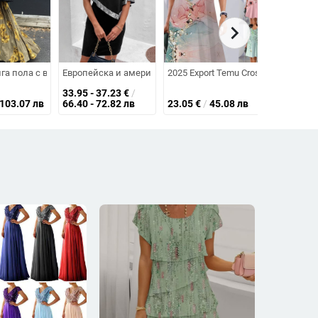
chevron_right
независима станция
на височина, 70-80% полиестерна смес
ни детайли
цепка за партита и официални събития
га пола с висока талия, свободна кройка и флорална шарка, стилна през
Европейска и американска трансгранична рокля Amazon 2
2025 Export Temu Cross-Border Ama
Булчинска 
33.95 - 37.23
€
/
103.07 лв
66.40 - 72.82 лв
23.05
€
/
45.08 лв
93.01
€
/