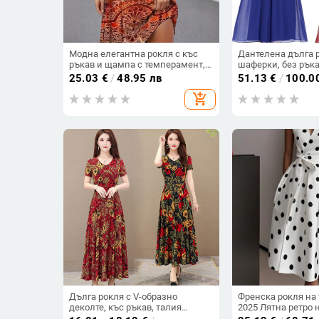
Модна елегантна рокля с къс
Дантелена дълга 
ръкав и щампа с темперамент,
шаферки, без ръка
дамска нова рокля с къс ръкав,
талия, дълга вече
25.03
€
/
48.95 лв
51.13
€
/
100.0
пролет/лято 2025
основна тъкан 90
add_shopping_cart
полиестерна дант
Дълга рокля с V-образно
Френска рокля на
деколте, къс ръкав, талия
2025 Лятна ретро 
средна, принтирана
темпераментна та