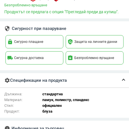
Безпроблемно връщане
Продуктът се предлага с опция "Прегледай преди да купиш".
security
Сигурност при пазаруване
lock
policy
Сигурно плащане
Защита на личните данни
local_shipping
assignment_return
Сигурна доставка
Безпроблемно връщане
settings
Спецификации на продукта
Дължина:
стандартна
Материал:
памук, полиестр, спандекс
Стил:
официален
Продукт:
блуза
info
Информация за търговец