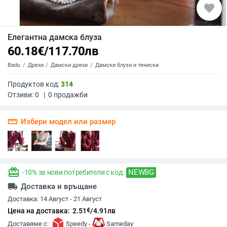
favorite
Елегантна дамска блуза
60.18
€
/
117.70
лв
Badu
Дрехи
Дамски дрехи
Дамски блузи и тениски
Продуктов код:
314
Отзиви:
0
|
0
продажби
straighten
Избери модел или размер
redeem
NEWBG
-10% за нови потребители с код:
local_shipping
Доставка и връщане
Доставка:
14 Август - 21 Август
€
Цена на доставка:
2.51
/
4.91
лв
,
Доставяме с:
Speedy
Sameday