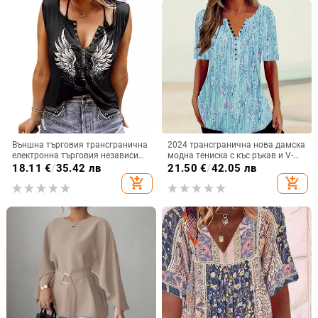
Външна търговия трансгранична
2024 трансгранична нова дамска
електронна търговия независима
модна тениска с къс ръкав и V-
станция Amazon Amazon нова
образно деколте, градиент и
18.11
€
/
35.42 лв
21.50
€
/
42.05 лв
крила щампована цветна
копчета
add_shopping_cart
add_shopping_cart
памучна дамска тениска