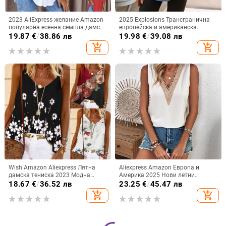
2023 AliExpress желание Amazon
2025 Explosions Трансгранична
популярна есенна семпла дамска
европейска и американска
риза с дълъг ръкав и V-образно
дамска модна ежедневна риза с
19.87
€
/
38.86 лв
19.98
€
/
39.08 лв
деколте с копчета дамска риза
деветточков ръкав и назъбено V-
add_shopping_cart
add_shopping_cart
образно деколте за жени
Wish Amazon Aliexpress Лятна
Aliexpress Amazon Европа и
дамска тениска 2023 Модна
Америка 2025 Нови летни
модерна щампована потник
дантелени топове с V-образно
18.67
€
/
36.52 лв
23.25
€
/
45.47 лв
Дамска мода Универсална
деколте, дамски, чистоцветни, без
add_shopping_cart
add_shopping_cart
ръкави