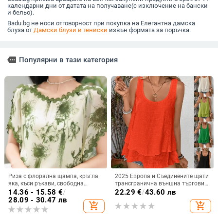
календарни дни от датата на получаване(с изключение на бански
и бельо).
Badu.bg не носи отговорност при покупка на Елегантна дамска
блуза от
Дамски блузи и тениски
извън формата за поръчка.
more
Популярни в тази категория
Риза с флорална щампа, кръгла
2025 Европа и Съединените щати
яка, къси ръкави, свободна
трансгранична външна търговия
кройка, плат спандекс (50–70%)
нова жилетка с презрамка, без
14.36 - 15.58
€
/
22.29
€
/
43.60 лв
ръкави, двуслойна тениска с
28.09 - 30.47 лв
add_shopping_cart
add_shopping_cart
каишка и опашка