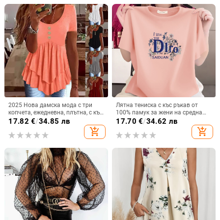
2025 Нова дамска мода с три
Лятна тениска с къс ръкав от
копчета, ежедневна, плътна, с къс
100% памук за жени на средна
ръкав, Amazon, трансгранична,
възраст, свободна кройка, кръгло
17.82
€
/
34.85 лв
17.70
€
/
34.62 лв
европейска и американска
деколте, прикрива корема, стилен
add_shopping_cart
add_shopping_cart
и подходящ за ежедневието