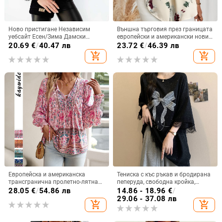
Ново пристигане Независим
Външна търговия през границата
уебсайт Есен/Зима Дамски
европейски и американски нови
прозрачен топ с дълъг ръкав и
дамски ежедневни V-образни
20.69
€
/
40.47 лв
23.72
€
/
46.39 лв
висока яка в европейски и
деколтета обикновен пуловер
add_shopping_cart
add_shopping_cart
американски стил
дигитален печат елегантна горна
жилетка тениска
Европейска и американска
Тениска с къс ръкав и бродирана
трансгранична пролетно-лятна
пеперуда, свободна кройка,
2025 нова бохемска
полиестерна тъкан, 90–95%
28.05
€
/
54.86 лв
14.86 - 18.96
€
/
ваканционна риза с дълъг ръкав
полиестер, кръгло деколте
29.06 - 37.08 лв
add_shopping_cart
add_shopping_cart
и V-образно деколте с връзки за
жени