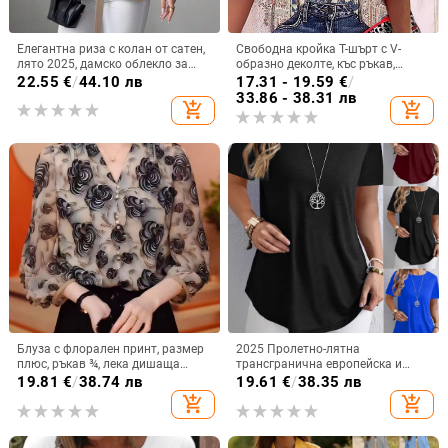
Елегантна риза с колан от сатен,
Свободна кройка T-шърт с V-
лято 2025, дамско облекло за
образно деколте, къс ръкав,
през граница, Aliexpress, Amazon,
полиестер-еластанова смес и
22.55
€
/
44.10 лв
17.31 - 19.59
€
/
ежедневен комфорт, независима
дигитален печат
33.86 - 38.31 лв
add_shopping_cart
add_shopping_cart
станция
Блуза с флорален принт, размер
2025 Пролетно-лятна
плюс, ръкав ¾, лека дишаща
трансгранична европейска и
лятна топ за жени
американска Amazon Wish Export
19.81
€
/
38.74 лв
19.61
€
/
38.35 лв
Нова пролетно-лятна тениска с
add_shopping_cart
add_shopping_cart
чист цвят и елегантни копчета за
гръб