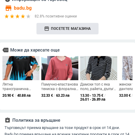
store
badu.bg
82.8% позитивни оценки
storefront
ПОСЕТЕТЕ МАГАЗИНА
more
Може да харесате още
Лятна
Памучно-еластанова
Дамски топ с яка
женски т
трансгранична
тениска с флорална
поло, райета, дълъг
дантела 
доставка на дамско
шарка, 3/4 ръкав,
ръкав, ежедневен
ръкави -
20.90
€
/
40.88 лв
32.33
€
/
63.23 лв
13.30 - 13.75
€
/
32.00
€
/
облекло с големи
свободна кройка,
градски стил
силует, с
26.01 - 26.89 лв
размери, 3D
кръгло деколте
полиест
дигитален
градиентен печат,
тениска с къс ръкав,
assignment_return
Политика за връщане
кръгло деколте и
отворени рамене.
Търговецът приема връщане за този продукт в срок от 14 дни.
Badu.bg приема връщане на всички закупени продукти в срок от 14