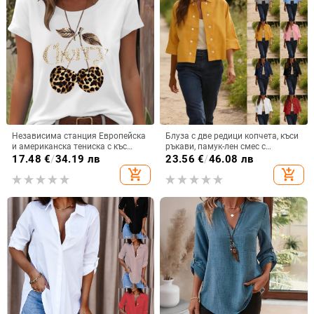
Независима станция Европейска
Блуза с две редици копчета, къси
и американска тениска с къс
ръкави, памук-лен смес с
ръкав, дамска черешова
спандекс, свободна кройка
17.48
€
/
34.19 лв
23.56
€
/
46.08 лв
леопардова щампа, черешова
add_shopping_cart
add_shopping_cart
кръгла яка, свободна тениска с
къс ръкав, голям размер,
трансграничен износ