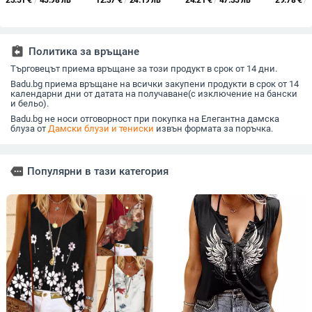
23.51
€
/
45.98 лв
12.37
€
/
24.19 лв
24.21
€
/
47.35 лв
29.78
€
/
нова тениска с
Трансгранична
Трансгранична
смес, ед
кръгло деколте,
дамска тениска с къс
дамска тениска
модел, с
плътен цвят, шевове
ръкав, свободен топ
Amazon eBay
кройка, 
и щампа, ежедневна,
с кръгло деколте,
AliExpress Лятна
65 см
с дълъг ръкав,
дамска Amazon тема
нова V-образна
assignment_return
Политика за връщане
свободен топ
Лято
деколте с къс ръкав
Търговецът приема връщане за този продукт в срок от 14 дни.
за жени
Badu.bg приема връщане на всички закупени продукти в срок от 14
календарни дни от датата на получаване(с изключение на бански
и бельо).
Badu.bg не носи отговорност при покупка на Елегантна дамска
блуза от
Дамски блузи и тениски
извън формата за поръчка.
more
Популярни в тази категория