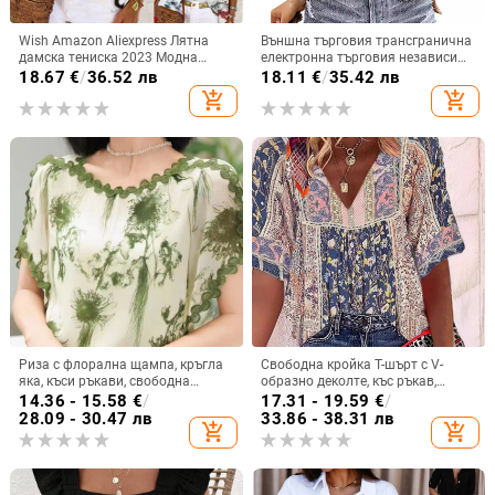
Wish Amazon Aliexpress Лятна
Външна търговия трансгранична
дамска тениска 2023 Модна
електронна търговия независима
модерна щампована потник
станция Amazon Amazon нова
18.67
€
/
36.52 лв
18.11
€
/
35.42 лв
Дамска мода Универсална
крила щампована цветна
add_shopping_cart
add_shopping_cart
памучна дамска тениска
Риза с флорална щампа, кръгла
Свободна кройка T-шърт с V-
яка, къси ръкави, свободна
образно деколте, къс ръкав,
кройка, плат спандекс (50–70%)
полиестер-еластанова смес и
14.36 - 15.58
€
/
17.31 - 19.59
€
/
дигитален печат
28.09 - 30.47 лв
33.86 - 38.31 лв
add_shopping_cart
add_shopping_cart