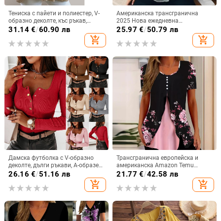
Тениска с пайети и полиестер, V-
Американска трансгранична
образно деколте, къс ръкав,
2025 Нова ежедневна
свободна кройка, колажен
универсална модна
31.14
€
/
60.90 лв
25.97
€
/
50.79 лв
дизайн
висококачествена раирана
add_shopping_cart
add_shopping_cart
дамска риза с дълъг ръкав
Дамска футболка с V-образно
Трансгранична европейска и
деколте, дълги ръкави, А-образен
американска Amazon Temu
силует, памучна материя
Лятна нова дамска тениска с
26.16
€
/
51.16 лв
21.77
€
/
42.58 лв
флорален принт и кръгло
add_shopping_cart
add_shopping_cart
деколте, фалшива
двукомпонентна копче и къс
ръкав