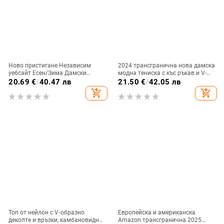
Ново пристигане Независим
2024 трансгранична нова дамска
уебсайт Есен/Зима Дамски
модна тениска с къс ръкав и V-
прозрачен топ с дълъг ръкав и
образно деколте, градиент и
20.69
€
/
40.47 лв
21.50
€
/
42.05 лв
висока яка в европейски и
копчета
add_shopping_cart
add_shopping_cart
американски стил
Топ от нейлон с V‑образно
Европейска и американска
деколте и връзки, камбановидни
Amazon трансгранична 2025