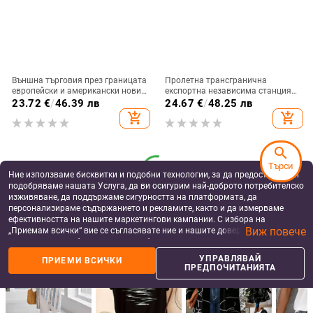
Външна търговия през границата
Пролетна трансгранична
европейски и американски нови
експортна независима станция
дамски ежедневни V-образни
Amazon Wish европейска и
23.72
€
/
46.39 лв
24.67
€
/
48.25 лв
деколтета обикновен пуловер
американска нова обикновена
add_shopping_cart
add_shopping_cart
дигитален печат елегантна горна
тениска с V-образно деколте
жилетка тениска
search
Търси
Ние използваме бисквитки и подобни технологии, за да предоставяме и
подобряваме нашата Услуга, да ви осигурим най-доброто потребителско
изживяване, да поддържаме сигурността на платформата, да
персонализираме съдържанието и рекламите, както и да измерваме
ефективността на нашите маркетингови кампании. С избора на
Виж повече
„Приемам всички“ вие се съгласявате ние и нашите доверени партньори
more_vert
more
Още от Дамски блузи и тениски
да съхраняваме бисквитки и подобни технологии на вашето устройство
за рекламни и аналитични цели. Можете по всяко време да управлявате
УПРАВЛЯВАЙ
ПРИЕМИ ВСИЧКИ
своите предпочитания, като натиснете „Управлявай предпочитанията“.
ПРЕДПОЧИТАНИЯТА
За повече информация, моля, вижте нашата
Политика за защита на
данните
.