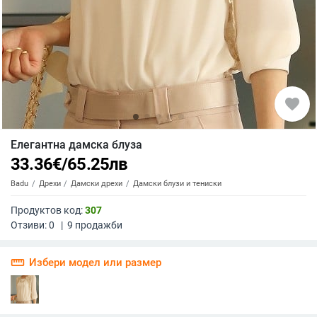
favorite
Елегантна дамска блуза
33.36
€
/
65.25
лв
Badu
Дрехи
Дамски дрехи
Дамски блузи и тениски
Продуктов код:
307
Отзиви:
0
|
9
продажби
straighten
Избери модел или размер