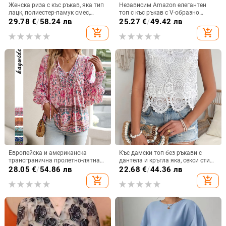
Женска риза с къс ръкав, яка тип
Независим Amazon елегантен
лацк, полиестер-памук смес,
топ с къс ръкав с V-образно
едноцветен модел, свободна
деколте, щампован, дантела,
29.78
€
/
58.24 лв
25.27
€
/
49.42 лв
кройка, дължина 50–65 см
европейска и американска лятна
add_shopping_cart
add_shopping_cart
нова тениска с къс ръкав за жени
Европейска и американска
Къс дамски топ без ръкави с
трансгранична пролетно-лятна
дантела и кръгла яка, секси стил,
2025 нова бохемска
кратък дизайн; съдържание на
28.05
€
/
54.86 лв
22.68
€
/
44.36 лв
ваканционна риза с дълъг ръкав
основната тъкан 90–95%
add_shopping_cart
add_shopping_cart
и V-образно деколте с връзки за
жени