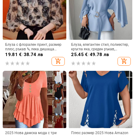
Блуза с флорален принт, размер
Блуза, елегантен стил, полиестер,
плюс, ръкав ¾, лека дишаща
кръгла яка, среден ръкав,
лятна топ за жени
тромпет ръкав
19.81
€
/
38.74 лв
25.45
€
/
49.78 лв
add_shopping_cart
add_shopping_cart
2025 Нова дамска мода с три
Плюс размер 2025 Нова Amazon