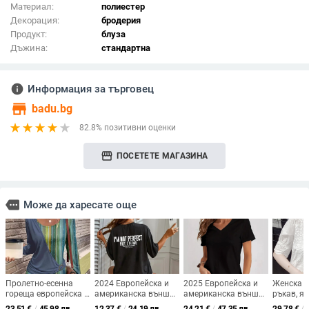
Материал:
полиестер
Декорация:
бродерия
Продукт:
блуза
Дъжина:
стандартна
info
Информация за търговец
store
badu.bg
82.8% позитивни оценки
storefront
ПОСЕТЕТЕ МАГАЗИНА
more
Може да харесате още
Пролетно-есенна
2024 Европейска и
2025 Европейска и
Женска р
гореща европейска и
американска външна
американска външна
ръкав, як
американска дамска
търговия
търговия
полиесте