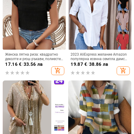
Женска лятна риза: квадратно
2023 AliExpress желание Amazon
деколте и рюш ръкави, полиестер
популярна есенна семпла дамска
70-80%, ежедневен стил
риза с дълъг ръкав и V-образно
17.16
€
/
33.56 лв
19.87
€
/
38.86 лв
деколте с копчета дамска риза
add_shopping_cart
add_shopping_cart