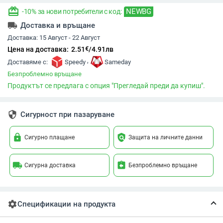
redeem
NEWBG
-10% за нови потребители с код:
local_shipping
Доставка и връщане
Доставка:
15 Август - 22 Август
€
Цена на доставка:
2.51
/
4.91
лв
,
Доставяме с:
Speedy
Sameday
Безпроблемно връщане
Продуктът се предлага с опция "Прегледай преди да купиш".
security
Сигурност при пазаруване
lock
policy
Сигурно плащане
Защита на личните данни
local_shipping
assignment_return
Сигурна доставка
Безпроблемно връщане
settings
Спецификации на продукта