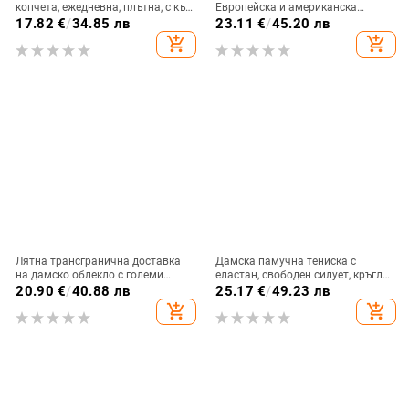
копчета, ежедневна, плътна, с къс
Европейска и американска
ръкав, Amazon, трансгранична,
трансгранична дамска лятна
17.82
€
/
34.85 лв
23.11
€
/
45.20 лв
европейска и американска
европейска и американска секси
add_shopping_cart
add_shopping_cart
тениска с V-образно деколте и
кръстосани презрамки с къс
ръкав
Лятна трансгранична доставка
Дамска памучна тениска с
на дамско облекло с големи
еластан, свободен силует, кръгло
размери, 3D дигитален
деколте, къси ръкави, средна
20.90
€
/
40.88 лв
25.17
€
/
49.23 лв
градиентен печат, тениска с къс
дължина
add_shopping_cart
add_shopping_cart
ръкав, кръгло деколте и отворени
рамене.