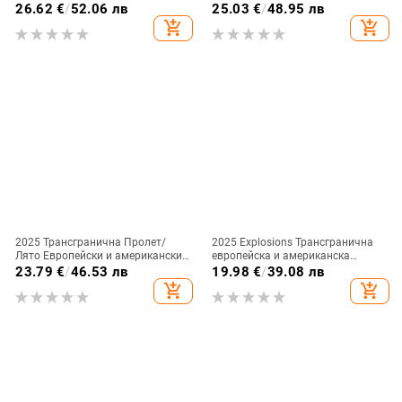
ръкави, тясна кройка
пролетно-летна нова дамска топ
26.62
€
/
52.06 лв
25.03
€
/
48.95 лв
хлабава V-образно деколте рог
add_shopping_cart
add_shopping_cart
ръкав дантела бродирана риза
2025 Трансгранична Пролет/
2025 Explosions Трансгранична
Лято Европейски и американски
европейска и американска
Ново дамско облекло
дамска модна ежедневна риза с
23.79
€
/
46.53 лв
19.98
€
/
39.08 лв
Едноцветна дантелена тениска с
деветточков ръкав и назъбено V-
add_shopping_cart
add_shopping_cart
къс ръкав и кръгло деколте
образно деколте за жени