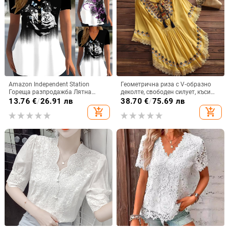
Amazon Independent Station
Геометрична риза с V‑образно
Гореща разпродажба Лятна
деколте, свободен силует, къси
дамска тениска с къс ръкав,
ръкави с лист лотуса, дължина
13.76
€
/
26.91 лв
38.70
€
/
75.69 лв
лятна тениска с V-образно
50–65 см
add_shopping_cart
add_shopping_cart
деколте, ежедневна тениска с къс
ръкав и щампа на копчета