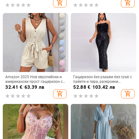
add_shopping_cart
add_shopping_cart
Amazon 2025 Нов европейски и
Гащеризон без ръкави без гръб с
американски прост гащеризон с
пайети и пера, разкроени
трансграничен дизайн, V-образно
крачоли, полиестер, средна
32.41
€
/
63.39 лв
52.88
€
/
103.42 лв
деколте, без ръкави и райета,
талия, лято 2025
add_shopping_cart
add_shopping_cart
гащеризон с къси панталони