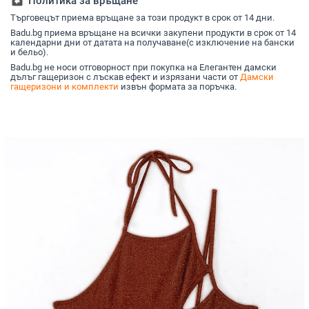
assignment_return
Политика за връщане
Търговецът приема връщане за този продукт в срок от 14 дни.
Badu.bg приема връщане на всички закупени продукти в срок от 14
календарни дни от датата на получаване(с изключение на бански
и бельо).
Badu.bg не носи отговорност при покупка на Елегантен дамски
дълъг гащеризон с лъскав ефект и изрязани части от
Дамски
гащеризони и комплекти
извън формата за поръчка.