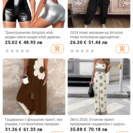
Трансграничен Amazon wish
2024 Ново желание на Amazon
моден секси нощен клуб дамски
Нови популярни едноцветни
гащеризон с висока талия и без
ежедневни панталони с каишка,
25.02
€
/
48.93 лв
26.30
€
/
51.44 лв
гръб, дълбоко V-образно лого,
дамски панталони
add_shopping_cart
add_shopping_cart
горещо момиче
Гащеризон с флорален принт, без
Лято 2026: Етничен принт
ръкави, с отличителни презрамки
презрамков гащеризон с широки
на гърба, свободен силует, прави
крачоли, без ръкави, висока
31.36
€
/
61.33 лв
35.88
€
/
70.18 лв
крачоли, полиестер
талия, Rayon