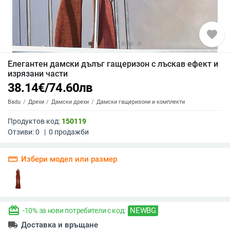
favorite
Елегантен дамски дълъг гащеризон с лъскав ефект и
изрязани части
38.14
€
/
74.60
лв
Badu
Дрехи
Дамски дрехи
Дамски гащеризони и комплекти
Продуктов код:
150119
Отзиви:
0
|
0
продажби
straighten
Избери модел или размер
redeem
NEWBG
-10% за нови потребители с код:
local_shipping
Доставка и връщане