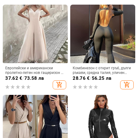
Европейски и американски
Комбинезон с открит гръб, дълги
пролетно-летен нов гащеризон с
ръкави, средна талия, уличен
трансграничен тиранти, V-
хипстер стил; Milk Silk плат със
37.62
€
/
73.58 лв
28.76
€
/
56.25 лв
образно деколте, свободен,
Spandex.
add_shopping_cart
add_shopping_cart
удобен, стегнат, прав,
минималистичен гащеризон