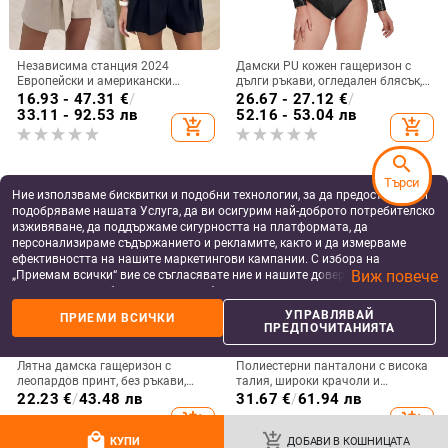
Независима станция 2024
Дамски PU кожен гащеризон с
Европейски и американски
дълги ръкави, огледален блясък,
външен търговски нов елегантен
средна талия, крачоли до три
16.93 - 47.31
€
/
26.67 - 27.12
€
/
гащеризон за жени
четвърти
33.11 - 92.53 лв
52.16 - 53.04 лв
add_shopping_cart
add_shopping_cart
search
Търси
Ние използваме бисквитки и подобни технологии, за да предоставяме и
подобряваме нашата Услуга, да ви осигурим най-доброто потребителско
изживяване, да поддържаме сигурността на платформата, да
персонализираме съдържанието и рекламите, както и да измерваме
ефективността на нашите маркетингови кампании. С избора на
Виж повече
„Приемам всички“ вие се съгласявате ние и нашите доверени партньори
да съхраняваме бисквитки и подобни технологии на вашето устройство
за рекламни и аналитични цели. Можете по всяко време да управлявате
УПРАВЛЯВАЙ
ПРИЕМИ ВСИЧКИ
своите предпочитания, като натиснете „Управлявай предпочитанията“.
ПРЕДПОЧИТАНИЯТА
За повече информация, моля, вижте нашата
Политика за защита на
данните
.
Лятна дамска гащеризон с
Полиестерни панталони с висока
леопардов принт, без ръкави,
талия, широки крачоли и
презрамки и връзка на гърба,
диагонални джобове
22.23
€
/
43.48 лв
31.67
€
/
61.94 лв
свободен силует
add_shopping_cart
add_shopping_cart
local_mall
add_shopping_cart
КУПИ
ДОБАВИ В КОШНИЦАТА