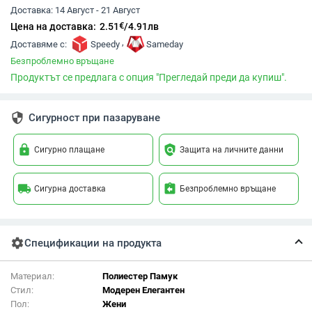
Доставка:
14 Август - 21 Август
€
Цена на доставка:
2.51
/
4.91
лв
,
Доставяме с:
Speedy
Sameday
Безпроблемно връщане
Продуктът се предлага с опция "Прегледай преди да купиш".
security
Сигурност при пазаруване
lock
policy
Сигурно плащане
Защита на личните данни
local_shipping
assignment_return
Сигурна доставка
Безпроблемно връщане
settings
Спецификации на продукта
Материал:
Полиестер Памук
Стил:
Модерен Елегантен
Пол:
Жени