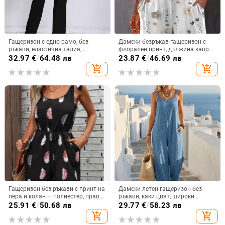
Гащеризон с едно рамо, без
Дамски безръкав гащеризон с
ръкави, еластична талия,
флорален принт, дължина капри,
полиестер, принт, прави крачоли
права кройка, полиестер
32.97
€
/
64.48 лв
23.87
€
/
46.69 лв
add_shopping_cart
add_shopping_cart
Гащеризон без ръкави с принт на
Дамски летен гащеризон без
пера и колан — полиестер, права
ръкави, каки цвят, широки
кройка, свободна талия, средна
крачоли, ежедневен стил
25.91
€
/
50.68 лв
29.77
€
/
58.23 лв
дебелина, Лято 2025
add_shopping_cart
add_shopping_cart