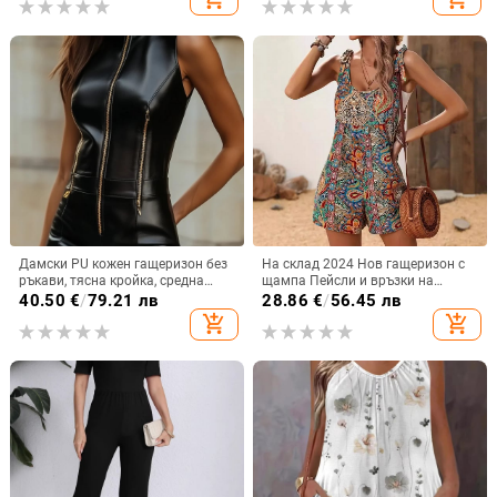
европейски и американски
гащеризон
Дамски PU кожен гащеризон без
На склад 2024 Нов гащеризон с
ръкави, тясна кройка, средна
щампа Пейсли и връзки на
талия
раменете в Amazon, празничен
40.50
€
/
79.21 лв
28.86
€
/
56.45 лв
стил, без ръкави
add_shopping_cart
add_shopping_cart