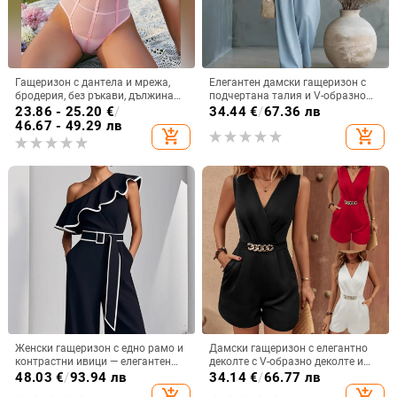
Гащеризон с дантела и мрежа,
Елегантен дамски гащеризон с
бродерия, без ръкави, дължина
подчертана талия и V-образно
3/4, стил уличен хипстър
деколте, летен модел 2026
23.86 - 25.20
€
/
34.44
€
/
67.36 лв
46.67 - 49.29 лв
add_shopping_cart
add_shopping_cart
Женски гащеризон с едно рамо и
Дамски гащеризон с елегантно
контрастни ивици — елегантен
деколте с V-образно деколте и
стил, полиестер, висока талия,
ръкави за външна търговия,
48.03
€
/
93.94 лв
34.14
€
/
66.77 лв
широки панталони
елегантни, с елегантно деколте,
add_shopping_cart
add_shopping_cart