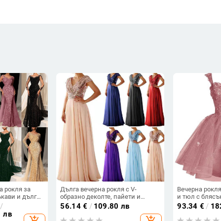
а рокля за
Дълга вечерна рокля с V-
Вечерна рокля
ъкави и дълга
образно деколте, пайети и
и тюл с блясъ
бразно
шифон, силует А-образен,
мотив пеперуд
/
56.14
€
/
109.80 лв
93.34
€
/
18
р-еластанова
висока талия
ръкави, талия
1 лв
add_shopping_cart
add_shopping_cart