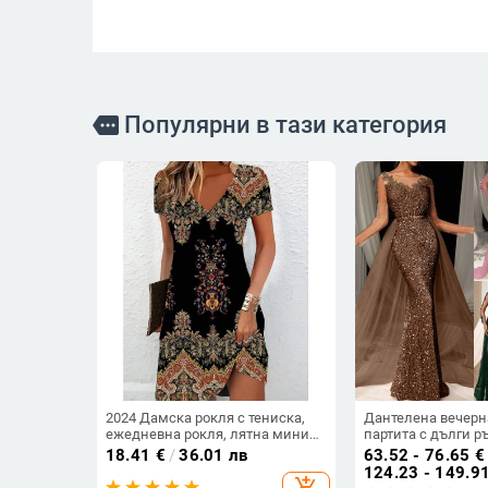
Популярни в тази категория
more
2024 Дамска рокля с тениска,
Дантелена вечерн
ежедневна рокля, лятна мини
партита с дълги р
рокля с флорален принт и V-
пола, дълбоко V-о
18.41
€
/
36.01 лв
63.52 - 76.65
€
образно деколте
деколте, полиесте
124.23 - 149.9
add_shopping_cart
материя