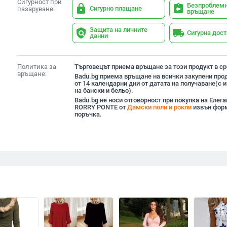
Сигурност при
Безпроблем
lock
assignment_return
Сигурно плащане
пазаруване:
връщане
Защита на личните
policy
local_shipping
Сигурна дос
данни
Политика за
Търговецът приема връщане за този продукт в сро
връщане:
Badu.bg приема връщане на всички закупени прод
от 14 календарни дни от датата на получаване(с
на бански и бельо).
Badu.bg не носи отговорност при покупка на Елега
RORRY PONTE от
Дамски поли и рокли
извън форм
поръчка.