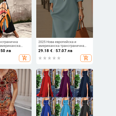
ансгранична
2025 Нова европейска и
 американска
американска трансгранична
 свободна роба,
елегантна рокля с кръгло
.50 лв
29.18
€
/
57.07 лв
бикини,
деколте, универсална,
add_shopping_cart
add_shopping_cart
н крем, рокля с
едноцветна, със страничен
джоб и среден ръкав