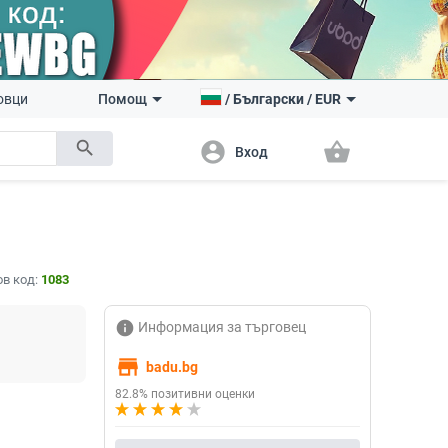
овци
Помощ
/
Български
/
EUR
search
account_circle
shopping_basket
Вход
в код:
1083
info
Информация за търговец
store
badu.bg
82.8% позитивни оценки