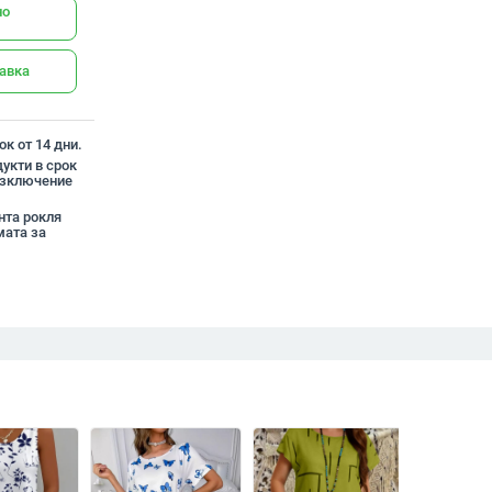
но
тавка
к от 14 дни.
укти в срок
 изключение
нта рокля
ата за