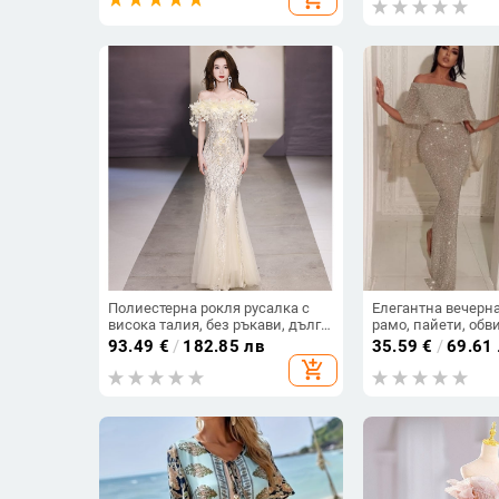
Полиестерна рокля русалка с
Елегантна вечерна
висока талия, без ръкави, дълга
рамо, пайети, обв
пола
дълга молив рокля
93.49
€
/
182.85 лв
35.59
€
/
69.61
талия
add_shopping_cart