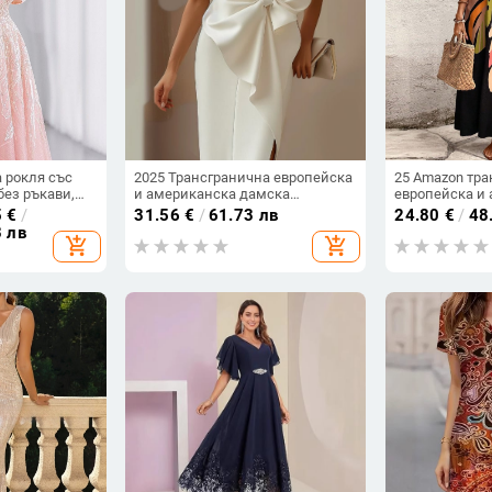
 рокля със
2025 Трансгранична европейска
25 Amazon тр
без ръкави,
и американска дамска
европейска и
 средна,
независима рокля с панделка,
плажна блуза,
5
€
/
31.56
€
/
61.73 лв
24.80
€
/
48
декоративна рокля, рокля, къса
ваканционен 
3 лв
add_shopping_cart
add_shopping_cart
пола, жилетки
слънцезащите
щампа