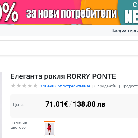
Вход за търг
Елеганта рокля RORRY PONTE
0
оценки от потребителите
0
продажби
Продукто
71.01
€
/
138.88
лв
Цена:
Налични
цветове: