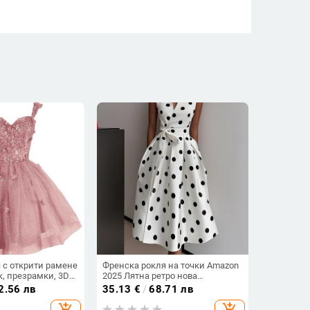
 с открити рамене
Френска рокля на точки Amazon
к, презрамки, 3D
2025 Лятна ретро нова
а и пайети, без
темпераментна талия Тънка
2.56 лв
35.13
€
/
68.71 лв
 средна, полиестер
пола за жени
add_shopping_cart
add_shopping_cart