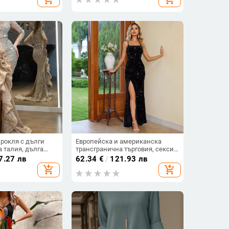
рокля с дълги
Европейска и американска
а талия, дълга
трансгранична търговия, секси
ер 95%+
рокля с висок цепка и пайети,
7.27 лв
62.34
€
/
121.93 лв
камуфлажна рокля без
add_shopping_cart
add_shopping_cart
презрамки, модна вечерна
рокля, елегантна