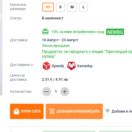
Налични
XS
S
M
L
размери:
Статус:
В наличност
redeem
NEWBG
-10% за нови потребители с код:
Доставка:
16 Август - 23 Август
Лесно връщане
Продуктът се предлага с опция "Прегледай п
купиш".
Доставяме с:
Speedy
Sameday
,
Цена на
доставка:
2.51
€
/
4.91
лв
remove
add
Количество:
1
local_mall
add_shopping_cart
favorite
Добави в 
КУПИ СЕГА
ДОБАВИ В КОШНИЦАТА