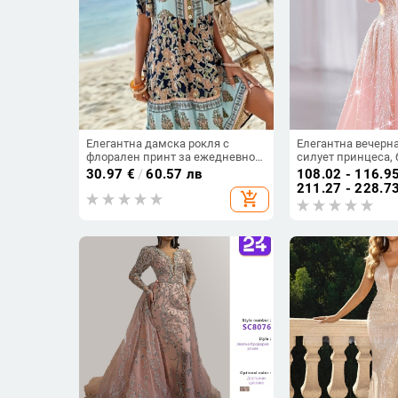
Елегантна дамска рокля с
Елегантна вечерна
флорален принт за ежедневно
силует принцеса, 
пътуване до работа, европейска
дълга пола, талия
30.97
€
/
60.57 лв
108.02 - 116.9
и американска, трансгранична,
полиестер
211.27 - 228.7
add_shopping_cart
Amazon, 2025 г.