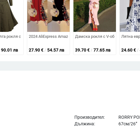
, косо рамо, силует с рибешка опашка
трансгранична дамска секси рокля с нередовна форма, дълга плажна п
лга рокля с дълги ръкави, пухкави вложки и яка‑кукла, плат памук‑поли
2024 AliExpress Amazon Европейска и американска рокля
Дамска рокля с V-образно деколт
Лятна евр
90.01 лв
27.90
€
/
54.57 лв
39.70
€
/
77.65 лв
24.60
€
/
Производител:
RORRY PO
Дължина:
67см/26”