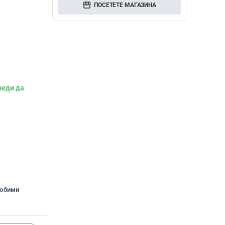
storefront
ПОСЕТЕТЕ МАГАЗИНА
реди да
любими