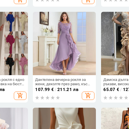
 рокля с едно
Дантелена вечерна рокля за
Дамска дълга 
ивка на бюста,
жени, деколте през рамо, къс
ръкави, висок
 с висока
ръкав, дълга A-линия парти
пола, полиест
 лв
107.99
€
/
211.21 лв
65.07
€
/
12
рокля с висока талия
add_shopping_cart
add_shopping_cart