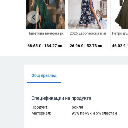
chevron_left
Пайетова вечерна рокля с цепка, презрамки тип спагети
2025 Европейска и американска 
Ретро дъ
68.65
€
/
134.27 лв
26.96
€
/
52.73 лв
46.02
€
/
Общ преглед
Спецификации на продукта
Продукт:
рокля
Материал:
95% памук и 5% еластан