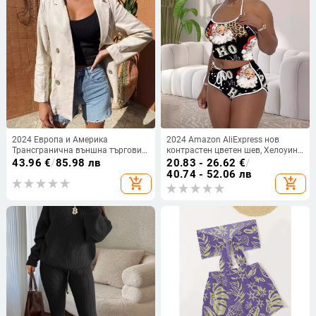
2024 Европа и Америка
2024 Amazon AliExpress нов
Трансгранична външна търговия
контрастен цветен шев, Хелоуин,
Ранна есен Xiyin Горещо
Коледа, висящ деколте, тънък
43.96
€
/
85.98 лв
20.83 - 26.62
€
/
продавано късо яке с дълъг
секси костюм
40.74 - 52.06 лв
add_shopping_cart
add_shopping_cart
ръкав, свободно яке за жени
BB0317