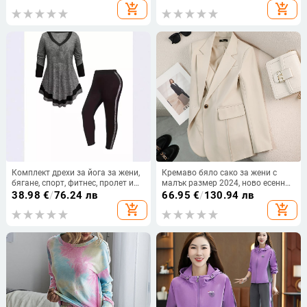
широки панталони, модерен
едноцветен, ежедневен спортен
add_shopping_cart
add_shopping_cart
костюм
комплект от 2 части
Комплект дрехи за йога за жени,
Кремаво бяло сако за жени с
бягане, спорт, фитнес, пролет и
малък размер 2024, ново есенно
лято, нова мода, висок клас,
свободно ежедневно яке тази
38.98
€
/
76.24 лв
66.95
€
/
130.94 лв
принт с принт на сърце
година, популярен малък костюм
add_shopping_cart
add_shopping_cart
WA1+WC1