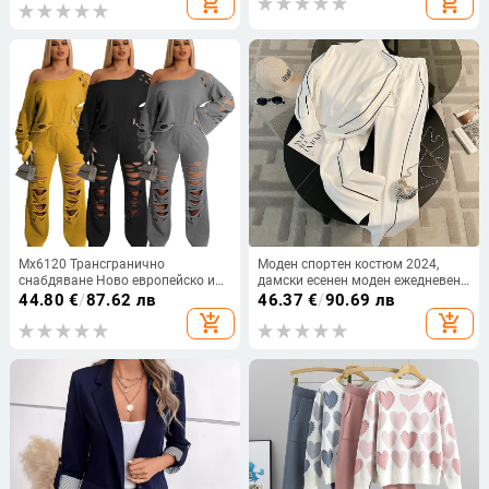
add_shopping_cart
add_shopping_cart
пола
цвят
Mx6120 Трансгранично
Моден спортен костюм 2024,
снабдяване Ново европейско и
дамски есенен моден ежедневен
американско облекло Ежедневен
корейски стил с цип, широки
44.80
€
/
87.62 лв
46.37
€
/
90.69 лв
чист цвят Скъсан широк суитчър
панталони, комплект от две
add_shopping_cart
add_shopping_cart
от две части
части, модерен