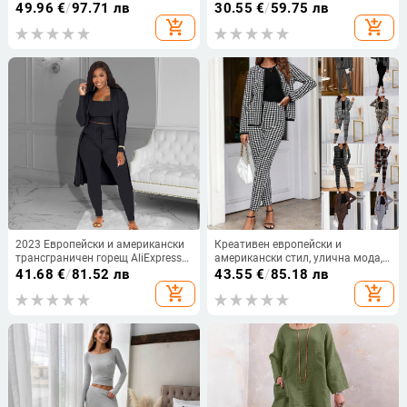
американско дамско най-
контрастен щампа и каре,
49.96
€
/
97.71 лв
30.55
€
/
59.75 лв
продавано дънково плетено яке
едноредни тиранти и талията
add_shopping_cart
add_shopping_cart
от независимата станция на
Amazon
2023 Европейски и американски
Креативен европейски и
трансграничен горещ AliExpress
американски стил, улична мода,
Amazon есенно-зимен дамски
дамски, есенно-зимни, жилетка,
41.68
€
/
81.52 лв
43.55
€
/
85.18 лв
моден секси палто панталон
тесни панталони,
add_shopping_cart
add_shopping_cart
костюм от три части
двукомпонентен костюм, дамски,
горещо продаван