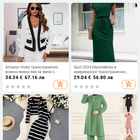
Amazon Ново трансгранично
Spot 2024 Европейско и
есенно-зимно яке за жени с
американско трансгранично
европейски и американски
дамско облекло Лятна нова
34.34
€
/
67.16 лв
29.04
€
/
56.80 лв
контраст и двуредно
независима станция с кръгло
add_shopping_cart
add_shopping_cart
закопчаване с фалшив джоб
деколте и талия в чист цвят,
рокля Tiktok