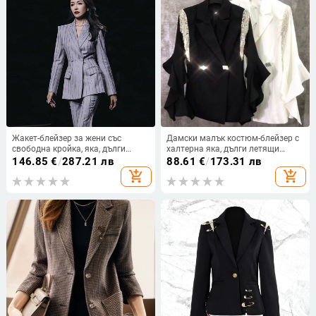
Жакет-блейзер за жени със
Дамски малък костюм-блейзер с
свободна кройка, яка, дълги
халтерна яка, дълги летящи
ръкави, двуреден дизайн с две
ръкави, двойно закопчаване,
146.85
€
/
287.21 лв
88.61
€
/
173.31 лв
копчета, мерсеризиран
есен 2022, съдържание на
add_shopping_cart
add_shopping_cart
полиестерен плат
основната материя 95%+