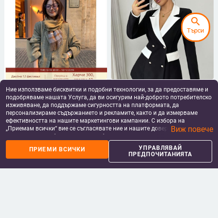
search
Търси
Женски блейзър с мрежест
Дамски костюм-жакет с
Ние използваме бисквитки и подобни технологии, за да предоставяме и
модел, вълно-смесен материал,
контрастен дизайн, свободен
подобряваме нашата Услуга, да ви осигурим най-доброто потребителско
прав силует, нормална дължина,
крой, лапел, двойно закопчаване
135.85
€
/
265.70 лв
62.58
€
/
122.40 лв
изживяване, да поддържаме сигурността на платформата, да
еднобортен, дълги ръкави
add_shopping_cart
add_shopping_cart
персонализираме съдържанието и рекламите, както и да измерваме
ефективността на нашите маркетингови кампании. С избора на
Виж повече
„Приемам всички“ вие се съгласявате ние и нашите доверени партньори
да съхраняваме бисквитки и подобни технологии на вашето устройство
за рекламни и аналитични цели. Можете по всяко време да управлявате
УПРАВЛЯВАЙ
ПРИЕМИ ВСИЧКИ
своите предпочитания, като натиснете „Управлявай предпочитанията“.
ПРЕДПОЧИТАНИЯТА
За повече информация, моля, вижте нашата
Политика за защита на
данните
.