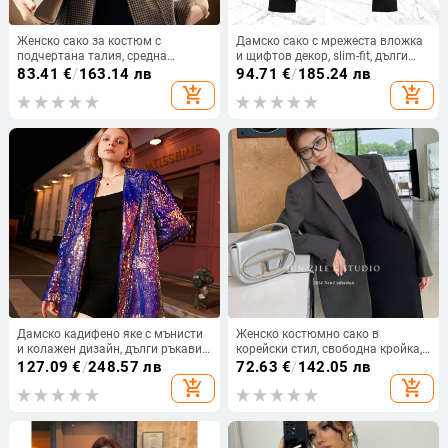
Женско сако за костюм с
Дамско сако с мрежеста вложка
подчертана талия, средна
и щифтов декор, slim-fit, дълги
дължина, сако яка, дълги ръкави,
ръкави, костюмна яка,
83.41
€
/
163.14 лв
94.71
€
/
185.24 лв
полиестер
еднобутонно закопчаване,
add_shopping_cart
add_shopping_cart
полиестер-памучна тъкан
Дамско кадифено яке с мънисти
Женско костюмно сако в
и колажен дизайн, дълги ръкави,
корейски стил, свободна кройка,
V-образно деколте, едно копче,
дълги ръкави, едно копче,
127.09
€
/
248.57 лв
72.63
€
/
142.05 лв
полиестер
полиестер
add_shopping_cart
add_shopping_cart