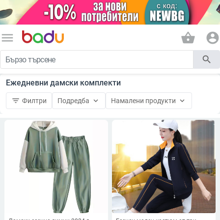
menu
shopping_basket
account_circle
search
Ежедневни дамски комплекти
filter_list
keyboard_arrow_down
keyboard_arrow_down
Филтри
Подредба
Намалени продукти