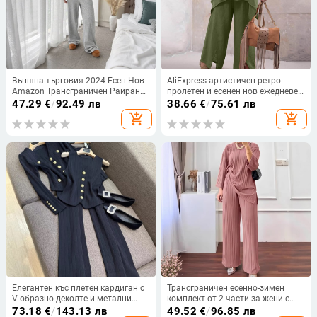
Външна търговия 2024 Есен Нов
AliExpress артистичен ретро
Amazon Трансграничен Раиран
пролетен и есенен нов ежедневен
Дълъг Ръкав Лодка Яка Топ и
костюм от две части, свободен,
47.29
€
/
92.49 лв
38.66
€
/
75.61 лв
костюм Панталон с Широки
за отслабване, европейски и
add_shopping_cart
add_shopping_cart
Крака
американски модни дамски
дрехи
Елегантен къс плетен кардиган с
Трансграничен есенно-зимен
V-образно деколте и метални
комплект от 2 части за жени с
копчета Vanlu + жилетка +
дълъг ръкав и широки панталони,
73.18
€
/
143.13 лв
49.52
€
/
96.85 лв