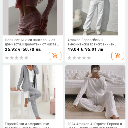
Нови летни къси панталони от
Amazon Европейски и
две части, изработени от чиста и
американски трансграничен
удобна флорална дантела и
дамски пролетно-есенно-зимни
25.92
€
/
50.70 лв
49.04
€
/
95.91 лв
стегнат кардиган за талията през
ежедневни широки бели букви
add_shopping_cart
add_shopping_cart
лятото за 2024 г.
жакардови пуловери с дълъг
ръкав
Европейски и американски
2024 Amazon AliExpress Европа и