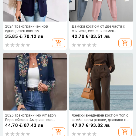
2024 трансграничен нов
Дамски костюм от две части с
едноцветен костюм
мъниста, есенен и зимен
темперамент, модерен, свеж
35.85
€
/
70.12 лв
42.70
€
/
83.51 лв
корейски колежански стил, с 2
add_shopping_cart
add_shopping_cart
части от трансгранично момиче
2025 Трансгранично Amazon
Женски ежедневен костюм топ с
Европейско и Американско
камбанкови ръкави, дължина на
Есенно-Зимно Ново Дамско
ръкава 9/10, полиестер 90–95%,
44.70
€
/
87.43 лв
47.97
€
/
93.82 лв
Връхно Облекло с Принт Малък
елегантен делови стил
add_shopping_cart
add_shopping_cart
Костюм Модно Двуредно Връхно