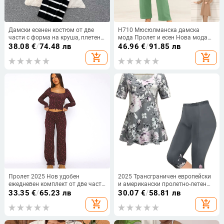
Дамски есенен костюм от две
H710 Мюсюлманска дамска
части с форма на круша, плетен
мода Пролет и есен Нова мода
кардиган с дълъг ръкав, раирана
Едноцветна Елегантна риза с
38.08
€
/
74.48 лв
46.96
€
/
91.85 лв
презрамка, слим кройка, модерен
дълъг ръкав Свободни широки
add_shopping_cart
add_shopping_cart
панталони костюм
Пролет 2025 Нов удобен
2025 Трансграничен европейски
ежедневен комплект от две части
и американски пролетно-летен
с малък щампован къс топ с
дамски нов цветен моден
33.35
€
/
65.23 лв
30.07
€
/
58.81 лв
дървени уши и панталони с тясна
ежедневен костюм с къс ръкав с
add_shopping_cart
add_shopping_cart
талия
флорален принт от две части