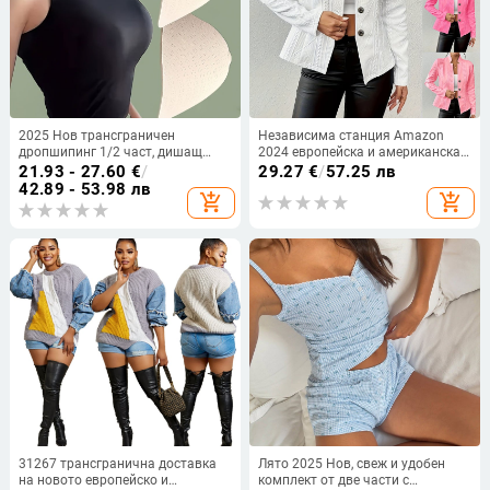
2025 Нов трансграничен
Независима станция Amazon
дропшипинг 1/2 част, дишащ
2024 европейска и американска
ежедневен костюм с фалшиво
външна търговия есен и зима
21.93 - 27.60
€
/
29.27
€
/
57.25 лв
мляко и чашка F, за кръстосано
ново най-продавано яке за
42.89 - 53.98 лв
add_shopping_cart
add_shopping_cart
преобличане
малък костюм с копчета
31267 трансгранична доставка
Лято 2025 Нов, свеж и удобен
на новото европейско и
комплект от две части с