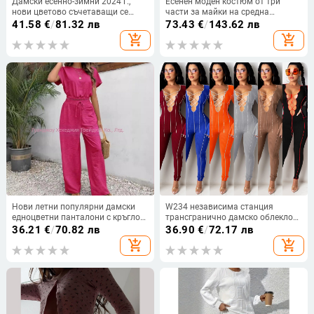
Дамски есенно-зимни 2024 г.,
Есенен моден костюм от три
нови цветово съчетаващи се
части за майки на средна
жилетки с качулка, джоб кенгуру
възраст, ново ежедневно спортно
41.58
€
/
81.32 лв
73.43
€
/
143.62 лв
за Европа и Съединените щати
облекло за жени, пролетно и
add_shopping_cart
add_shopping_cart
есенно модерно дишащо палто
Нови летни популярни дамски
W234 независима станция
едноцветни панталони с кръгло
трансгранично дамско облекло
деколте и тънък топ без ръкави
експлозии европейски и
36.21
€
/
70.82 лв
36.90
€
/
72.17 лв
за 2024 г.
американски модни секси
add_shopping_cart
add_shopping_cart
презрамки гащеризон с рог
ръкав нощни дрехи