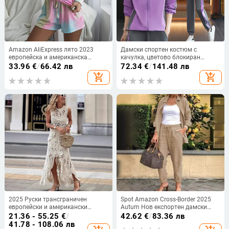
Amazon AliExpress лято 2023
Дамски спортен костюм с
европейска и американска
качулка, цветово блокиран
външна търговия дамско
дизайн, еластичен нейлон-
33.96
€
/
66.42 лв
72.34
€
/
141.48 лв
облекло домашен печат костюм
еластан, ежедневен двучастков
add_shopping_cart
add_shopping_cart
с кръгло деколте желание
комплект за пролет и есен
2025 Руски трансграничен
Spot Amazon Cross-Border 2025
европейски и американски
Autum Нов експортен дамски
Amazon Нов изрязан дантелен
комплект от две части с дълъг
21.36 - 55.25
€
/
42.62
€
/
83.36 лв
асиметричен костюм с потник и
ръкав и ежедневен костюм в чист
41.78 - 108.06 лв