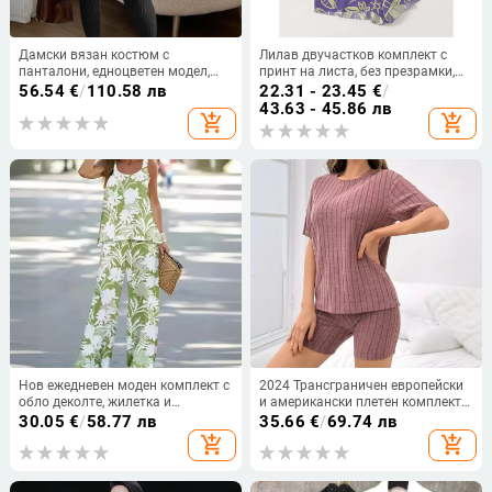
Дамски вязан костюм с
Лилав двучастков комплект с
панталони, едноцветен модел,
принт на листа, без презрамки,
моделиране при висока
дишащ и удобен за плаж и
56.54
€
/
110.58 лв
22.31 - 23.45
€
/
температура, нейлонова
свободно време
43.63 - 45.86 лв
add_shopping_cart
add_shopping_cart
материя, 90–95% полиестер,
пролет 2025
Нов ежедневен моден комплект с
2024 Трансграничен европейски
обло деколте, жилетка и
и американски плетен комплект
панталон, без ръкави, 3D
Amazon, отслабващ, едноцветен,
30.05
€
/
58.77 лв
35.66
€
/
69.74 лв
растителен дигитален печат,
оребрени шорти за жени,
add_shopping_cart
add_shopping_cart
фабрика, права коса
ежедневен стил, мода, свободно
време